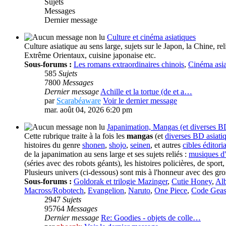
Sujets
Messages
Dernier message
Culture et cinéma asiatiques
Culture asiatique au sens large, sujets sur le Japon, la Chine, rel
Extrême Orientaux, cuisine japonaise etc.
Sous-forums :
Les romans extraordinaires chinois
,
Cinéma asia
585
Sujets
7800
Messages
Dernier message
Achille et la tortue (de et a…
par
Scarabéaware
Voir le dernier message
mar. août 04, 2026 6:20 pm
Japanimation, Mangas (et diverses B
Cette rubrique traite à la fois les
mangas
(et
diverses BD asiati
histoires du genre
shonen
,
shojo
,
seinen
, et autres
cibles éditori
de la japanimation au sens large et ses sujets reliés :
musiques d
(séries avec des robots géants), les histoires policières, de spor
Plusieurs univers (ci-dessous) sont mis à l'honneur avec des gro
Sous-forums :
Goldorak et trilogie Mazinger
,
Cutie Honey
,
Alb
Macross/Robotech
,
Evangelion
,
Naruto
,
One Piece
,
Code Geas
2947
Sujets
95764
Messages
Dernier message
Re: Goodies - objets de colle…