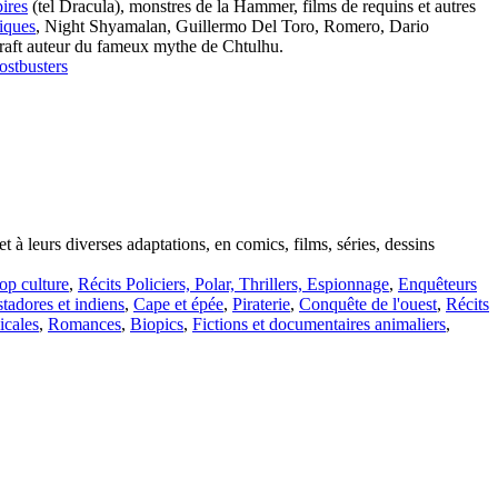
ires
(tel Dracula), monstres de la Hammer, films de requins et autres
fiques
, Night Shyamalan, Guillermo Del Toro, Romero, Dario
craft auteur du fameux mythe de Chtulhu.
stbusters
t à leurs diverses adaptations, en comics, films, séries, dessins
op culture
,
Récits Policiers, Polar, Thrillers, Espionnage
,
Enquêteurs
tadores et indiens
,
Cape et épée
,
Piraterie
,
Conquête de l'ouest
,
Récits
cales
,
Romances
,
Biopics
,
Fictions et documentaires animaliers
,