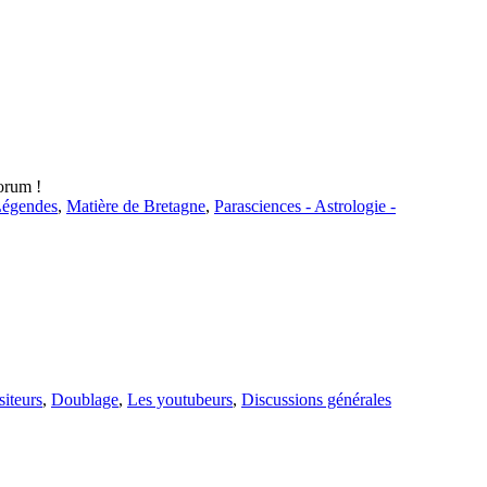
forum !
Légendes
,
Matière de Bretagne
,
Parasciences - Astrologie -
iteurs
,
Doublage
,
Les youtubeurs
,
Discussions générales