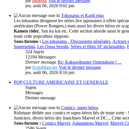
par
phoenlx
Voir le dernier message
jeu. août 06, 2026 9:02 pm
Tokusatsu et Kaijū eiga
Les tokusatsu désignent les séries live japonaises à effets spéc
américains (Power Rangers,) mais aussi les divers héros en sca
Kamen rider
, San ku kai etc. Cette section aborde aussi le ge
toute cette popculture nippone.
Sous-forums :
Les tokusatsu - Discussions générales
,
Acteurs e
Supersentai
,
Les Onna Senshi
,
Séries et films SF inclassables
,
F
324
Sujets
12194
Messages
Dernier message
Re: Kakuseihunter Omegahorn […
par
Scarabéaware
Voir le dernier message
jeu. août 06, 2026 8:16 pm
POP CULTURE AMERICAINE ET GENERALE
Sujets
Messages
Dernier message
Comics, super-héros
Rubrique dédiée aux comics et super-héros liés de toute sorte
Justiciers, divers héros des franchises Marvel et DC... Cette sect
Sous-forums :
Comics Marvel
,
Adaptations Marvel
,
Marvel C
2586
Sujets