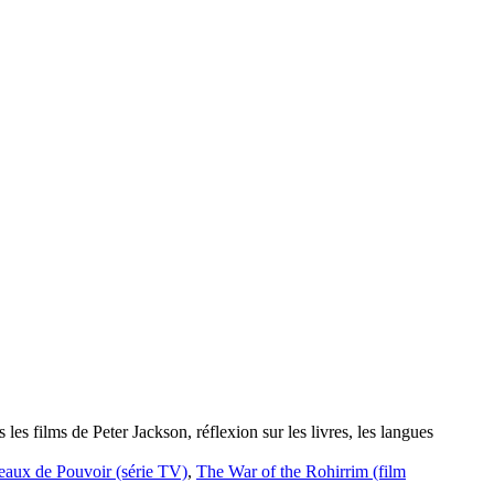
es films de Peter Jackson, réflexion sur les livres, les langues
aux de Pouvoir (série TV)
,
The War of the Rohirrim (film