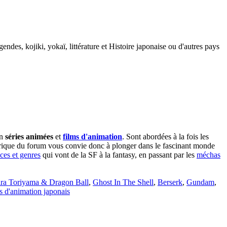
gendes, kojiki, yokaï, littérature et Histoire japonaise ou d'autres pays
en
séries animées
et
films d'animation
. Sont abordées à la fois les
ubrique du forum vous convie donc à plonger dans le fascinant monde
ces et genres
qui vont de la SF à la fantasy, en passant par les
méchas
ra Toriyama & Dragon Ball
,
Ghost In The Shell
,
Berserk
,
Gundam
,
s d'animation japonais