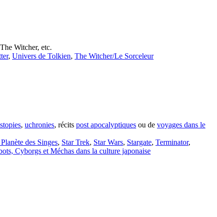
The Witcher, etc.
ter
,
Univers de Tolkien
,
The Witcher/Le Sorceleur
stopies
,
uchronies
, récits
post apocalyptiques
ou de
voyages dans le
 Planète des Singes
,
Star Trek
,
Star Wars
,
Stargate
,
Terminator
,
ots, Cyborgs et Méchas dans la culture japonaise