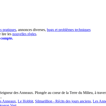
ls pratiques
, annonces diverses,
bugs et problèmes techniques
 lire les
nouvelles règles
.
e compte.
Seigneur des Anneaux. Plongée au coeur de la Terre du Milieu, à travers l
..
es Anneaux
,
Le Hobbit
,
Silmarillion - Récits des jours anciens
,
Les Anne
ragon Vert