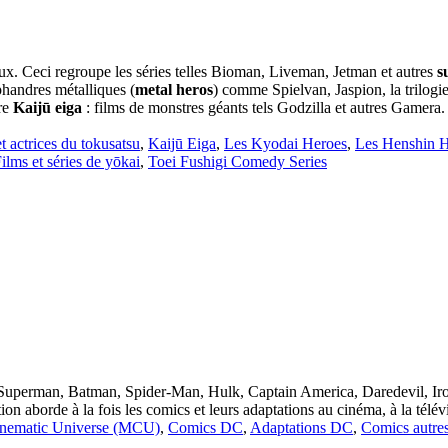
iaux. Ceci regroupe les séries telles Bioman, Liveman, Jetman et autres
s
phandres métalliques (
metal heros
) comme Spielvan, Jaspion, la trilogi
nre
Kaijū eiga
: films de monstres géants tels Godzilla et autres Gamera
t actrices du tokusatsu
,
Kaijū Eiga
,
Les Kyodai Heroes
,
Les Henshin 
ilms et séries de yōkai
,
Toei Fushigi Comedy Series
 : Superman, Batman, Spider-Man, Hulk, Captain America, Daredevil, I
ion aborde à la fois les comics et leurs adaptations au cinéma, à la télév
inematic Universe (MCU)
,
Comics DC
,
Adaptations DC
,
Comics autre