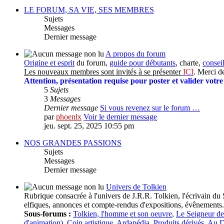
LE FORUM, SA VIE, SES MEMBRES
Sujets
Messages
Dernier message
A propos du forum
Origine et esprit
du forum,
guide pour débutants
, charte,
consei
Les nouveaux membres sont invités à se présenter
ICI
. Merci de
Attention, présentation requise pour poster et valider votr
5
Sujets
3
Messages
Dernier message
Si vous revenez sur le forum …
par
phoenlx
Voir le dernier message
jeu. sept. 25, 2025 10:55 pm
NOS GRANDES PASSIONS
Sujets
Messages
Dernier message
Univers de Tolkien
Rubrique consacrée à l'univers de J.R.R. Tolkien, l'écrivain du 
elfiques, annonces et compte-rendus d'expositions, évênements.
Sous-forums :
Tolkien, l'homme et son oeuvre
,
Le Seigneur d
d'animation)
,
Coin artistique
,
Ardapédia
,
Produits dérivés
,
Au D