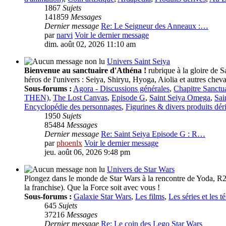
1867
Sujets
141859
Messages
Dernier message
Re: Le Seigneur des Anneaux :…
par
narvi
Voir le dernier message
dim. août 02, 2026 11:10 am
Univers Saint Seiya
Bienvenue au sanctuaire d'Athéna !
rubrique à la gloire de S
héros de l'univers : Seiya, Shiryu, Hyoga, Aiolia et autres cheval
Sous-forums :
Agora - Discussions générales
,
Chapitre Sanctu
THEN)
,
The Lost Canvas
,
Episode G
,
Saint Seiya Omega
,
Sai
Encyclopédie des personnages
,
Figurines & divers produits dér
1950
Sujets
85484
Messages
Dernier message
Re: Saint Seiya Episode G : R…
par
phoenlx
Voir le dernier message
jeu. août 06, 2026 9:48 pm
Univers de Star Wars
Plongez dans le monde de Star Wars à la rencontre de Yoda, R2
la franchise). Que la Force soit avec vous !
Sous-forums :
Galaxie Star Wars
,
Les films
,
Les séries et les t
645
Sujets
37216
Messages
Dernier message
Re: Le coin des Lego Star Wars