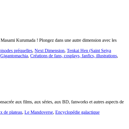
e Masami Kurumada ! Plongez dans une autre dimension avec les
pisodes préquelles
,
Next Dimension
,
Tenkai Hen (Saint Seiya
,
Gigantomachia
,
Créations de fans, cosplays, fanfics, illustrations
,
acrée aux films, aux séries, aux BD, fanworks et autres aspects de
ux de plateau
,
Le Mandoverse
,
Encyclopédie galactique