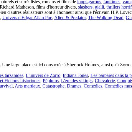
aturels et surréalistes, romans et films de
loups-garous
,
fantômes
,
vamp
Richard Matheson, films d'horreur divers,
slashers
,
gialli
,
thrillers horri
 d'autres réalisateurs sont à l'honneur ainsi que l'écrivain H.P. Love
,
Univers d'Edgar Allan Poe
,
Alien & Predator
,
The Walking Dead
,
Gho
e. Une large place est ici consacrée à Sherlock Holmes, ainsi qu'à Zorro e
es tarzanides
,
L'univers de Zorro
,
Indiana Jones
,
Les barbares dans la p
t Fictions historiques
,
Péplums
,
L'ère des vikings
,
Chevalerie
,
Conquis
urvival
,
Arts martiaux
,
Catastrophe
,
Drames
,
Comédies
,
Comédies musi