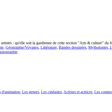
artistes : qu'elle soit la gardienne de cette section "Arts & culture" du 
gie
,
Géographie/Voyages
,
Littérature
,
Bandes dessinées
,
Mythologies, 
otographie
es d'animation
,
Les genres
,
Les cinéastes
,
Acteurs et actrices
,
Les compos