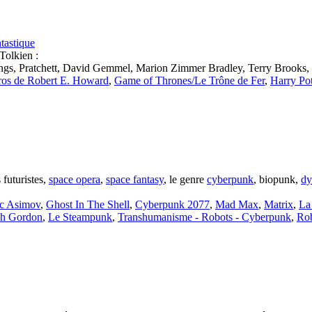
tastique
Tolkien :
ngs, Pratchett, David Gemmel, Marion Zimmer Bradley, Terry Brooks, 
éros de Robert E. Howard
,
Game of Thrones/Le Trône de Fer
,
Harry Pot
 futuristes,
space opera
,
space fantasy
, le genre
cyberpunk
, biopunk,
dy
ac Asimov
,
Ghost In The Shell
,
Cyberpunk 2077
,
Mad Max
,
Matrix
,
La
sh Gordon
,
Le Steampunk
,
Transhumanisme - Robots - Cyberpunk
,
Rob