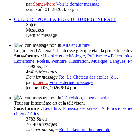
par
Somewhere
Voir le dernier message
sam. août 01, 2026 3:16 pm
CULTURE POPULAIRE / CULTURE GENERALE
Sujets
Messages
Dernier message
Arts et Culture
Le grenier d'Athéna !! La déesse grecque était la protectrice des 
Sous-forums :
Histoire et archéologie
,
Préhistoire - Paléontolo
Esotérisme
,
Poésie
,
Peinture, Illustration
,
Musique
,
Langues
,
Ph
1698
Sujets
46416
Messages
Dernier message
Re: Le Château des étoiles (d…
par
phoenlx
Voir le dernier message
jeu. août 06, 2026 8:14 pm
Télévision, cinéma, séries
Tout sur le septième art et la télévison.
Sous-forums :
Les films
,
Emissions et séries TV
,
Films et séri
cinéma/séries
3783
Sujets
76140
Messages
Dernier message
Re: La taverne du cinéphile