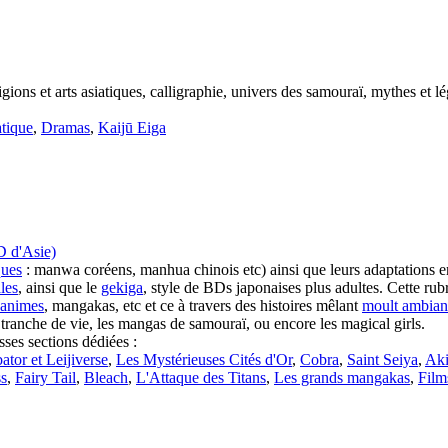
igions et arts asiatiques, calligraphie, univers des samouraï, mythes et lé
tique
,
Dramas
,
Kaijū Eiga
D d'Asie)
ques
: manwa coréens, manhua chinois etc) ainsi que leurs adaptations 
ales
, ainsi que le
gekiga
, style de BDs japonaises plus adultes. Cette r
'animes
, mangakas, etc et ce à travers des histoires mêlant
moult ambian
t, tranche de vie, les mangas de samouraï, ou encore les magical girls.
sses sections dédiées :
ator et Leijiverse
,
Les Mystérieuses Cités d'Or
,
Cobra
,
Saint Seiya
,
Aki
s
,
Fairy Tail
,
Bleach
,
L'Attaque des Titans
,
Les grands mangakas
,
Film