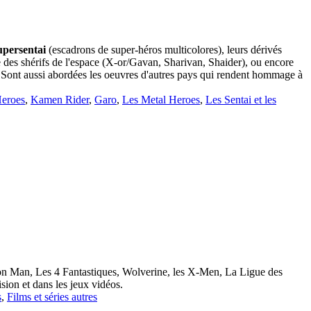
upersentai
(escadrons de super-héros multicolores), leurs dérivés
e des shérifs de l'espace (X-or/Gavan, Sharivan, Shaider), ou encore
. Sont aussi abordées les oeuvres d'autres pays qui rendent hommage à
Heroes
,
Kamen Rider
,
Garo
,
Les Metal Heroes
,
Les Sentai et les
ron Man, Les 4 Fantastiques, Wolverine, les X-Men, La Ligue des
ision et dans les jeux vidéos.
s
,
Films et séries autres