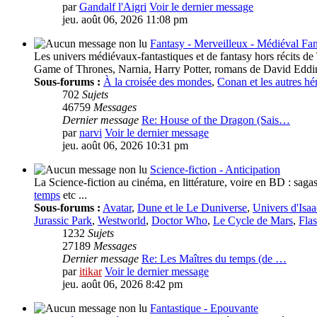
par
Gandalf l'Aigri
Voir le dernier message
jeu. août 06, 2026 11:08 pm
Fantasy - Merveilleux - Médiéval Fan
Les univers médiévaux-fantastiques et de fantasy hors récits de 
Game of Thrones, Narnia, Harry Potter, romans de David Eddi
Sous-forums :
À la croisée des mondes
,
Conan et les autres h
702
Sujets
46759
Messages
Dernier message
Re: House of the Dragon (Sais…
par
narvi
Voir le dernier message
jeu. août 06, 2026 10:31 pm
Science-fiction - Anticipation
La Science-fiction au cinéma, en littérature, voire en BD : sagas
temps
etc ...
Sous-forums :
Avatar
,
Dune et le Le Duniverse
,
Univers d'Isa
Jurassic Park
,
Westworld
,
Doctor Who
,
Le Cycle de Mars
,
Fla
1232
Sujets
27189
Messages
Dernier message
Re: Les Maîtres du temps (de …
par
itikar
Voir le dernier message
jeu. août 06, 2026 8:42 pm
Fantastique - Epouvante