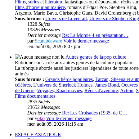
Films, séries
et
littérature
fantastiques ou d'épouvante. récits surn
films d'horreur animalière
, romans d'Edgar Poe, Stephen King, 
Argento, Mario Bava, Christophe Gans, David Cronenberg et bien
Sous-forums :
Univers de Lovecraft
,
Univers de Stephen King
1328
Sujets
19826
Messages
Dernier message
Re: La Momie 4 en préparation…
par
Scarabéaware
Voir le dernier message
jeu. août 06, 2026 8:07 pm
Autres genres de la pop culture
Rubrique consacrée aux autres genres de la culture populaire.
La rubrique aborde aussi les justiciers légendaires de toute sort
animés.
Sous-forums :
Grands héros populaires
,
Tarzan, Sheena et autr
célèbres
,
L'univers de Sherlock Holmes
,
James Bond
,
Oeuvres e
de Guerre
,
Voyages, Road movies
,
Récits d'aventure
,
Action
,
S
Films documentaires
2835
Sujets
23652
Messages
Dernier message
Re: Les Croisades (1935, de C…
par
yoko
Voir le dernier message
mer. août 05, 2026 11:15 am
ESPACE ASIATIQUE