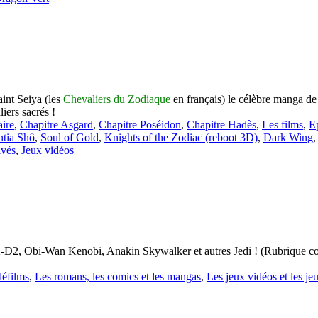
aint Seiya (les
Chevaliers du Zodiaque
en français) le célèbre manga d
iers sacrés !
aire
,
Chapitre Asgard
,
Chapitre Poséidon
,
Chapitre Hadès
,
Les films
,
E
ntia Shô
,
Soul of Gold
,
Knights of the Zodiac (reboot 3D)
,
Dark Wing
ivés
,
Jeux vidéos
-D2, Obi-Wan Kenobi, Anakin Skywalker et autres Jedi ! (Rubrique cons
éléfilms
,
Les romans, les comics et les mangas
,
Les jeux vidéos et les je