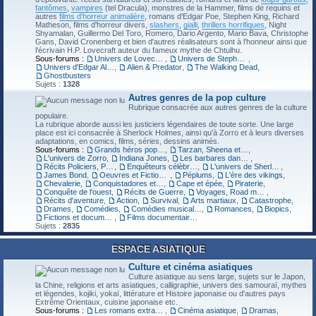
fantômes
,
vampires
(tel Dracula), monstres de la Hammer, films de requins et
autres
films d'horreur animalière
, romans d'Edgar Poe, Stephen King, Richard
Matheson, films d'horreur divers,
slashers
,
gialli
,
thrillers horrifiques
, Night
Shyamalan, Guillermo Del Toro, Romero, Dario Argento, Mario Bava, Christophe
Gans, David Cronenberg et bien d'autres réalisateurs sont à l'honneur ainsi que
l'écrivain H.P. Lovecraft auteur du fameux mythe de Chtulhu.
Sous-forums :
Univers de Lovecraft
,
Univers de Stephen King
,
Univers d'Edgar Allan Poe
,
Alien & Predator
,
The Walking Dead
,
Ghostbusters
Sujets :
1328
Autres genres de la pop culture
Rubrique consacrée aux autres genres de la culture
populaire.
La rubrique aborde aussi les justiciers légendaires de toute sorte. Une large
place est ici consacrée à Sherlock Holmes, ainsi qu'à Zorro et à leurs diverses
adaptations, en comics, films, séries, dessins animés.
Sous-forums :
Grands héros populaires
,
Tarzan, Sheena et autres tarzanides
,
L'univers de Zorro
,
Indiana Jones
,
Les barbares dans la pop culture
,
Récits Policiers, Polar, Thrillers, Espionnage
,
Enquêteurs célèbres
,
L'univers de Sherlock Holmes
,
James Bond
,
Oeuvres et Fictions historiques
,
Péplums
,
L'ère des vikings
,
Chevalerie
,
Conquistadores et indiens
,
Cape et épée
,
Piraterie
,
Conquête de l'ouest
,
Récits de Guerre
,
Voyages, Road movies
,
Récits d'aventure
,
Action
,
Survival
,
Arts martiaux
,
Catastrophe
,
Drames
,
Comédies
,
Comédies musicales
,
Romances
,
Biopics
,
Fictions et documentaires animaliers
,
Films documentaires
Sujets :
2835
ESPACE ASIATIQUE
Culture et cinéma asiatiques
Culture asiatique au sens large, sujets sur le Japon,
la Chine, religions et arts asiatiques, calligraphie, univers des samouraï, mythes
et légendes, kojiki, yokaï, littérature et Histoire japonaise ou d'autres pays
Extrême Orientaux, cuisine japonaise etc.
Sous-forums :
Les romans extraordinaires chinois
,
Cinéma asiatique
,
Dramas
,