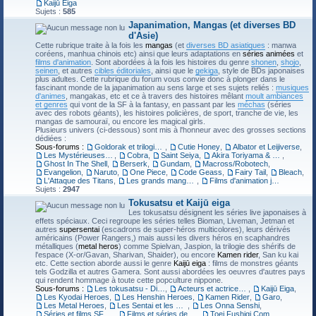
Kaijū Eiga
Sujets :
585
Japanimation, Mangas (et diverses BD
d'Asie)
Cette rubrique traite à la fois les
mangas
(et
diverses BD asiatiques
: manwa
coréens, manhua chinois etc) ainsi que leurs adaptations en
séries animées
et
films d'animation
. Sont abordées à la fois les histoires du genre
shonen
,
shojo
,
seinen
, et autres
cibles éditoriales
, ainsi que le
gekiga
, style de BDs japonaises
plus adultes. Cette rubrique du forum vous convie donc à plonger dans le
fascinant monde de la japanimation au sens large et ses sujets reliés :
musiques
d'animes
, mangakas, etc et ce à travers des histoires mêlant
moult ambiances
et genres
qui vont de la SF à la fantasy, en passant par les
méchas
(séries
avec des robots géants), les histoires policières, de sport, tranche de vie, les
mangas de samouraï, ou encore les magical girls.
Plusieurs univers (ci-dessous) sont mis à l'honneur avec des grosses sections
dédiées :
Sous-forums :
Goldorak et trilogie Mazinger
,
Cutie Honey
,
Albator et Leijiverse
,
Les Mystérieuses Cités d'Or
,
Cobra
,
Saint Seiya
,
Akira Toriyama & Dragon Ball
,
Ghost In The Shell
,
Berserk
,
Gundam
,
Macross/Robotech
,
Evangelion
,
Naruto
,
One Piece
,
Code Geass
,
Fairy Tail
,
Bleach
,
L'Attaque des Titans
,
Les grands mangakas
,
Films d'animation japonais
Sujets :
2947
Tokusatsu et Kaijū eiga
Les tokusatsu désignent les séries live japonaises à
effets spéciaux. Ceci regroupe les séries telles Bioman, Liveman, Jetman et
autres
supersentai
(escadrons de super-héros multicolores), leurs dérivés
américains (Power Rangers,) mais aussi les divers héros en scaphandres
métalliques (
metal heros
) comme Spielvan, Jaspion, la trilogie des shérifs de
l'espace (X-or/Gavan, Sharivan, Shaider), ou encore
Kamen rider
, San ku kai
etc. Cette section aborde aussi le genre
Kaijū eiga
: films de monstres géants
tels Godzilla et autres Gamera. Sont aussi abordées les oeuvres d'autres pays
qui rendent hommage à toute cette popculture nippone.
Sous-forums :
Les tokusatsu - Discussions générales
,
Acteurs et actrices du tokusatsu
,
Kaijū Eiga
,
Les Kyodai Heroes
,
Les Henshin Heroes
,
Kamen Rider
,
Garo
,
Les Metal Heroes
,
Les Sentai et les Supersentai
,
Les Onna Senshi
,
Séries et films SF inclassables
,
Films et séries de yōkai
,
Toei Fushigi Comedy Series