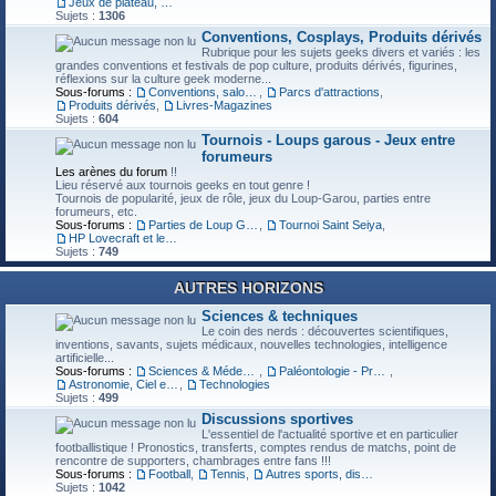
Jeux de plateau, RPG, LDVH
Sujets :
1306
Conventions, Cosplays, Produits dérivés
Rubrique pour les sujets geeks divers et variés : les
grandes conventions et festivals de pop culture, produits dérivés, figurines,
réflexions sur la culture geek moderne...
Sous-forums :
Conventions, salons, cosplays
,
Parcs d'attractions
,
Produits dérivés
,
Livres-Magazines
Sujets :
604
Tournois - Loups garous - Jeux entre
forumeurs
Les arènes du forum
!!
Lieu réservé aux tournois geeks en tout genre !
Tournois de popularité, jeux de rôle, jeux du Loup-Garou, parties entre
forumeurs, etc.
Sous-forums :
Parties de Loup Garou ("LG")
,
Tournoi Saint Seiya
,
HP Lovecraft et le Mythe de Cthulhu (JDR)
Sujets :
749
AUTRES HORIZONS
Sciences & techniques
Le coin des nerds : découvertes scientifiques,
inventions, savants, sujets médicaux, nouvelles technologies, intelligence
artificielle...
Sous-forums :
Sciences & Médecine
,
Paléontologie - Préhistoire
,
Astronomie, Ciel et Espace
,
Technologies
Sujets :
499
Discussions sportives
L'essentiel de l'actualité sportive et en particulier
footballistique ! Pronostics, transferts, comptes rendus de matchs, point de
rencontre de supporters, chambrages entre fans !!!
Sous-forums :
Football
,
Tennis
,
Autres sports, discussions générales
Sujets :
1042