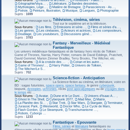
Sous-forums :
Histoire et archéologie
,
Préhistoire - Paléontologie
,
Géographie/Voyages
,
Littérature
,
Bandes dessinées
,
Mythologies, Légendes
,
Matière de Bretagne
,
Parasciences - Astrologie - Esotérisme
,
Poésie
,
Peinture, Illustration
,
Musique
,
Langues
,
Photographie
Sujets :
1699
Télévision, cinéma, séries
Tout sur le septième art et la télévison.
Sous-forums :
Les films
,
Emissions et séries TV
,
Films et séries d'animation
,
Les genres
,
Les cinéastes
,
Acteurs et actrices
,
Les compositeurs
,
Doublage
,
Les youtubeurs
,
Discussions générales cinéma/séries
Sujets :
3783
Fantasy - Merveilleux - Médiéval
Fantastique
Les univers médiévaux-fantastiques et de fantasy hors récits de Tolkien :
Game of Thrones, Narnia, Harry Potter, romans de David Eddings, Pratchett,
David Gemmel, Marion Zimmer Bradley, Terry Brooks, The Witcher, etc.
Sous-forums :
À la croisée des mondes
,
Conan et les autres héros de Robert E. Howard
,
Game of Thrones/Le Trône de Fer
,
Harry Potter
,
Univers de Tolkien
,
The Witcher/Le Sorceleur
Sujets :
702
Science-fiction - Anticipation
La Science-fiction au cinéma, en littérature, voire en
BD : sagas futuristes,
space opera
,
space fantasy
, le genre
cyberpunk
,
biopunk,
dystopies
,
uchronies
, récits
post apocalyptiques
ou de
voyages dans
le temps
etc ...
Sous-forums :
Avatar
,
Dune et le Le Duniverse
,
Univers d'Isaac Asimov
,
Ghost In The Shell
,
Cyberpunk 2077
,
Mad Max
,
Matrix
,
La Planète des Singes
,
Star Trek
,
Star Wars
,
Stargate
,
Terminator
,
Jurassic Park
,
Westworld
,
Doctor Who
,
Le Cycle de Mars
,
Flash Gordon
,
Le Steampunk
,
Transhumanisme - Robots - Cyberpunk
,
Robots, Cyborgs et Méchas dans la culture japonaise
Sujets :
1233
Fantastique - Epouvante
Films, séries
et
littérature
fantastiques ou
d'épouvante. récits surnaturels et surréalistes, romans et films de
loups-garous
,