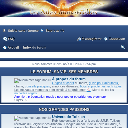
Sujets sans réponse
Sujets actifs
FAQ
M’enregistrer
Connexion
Accueil
Index du forum
ec
he
Nous sommes le dim. août 09, 2026 12:54 pm
rc
LE FORUM, SA VIE, SES MEMBRES
he
A propos du forum
r
Origine et esprit
du forum,
guide pour débutants
,
charte,
conseils pratiques
, annonces diverses,
bugs et problèmes techniques
Les nouveaux membres sont invités à se présenter
ICI
. Merci de lire les
nouvelles règles
.
Attention, présentation requise pour poster et valider votre compte.
Sujets :
5
NOS GRANDES PASSIONS
Univers de Tolkien
Rubrique consacrée à l'univers de J.R.R. Tolkien,
l'écrivain du Seigneur des Anneaux. Plongée au coeur de la Terre du Milieu, à
travers les films de Peter Jackson, réflexion sur les livres, les langues elfiques,