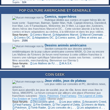
Sujets :
324
POP CULTURE AMERICAINE ET GENERALE
Comics, super-héros
Rubrique dédiée aux comics et super-héros liés de
toute sorte : Superman, Batman, Spider-Man, Hulk, Captain America, Daredevil,
Iron Man, Les 4 Fantastiques, Wolverine, les X-Men, La Ligue des Justiciers,
divers héros des franchises Marvel et DC... Cette section aborde à la fois les
comics et leurs adaptations au cinéma, à la télévision et dans les jeux vidéos.
Sous-forums :
Comics Marvel
,
Adaptations Marvel
,
Marvel Cinematic Universe (MCU)
,
Comics DC
,
Adaptations DC
,
Comics autres
,
Films et séries autres
Sujets :
2586
Dessins animés américains
Section consacrée aux dessins animés
emblématiques de la pop culture américaine comme MASK, Gi Joe ou encore
Les Maîtres de l'Univers (le forum rend honneur à cette célèbre franchise à
travers une rubrique spécifique l'abordant sous toutes ses formes : comics et
films associés, merchandizing. Bienvenue sur Eternia !)
Sous-forums :
Les Maîtres de l'Univers
,
M.A.S.K.
Sujets :
92
COIN GEEK
Jeux vidéo, jeux de plateau
Les jeux vidéo sur consoles et PC, dernières news,
astuces...
Sont aussi abordés les jeux de société, jeux de rôle, livres dont vous êtes le
héros, MMORPG. Le forum consacre par ailleurs une place d'honneur aux
franchises suivantes :
Mario
,
Pokémon
,
Final Fantasy
,
The Legend of Zelda
,
Fire Emblem
et
Tomb Raider
! Bonne visite !
Sous-forums :
Discussions générales sur le jeu vidéo
,
Les jeux vidéos
,
Assassin's Creed
,
Final Fantasy
,
Fire Emblem
,
The Legend of Zelda
,
Univers de Mario
,
Pokémon
,
Tomb Raider
,
Les consoles de jeu & PC gaming
,
Les adaptations de jeux vidéos
,