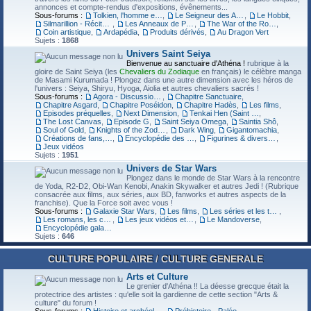
annonces et compte-rendus d'expositions, évênements...
Sous-forums :
Tolkien, l'homme et son oeuvre
,
Le Seigneur des Anneaux
,
Le Hobbit
,
Silmarillion - Récits des jours anciens
,
Les Anneaux de Pouvoir (série TV)
,
The War of the Rohirrim (film d'animation)
,
Coin artistique
,
Ardapédia
,
Produits dérivés
,
Au Dragon Vert
Sujets :
1868
Univers Saint Seiya
Bienvenue au sanctuaire d'Athéna !
rubrique à la
gloire de Saint Seiya (les
Chevaliers du Zodiaque
en français) le célèbre manga
de Masami Kurumada ! Plongez dans une autre dimension avec les héros de
l'univers : Seiya, Shiryu, Hyoga, Aiolia et autres chevaliers sacrés !
Sous-forums :
Agora - Discussions générales
,
Chapitre Sanctuaire
,
Chapitre Asgard
,
Chapitre Poséidon
,
Chapitre Hadès
,
Les films
,
Episodes préquelles
,
Next Dimension
,
Tenkai Hen (Saint Seiya THEN)
,
The Lost Canvas
,
Episode G
,
Saint Seiya Omega
,
Saintia Shô
,
Soul of Gold
,
Knights of the Zodiac (reboot 3D)
,
Dark Wing
,
Gigantomachia
,
Créations de fans, cosplays, fanfics, illustrations
,
Encyclopédie des personnages
,
Figurines & divers produits dérivés
,
Jeux vidéos
Sujets :
1951
Univers de Star Wars
Plongez dans le monde de Star Wars à la rencontre
de Yoda, R2-D2, Obi-Wan Kenobi, Anakin Skywalker et autres Jedi ! (Rubrique
consacrée aux films, aux séries, aux BD, fanworks et autres aspects de la
franchise). Que la Force soit avec vous !
Sous-forums :
Galaxie Star Wars
,
Les films
,
Les séries et les téléfilms
,
Les romans, les comics et les mangas
,
Les jeux vidéos et les jeux de plateau
,
Le Mandoverse
,
Encyclopédie galactique
Sujets :
646
CULTURE POPULAIRE / CULTURE GENERALE
Arts et Culture
Le grenier d'Athéna !! La déesse grecque était la
protectrice des artistes : qu'elle soit la gardienne de cette section "Arts &
culture" du forum !