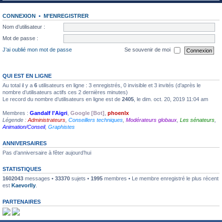
CONNEXION
•
M’ENREGISTRER
Nom d’utilisateur :
Mot de passe :
J’ai oublié mon mot de passe
Se souvenir de moi
QUI EST EN LIGNE
Au total il y a
6
utilisateurs en ligne : 3 enregistrés, 0 invisible et 3 invités (d’après le
nombre d’utilisateurs actifs ces 2 dernières minutes)
Le record du nombre d’utilisateurs en ligne est de
2405
, le dim. oct. 20, 2019 11:04 am
Membres :
Gandalf l'Aigri
,
Google [Bot]
,
phoenlx
Légende :
Administrateurs
,
Conseillers techniques
,
Modérateurs globaux
,
Les sénateurs
,
Animation/Conseil
,
Graphistes
ANNIVERSAIRES
Pas d’anniversaire à fêter aujourd’hui
STATISTIQUES
1602043
messages •
33370
sujets •
1995
membres • Le membre enregistré le plus récent
est
Kaevorlly
.
PARTENAIRES