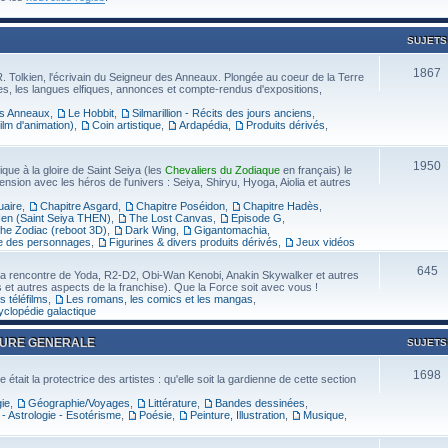
SUJETS
1867
. Tolkien, l'écrivain du Seigneur des Anneaux. Plongée au coeur de la Terre
ivres, les langues elfiques, annonces et compte-rendus d'expositions,
es Anneaux
,
Le Hobbit
,
Silmarillion - Récits des jours anciens
,
ilm d'animation)
,
Coin artistique
,
Ardapédia
,
Produits dérivés
,
1950
ique à la gloire de Saint Seiya (les
Chevaliers du Zodiaque
en français) le
on avec les héros de l'univers : Seiya, Shiryu, Hyoga, Aiolia et autres
uaire
,
Chapitre Asgard
,
Chapitre Poséidon
,
Chapitre Hadès
,
Hen (Saint Seiya THEN)
,
The Lost Canvas
,
Episode G
,
the Zodiac (reboot 3D)
,
Dark Wing
,
Gigantomachia
,
e des personnages
,
Figurines & divers produits dérivés
,
Jeux vidéos
645
la rencontre de Yoda, R2-D2, Obi-Wan Kenobi, Anakin Skywalker et autres
 et autres aspects de la franchise). Que la Force soit avec vous !
s téléfilms
,
Les romans, les comics et les mangas
,
clopédie galactique
TURE GENERALE
SUJETS
1698
était la protectrice des artistes : qu'elle soit la gardienne de cette section
gie
,
Géographie/Voyages
,
Littérature
,
Bandes dessinées
,
- Astrologie - Esotérisme
,
Poésie
,
Peinture, Illustration
,
Musique
,