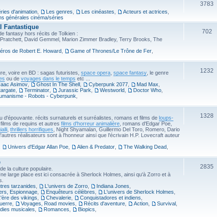
3783
éries d'animation
,
Les genres
,
Les cinéastes
,
Acteurs et actrices
,
ns générales cinéma/séries
l Fantastique
702
e fantasy hors récits de Tolkien :
 Pratchett, David Gemmel, Marion Zimmer Bradley, Terry Brooks, The
héros de Robert E. Howard
,
Game of Thrones/Le Trône de Fer
,
1232
ure, voire en BD : sagas futuristes,
space opera
,
space fantasy
, le genre
es
ou de
voyages dans le temps
etc ...
saac Asimov
,
Ghost In The Shell
,
Cyberpunk 2077
,
Mad Max
,
targate
,
Terminator
,
Jurassic Park
,
Westworld
,
Doctor Who
,
umanisme - Robots - Cyberpunk
,
1328
u d'épouvante. récits surnaturels et surréalistes, romans et films de
loups-
films de requins et autres
films d'horreur animalière
, romans d'Edgar Poe,
ialli
,
thrillers horrifiques
, Night Shyamalan, Guillermo Del Toro, Romero, Dario
tres réalisateurs sont à l'honneur ainsi que l'écrivain H.P. Lovecraft auteur
,
Univers d'Edgar Allan Poe
,
Alien & Predator
,
The Walking Dead
,
e
2835
 la culture populaire.
Une large place est ici consacrée à Sherlock Holmes, ainsi qu'à Zorro et à
s.
tres tarzanides
,
L'univers de Zorro
,
Indiana Jones
,
llers, Espionnage
,
Enquêteurs célèbres
,
L'univers de Sherlock Holmes
,
'ère des vikings
,
Chevalerie
,
Conquistadores et indiens
,
uerre
,
Voyages, Road movies
,
Récits d'aventure
,
Action
,
Survival
,
ies musicales
,
Romances
,
Biopics
,