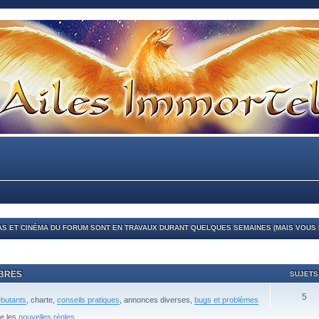
S ET CINÉMA DU FORUM SONT EN TRAVAUX DURANT QUELQUES SEMAINES (MAIS VOUS P
MBRES
SUJETS
5
ébutants
, charte,
conseils pratiques
, annonces diverses,
bugs et problèmes
re les
nouvelles règles
.