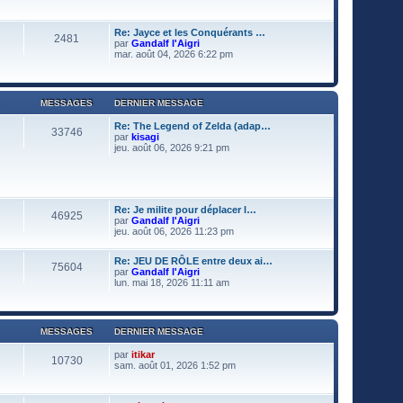
i
s
r
s
l
a
Re: Jayce et les Conquérants …
e
g
2481
par
Gandalf l'Aigri
d
e
V
mar. août 04, 2026 6:22 pm
e
o
r
i
n
r
i
l
e
MESSAGES
DERNIER MESSAGE
e
r
d
m
Re: The Legend of Zelda (adap…
e
e
33746
par
kisagi
r
s
V
jeu. août 06, 2026 9:21 pm
n
s
o
i
a
i
e
g
r
r
e
l
m
e
e
Re: Je milite pour déplacer l…
d
s
46925
par
Gandalf l'Aigri
e
s
V
jeu. août 06, 2026 11:23 pm
r
a
o
n
g
i
i
e
Re: JEU DE RÔLE entre deux ai…
r
e
75604
par
Gandalf l'Aigri
l
r
V
lun. mai 18, 2026 11:11 am
e
m
o
d
e
i
e
s
r
r
s
l
n
a
MESSAGES
DERNIER MESSAGE
e
i
g
d
e
e
par
itikar
e
r
10730
V
sam. août 01, 2026 1:52 pm
r
m
o
n
e
i
i
s
r
e
s