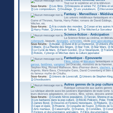
Tout sur le septième art et la télévison.
Sous-forums :
Les films
,
Emissions et séries TV
,
Films et s
Les compositeurs
,
Doublage
,
Les youtubeurs
,
Discussio
Fantasy - Merveilleux - Médiéva
Les univers médiévaux-fantastiques et d
Game of Thrones, Narnia, Harry Potter, romans de David Eddings,
Witcher, etc.
Sous-forums :
À la croisée des mondes
,
Conan et les autres 
Harry Potter
,
Univers de Tolkien
,
The Witcher/Le Sorceleur
Science-fiction - Anticipation
La Science-fiction au cinéma, en littérat
cyberpunk
, biopunk,
dystopies
,
uchronies
, récits
post apocalyptiqu
Sous-forums :
Avatar
,
Dune et le Le Duniverse
,
Univers d'I
Matrix
,
La Planète des Singes
,
Star Trek
,
Star Wars
,
S
Le Cycle de Mars
,
Flash Gordon
,
Le Steampunk
,
Transh
Robots, Cyborgs et Méchas dans la culture japonaise
Fantastique - Epouvante
Films, séries
et
littérature
fantastiques o
garous
,
fantômes
,
vampires
(tel Dracula), monstres de la Hammer, 
Stephen King, Richard Matheson, films d'horreur divers,
slashers
,
g
Argento, Mario Bava, Christophe Gans, David Cronenberg et bien d'au
du fameux mythe de Chtulhu.
Sous-forums :
Univers de Lovecraft
,
Univers de Stephen King
Ghostbusters
Autres genres de la pop cultur
Rubrique consacrée aux autres genres de
La rubrique aborde aussi les justiciers légendaires de toute sorte. 
leurs diverses adaptations, en comics, films, séries, dessins animé
Sous-forums :
Grands héros populaires
,
Tarzan, Sheena et au
Les barbares dans la pop culture
,
Récits Policiers, Polar, Thri
James Bond
,
Oeuvres et Fictions historiques
,
Péplums
,
L
Cape et épée
,
Piraterie
,
Conquête de l'ouest
,
Récits de G
Arts martiaux
,
Catastrophe
,
Drames
,
Comédies
,
Coméd
Fictions et documentaires animaliers
,
Films documentaires