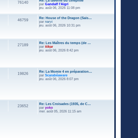
Re: La taverne du cinéphile
e
e
76140
par
Gandalf l'Aigri
d
s
V
jeu. août 06, 2026 11:08 pm
e
s
o
r
a
i
n
g
Re: House of the Dragon (Sais…
r
i
46759
e
par
narvi
l
e
V
jeu. août 06, 2026 10:31 pm
e
r
o
d
m
i
e
e
r
r
s
l
n
s
Re: Les Maîtres du temps (de …
e
i
27189
a
par
itikar
d
e
g
V
jeu. août 06, 2026 8:42 pm
e
r
e
o
r
m
i
n
e
r
i
s
l
e
s
e
r
a
Re: La Momie 4 en préparation…
d
m
19826
g
par
Scarabéaware
e
e
e
V
jeu. août 06, 2026 8:07 pm
r
s
o
n
s
i
i
a
r
e
g
l
r
e
e
m
d
e
Re: Les Croisades (1935, de C…
e
s
23652
par
yoko
r
s
V
mer. août 05, 2026 11:15 am
n
a
o
i
g
i
e
e
r
r
l
m
e
e
d
s
e
s