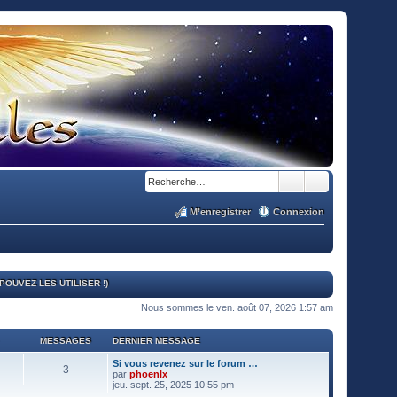
M’enregistrer
Connexion
OUVEZ LES UTILISER !)
Nous sommes le ven. août 07, 2026 1:57 am
MESSAGES
DERNIER MESSAGE
Si vous revenez sur le forum …
3
par
phoenlx
V
jeu. sept. 25, 2025 10:55 pm
o