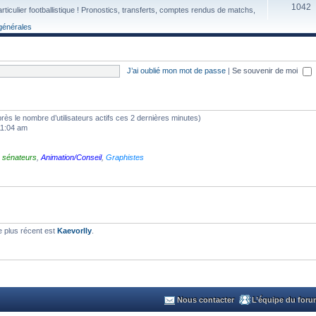
1042
particulier footballistique ! Pronostics, transferts, comptes rendus de matchs,
générales
J’ai oublié mon mot de passe
|
Se souvenir de moi
’après le nombre d’utilisateurs actifs ces 2 dernières minutes)
 11:04 am
 sénateurs
,
Animation/Conseil
,
Graphistes
 plus récent est
Kaevorlly
.
Nous contacter
L’équipe du for