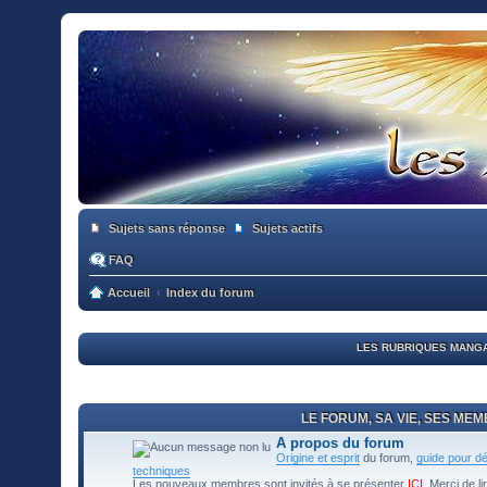
Sujets sans réponse
Sujets actifs
FAQ
Accueil
Index du forum
LES RUBRIQUES MANGA
LE FORUM, SA VIE, SES ME
A propos du forum
Origine et esprit
du forum,
guide pour d
techniques
Les nouveaux membres sont invités à se présenter
ICI
. Merci de li