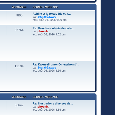
r
a
n
g
MESSAGES
DERNIER MESSAGE
i
e
e
Achille et la tortue (de et a…
r
7800
par
Scarabéaware
m
V
mar. août 04, 2026 6:20 pm
e
o
s
i
s
Re: Goodies - objets de colle…
r
a
95764
par
phoenlx
l
g
V
jeu. août 06, 2026 9:02 pm
e
e
o
d
i
e
r
r
l
n
e
i
d
e
e
r
r
m
n
e
Re: Kakuseihunter Omegahorn […
i
s
12194
par
Scarabéaware
e
s
V
jeu. août 06, 2026 8:16 pm
r
a
o
m
g
i
e
e
r
s
l
s
e
a
d
g
e
e
r
MESSAGES
DERNIER MESSAGE
n
i
Re: Illustrations diverses de…
e
66649
par
phoenlx
r
V
jeu. août 06, 2026 8:54 pm
m
o
e