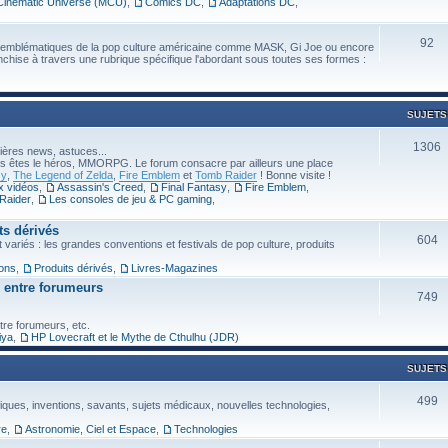
Cinematic Universe (MCU)
,
Comics DC
,
Adaptations DC
,
92
 emblématiques de la pop culture américaine comme MASK, Gi Joe ou encore
nchise à travers une rubrique spécifique l'abordant sous toutes ses formes :
SUJETS
1306
ières news, astuces...
vous êtes le héros, MMORPG. Le forum consacre par ailleurs une place
sy
,
The Legend of Zelda
,
Fire Emblem
et
Tomb Raider
! Bonne visite !
x vidéos
,
Assassin's Creed
,
Final Fantasy
,
Fire Emblem
,
Raider
,
Les consoles de jeu & PC gaming
,
ts dérivés
604
 variés : les grandes conventions et festivals de pop culture, produits
ions
,
Produits dérivés
,
Livres-Magazines
 entre forumeurs
749
tre forumeurs, etc.
iya
,
HP Lovecraft et le Mythe de Cthulhu (JDR)
SUJETS
499
fiques, inventions, savants, sujets médicaux, nouvelles technologies,
re
,
Astronomie, Ciel et Espace
,
Technologies