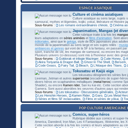
ESPACE ASIATIQUE
Culture et cinéma asiatiques
Culture asiatique au sens large, sujets su
samouraï, mythes et légendes, kojiki, yokaï, littérature et Histoire
Sous-forums :
Les romans extraordinaires chinois
,
Cinéma asi
Japanimation, Mangas (et diver
Cette rubrique traite à la fois les
manga
leurs adaptations en
séries animées
et
films d'animation
. Sont abord
éditoriales
, ainsi que le
gekiga
, style de BDs japonaises plus adulte
monde de la japanimation au sens large et ses sujets reliés :
musiq
ambiances et genres
qui vont de la SF à la fantasy, en passant par
sport, tranche de vie, les mangas de samouraï, ou encore les magica
Plusieurs univers (ci-dessous) sont mis à l'honneur avec des gros
Sous-forums :
Goldorak et trilogie Mazinger
,
Cutie Honey
,
A
Akira Toriyama & Dragon Ball
,
Ghost In The Shell
,
Berserk
,
Code Geass
,
Fairy Tail
,
Bleach
,
L'Attaque des Titans
,
Tokusatsu et Kaijū eiga
Les tokusatsu désignent les séries live 
Liveman, Jetman et autres
supersentai
(escadrons de super-héros m
divers héros en scaphandres métalliques (
metal heros
) comme Spie
Shaider), ou encore
Kamen rider
, San ku kai etc. Cette section ab
Gamera. Sont aussi abordées les oeuvres d'autres pays qui renden
Sous-forums :
Les tokusatsu - Discussions générales
,
Acteur
Les Henshin Heroes
,
Kamen Rider
,
Garo
,
Les Metal Her
Séries et films SF inclassables
,
Films et séries de yōkai
,
To
POP CULTURE AMERICAINE
Comics, super-héros
Rubrique dédiée aux comics et super-hé
America, Daredevil, Iron Man, Les 4 Fantastiques, Wolverine, les X
Cette section aborde à la fois les comics et leurs adaptations au cin