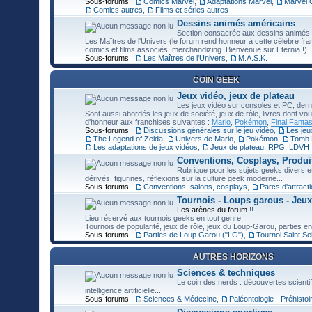
Sous-forums :
Comics Marvel
,
Adaptations Marvel
,
Marvel 
Comics autres
,
Films et séries autres
Dessins animés américains
Section consacrée aux dessins animés
Les Maîtres de l'Univers (le forum rend honneur à cette célèbre fra
comics et films associés, merchandizing. Bienvenue sur Eternia !)
Sous-forums :
Les Maîtres de l'Univers
,
M.A.S.K.
COIN GEEK
Jeux vidéo, jeux de plateau
Les jeux vidéo sur consoles et PC, dern
Sont aussi abordés les jeux de société, jeux de rôle, livres dont 
d'honneur aux franchises suivantes :
Mario
,
Pokémon
,
Final Fanta
Sous-forums :
Discussions générales sur le jeu vidéo
,
Les jeu
The Legend of Zelda
,
Univers de Mario
,
Pokémon
,
Tomb 
Les adaptations de jeux vidéos
,
Jeux de plateau, RPG, LDVH
Conventions, Cosplays, Produi
Rubrique pour les sujets geeks divers et
dérivés, figurines, réflexions sur la culture geek moderne...
Sous-forums :
Conventions, salons, cosplays
,
Parcs d'attract
Tournois - Loups garous - Jeux
Les arènes du forum
!!
Lieu réservé aux tournois geeks en tout genre !
Tournois de popularité, jeux de rôle, jeux du Loup-Garou, parties en
Sous-forums :
Parties de Loup Garou ("LG")
,
Tournoi Saint Se
AUTRES HORIZONS
Sciences & techniques
Le coin des nerds : découvertes scienti
intelligence artificielle...
Sous-forums :
Sciences & Médecine
,
Paléontologie - Préhistoi