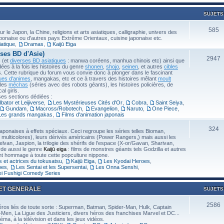
SUJETS
585
r le Japon, la Chine, religions et arts asiatiques, calligraphie, univers des
 japonaise ou d'autres pays Extrême Orientaux, cuisine japonaise etc.
atique
,
Dramas
,
Kaijū Eiga
ses BD d'Asie)
2947
s
(et
diverses BD asiatiques
: manwa coréens, manhua chinois etc) ainsi que
ées à la fois les histoires du genre
shonen
,
shojo
,
seinen
, et autres
cibles
s. Cette rubrique du forum vous convie donc à plonger dans le fascinant
ues d'animes
, mangakas, etc et ce à travers des histoires mêlant
moult
 les
méchas
(séries avec des robots géants), les histoires policières, de
l girls.
ses sections dédiées :
lbator et Leijiverse
,
Les Mystérieuses Cités d'Or
,
Cobra
,
Saint Seiya
,
Gundam
,
Macross/Robotech
,
Evangelion
,
Naruto
,
One Piece
,
Les grands mangakas
,
Films d'animation japonais
324
japonaises à effets spéciaux. Ceci regroupe les séries telles Bioman,
ulticolores), leurs dérivés américains (Power Rangers,) mais aussi les
lvan, Jaspion, la trilogie des shérifs de l'espace (X-or/Gavan, Sharivan,
orde aussi le genre
Kaijū eiga
: films de monstres géants tels Godzilla et autres
t hommage à toute cette popculture nippone.
s et actrices du tokusatsu
,
Kaijū Eiga
,
Les Kyodai Heroes
,
oes
,
Les Sentai et les Supersentai
,
Les Onna Senshi
,
ei Fushigi Comedy Series
 ET GENERALE
SUJETS
2586
ros liés de toute sorte : Superman, Batman, Spider-Man, Hulk, Captain
-Men, La Ligue des Justiciers, divers héros des franchises Marvel et DC...
éma, à la télévision et dans les jeux vidéos.