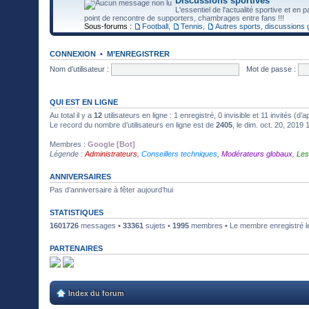
Discussions sportives
L'essentiel de l'actualité sportive et en 
point de rencontre de supporters, chambrages entre fans !!!
Sous-forums :
Football
,
Tennis
,
Autres sports, discussions 
CONNEXION
•
M’ENREGISTRER
Nom d’utilisateur :
Mot de passe :
QUI EST EN LIGNE
Au total il y a
12
utilisateurs en ligne : 1 enregistré, 0 invisible et 11 invités (d
Le record du nombre d’utilisateurs en ligne est de
2405
, le dim. oct. 20, 2019
Membres :
Google [Bot]
Légende :
Administrateurs
,
Conseillers techniques
,
Modérateurs globaux
,
Les
ANNIVERSAIRES
Pas d’anniversaire à fêter aujourd’hui
STATISTIQUES
1601726
messages •
33361
sujets •
1995
membres • Le membre enregistré le
PARTENAIRES
Index du forum