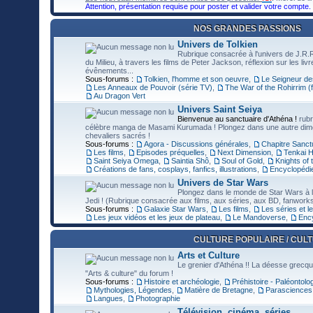
Attention, présentation requise pour poster et valider votre compte.
NOS GRANDES PASSIONS
Univers de Tolkien
Rubrique consacrée à l'univers de J.R.R
du Milieu, à travers les films de Peter Jackson, réflexion sur les l
évênements...
Sous-forums :
Tolkien, l'homme et son oeuvre
,
Le Seigneur d
Les Anneaux de Pouvoir (série TV)
,
The War of the Rohirrim (f
Au Dragon Vert
Univers Saint Seiya
Bienvenue au sanctuaire d'Athéna !
rubr
célèbre manga de Masami Kurumada ! Plongez dans une autre dimensi
chevaliers sacrés !
Sous-forums :
Agora - Discussions générales
,
Chapitre Sanct
Les films
,
Episodes préquelles
,
Next Dimension
,
Tenkai 
Saint Seiya Omega
,
Saintia Shô
,
Soul of Gold
,
Knights of 
Créations de fans, cosplays, fanfics, illustrations
,
Encyclopédi
Univers de Star Wars
Plongez dans le monde de Star Wars à 
Jedi ! (Rubrique consacrée aux films, aux séries, aux BD, fanworks
Sous-forums :
Galaxie Star Wars
,
Les films
,
Les séries et le
Les jeux vidéos et les jeux de plateau
,
Le Mandoverse
,
Ency
CULTURE POPULAIRE / CUL
Arts et Culture
Le grenier d'Athéna !! La déesse grecque 
"Arts & culture" du forum !
Sous-forums :
Histoire et archéologie
,
Préhistoire - Paléontolo
Mythologies, Légendes
,
Matière de Bretagne
,
Parasciences 
Langues
,
Photographie
Télévision, cinéma, séries