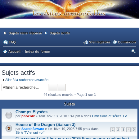
Sujets sans réponse
Sujets actifs
FAQ
M’enregistrer
Connexion
Accueil
Index du forum
ec
he
Sujets actifs
rc
Aller à la recherche avancée
he
r
44 résultats trouvés • Page
1
sur
1
Sujets
Champs Elysées
par
phoenlx
» sam. nov. 13, 2010 1:41 pm » dans
Emissions et séries TV
House of the Dragon (Saison 3)
par
Scarabéaware
» lun. févr. 10, 2025 7:55 pm » dans
1
2
3
4
5
Série TV et spin-off
Classement des films vus en 2026 (tous genres confondus)