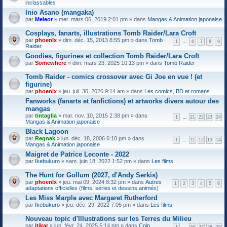
i
inclassables
)
n
Inio Asano (mangaka)
j
t
o
par
Meleor
» mer. mars 06, 2019 2:01 pm » dans
Mangas & Animation japonaise
(
i
s
n
)
Cosplays, fanarts, illustrations Tomb Raider/Lara Croft
t
F
par
phoenlx
» dim. déc. 15, 2013 8:55 pm » dans
Tomb
1
…
6
7
8
9
(
i
Raider
s
c
)
Goodies, figurines et collection Tomb Raider/Lara Croft
h
par
Somewhere
» dim. mars 23, 2025 10:13 pm » dans
Tomb Raider
i
e
r
Tomb Raider - comics crossover avec Gi Joe en vue ! (et
(
figurine)
s
par
phoenlx
» jeu. juil. 30, 2026 9:14 am » dans
Les comics, BD et romans
)
j
Fanworks (fanarts et fanfictions) et artworks divers autour des
o
mangas
i
F
par
tintaglia
» mar. nov. 10, 2015 2:38 pm » dans
1
…
21
22
n
23
24
i
Mangas & Animation japonaise
t
c
(
Black Lagoon
h
s
F
par
Regnak
i
» lun. déc. 18, 2006 6:10 pm » dans
1
…
11
12
13
14
)
i
Mangas & Animation japonaise
e
c
r
Maigret de Patrice Leconte - 2022
h
(
par
Ikebukuro
» sam. juin 18, 2022 1:52 pm » dans
i
Les films
s
e
)
r
The Hunt for Gollum (2027, d'Andy Serkis)
j
(
F
o
par
phoenlx
» jeu. mai 09, 2024 8:32 pm » dans
Autres
1
2
3
4
5
6
s
i
i
adaptations officielles (films, séries et dessins animés)
)
c
n
Les Miss Marple avec Margaret Rutherford
j
h
t
o
par
Ikebukuro
» jeu. déc. 29, 2022 7:05 pm » dans
Les films
i
(
i
e
s
n
r
)
Nouveau topic d'Illustrations sur les Terres du Milieu
t
(
par
itikar
» lun. févr. 24, 2025 5:14 pm » dans
Coin
1
…
26
27
28
29