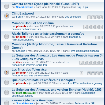
Gamera contre Gyaos (de Noriaki Yuasa, 1967)
F
par
Scarabéaware
» sam. août 01, 2026 7:02 pm » dans
Kaijū Eiga
i
c
Clint Eastwood
h
F
par
Fenrir
» lun. févr. 17, 2014 6:47 pm » dans
Les cinéastes
i
1
2
3
4
i
e
c
Mamoru Oshii et son cinéma
r
h
(
par
phoenlx
» dim. févr. 26, 2017 8:41 pm » dans
Les
i
1
2
3
4
5
s
oeuvres de Mamoru Oshii
e
)
r
Alexis Tallone : un artiste passionnant à connaître
j
(
par
phoenlx
» ven. déc. 06, 2013 7:47 pm » dans
Mangas &
o
1
2
s
Animation japonaise
i
)
n
Memories (de Koji Morimoto, Tensai Okamura et Katsuhiro
j
t
o
Ôtomo)
(
i
par
angelus
» mar. août 23, 2005 10:25 pm » dans
Films d'animation japonais
s
n
)
Le Seigneur des Anneaux : Les Anneaux de Pouvoir (saison 3)
t
(
- Les Critiques et Avis
s
par
itikar
» mar. oct. 01, 2024 2:13 pm » dans
Les
1
2
3
4
5
6
)
Anneaux de Pouvoir (série TV)
Les filles des Tokusatsu
F
par
phoenlx
» ven. déc. 26, 2014 8:23 pm » dans
1
…
62
63
64
65
i
Acteurs et actrices du tokusatsu
c
Quelques ordinateurs américains iconiques
h
F
par
phoenlx
» jeu. juil. 30, 2026 10:33 am » dans
i
Les PC et ordinateurs gaming
i
e
c
r
Le Seigneur des Anneaux, une version finnoise (Hobitit), 1993
h
(
par
Morgoth Bauglir
» mar. sept. 22, 2015 10:18 pm » dans
L'adaptation
i
s
cinématographique
e
)
r
Zeiram 2 (de Keita Amemiya)
j
(
o
par
Scarabéaware
» jeu. avr. 03, 2025 6:20 pm » dans
Séries et films SF
s