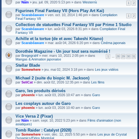
(
F
o
par
Náin
» jeu. juil. 09, 2020 5:13 pm » dans
i
Westerns
1
2
s
i
i
e
)
c
n
r
Figurines Final Fantasy VII (Hors Play Art Kai)
j
h
t
(
F
par
Scarabéaware
» ven. oct. 10, 2014 1:46 pm » dans
Compilation
o
i
1
2
(
s
i
Final Fantasy VII
i
e
s
)
c
n
r
)
Collection de statuettes Final Fantasy VII par Prime 1 Studio
j
h
t
(
F
o
par
Scarabéaware
» lun. août 03, 2026 8:31 pm » dans
Compilation Final
i
(
s
i
i
Fantasy VII
e
s
)
c
n
r
)
Achille et la tortue (de et avec Takeshi Kitano)
j
h
t
(
o
par
Scarabéaware
» mar. août 04, 2026 6:20 pm » dans
Cinéma japonais
i
(
s
i
e
s
)
n
r
)
Dorothée Magazine - Un jour tout sera numérisé !
j
t
(
o
par
Bregegrahf
» mer. mars 10, 2021 2:05 pm » dans
1
…
28
29
30
31
(
s
i
Mangas & Animation japonaise
s
)
n
)
Stellar Blade
j
t
o
par
Somewhere
» jeu. mai 02, 2024 3:18 pm » dans
Les jeux vidéos
(
i
s
n
)
Michael 2 (suite du biopic M. Jackson)
t
par
SeliCat
» dim. août 02, 2026 12:35 pm » dans
Les films
(
s
Garo, les produits dérivés
)
par
phoenlx
» lun. août 03, 2026 10:47 am » dans
Garo
Les cosplays autour de Garo
par
phoenlx
» lun. août 03, 2026 10:40 am » dans
Garo
Vice Versa 2 (Pixar)
par
Náin
» sam. sept. 10, 2022 5:23 pm » dans
Films d'animation (non
asiatiques)
Tomb Raider : Catalyst (2028)
par
Somewhere
» ven. déc. 12, 2025 5:50 pm » dans
Les jeux de Crystal
Dynamics/Eidos Montréal