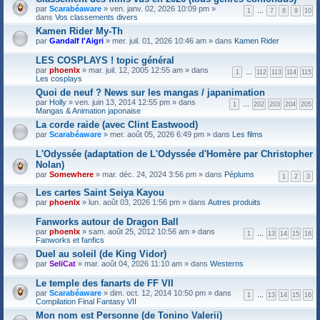
par
Scarabéaware
» ven. janv. 02, 2026 10:09 pm »
1
…
7
8
9
10
dans
Vos classements divers
Kamen Rider My-Th
F
par
Gandalf l'Aigri
» mer. juil. 01, 2026 10:46 am » dans
Kamen Rider
i
c
LES COSPLAYS ! topic général
h
F
par
phoenlx
» mar. juil. 12, 2005 12:55 am » dans
i
1
…
112
113
114
115
i
Les cosplays
e
c
r
Quoi de neuf ? News sur les mangas / japanimation
h
(
F
par
Holly
» ven. juin 13, 2014 12:55 pm » dans
i
1
…
202
203
204
205
s
i
Mangas & Animation japonaise
e
)
c
r
La corde raide (avec Clint Eastwood)
j
h
(
o
par
Scarabéaware
» mer. août 05, 2026 6:49 pm » dans
Les films
i
s
i
e
)
n
r
L'Odyssée (adaptation de L'Odyssée d'Homère par Christopher
j
t
(
o
Nolan)
(
s
i
par
Somewhere
» mar. déc. 24, 2024 3:56 pm » dans
Péplums
s
)
1
2
3
n
)
j
t
Les cartes Saint Seiya Kayou
o
(
par
phoenlx
» lun. août 03, 2026 1:56 pm » dans
Autres produits
i
s
n
)
t
Fanworks autour de Dragon Ball
(
F
par
phoenlx
» sam. août 25, 2012 10:56 am » dans
1
…
13
14
15
16
s
i
Fanworks et fanfics
)
c
Duel au soleil (de King Vidor)
h
F
par
SeliCat
» mar. août 04, 2026 11:10 am » dans
i
Westerns
i
e
c
r
Le temple des fanarts de FF VII
h
(
F
par
Scarabéaware
» dim. oct. 12, 2014 10:50 pm » dans
i
1
…
13
14
15
16
s
i
Compilation Final Fantasy VII
e
)
c
r
Mon nom est Personne (de Tonino Valerii)
j
h