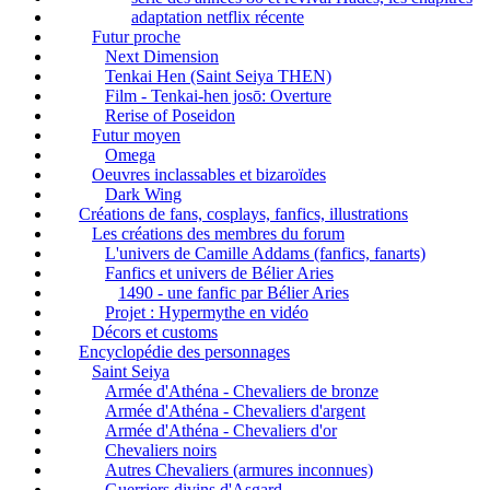
adaptation netflix récente
Futur proche
Next Dimension
Tenkai Hen (Saint Seiya THEN)
Film - Tenkai-hen josō: Overture
Rerise of Poseidon
Futur moyen
Omega
Oeuvres inclassables et bizaroïdes
Dark Wing
Créations de fans, cosplays, fanfics, illustrations
Les créations des membres du forum
L'univers de Camille Addams (fanfics, fanarts)
Fanfics et univers de Bélier Aries
1490 - une fanfic par Bélier Aries
Projet : Hypermythe en vidéo
Décors et customs
Encyclopédie des personnages
Saint Seiya
Armée d'Athéna - Chevaliers de bronze
Armée d'Athéna - Chevaliers d'argent
Armée d'Athéna - Chevaliers d'or
Chevaliers noirs
Autres Chevaliers (armures inconnues)
Guerriers divins d'Asgard