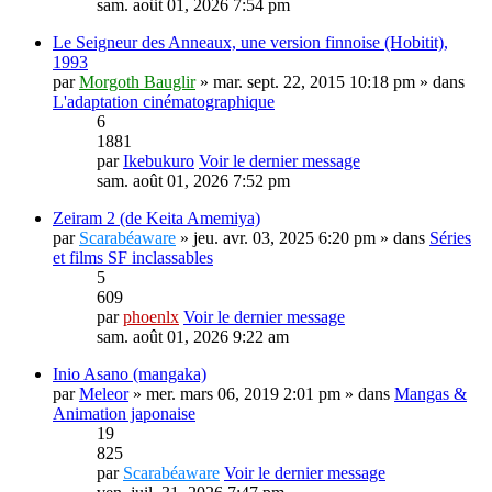
sam. août 01, 2026 7:54 pm
Le Seigneur des Anneaux, une version finnoise (Hobitit),
1993
par
Morgoth Bauglir
» mar. sept. 22, 2015 10:18 pm » dans
L'adaptation cinématographique
6
1881
par
Ikebukuro
Voir le dernier message
sam. août 01, 2026 7:52 pm
Zeiram 2 (de Keita Amemiya)
par
Scarabéaware
» jeu. avr. 03, 2025 6:20 pm » dans
Séries
et films SF inclassables
5
609
par
phoenlx
Voir le dernier message
sam. août 01, 2026 9:22 am
Inio Asano (mangaka)
par
Meleor
» mer. mars 06, 2019 2:01 pm » dans
Mangas &
Animation japonaise
19
825
par
Scarabéaware
Voir le dernier message