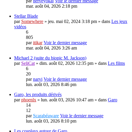
par
herveyokai
Voir le dernier message
mar. août 04, 2026 2:18 pm
Stellar Blade
par
Somewhere
» jeu. mai 02, 2024 3:18 pm » dans
Les jeux
vidéos
6
805
par
itikar
Voir le dernier message
mar. août 04, 2026 3:26 am
Michael 2 (suite du biopic M. Jackson)
par
SeliCat
» dim. août 02, 2026 12:35 pm » dans
Les films
6
20
par
narvi
Voir le dernier message
lun. août 03, 2026 8:46 pm
Garo, les produits dérivés
par
phoenlx
» lun. août 03, 2026 10:47 am » dans
Garo
14
12
par
Scarabéaware
Voir le dernier message
lun. août 03, 2026 8:10 pm
Les cosplays autour de Garo