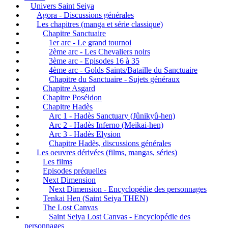
Univers Saint Seiya
Agora - Discussions générales
Les chapitres (manga et série classique)
Chapitre Sanctuaire
1er arc - Le grand tournoi
2ème arc - Les Chevaliers noirs
3ème arc - Episodes 16 à 35
4ème arc - Golds Saints/Bataille du Sanctuaire
Chapitre du Sanctuaire - Sujets généraux
Chapitre Asgard
Chapitre Poséidon
Chapitre Hadès
Arc 1 - Hadès Sanctuary (Jûnikyû-hen)
Arc 2 - Hadès Inferno (Meikai-hen)
Arc 3 - Hadès Elysion
Chapitre Hadès, discussions générales
Les oeuvres dérivées (films, mangas, séries)
Les films
Episodes préquelles
Next Dimension
Next Dimension - Encyclopédie des personnages
Tenkai Hen (Saint Seiya THEN)
The Lost Canvas
Saint Seiya Lost Canvas - Encyclopédie des
personnages