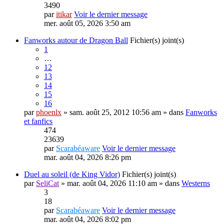
3490
par
itikar
Voir le dernier message
mer. août 05, 2026 3:50 am
Fanworks autour de Dragon Ball
Fichier(s) joint(s)
1
…
12
13
14
15
16
par
phoenlx
» sam. août 25, 2012 10:56 am » dans
Fanworks
et fanfics
474
23639
par
Scarabéaware
Voir le dernier message
mar. août 04, 2026 8:26 pm
Duel au soleil (de King Vidor)
Fichier(s) joint(s)
par
SeliCat
» mar. août 04, 2026 11:10 am » dans
Westerns
3
18
par
Scarabéaware
Voir le dernier message
mar. août 04, 2026 8:02 pm