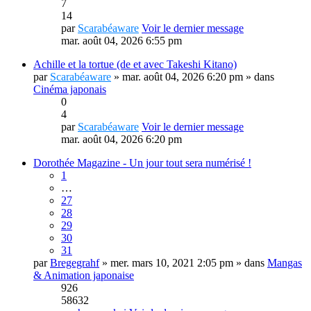
7
14
par
Scarabéaware
Voir le dernier message
mar. août 04, 2026 6:55 pm
Achille et la tortue (de et avec Takeshi Kitano)
par
Scarabéaware
» mar. août 04, 2026 6:20 pm » dans
Cinéma japonais
0
4
par
Scarabéaware
Voir le dernier message
mar. août 04, 2026 6:20 pm
Dorothée Magazine - Un jour tout sera numérisé !
1
…
27
28
29
30
31
par
Bregegrahf
» mer. mars 10, 2021 2:05 pm » dans
Mangas
& Animation japonaise
926
58632