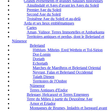
Grands événements et grandes batailles historiques
Ainulindalë et Ages d'avant les Ages du Soleil
Premier Age du Soleil
Second Age du Soleil
Troisième Age du Soleil et au-delà
Arda et ses lieux emblématiques
Cartes
Aman, Valinor, Terres Immortelles et Ambarkanta
Territoires antiques et perdus, dont le Beleriand et
Númenor
Beleriand
Hithlum, Mihrim, Ered Wethrin et Tol-Sirion
Dor-Lomin
Doriath
Echoriath
Marches de Maedhros et Beleriand Oriental
Nevrast, Falas et Beleriand Occidental
Talath Dirnen
Territoires de l'Ombre
Númenor
Terres Antiques d'Endor
Belegaer, Helcaraxë et Terres Emergees
Terre du Milieu à partir du Deuxième Age
Arnor et Eriador
Montagnes de Brumes, Imladris et Isengard avant