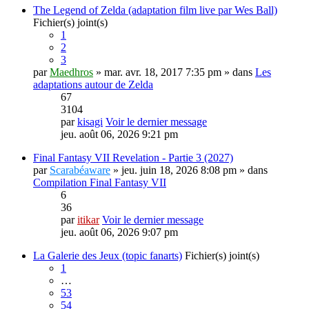
The Legend of Zelda (adaptation film live par Wes Ball)
Fichier(s) joint(s)
1
2
3
par
Maedhros
» mar. avr. 18, 2017 7:35 pm » dans
Les
adaptations autour de Zelda
67
3104
par
kisagi
Voir le dernier message
jeu. août 06, 2026 9:21 pm
Final Fantasy VII Revelation - Partie 3 (2027)
par
Scarabéaware
» jeu. juin 18, 2026 8:08 pm » dans
Compilation Final Fantasy VII
6
36
par
itikar
Voir le dernier message
jeu. août 06, 2026 9:07 pm
La Galerie des Jeux (topic fanarts)
Fichier(s) joint(s)
1
…
53
54