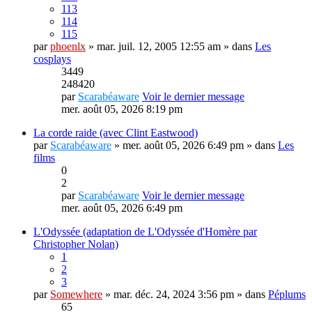
113
114
115
par
phoenlx
» mar. juil. 12, 2005 12:55 am » dans
Les
cosplays
3449
248420
par
Scarabéaware
Voir le dernier message
mer. août 05, 2026 8:19 pm
La corde raide (avec Clint Eastwood)
par
Scarabéaware
» mer. août 05, 2026 6:49 pm » dans
Les
films
0
2
par
Scarabéaware
Voir le dernier message
mer. août 05, 2026 6:49 pm
L'Odyssée (adaptation de L'Odyssée d'Homère par
Christopher Nolan)
1
2
3
par
Somewhere
» mar. déc. 24, 2024 3:56 pm » dans
Péplums
65