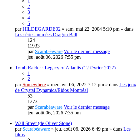
1
2
3
4
5
par
HILDEGARDE02
» sam. mai 22, 2004 5:10 pm » dans
Les séries animées Dragon Ball
124
11933
par
Scarabéaware
Voir le dernier message
jeu. août 06, 2026 7:55 pm
Tomb Raider : Legacy of Atlantis (12 février 2027)
1
2
par
Somewhere
» mer. avr. 06, 2022 7:12 pm » dans
Les jeux
de Crystal Dynamics/Eidos Montréal
53
1273
par
Scarabéaware
Voir le dernier message
jeu. août 06, 2026 7:35 pm
Wall Street (de Oliver Stone)
par
Scarabéaware
» jeu. août 06, 2026 6:49 pm » dans
Les
films