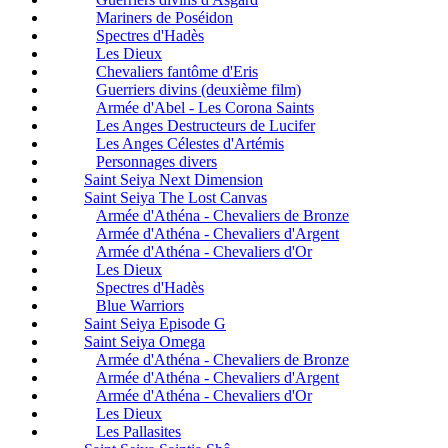
Mariners de Poséidon
Spectres d'Hadès
Les Dieux
Chevaliers fantôme d'Eris
Guerriers divins (deuxième film)
Armée d'Abel - Les Corona Saints
Les Anges Destructeurs de Lucifer
Les Anges Célestes d'Artémis
Personnages divers
Saint Seiya Next Dimension
Saint Seiya The Lost Canvas
Armée d'Athéna - Chevaliers de Bronze
Armée d'Athéna - Chevaliers d'Argent
Armée d'Athéna - Chevaliers d'Or
Les Dieux
Spectres d'Hadès
Blue Warriors
Saint Seiya Episode G
Saint Seiya Omega
Armée d'Athéna - Chevaliers de Bronze
Armée d'Athéna - Chevaliers d'Argent
Armée d'Athéna - Chevaliers d'Or
Les Dieux
Les Pallasites