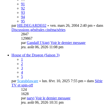
91
92
93
94
95
par
HILDEGARDE02
» ven. mars 26, 2004 2:40 pm » dans
Discussions générales cinéma/séries
2847
129867
par
Gandalf l'Aigri
Voir le dernier message
jeu. août 06, 2026 11:08 pm
House of the Dragon (Saison 3)
1
2
3
4
5
par
Scarabéaware
» lun. févr. 10, 2025 7:55 pm » dans
Série
TV et spin-off
124
1628
par
narvi
Voir le dernier message
jeu. août 06, 2026 10:31 pm