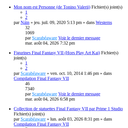
Mon nom est Personne (de Tonino Valerii)
Fichier(s) joint(s)
1
2
par
Náin
» jeu. juil. 09, 2020 5:13 pm » dans
Westerns
32
1069
par
Scarabéaware
Voir le dernier message
mar. août 04, 2026 7:32 pm
Figurines Final Fantasy VII (Hors Play Art Kai)
Fichier(s)
joint(s)
1
2
par
Scarabéaware
» ven. oct. 10, 2014 1:46 pm » dans
Compilation Final Fantasy VII
46
7340
par
Scarabéaware
Voir le dernier message
mar. août 04, 2026 6:58 pm
Collection de statuettes Final Fantasy VII par Prime 1 Studio
Fichier(s) joint(s)
par
Scarabéaware
» lun. août 03, 2026 8:31 pm » dans
Compilation Final Fantasy VII