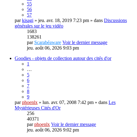
55
56
57
par
kisagi
» jeu. avr. 18, 2019 7:23 pm » dans
Discussions
générales sur le jeu vidéo
1683
138261
par
Scarabéaware
Voir le dernier message
jeu. août 06, 2026 9:03 pm
Goodies - objets de collection autour des cités d'or
1
…
5
6
7
8
9
par
phoenlx
» lun. avr. 07, 2008 7:42 pm » dans
Les
Mystérieuses Cités d'Or
256
40371
par
phoenlx
Voir le dernier message
jeu. août 06, 2026 9:02 pm