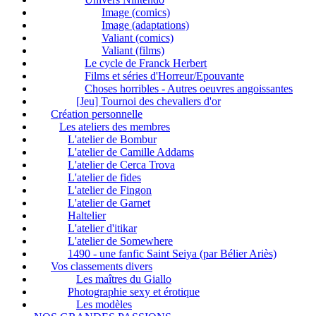
Image (comics)
Image (adaptations)
Valiant (comics)
Valiant (films)
Le cycle de Franck Herbert
Films et séries d'Horreur/Epouvante
Choses horribles - Autres oeuvres angoissantes
[Jeu] Tournoi des chevaliers d'or
Création personnelle
Les ateliers des membres
L'atelier de Bombur
L'atelier de Camille Addams
L'atelier de Cerca Trova
L'atelier de fides
L'atelier de Fingon
L'atelier de Garnet
Haltelier
L'atelier d'itikar
L'atelier de Somewhere
1490 - une fanfic Saint Seiya (par Bélier Ariès)
Vos classements divers
Les maîtres du Giallo
Photographie sexy et érotique
Les modèles