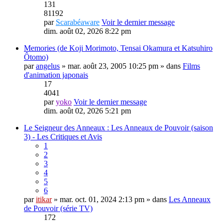
131
81192
par
Scarabéaware
Voir le dernier message
dim. août 02, 2026 8:22 pm
Memories (de Koji Morimoto, Tensai Okamura et Katsuhiro
Ôtomo)
par
angelus
» mar. août 23, 2005 10:25 pm » dans
Films
d'animation japonais
17
4041
par
yoko
Voir le dernier message
dim. août 02, 2026 5:21 pm
Le Seigneur des Anneaux : Les Anneaux de Pouvoir (saison
3) - Les Critiques et Avis
1
2
3
4
5
6
par
itikar
» mar. oct. 01, 2024 2:13 pm » dans
Les Anneaux
de Pouvoir (série TV)
172