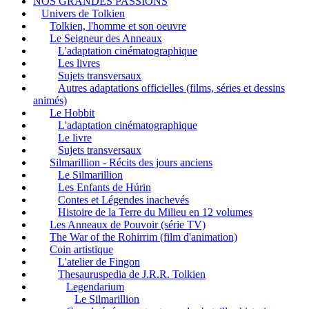
NOS GRANDES PASSIONS
Univers de Tolkien
Tolkien, l'homme et son oeuvre
Le Seigneur des Anneaux
L'adaptation cinématographique
Les livres
Sujets transversaux
Autres adaptations officielles (films, séries et dessins
animés)
Le Hobbit
L'adaptation cinématographique
Le livre
Sujets transversaux
Silmarillion - Récits des jours anciens
Le Silmarillion
Les Enfants de Húrin
Contes et Légendes inachevés
Histoire de la Terre du Milieu en 12 volumes
Les Anneaux de Pouvoir (série TV)
The War of the Rohirrim (film d'animation)
Coin artistique
L'atelier de Fingon
Thesauruspedia de J.R.R. Tolkien
Legendarium
Le Silmarillion