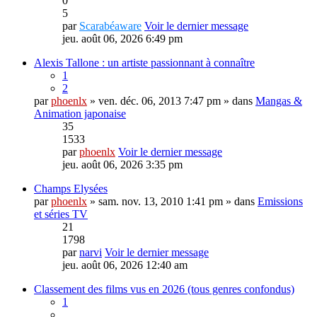
0
5
par
Scarabéaware
Voir le dernier message
jeu. août 06, 2026 6:49 pm
Alexis Tallone : un artiste passionnant à connaître
1
2
par
phoenlx
» ven. déc. 06, 2013 7:47 pm » dans
Mangas &
Animation japonaise
35
1533
par
phoenlx
Voir le dernier message
jeu. août 06, 2026 3:35 pm
Champs Elysées
par
phoenlx
» sam. nov. 13, 2010 1:41 pm » dans
Emissions
et séries TV
21
1798
par
narvi
Voir le dernier message
jeu. août 06, 2026 12:40 am
Classement des films vus en 2026 (tous genres confondus)
1
…