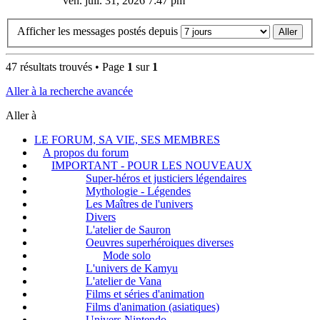
ven. juil. 31, 2026 7:47 pm
Afficher les messages postés depuis
47 résultats trouvés • Page
1
sur
1
Aller à la recherche avancée
Aller à
LE FORUM, SA VIE, SES MEMBRES
A propos du forum
IMPORTANT - POUR LES NOUVEAUX
Super-héros et justiciers légendaires
Mythologie - Légendes
Les Maîtres de l'univers
Divers
L'atelier de Sauron
Oeuvres superhéroiques diverses
Mode solo
L'univers de Kamyu
L'atelier de Vana
Films et séries d'animation
Films d'animation (asiatiques)
Univers Nintendo