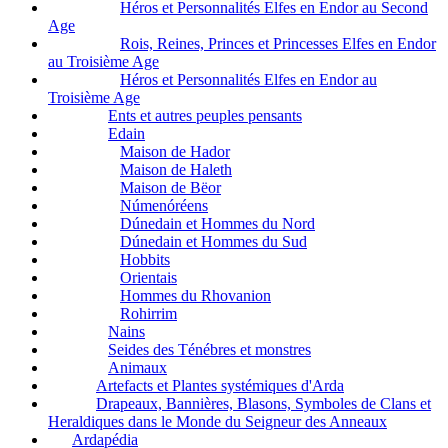
Héros et Personnalités Elfes en Endor au Second
Age
Rois, Reines, Princes et Princesses Elfes en Endor
au Troisième Age
Héros et Personnalités Elfes en Endor au
Troisième Age
Ents et autres peuples pensants
Edain
Maison de Hador
Maison de Haleth
Maison de Bëor
Númenóréens
Dúnedain et Hommes du Nord
Dúnedain et Hommes du Sud
Hobbits
Orientais
Hommes du Rhovanion
Rohirrim
Nains
Seides des Ténébres et monstres
Animaux
Artefacts et Plantes systémiques d'Arda
Drapeaux, Bannières, Blasons, Symboles de Clans et
Heraldiques dans le Monde du Seigneur des Anneaux
Ardapédia