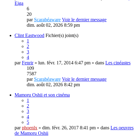
Eiga
6
20
par
Scarabéaware
Voir le dernier message
dim. août 02, 2026 8:59 pm
Clint Eastwood
Fichier(s) joint(s)
1
2
3
4
par
Fenrir
» lun. févr. 17, 2014 6:47 pm » dans
Les cinéastes
109
7587
par
Scarabéaware
Voir le dernier message
dim. août 02, 2026 8:42 pm
Mamoru Oshii et son cinéma
1
2
3
4
5
par
phoenlx
» dim. févr. 26, 2017 8:41 pm » dans
Les oeuvres
de Mamoru Oshii