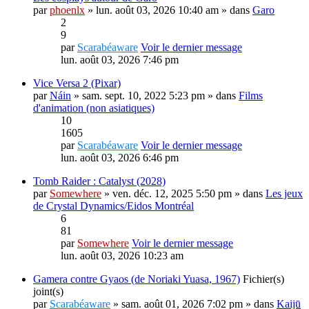
par
phoenlx
» lun. août 03, 2026 10:40 am » dans
Garo
2
9
par
Scarabéaware
Voir le dernier message
lun. août 03, 2026 7:46 pm
Vice Versa 2 (Pixar)
par
Náin
» sam. sept. 10, 2022 5:23 pm » dans
Films
d'animation (non asiatiques)
10
1605
par
Scarabéaware
Voir le dernier message
lun. août 03, 2026 6:46 pm
Tomb Raider : Catalyst (2028)
par
Somewhere
» ven. déc. 12, 2025 5:50 pm » dans
Les jeux
de Crystal Dynamics/Eidos Montréal
6
81
par
Somewhere
Voir le dernier message
lun. août 03, 2026 10:23 am
Gamera contre Gyaos (de Noriaki Yuasa, 1967)
Fichier(s)
joint(s)
par
Scarabéaware
» sam. août 01, 2026 7:02 pm » dans
Kaijū