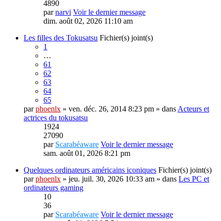
4890
par
narvi
Voir le dernier message
dim. août 02, 2026 11:10 am
Les filles des Tokusatsu
Fichier(s) joint(s)
1
…
61
62
63
64
65
par
phoenlx
» ven. déc. 26, 2014 8:23 pm » dans
Acteurs et
actrices du tokusatsu
1924
27090
par
Scarabéaware
Voir le dernier message
sam. août 01, 2026 8:21 pm
Quelques ordinateurs américains iconiques
Fichier(s) joint(s)
par
phoenlx
» jeu. juil. 30, 2026 10:33 am » dans
Les PC et
ordinateurs gaming
10
36
par
Scarabéaware
Voir le dernier message