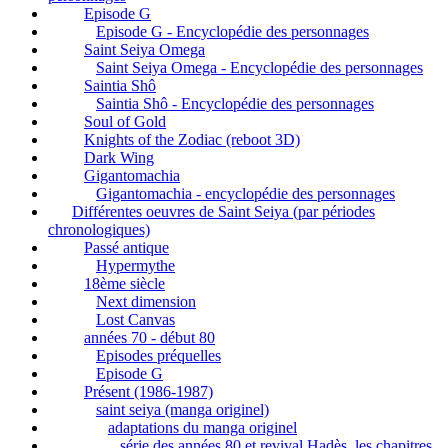
Episode G
Episode G - Encyclopédie des personnages
Saint Seiya Omega
Saint Seiya Omega - Encyclopédie des personnages
Saintia Shô
Saintia Shô - Encyclopédie des personnages
Soul of Gold
Knights of the Zodiac (reboot 3D)
Dark Wing
Gigantomachia
Gigantomachia - encyclopédie des personnages
Différentes oeuvres de Saint Seiya (par périodes
chronologiques)
Passé antique
Hypermythe
18ème siècle
Next dimension
Lost Canvas
années 70 - début 80
Episodes préquelles
Episode G
Présent (1986-1987)
saint seiya (manga originel)
adaptations du manga originel
série des années 80 et revival Hadès, les chapitres