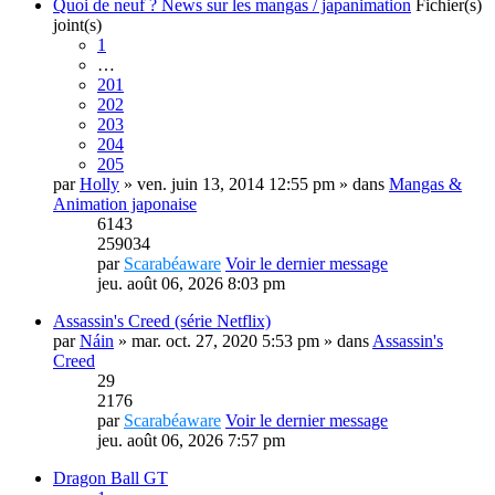
Quoi de neuf ? News sur les mangas / japanimation
Fichier(s)
joint(s)
1
…
201
202
203
204
205
par
Holly
» ven. juin 13, 2014 12:55 pm » dans
Mangas &
Animation japonaise
6143
259034
par
Scarabéaware
Voir le dernier message
jeu. août 06, 2026 8:03 pm
Assassin's Creed (série Netflix)
par
Náin
» mar. oct. 27, 2020 5:53 pm » dans
Assassin's
Creed
29
2176
par
Scarabéaware
Voir le dernier message
jeu. août 06, 2026 7:57 pm
Dragon Ball GT