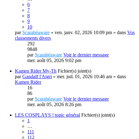
6
7
8
9
10
par
Scarabéaware
» ven. janv. 02, 2026 10:09 pm » dans
Vos
classements divers
292
9848
par
Scarabéaware
Voir le dernier message
mer. août 05, 2026 9:02 pm
Kamen Rider My-Th
Fichier(s) joint(s)
par
Gandalf l'Aigri
» mer. juil. 01, 2026 10:46 am » dans
Kamen Rider
16
86
par
Scarabéaware
Voir le dernier message
mer. août 05, 2026 8:26 pm
LES COSPLAYS ! topic général
Fichier(s) joint(s)
1
…
111
112