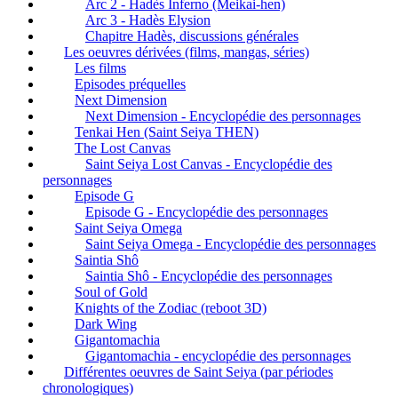
Arc 2 - Hadès Inferno (Meikai-hen)
Arc 3 - Hadès Elysion
Chapitre Hadès, discussions générales
Les oeuvres dérivées (films, mangas, séries)
Les films
Episodes préquelles
Next Dimension
Next Dimension - Encyclopédie des personnages
Tenkai Hen (Saint Seiya THEN)
The Lost Canvas
Saint Seiya Lost Canvas - Encyclopédie des
personnages
Episode G
Episode G - Encyclopédie des personnages
Saint Seiya Omega
Saint Seiya Omega - Encyclopédie des personnages
Saintia Shô
Saintia Shô - Encyclopédie des personnages
Soul of Gold
Knights of the Zodiac (reboot 3D)
Dark Wing
Gigantomachia
Gigantomachia - encyclopédie des personnages
Différentes oeuvres de Saint Seiya (par périodes
chronologiques)