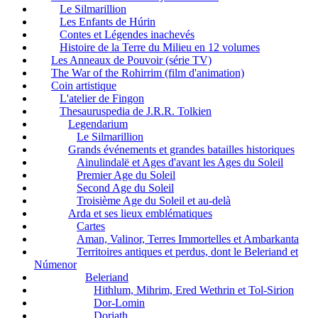
Le Silmarillion
Les Enfants de Húrin
Contes et Légendes inachevés
Histoire de la Terre du Milieu en 12 volumes
Les Anneaux de Pouvoir (série TV)
The War of the Rohirrim (film d'animation)
Coin artistique
L'atelier de Fingon
Thesauruspedia de J.R.R. Tolkien
Legendarium
Le Silmarillion
Grands événements et grandes batailles historiques
Ainulindalë et Ages d'avant les Ages du Soleil
Premier Age du Soleil
Second Age du Soleil
Troisième Age du Soleil et au-delà
Arda et ses lieux emblématiques
Cartes
Aman, Valinor, Terres Immortelles et Ambarkanta
Territoires antiques et perdus, dont le Beleriand et
Númenor
Beleriand
Hithlum, Mihrim, Ered Wethrin et Tol-Sirion
Dor-Lomin
Doriath