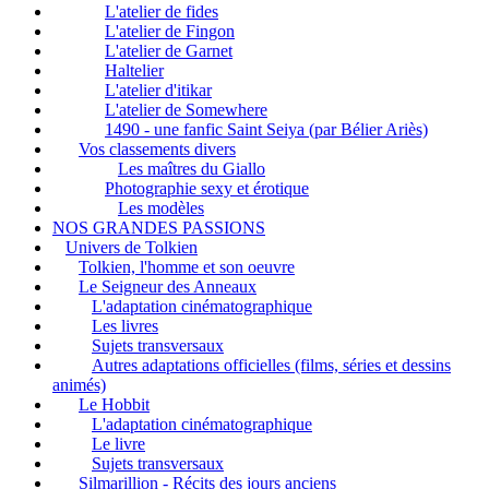
L'atelier de fides
L'atelier de Fingon
L'atelier de Garnet
Haltelier
L'atelier d'itikar
L'atelier de Somewhere
1490 - une fanfic Saint Seiya (par Bélier Ariès)
Vos classements divers
Les maîtres du Giallo
Photographie sexy et érotique
Les modèles
NOS GRANDES PASSIONS
Univers de Tolkien
Tolkien, l'homme et son oeuvre
Le Seigneur des Anneaux
L'adaptation cinématographique
Les livres
Sujets transversaux
Autres adaptations officielles (films, séries et dessins
animés)
Le Hobbit
L'adaptation cinématographique
Le livre
Sujets transversaux
Silmarillion - Récits des jours anciens