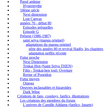
Passé antique
Hypermythe
18ème siècle
Next dimension
Lost Canvas
années 70 - début 80
Episodes préquelles
Episode G
Présent (1986-1987)
saint seiya (manga originel)
adaptations du manga originel
série des années 80 et revival Hadès, les chapitres
adaptation netflix récente
Futur proche
Next Dimension
Tenkai Hen (Saint Seiya THEN)
Film - Tenkai-hen josō: Overture
Rerise of Poseidon
Futur moyen
Omega
Oeuvres inclassables et bizaroïdes
Dark Wing
Créations de fans, cosplays, fanfics, illustrations
Les créations des membres du forum
L'univers de Camille Addams (fanfics, fanarts)