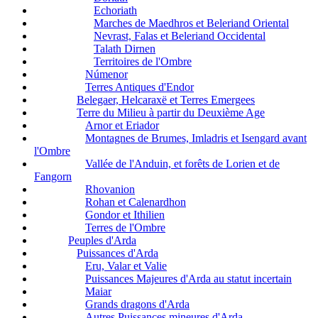
Echoriath
Marches de Maedhros et Beleriand Oriental
Nevrast, Falas et Beleriand Occidental
Talath Dirnen
Territoires de l'Ombre
Númenor
Terres Antiques d'Endor
Belegaer, Helcaraxë et Terres Emergees
Terre du Milieu à partir du Deuxième Age
Arnor et Eriador
Montagnes de Brumes, Imladris et Isengard avant
l'Ombre
Vallée de l'Anduin, et forêts de Lorien et de
Fangorn
Rhovanion
Rohan et Calenardhon
Gondor et Ithilien
Terres de l'Ombre
Peuples d'Arda
Puissances d'Arda
Eru, Valar et Valie
Puissances Majeures d'Arda au statut incertain
Maiar
Grands dragons d'Arda
Autres Puissances mineures d'Arda