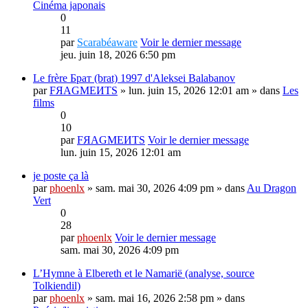
Cinéma japonais
0
11
par
Scarabéaware
Voir le dernier message
jeu. juin 18, 2026 6:50 pm
Le frère Брат (brat) 1997 d'Aleksei Balabanov
par
FЯAGMEИTS
» lun. juin 15, 2026 12:01 am » dans
Les
films
0
10
par
FЯAGMEИTS
Voir le dernier message
lun. juin 15, 2026 12:01 am
je poste ça là
par
phoenlx
» sam. mai 30, 2026 4:09 pm » dans
Au Dragon
Vert
0
28
par
phoenlx
Voir le dernier message
sam. mai 30, 2026 4:09 pm
L’Hymne à Elbereth et le Namarië (analyse, source
Tolkiendil)
par
phoenlx
» sam. mai 16, 2026 2:58 pm » dans