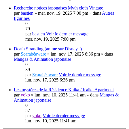
Recherche notices japonaises Myth cloth Vintage
par
bastien
» mer. nov. 19, 2025 7:00 pm » dans
Autres
figurines
0
79
par
bastien
Voir le dernier message
mer. nov. 19, 2025 7:00 pm
Death Stranding (anime sur Disney+)
par
Scarabéaware
» lun. nov. 17, 2025 6:36 pm » dans
Mangas & Animation japonaise
0
39
par
Scarabéaware
Voir le dernier message
lun. nov. 17, 2025 6:36 pm
Les mystères de la Résidence Kaika / Kaika Apartment
par
yoko
» lun. nov. 10, 2025 11:41 am » dans
Mangas &
Animation japonaise
0
57
par
yoko
Voir le dernier message
lun. nov. 10, 2025 11:41 am