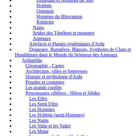
Dúnedain et Hommes du Sud
Hobbits
Orientais
Hommes du Rhovanion
Rohirrim
Nains
Seides des Ténébres et monstres
Animaux
Artefacts et Plantes systémiques d'Arda
Drapeaux, Bannières, Blasons, Symboles de Clans et
Heraldiques dans le Monde du Seigneur des Anneaux
Ardapédia
Géographie - Cartes
Architecture, villes et forteresses
Histoire et mythologie d'Arda
Peuples et coutumes
Les grands conflits
Personnages célébres - Héros et Séides
Les Elfes
Les Semi Elfes
Les Hommes
Les Hobbits (semi-Hommes)
Les Nains
Les Valar et les Valier
Les Maiar