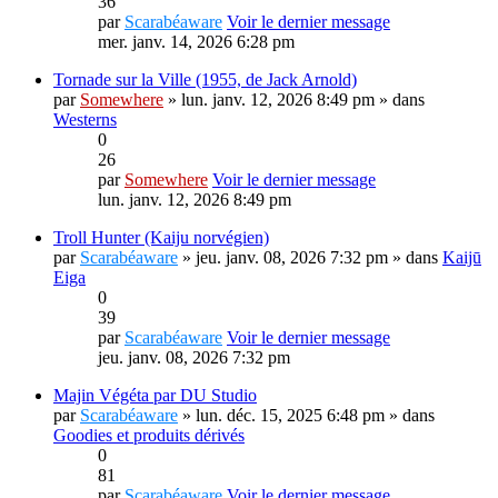
36
par
Scarabéaware
Voir le dernier message
mer. janv. 14, 2026 6:28 pm
Tornade sur la Ville (1955, de Jack Arnold)
par
Somewhere
» lun. janv. 12, 2026 8:49 pm » dans
Westerns
0
26
par
Somewhere
Voir le dernier message
lun. janv. 12, 2026 8:49 pm
Troll Hunter (Kaiju norvégien)
par
Scarabéaware
» jeu. janv. 08, 2026 7:32 pm » dans
Kaijū
Eiga
0
39
par
Scarabéaware
Voir le dernier message
jeu. janv. 08, 2026 7:32 pm
Majin Végéta par DU Studio
par
Scarabéaware
» lun. déc. 15, 2025 6:48 pm » dans
Goodies et produits dérivés
0
81
par
Scarabéaware
Voir le dernier message