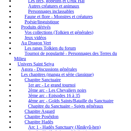
Les orcs, gobelins et Uruk Hai
Autres créatures et animaux
Personnages inclassables
Faune et flore - Monstres et créatures
Poésie/linguistique
Produits dérivés
Vos collections (Tolkien et générales)
Jeux vidéos
Au Dragon Vert
Les rangs Tolkien du forum
Tournoi de popularité - Personnages des Terres du
Milieu
Univers Saint Seiya
Agora - Discussions générales
Les chapitres (manga et série classique)
Chapitre Sanctuaire
1er arc - Le grand tournoi
2ème arc - Les Chevaliers noirs
3ème arc - Episodes 16 à 35
4ème arc - Golds Saints/Bataille du Sanctuaire
Chapitre du Sanctuaire - Sujets généraux
Chapitre Asgard
Chapitre Poséidon
Chapitre Hadès
Arc 1 - Hadès Sanctuary (Jûnikyû-hen)