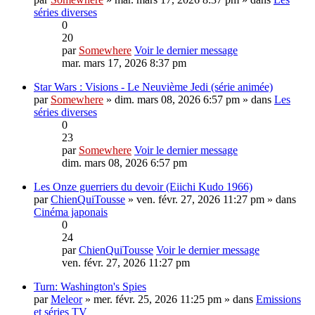
séries diverses
0
20
par
Somewhere
Voir le dernier message
mar. mars 17, 2026 8:37 pm
Star Wars : Visions - Le Neuvième Jedi (série animée)
par
Somewhere
» dim. mars 08, 2026 6:57 pm » dans
Les
séries diverses
0
23
par
Somewhere
Voir le dernier message
dim. mars 08, 2026 6:57 pm
Les Onze guerriers du devoir (Eiichi Kudo 1966)
par
ChienQuiTousse
» ven. févr. 27, 2026 11:27 pm » dans
Cinéma japonais
0
24
par
ChienQuiTousse
Voir le dernier message
ven. févr. 27, 2026 11:27 pm
Turn: Washington's Spies
par
Meleor
» mer. févr. 25, 2026 11:25 pm » dans
Emissions
et séries TV