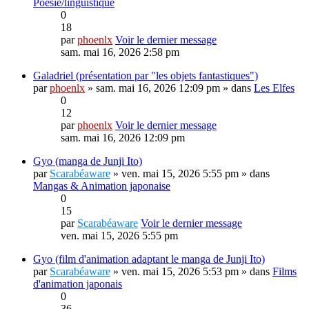
Poésie/linguistique
0
18
par
phoenlx
Voir le dernier message
sam. mai 16, 2026 2:58 pm
Galadriel (présentation par "les objets fantastiques")
par
phoenlx
» sam. mai 16, 2026 12:09 pm » dans
Les Elfes
0
12
par
phoenlx
Voir le dernier message
sam. mai 16, 2026 12:09 pm
Gyo (manga de Junji Ito)
par
Scarabéaware
» ven. mai 15, 2026 5:55 pm » dans
Mangas & Animation japonaise
0
15
par
Scarabéaware
Voir le dernier message
ven. mai 15, 2026 5:55 pm
Gyo (film d'animation adaptant le manga de Junji Ito)
par
Scarabéaware
» ven. mai 15, 2026 5:53 pm » dans
Films
d'animation japonais
0
36