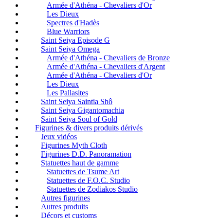
Armée d'Athéna - Chevaliers d'Or
Les Dieux
Spectres d'Hadès
Blue Warriors
Saint Seiya Episode G
Saint Seiya Omega
Armée d'Athéna - Chevaliers de Bronze
Armée d'Athéna - Chevaliers d'Argent
Armée d'Athéna - Chevaliers d'Or
Les Dieux
Les Pallasites
Saint Seiya Saintia Shô
Saint Seiya Gigantomachia
Saint Seiya Soul of Gold
Figurines & divers produits dérivés
Jeux vidéos
Figurines Myth Cloth
Figurines D.D. Panoramation
Statuettes haut de gamme
Statuettes de Tsume Art
Statuettes de F.O.C. Studio
Statuettes de Zodiakos Studio
Autres figurines
Autres produits
Décors et customs