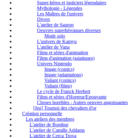
Super-héros et justiciers légendaires
Mythologie - Légendes
Les Maîtres de l'univers
Divers
L'atelier de Sauron
Oeuvres superhéroiques diverses
Mode solo
L'univers de Kamyu
L'atelier de Vana
Films et séries d'animation
Films d'animation (asiatiques)
Univers Nintendo
Image (comics)
Image (adaptations)
Valiant (comics)
Valiant (films)
Le cycle de Franck Herbert
Films et séries d'Horreur/Epouvante
Choses horribles - Autres oeuvres angoissantes
[Jeu] Tournoi des chevaliers d'or
Création personnelle
Les ateliers des membres
L'atelier de Bombur
L'atelier de Camille Addams
L'atelier de Cerca Trova