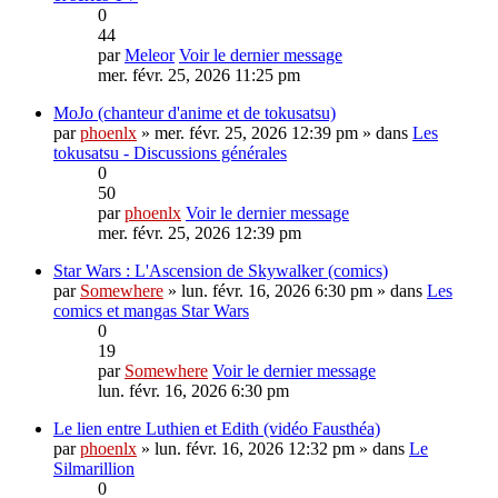
0
44
par
Meleor
Voir le dernier message
mer. févr. 25, 2026 11:25 pm
MoJo (chanteur d'anime et de tokusatsu)
par
phoenlx
» mer. févr. 25, 2026 12:39 pm » dans
Les
tokusatsu - Discussions générales
0
50
par
phoenlx
Voir le dernier message
mer. févr. 25, 2026 12:39 pm
Star Wars : L'Ascension de Skywalker (comics)
par
Somewhere
» lun. févr. 16, 2026 6:30 pm » dans
Les
comics et mangas Star Wars
0
19
par
Somewhere
Voir le dernier message
lun. févr. 16, 2026 6:30 pm
Le lien entre Luthien et Edith (vidéo Fausthéa)
par
phoenlx
» lun. févr. 16, 2026 12:32 pm » dans
Le
Silmarillion
0