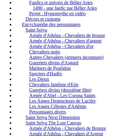
Fanfics et univers de Bélier Aries
1490 - une fanfic par Bélier Aries
Projet : Hypermythe en vidéo
Décors et customs
Encyclopédie des personnages
Saint Seiya
Armée d'Athéna - Chevaliers de bronze
Armée d'Athéna - Chevaliers d'argent
Armée d'Athéna - Chevaliers d'or
Chevaliers noirs
Autres Chevaliers (armures inconnues)
Guerriers divins d'Asgard
Mariners de Poséidon
Spectres d'Hadès
Les Dieux
Chevaliers fantôme d'Eris
Guerriers divins (deuxième film)
Armée d'Abel - Les Corona Saints
Les Anges Destructeurs de Lucifer
Les Anges Célestes d'Artémis
Personnages divers
Saint Seiya Next Dimension
Saint Seiya The Lost Canvas
Armée d'Athéna - Chevaliers de Bronze
Armée d'Athéna - Chevaliers d'Argent