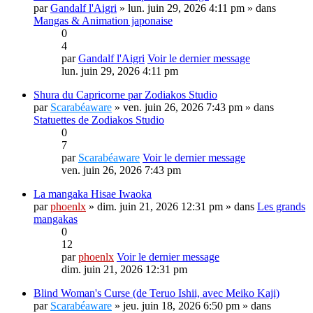
par
Gandalf l'Aigri
» lun. juin 29, 2026 4:11 pm » dans
Mangas & Animation japonaise
0
4
par
Gandalf l'Aigri
Voir le dernier message
lun. juin 29, 2026 4:11 pm
Shura du Capricorne par Zodiakos Studio
par
Scarabéaware
» ven. juin 26, 2026 7:43 pm » dans
Statuettes de Zodiakos Studio
0
7
par
Scarabéaware
Voir le dernier message
ven. juin 26, 2026 7:43 pm
La mangaka Hisae Iwaoka
par
phoenlx
» dim. juin 21, 2026 12:31 pm » dans
Les grands
mangakas
0
12
par
phoenlx
Voir le dernier message
dim. juin 21, 2026 12:31 pm
Blind Woman's Curse (de Teruo Ishii, avec Meiko Kaji)
par
Scarabéaware
» jeu. juin 18, 2026 6:50 pm » dans