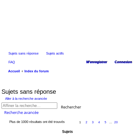
Sujets sans réponse
Sujets actifs
FAQ
M’enregistrer
Connexion
Accueil
Index du forum
ec
he
Sujets sans réponse
rc
Aller à la recherche avancée
he
Rechercher
r
Recherche avancée
Plus de 1000 résultats ont été trouvés
1
2
3
4
5
…
20
Sujets