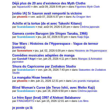
Déjà plus de 20 ans d'existence des Myth Cloths
par
Aquarius80
» dim. août 09, 2026 8:49 pm » dans
Figurines Myth Cloth
[vidéo IA] Si Sauron avait remporté la victoire
par
phoenlx
» ven. août 07, 2026 6:37 pm » dans
Au Dragon Vert
Achille et la tortue (de et avec Takeshi Kitano)
par
Scarabéaware
» mar. août 04, 2026 6:20 pm » dans
Cinéma japonais
Gamera contre Barugon (de Shigeo Tanaka, 1966)
par
Scarabéaware
» jeu. juil. 02, 2026 6:43 pm » dans
Kaijū Eiga
Star Wars : Histoires de l'Hyperespace - Vague de terreur
(comics)
par
Somewhere
» jeu. juil. 02, 2026 6:09 pm » dans
Histoires de l'Hyperespace
Comédies musicales adaptées de manga
par
Gandalf l'Aigri
» lun. juin 29, 2026 4:11 pm » dans
Mangas & Animation
japonaise
Shura du Capricorne par Zodiakos Studio
par
Scarabéaware
» ven. juin 26, 2026 7:43 pm » dans
Statuettes de Zodiakos
Studio
La mangaka Hisae Iwaoka
par
phoenlx
» dim. juin 21, 2026 12:31 pm » dans
Les grands mangakas
Blind Woman's Curse (de Teruo Ishii, avec Meiko Kaji)
par
Scarabéaware
» jeu. juin 18, 2026 6:50 pm » dans
Cinéma japonais
Le frère Брат (brat) 1997 d'Aleksei Balabanov
par
FЯAGMEИTS
» lun. juin 15, 2026 12:01 am » dans
Les films
je poste ça là