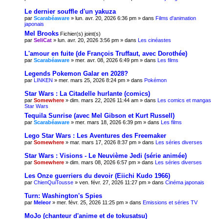
Le dernier souffle d'un yakuza
par
Scarabéaware
» lun. avr. 20, 2026 6:36 pm » dans
Films d'animation
japonais
Mel Brooks
Fichier(s) joint(s)
par
SeliCat
» lun. avr. 20, 2026 3:56 pm » dans
Les cinéastes
L'amour en fuite (de François Truffaut, avec Dorothée)
par
Scarabéaware
» mer. avr. 08, 2026 6:49 pm » dans
Les films
Legends Pokemon Galar en 2028?
par
LINKEN
» mer. mars 25, 2026 8:24 pm » dans
Pokémon
Star Wars : La Citadelle hurlante (comics)
par
Somewhere
» dim. mars 22, 2026 11:44 am » dans
Les comics et mangas
Star Wars
Tequila Sunrise (avec Mel Gibson et Kurt Russell)
par
Scarabéaware
» mer. mars 18, 2026 6:39 pm » dans
Les films
Lego Star Wars : Les Aventures des Freemaker
par
Somewhere
» mar. mars 17, 2026 8:37 pm » dans
Les séries diverses
Star Wars : Visions - Le Neuvième Jedi (série animée)
par
Somewhere
» dim. mars 08, 2026 6:57 pm » dans
Les séries diverses
Les Onze guerriers du devoir (Eiichi Kudo 1966)
par
ChienQuiTousse
» ven. févr. 27, 2026 11:27 pm » dans
Cinéma japonais
Turn: Washington's Spies
par
Meleor
» mer. févr. 25, 2026 11:25 pm » dans
Emissions et séries TV
MoJo (chanteur d'anime et de tokusatsu)