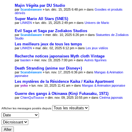
Majin Végéta par DU Studio
par
Scarabéaware
» lun. déc. 15, 2025 6:48 pm » dans
Goodies et produits
dérivés
Super Mario All Stars (SNES)
par
LINKEN
» lun. déc. 15, 2025 2:49 pm » dans
Univers de Mario
Evil Saga et Saga par Zodiakos Studios
par
Scarabéaware
» mer. déc. 10, 2025 6:26 pm » dans
Statuettes de Zodiakos
Studio
Les meilleurs jeux de tous les temps
par
LINKEN
» mar. déc. 02, 2025 6:12 pm » dans
Les jeux vidéos
Recherche notices japonaises Myth cloth Vintage
par
bastien
» mer. nov. 19, 2025 7:00 pm » dans
Autres figurines
Death Stranding (anime sur Disney+)
par
Scarabéaware
» lun. nov. 17, 2025 6:36 pm » dans
Mangas & Animation
japonaise
Les mystères de la Résidence Kaika / Kaika Apartment
par
yoko
» lun. nov. 10, 2025 11:41 am » dans
Mangas & Animation japonaise
Guerre des gangs à Okinawa (Kinji Fukasaku, 1971)
par
ChienQuiTousse
» dim. nov. 09, 2025 10:55 pm » dans
Cinéma japonais
Afficher les messages postés depuis