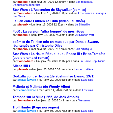
par
phoenlx
» mer. févr. 25, 2026 12:39 pm » dans
Les tokusatsu -
Discussions générales
Star Wars : L'Ascension de Skywalker (comics)
par
Somewhere
» lun. févr. 16, 2026 6:30 pm » dans
Les comics et mangas
Star Wars
Le lien entre Luthien et Edith (vidéo Fausthéa)
par
phoenlx
» lun. févr. 16, 2026 12:32 pm » dans
Le Silmarillion
FotR : La version "ultra longue" de mes rêves
par
phoenlx
» sam. févr. 14, 2026 7:03 pm » dans
Au Dragon Vert
poèmes de Tolkien mis en musique par Donald Swann,
réarrangés par Christophe Dilys
par
phoenlx
» mer. févr. 04, 2026 6:17 pm » dans
Coin artistique
Star Wars : La Haute République - Phase III : Brise-Tempête
(audio-drama et roman)
par
Somewhere
» lun. janv. 26, 2026 11:02 pm » dans
La Haute République
Silent Hill f
par
phoenlx
» dim. janv. 25, 2026 3:33 pm » dans
Les jeux vidéos
Godzilla contre Hedora (de Yoshimitsu Banno, 1971)
par
Scarabéaware
» jeu. janv. 22, 2026 6:34 pm » dans
Kaijū Eiga
Melinda et Melinda (de Woody Allen)
par
Scarabéaware
» mer. janv. 14, 2026 6:28 pm » dans
Les films
Tornade sur la Ville (1955, de Jack Arnold)
par
Somewhere
» lun. janv. 12, 2026 8:49 pm » dans
Westerns
Troll Hunter (Kaiju norvégien)
par
Scarabéaware
» jeu. janv. 08, 2026 7:32 pm » dans
Kaijū Eiga