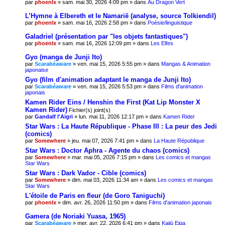
par
phoenlx
» sam. mai 30, 2026 4:09 pm » dans
Au Dragon Vert
L’Hymne à Elbereth et le Namarië (analyse, source Tolkiendil)
par
phoenlx
» sam. mai 16, 2026 2:58 pm » dans
Poésie/linguistique
Galadriel (présentation par "les objets fantastiques")
par
phoenlx
» sam. mai 16, 2026 12:09 pm » dans
Les Elfes
Gyo (manga de Junji Ito)
par
Scarabéaware
» ven. mai 15, 2026 5:55 pm » dans
Mangas & Animation
japonaise
Gyo (film d'animation adaptant le manga de Junji Ito)
par
Scarabéaware
» ven. mai 15, 2026 5:53 pm » dans
Films d'animation
japonais
Kamen Rider Eins / Henshin the First (Kat Lip Monster X
Kamen Rider)
Fichier(s) joint(s)
par
Gandalf l'Aigri
» lun. mai 11, 2026 12:17 pm » dans
Kamen Rider
Star Wars : La Haute République - Phase III : La peur des Jedi
(comics)
par
Somewhere
» jeu. mai 07, 2026 7:41 pm » dans
La Haute République
Star Wars : Doctor Aphra - Agente du chaos (comics)
par
Somewhere
» mar. mai 05, 2026 7:15 pm » dans
Les comics et mangas
Star Wars
Star Wars : Dark Vador - Cible (comics)
par
Somewhere
» dim. mai 03, 2026 11:34 am » dans
Les comics et mangas
Star Wars
L'étoile de Paris en fleur (de Goro Taniguchi)
par
phoenlx
» dim. avr. 26, 2026 11:50 pm » dans
Films d'animation japonais
Gamera (de Noriaki Yuasa, 1965)
par
Scarabéaware
» mer. avr. 22, 2026 6:41 pm » dans
Kaijū Eiga