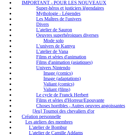
IMPORTANT - POUR LES NOUVEAUX
Super-héros et justiciers légendaires
Mythologie - Légendes
Les Maîtres de l'univers
Divers
L'atelier de Sauron
Oeuvres superhéroiques diverses
Mode solo
L'univers de Kamyu
L'atelier de Vana
Films et séries d'animation
Films d'animation (asiatiques)
Univers Nintendo
Image (comics)
Image (adaptations)
Valiant (comics)
Valiant (films)
Le cycle de Franck Herbert
Films et séries d'Horreur/Epouvante
Choses horribles - Autres oeuvres angoissantes
[Jeu] Tournoi des chevaliers d'or
Création personnelle
Les ateliers des membres
L'atelier de Bombur
L'atelier de Camille Addams