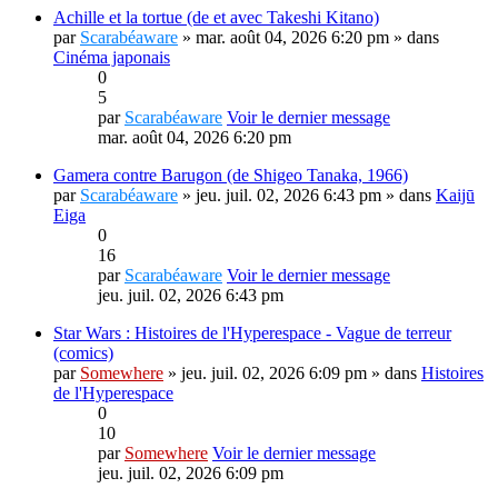
Achille et la tortue (de et avec Takeshi Kitano)
par
Scarabéaware
» mar. août 04, 2026 6:20 pm » dans
Cinéma japonais
0
5
par
Scarabéaware
Voir le dernier message
mar. août 04, 2026 6:20 pm
Gamera contre Barugon (de Shigeo Tanaka, 1966)
par
Scarabéaware
» jeu. juil. 02, 2026 6:43 pm » dans
Kaijū
Eiga
0
16
par
Scarabéaware
Voir le dernier message
jeu. juil. 02, 2026 6:43 pm
Star Wars : Histoires de l'Hyperespace - Vague de terreur
(comics)
par
Somewhere
» jeu. juil. 02, 2026 6:09 pm » dans
Histoires
de l'Hyperespace
0
10
par
Somewhere
Voir le dernier message
jeu. juil. 02, 2026 6:09 pm