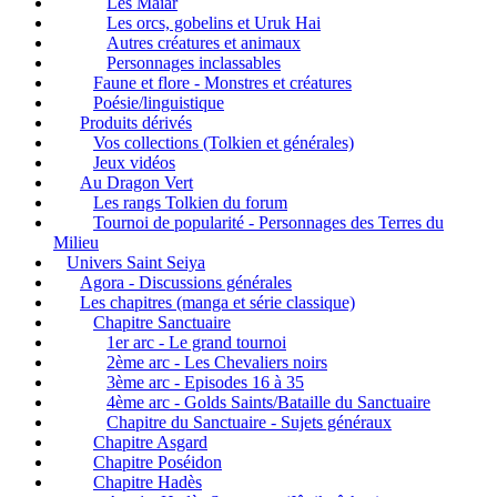
Les Maiar
Les orcs, gobelins et Uruk Hai
Autres créatures et animaux
Personnages inclassables
Faune et flore - Monstres et créatures
Poésie/linguistique
Produits dérivés
Vos collections (Tolkien et générales)
Jeux vidéos
Au Dragon Vert
Les rangs Tolkien du forum
Tournoi de popularité - Personnages des Terres du
Milieu
Univers Saint Seiya
Agora - Discussions générales
Les chapitres (manga et série classique)
Chapitre Sanctuaire
1er arc - Le grand tournoi
2ème arc - Les Chevaliers noirs
3ème arc - Episodes 16 à 35
4ème arc - Golds Saints/Bataille du Sanctuaire
Chapitre du Sanctuaire - Sujets généraux
Chapitre Asgard
Chapitre Poséidon
Chapitre Hadès