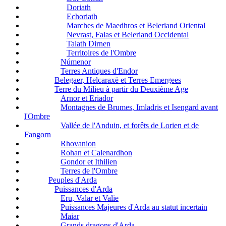
Doriath
Echoriath
Marches de Maedhros et Beleriand Oriental
Nevrast, Falas et Beleriand Occidental
Talath Dirnen
Territoires de l'Ombre
Númenor
Terres Antiques d'Endor
Belegaer, Helcaraxë et Terres Emergees
Terre du Milieu à partir du Deuxième Age
Arnor et Eriador
Montagnes de Brumes, Imladris et Isengard avant
l'Ombre
Vallée de l'Anduin, et forêts de Lorien et de
Fangorn
Rhovanion
Rohan et Calenardhon
Gondor et Ithilien
Terres de l'Ombre
Peuples d'Arda
Puissances d'Arda
Eru, Valar et Valie
Puissances Majeures d'Arda au statut incertain
Maiar
Grands dragons d'Arda