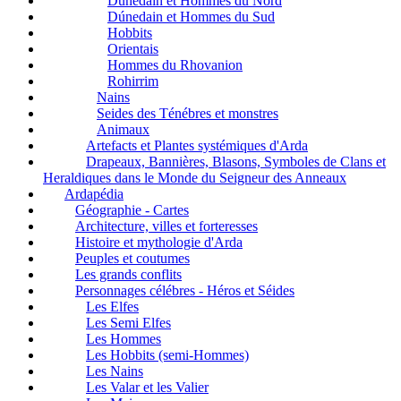
Dúnedain et Hommes du Nord
Dúnedain et Hommes du Sud
Hobbits
Orientais
Hommes du Rhovanion
Rohirrim
Nains
Seides des Ténébres et monstres
Animaux
Artefacts et Plantes systémiques d'Arda
Drapeaux, Bannières, Blasons, Symboles de Clans et
Heraldiques dans le Monde du Seigneur des Anneaux
Ardapédia
Géographie - Cartes
Architecture, villes et forteresses
Histoire et mythologie d'Arda
Peuples et coutumes
Les grands conflits
Personnages célébres - Héros et Séides
Les Elfes
Les Semi Elfes
Les Hommes
Les Hobbits (semi-Hommes)
Les Nains
Les Valar et les Valier