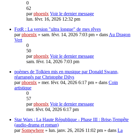
0
62
par
phoenlx
Voir le dernier message
lun. févr. 16, 2026 12:32 pm
FotR : La version "ultra longue" de mes rêves
par
phoenlx
» sam. févr. 14, 2026 7:03 pm » dans
Au Dragon
Vert
0
50
par
phoenlx
Voir le dernier message
sam. févr. 14, 2026 7:03 pm
poèmes de Tolkien mis en musique par Donald Swann,
réarrangés par Christophe Dilys
par
phoenlx
» mer. févr. 04, 2026 6:17 pm » dans
Coin
artistique
0
57
par
phoenlx
Voir le dernier message
mer. févr. 04, 2026 6:17 pm
Star Wars : La Haute République - Phase III : Brise-Tempête
(audio-drama et roman)
par
Somewhere
» lun. janv. 26, 2026 11:02 pm » dans
La