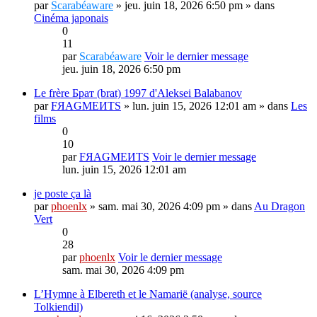
par
Scarabéaware
» jeu. juin 18, 2026 6:50 pm » dans
Cinéma japonais
0
11
par
Scarabéaware
Voir le dernier message
jeu. juin 18, 2026 6:50 pm
Le frère Брат (brat) 1997 d'Aleksei Balabanov
par
FЯAGMEИTS
» lun. juin 15, 2026 12:01 am » dans
Les
films
0
10
par
FЯAGMEИTS
Voir le dernier message
lun. juin 15, 2026 12:01 am
je poste ça là
par
phoenlx
» sam. mai 30, 2026 4:09 pm » dans
Au Dragon
Vert
0
28
par
phoenlx
Voir le dernier message
sam. mai 30, 2026 4:09 pm
L’Hymne à Elbereth et le Namarië (analyse, source
Tolkiendil)