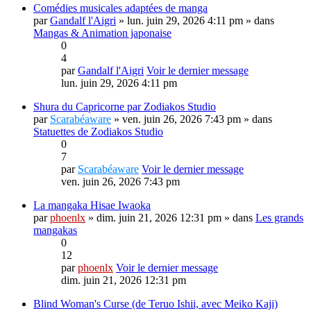
Comédies musicales adaptées de manga
par
Gandalf l'Aigri
» lun. juin 29, 2026 4:11 pm » dans
Mangas & Animation japonaise
0
4
par
Gandalf l'Aigri
Voir le dernier message
lun. juin 29, 2026 4:11 pm
Shura du Capricorne par Zodiakos Studio
par
Scarabéaware
» ven. juin 26, 2026 7:43 pm » dans
Statuettes de Zodiakos Studio
0
7
par
Scarabéaware
Voir le dernier message
ven. juin 26, 2026 7:43 pm
La mangaka Hisae Iwaoka
par
phoenlx
» dim. juin 21, 2026 12:31 pm » dans
Les grands
mangakas
0
12
par
phoenlx
Voir le dernier message
dim. juin 21, 2026 12:31 pm
Blind Woman's Curse (de Teruo Ishii, avec Meiko Kaji)