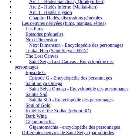
Arc 1 - Hadès Sanctuary (Jûnikyû-hen)
Arc 2 - Hadès Inferno (Meikai-hen)
Arc 3 - Hadès Elysion
Chapitre Hadès, discussions générales
Les oeuvres dérivées (films, mangas, séries)
Les films
Episodes préquelles
Next Dimension
Next Dimension - Encyclopédie des personnages
Tenkai Hen (Saint Seiya THEN)
The Lost Canvas
Saint Seiya Lost Canvas - Encyclopédie des
personnages
Episode G
Episode G - Encyclopédie des personnages
Saint Seiya Omega
Saint Seiya Omega - Encyclopédie des personnages
Saintia Shô
Saintia Shô - Encyclopédie des personnages
Soul of Gold
Knights of the Zodiac (reboot 3D)
Dark Wing
Gigantomachia
Gigantomachia - encyclopédie des personnages
Différentes oeuvres de Saint Seiya (par périodes