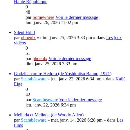
Haute République
0
48
par
Somewhere
Voir le dernier message
lun. janv. 26, 2026 11:02 pm
Silent Hill f
par
phoenlx
» dim. janv. 25, 2026 3:33 pm » dans
Les jeux
vidéos
0
51
par
phoenlx
Voir le dernier message
dim. janv. 25, 2026 3:33 pm
Godzilla contre Hedora (de Yoshimitsu Banno, 1971)
par
Scarabéaware
» jeu. janv. 22, 2026 6:34 pm » dans
Kaijū
Eiga
0
42
par
Scarabéaware
Voir le dernier message
jeu. janv. 22, 2026 6:34 pm
Melinda et Melinda (de Woody Allen)
par
Scarabéaware
» mer. janv. 14, 2026 6:28 pm » dans
Les
films