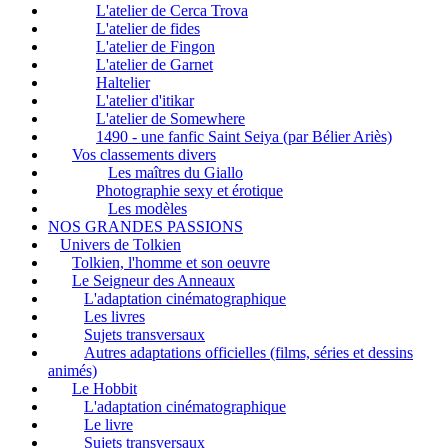
L'atelier de Cerca Trova
L'atelier de fides
L'atelier de Fingon
L'atelier de Garnet
Haltelier
L'atelier d'itikar
L'atelier de Somewhere
1490 - une fanfic Saint Seiya (par Bélier Ariès)
Vos classements divers
Les maîtres du Giallo
Photographie sexy et érotique
Les modèles
NOS GRANDES PASSIONS
Univers de Tolkien
Tolkien, l'homme et son oeuvre
Le Seigneur des Anneaux
L'adaptation cinématographique
Les livres
Sujets transversaux
Autres adaptations officielles (films, séries et dessins
animés)
Le Hobbit
L'adaptation cinématographique
Le livre
Sujets transversaux