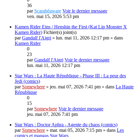
36
par
Scarabéaware
Voir le dernier message
ven. mai 15, 2026 5:53 pm
Kamen Rider Eins / Henshin the First (Kat Lip Monster X
Kamen Rider)
Fichier(s) joint(s)
par
Gandalf l'Aigri
» lun. mai 11, 2026 12:17 pm » dans
Kamen Rider
0
23
par
Gandalf l'Aigri
Voir le dernier message
lun. mai 11, 2026 12:17 pm
Star Wars : La Haute République - Phase III : La peur des
Jedi (comics)
par
Somewhere
» jeu. mai 07, 2026 7:41 pm » dans
La Haute
République
0
15
par
Somewhere
Voir le dernier message
jeu. mai 07, 2026 7:41 pm
Star Wars : Doctor Aphra - Agente du chaos (comics)
par
Somewhere
» mar. mai 05, 2026 7:15 pm » dans
Les
comics et mangas Star Wars