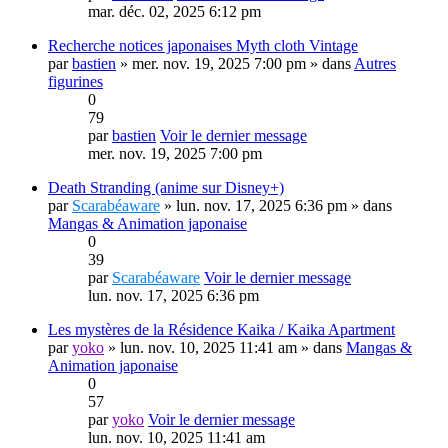
mar. déc. 02, 2025 6:12 pm
Recherche notices japonaises Myth cloth Vintage
par
bastien
» mer. nov. 19, 2025 7:00 pm » dans
Autres
figurines
0
79
par
bastien
Voir le dernier message
mer. nov. 19, 2025 7:00 pm
Death Stranding (anime sur Disney+)
par
Scarabéaware
» lun. nov. 17, 2025 6:36 pm » dans
Mangas & Animation japonaise
0
39
par
Scarabéaware
Voir le dernier message
lun. nov. 17, 2025 6:36 pm
Les mystères de la Résidence Kaika / Kaika Apartment
par
yoko
» lun. nov. 10, 2025 11:41 am » dans
Mangas &
Animation japonaise
0
57
par
yoko
Voir le dernier message
lun. nov. 10, 2025 11:41 am