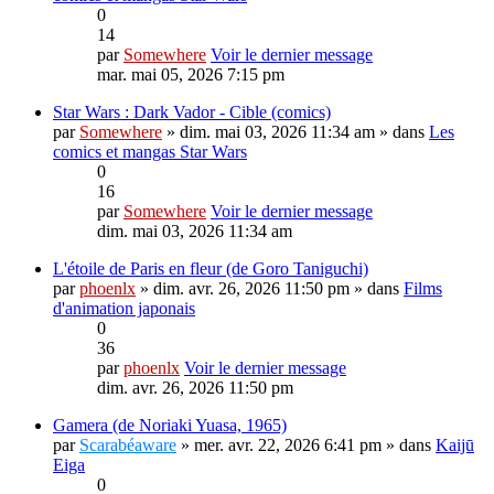
0
14
par
Somewhere
Voir le dernier message
mar. mai 05, 2026 7:15 pm
Star Wars : Dark Vador - Cible (comics)
par
Somewhere
» dim. mai 03, 2026 11:34 am » dans
Les
comics et mangas Star Wars
0
16
par
Somewhere
Voir le dernier message
dim. mai 03, 2026 11:34 am
L'étoile de Paris en fleur (de Goro Taniguchi)
par
phoenlx
» dim. avr. 26, 2026 11:50 pm » dans
Films
d'animation japonais
0
36
par
phoenlx
Voir le dernier message
dim. avr. 26, 2026 11:50 pm
Gamera (de Noriaki Yuasa, 1965)
par
Scarabéaware
» mer. avr. 22, 2026 6:41 pm » dans
Kaijū
Eiga
0