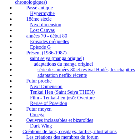
chronologiques)
Passé antique
Hypermythe
18ème siècle
Next dimension
Lost Canvas
années 70 - début 80
Episodes préquelles
Episode G
Présent (1986-1987)
saint seiya (manga originel)
adaptations du manga originel
série des années 80 et revival Hadès, les chapitres
adaptation netflix récente
Futur proche
Next Dimension
Tenkai Hen (Saint Seiya THEN)
Film - Tenkai-hen josō: Overture
Rerise of Poseidon
Futur moyen
Omega
Oeuvres inclassables et bizaroïdes
Dark Wing
Créations de fans, cosplays, fanfics, illustrations
Les créations des membres du forum