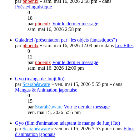
par
phoenlx
» sam. mai 16, 2026 2:58 pm » dans
Poésie/linguistique
0
18
par
phoenlx
Voir le dernier message
sam. mai 16, 2026 2:58 pm
Galadriel (présentation par "les objets fantastiques")
par
phoenlx
» sam. mai 16, 2026 12:09 pm » dans
Les Elfes
0
12
par
phoenlx
Voir le dernier message
sam. mai 16, 2026 12:09 pm
Gyo (manga de Junji Ito)
par
Scarabéaware
» ven. mai 15, 2026 5:55 pm » dans
Mangas & Animation japonaise
0
15
par
Scarabéaware
Voir le dernier message
ven. mai 15, 2026 5:55 pm
Gyo (film d'animation adaptant le manga de Junji Ito)
par
Scarabéaware
» ven. mai 15, 2026 5:53 pm » dans
Films
d'animation japonais
0