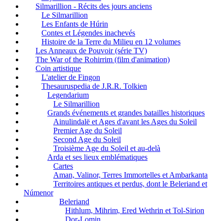
Silmarillion - Récits des jours anciens
Le Silmarillion
Les Enfants de Húrin
Contes et Légendes inachevés
Histoire de la Terre du Milieu en 12 volumes
Les Anneaux de Pouvoir (série TV)
The War of the Rohirrim (film d'animation)
Coin artistique
L'atelier de Fingon
Thesauruspedia de J.R.R. Tolkien
Legendarium
Le Silmarillion
Grands événements et grandes batailles historiques
Ainulindalë et Ages d'avant les Ages du Soleil
Premier Age du Soleil
Second Age du Soleil
Troisième Age du Soleil et au-delà
Arda et ses lieux emblématiques
Cartes
Aman, Valinor, Terres Immortelles et Ambarkanta
Territoires antiques et perdus, dont le Beleriand et
Númenor
Beleriand
Hithlum, Mihrim, Ered Wethrin et Tol-Sirion
Dor-Lomin