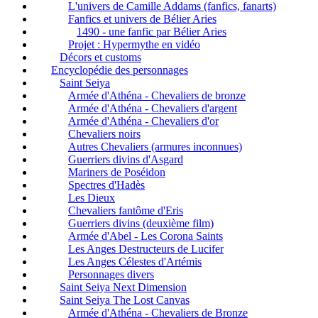
L'univers de Camille Addams (fanfics, fanarts)
Fanfics et univers de Bélier Aries
1490 - une fanfic par Bélier Aries
Projet : Hypermythe en vidéo
Décors et customs
Encyclopédie des personnages
Saint Seiya
Armée d'Athéna - Chevaliers de bronze
Armée d'Athéna - Chevaliers d'argent
Armée d'Athéna - Chevaliers d'or
Chevaliers noirs
Autres Chevaliers (armures inconnues)
Guerriers divins d'Asgard
Mariners de Poséidon
Spectres d'Hadès
Les Dieux
Chevaliers fantôme d'Eris
Guerriers divins (deuxième film)
Armée d'Abel - Les Corona Saints
Les Anges Destructeurs de Lucifer
Les Anges Célestes d'Artémis
Personnages divers
Saint Seiya Next Dimension
Saint Seiya The Lost Canvas
Armée d'Athéna - Chevaliers de Bronze