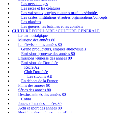
Les personnages
Les races et les créatures
Les vaisseaux, engins et autres machines/droïdes
Les castes, institutions et autres organisations/concepts
Les planètes
Les guerres, les batailles et les combats
CULTURE POPULAIRE / CULTURE GENERALE
Le bar nostalgique
Musique des années 80
La télévision des années 80
Grand producteurs, empires audiovisuels
Emissions jeunesse des années 80
Emissions jeunesse des années 80
Emissions de Dorothée
Récré A2
Club Dorothée
Les sitcoms AB
En dehors de la France
Films des années 80
Séries des années 80
Dessins animés des années 80
Cobra
Jouets / Jeux des années 80
Actu et sport des années 80
Nostalgie des eighties aujourd'hui