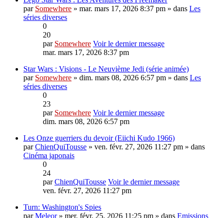
par
Somewhere
» mar. mars 17, 2026 8:37 pm » dans
Les
séries diverses
0
20
par
Somewhere
Voir le dernier message
mar. mars 17, 2026 8:37 pm
Star Wars : Visions - Le Neuvième Jedi (série animée)
par
Somewhere
» dim. mars 08, 2026 6:57 pm » dans
Les
séries diverses
0
23
par
Somewhere
Voir le dernier message
dim. mars 08, 2026 6:57 pm
Les Onze guerriers du devoir (Eiichi Kudo 1966)
par
ChienQuiTousse
» ven. févr. 27, 2026 11:27 pm » dans
Cinéma japonais
0
24
par
ChienQuiTousse
Voir le dernier message
ven. févr. 27, 2026 11:27 pm
Turn: Washington's Spies
par
Meleor
» mer. févr. 25, 2026 11:25 pm » dans
Emissions