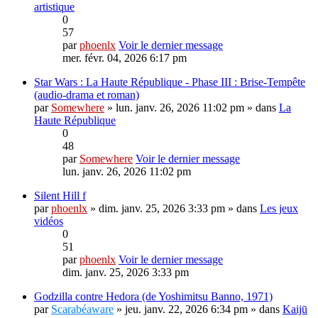
artistique
0
57
par
phoenlx
Voir le dernier message
mer. févr. 04, 2026 6:17 pm
Star Wars : La Haute République - Phase III : Brise-Tempête
(audio-drama et roman)
par
Somewhere
» lun. janv. 26, 2026 11:02 pm » dans
La
Haute République
0
48
par
Somewhere
Voir le dernier message
lun. janv. 26, 2026 11:02 pm
Silent Hill f
par
phoenlx
» dim. janv. 25, 2026 3:33 pm » dans
Les jeux
vidéos
0
51
par
phoenlx
Voir le dernier message
dim. janv. 25, 2026 3:33 pm
Godzilla contre Hedora (de Yoshimitsu Banno, 1971)
par
Scarabéaware
» jeu. janv. 22, 2026 6:34 pm » dans
Kaijū