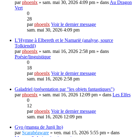
par
phoenlx
» sam. mai 30, 2026 4:09 pm » dans
Au Dragon
Vert
0
28
par
phoenlx
Voir le dernier message
sam. mai 30, 2026 4:09 pm
L’Hymne à Elbereth et le Namarië (analyse, source
Tolkiendil)
par
phoenlx
» sam. mai 16, 2026 2:58 pm » dans
Poésie/linguistique
0
18
par
phoenlx
Voir le dernier message
sam. mai 16, 2026 2:58 pm
Galadriel (présentation par "les objets fantastiques")
par
phoenlx
» sam. mai 16, 2026 12:09 pm » dans
Les Elfes
0
12
par
phoenlx
Voir le dernier message
sam. mai 16, 2026 12:09 pm
Gyo (manga de Junji Ito)
par
Scarabéaware
» ven. mai 15, 2026 5:55 pm » dans