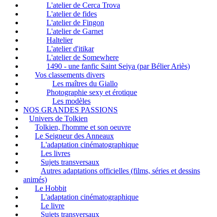
L'atelier de Cerca Trova
L'atelier de fides
L'atelier de Fingon
L'atelier de Garnet
Haltelier
L'atelier d'itikar
L'atelier de Somewhere
1490 - une fanfic Saint Seiya (par Bélier Ariès)
Vos classements divers
Les maîtres du Giallo
Photographie sexy et érotique
Les modèles
NOS GRANDES PASSIONS
Univers de Tolkien
Tolkien, l'homme et son oeuvre
Le Seigneur des Anneaux
L'adaptation cinématographique
Les livres
Sujets transversaux
Autres adaptations officielles (films, séries et dessins
animés)
Le Hobbit
L'adaptation cinématographique
Le livre
Sujets transversaux