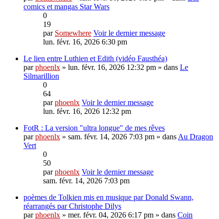
comics et mangas Star Wars
0
19
par
Somewhere
Voir le dernier message
lun. févr. 16, 2026 6:30 pm
Le lien entre Luthien et Edith (vidéo Fausthéa)
par
phoenlx
» lun. févr. 16, 2026 12:32 pm » dans
Le
Silmarillion
0
64
par
phoenlx
Voir le dernier message
lun. févr. 16, 2026 12:32 pm
FotR : La version "ultra longue" de mes rêves
par
phoenlx
» sam. févr. 14, 2026 7:03 pm » dans
Au Dragon
Vert
0
50
par
phoenlx
Voir le dernier message
sam. févr. 14, 2026 7:03 pm
poèmes de Tolkien mis en musique par Donald Swann,
réarrangés par Christophe Dilys
par
phoenlx
» mer. févr. 04, 2026 6:17 pm » dans
Coin