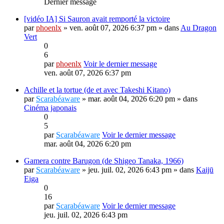
Dernier message
[vidéo IA] Si Sauron avait remporté la victoire
par
phoenlx
» ven. août 07, 2026 6:37 pm » dans
Au Dragon
Vert
0
6
par
phoenlx
Voir le dernier message
ven. août 07, 2026 6:37 pm
Achille et la tortue (de et avec Takeshi Kitano)
par
Scarabéaware
» mar. août 04, 2026 6:20 pm » dans
Cinéma japonais
0
5
par
Scarabéaware
Voir le dernier message
mar. août 04, 2026 6:20 pm
Gamera contre Barugon (de Shigeo Tanaka, 1966)
par
Scarabéaware
» jeu. juil. 02, 2026 6:43 pm » dans
Kaijū
Eiga
0
16
par
Scarabéaware
Voir le dernier message
jeu. juil. 02, 2026 6:43 pm