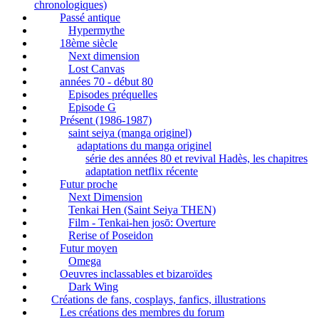
chronologiques)
Passé antique
Hypermythe
18ème siècle
Next dimension
Lost Canvas
années 70 - début 80
Episodes préquelles
Episode G
Présent (1986-1987)
saint seiya (manga originel)
adaptations du manga originel
série des années 80 et revival Hadès, les chapitres
adaptation netflix récente
Futur proche
Next Dimension
Tenkai Hen (Saint Seiya THEN)
Film - Tenkai-hen josō: Overture
Rerise of Poseidon
Futur moyen
Omega
Oeuvres inclassables et bizaroïdes
Dark Wing
Créations de fans, cosplays, fanfics, illustrations
Les créations des membres du forum