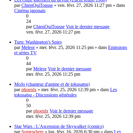
par
ChienQuiTousse
» ven. févr. 27, 2026 11:27 pm » dans
Cinéma japonais
0
24
par
ChienQuiTousse
Voir le dernier message
ven. févr. 27, 2026 11:27 pm
Turn: Washington's Spies
par
Meleor
» mer. févr. 25, 2026 11:25 pm » dans
Emissions
et séries TV
0
44
par
Meleor
Voir le dernier message
mer. févr. 25, 2026 11:25 pm
MoJo (chanteur d'anime et de tokusatsu)
par
phoenlx
» mer. févr. 25, 2026 12:39 pm » dans
Les
tokusatsu - Discussions générales
0
50
par
phoenlx
Voir le dernier message
mer. févr. 25, 2026 12:39 pm
Star Wars : L'Ascension de Skywalker (comics)
par
Somewhere
» lun. févr. 16, 2026 6:30 pm » dans
Les