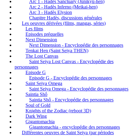
Arc 1 - Hadès Sanctuary (Jûnikyû-hen)
Arc 2 - Hadès Inferno (Meikai-hen)
Arc 3 - Hadès Elysion
Chapitre Hadès, discussions générales
Les oeuvres dérivées (films, mangas, séries)
Les films
Episodes préquelles
Next Dimension
Next Dimension - Encyclopédie des personnages
Tenkai Hen (Saint Seiya THEN)
The Lost Canvas
Saint Seiya Lost Canvas - Encyclopédie des
personnages
Episode G
Episode G - Encyclopédie des personnages
Saint Seiya Omega
Saint Seiya Omega - Encyclopédie des personnages
Saintia Shô
Saintia Shô - Encyclopédie des personnages
Soul of Gold
Knights of the Zodiac (reboot 3D)
Dark Wing
Gigantomachia
Gigantomachia - encyclopédie des personnages
Différentes oeuvres de Saint Seiya (par périodes