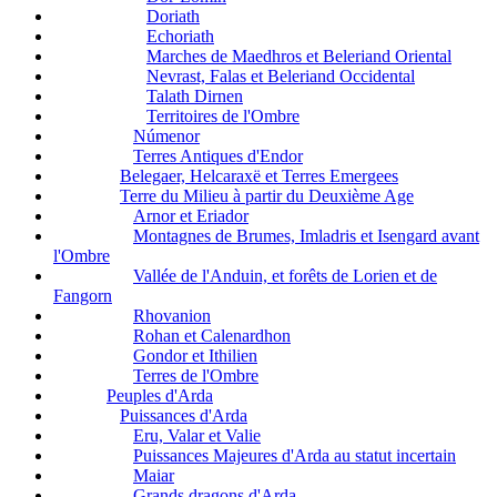
Doriath
Echoriath
Marches de Maedhros et Beleriand Oriental
Nevrast, Falas et Beleriand Occidental
Talath Dirnen
Territoires de l'Ombre
Númenor
Terres Antiques d'Endor
Belegaer, Helcaraxë et Terres Emergees
Terre du Milieu à partir du Deuxième Age
Arnor et Eriador
Montagnes de Brumes, Imladris et Isengard avant
l'Ombre
Vallée de l'Anduin, et forêts de Lorien et de
Fangorn
Rhovanion
Rohan et Calenardhon
Gondor et Ithilien
Terres de l'Ombre
Peuples d'Arda
Puissances d'Arda
Eru, Valar et Valie
Puissances Majeures d'Arda au statut incertain
Maiar
Grands dragons d'Arda