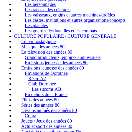
Les personnages
Les races et les créatures
Les vaisseaux, engins et autres machines/droïdes
Les castes, institutions et autres organisations/concepts
Les planètes
Les guerres, les batailles et les combats
CULTURE POPULAIRE / CULTURE GENERALE
Le bar nostalgique
Musique des années 80
La télévision des années 80
Grand producteurs, empires audiovisuels
Emissions jeunesse des années 80
Emissions jeunesse des années 80
Emissions de Dorothée
Récré A2
Club Dorothée
Les sitcoms AB
En dehors de la France
Films des années 80
Séries des années 80
Dessins animés des années 80
Cobra
Jouets / Jeux des années 80
Actu et sport des années 80
Nostalgie des eighties aujourd'hui