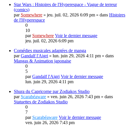
Star Wars : Histoires de l'Hyperespace - Vague de terreur
(comics)
par
Somewhere
» jeu. juil. 02, 2026 6:09 pm » dans
Histoires
de l'Hyperespace
0
10
par
Somewhere
Voir le dernier message
jeu. juil. 02, 2026 6:09 pm
Comédies musicales adaptées de manga
par
Gandalf l'Aigri
» lun. juin 29, 2026 4:11 pm » dans
Mangas & Animation japonaise
0
5
par
Gandalf l'Aigri
Voir le dernier message
lun. juin 29, 2026 4:11 pm
Shura du Capricorne par Zodiakos Studio
par
Scarabéaware
» ven. juin 26, 2026 7:43 pm » dans
Statuettes de Zodiakos Studio
0
7
par
Scarabéaware
Voir le dernier message
ven. juin 26, 2026 7:43 pm