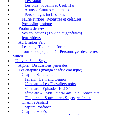
Les Maiar
Les orcs, gobelins et Uruk Hai
Autres créatures et animaux
Personnages inclassables
Faune et flore - Monstres et créatures
Poésie/linguistique
Produits dérivés
Vos collections (Tolkien et générales)
Jeux vidéos
Au Dragon Vert
Les rangs Tolkien du forum
Tournoi de popularité - Personnages des Terres du
Milieu
Univers Saint Seiya
Agora - Discussions générales
Les chapitres (manga et série classique)
Chapitre Sanctuaire
1er arc - Le grand tournoi
2ème arc - Les Chevaliers noirs
3ème arc - Episodes 16 à 35
4ème arc - Golds Saints/Bataille du Sanctuaire
Chapitre du Sanctuaire - Sujets généraux
Chapitre Asgard
Chapitre Poséidon
Chapitre Hadès