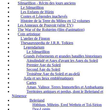
Silmarillion - Récits des jours anciens
Le Silmarillion
Les Enfants de Húrin
Contes et Légendes inachevés
Histoire de la Terre du Milieu en 12 volumes
Les Anneaux de Pouvoir (série TV)
The War of the Rohirrim (film d'animation)
Coin artistique
L'atelier de Fingon
Thesauruspedia de J.R.R. Tolkien
Legendarium
Le Silmarillion
Grands événements et grandes batailles historiques
Ainulindalë et Ages d'avant les Ages du Soleil
Premier Age du Soleil
Second Age du Soleil
Troisième Age du Soleil et au-delà
Arda et ses lieux emblématiques
Cartes
Aman, Valinor, Terres Immortelles et Ambarkanta
Territoires antiques et perdus, dont le Beleriand et
Númenor
Beleriand
Hithlum, Mihrim, Ered Wethrin et Tol-Sirion
Dor-Lomin