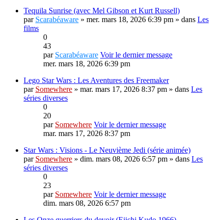
Tequila Sunrise (avec Mel Gibson et Kurt Russell)
par
Scarabéaware
» mer. mars 18, 2026 6:39 pm » dans
Les
films
0
43
par
Scarabéaware
Voir le dernier message
mer. mars 18, 2026 6:39 pm
Lego Star Wars : Les Aventures des Freemaker
par
Somewhere
» mar. mars 17, 2026 8:37 pm » dans
Les
séries diverses
0
20
par
Somewhere
Voir le dernier message
mar. mars 17, 2026 8:37 pm
Star Wars : Visions - Le Neuvième Jedi (série animée)
par
Somewhere
» dim. mars 08, 2026 6:57 pm » dans
Les
séries diverses
0
23
par
Somewhere
Voir le dernier message
dim. mars 08, 2026 6:57 pm
Les Onze guerriers du devoir (Eiichi Kudo 1966)