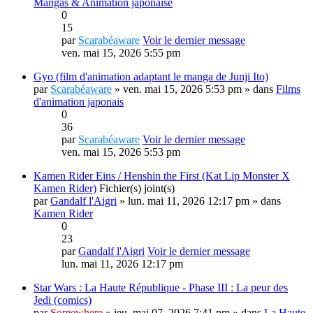
Mangas & Animation japonaise
0
15
par
Scarabéaware
Voir le dernier message
ven. mai 15, 2026 5:55 pm
Gyo (film d'animation adaptant le manga de Junji Ito)
par
Scarabéaware
» ven. mai 15, 2026 5:53 pm » dans
Films
d'animation japonais
0
36
par
Scarabéaware
Voir le dernier message
ven. mai 15, 2026 5:53 pm
Kamen Rider Eins / Henshin the First (Kat Lip Monster X
Kamen Rider)
Fichier(s) joint(s)
par
Gandalf l'Aigri
» lun. mai 11, 2026 12:17 pm » dans
Kamen Rider
0
23
par
Gandalf l'Aigri
Voir le dernier message
lun. mai 11, 2026 12:17 pm
Star Wars : La Haute République - Phase III : La peur des
Jedi (comics)
par
Somewhere
» jeu. mai 07, 2026 7:41 pm » dans
La Haute