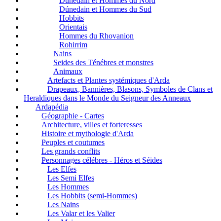
Dúnedain et Hommes du Nord
Dúnedain et Hommes du Sud
Hobbits
Orientais
Hommes du Rhovanion
Rohirrim
Nains
Seides des Ténébres et monstres
Animaux
Artefacts et Plantes systémiques d'Arda
Drapeaux, Bannières, Blasons, Symboles de Clans et
Heraldiques dans le Monde du Seigneur des Anneaux
Ardapédia
Géographie - Cartes
Architecture, villes et forteresses
Histoire et mythologie d'Arda
Peuples et coutumes
Les grands conflits
Personnages célébres - Héros et Séides
Les Elfes
Les Semi Elfes
Les Hommes
Les Hobbits (semi-Hommes)
Les Nains
Les Valar et les Valier