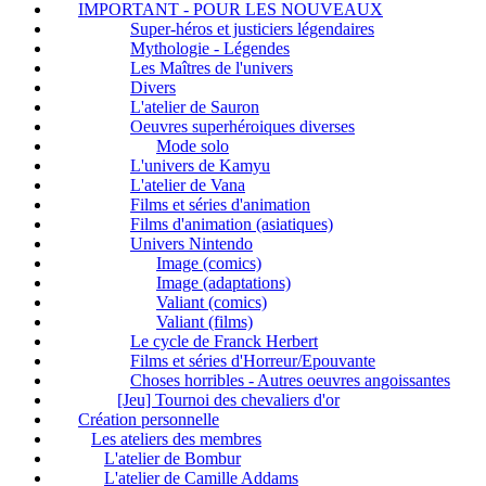
IMPORTANT - POUR LES NOUVEAUX
Super-héros et justiciers légendaires
Mythologie - Légendes
Les Maîtres de l'univers
Divers
L'atelier de Sauron
Oeuvres superhéroiques diverses
Mode solo
L'univers de Kamyu
L'atelier de Vana
Films et séries d'animation
Films d'animation (asiatiques)
Univers Nintendo
Image (comics)
Image (adaptations)
Valiant (comics)
Valiant (films)
Le cycle de Franck Herbert
Films et séries d'Horreur/Epouvante
Choses horribles - Autres oeuvres angoissantes
[Jeu] Tournoi des chevaliers d'or
Création personnelle
Les ateliers des membres
L'atelier de Bombur
L'atelier de Camille Addams