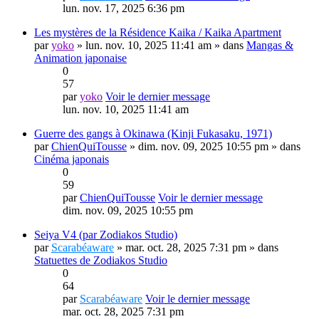
lun. nov. 17, 2025 6:36 pm
Les mystères de la Résidence Kaika / Kaika Apartment
par
yoko
» lun. nov. 10, 2025 11:41 am » dans
Mangas &
Animation japonaise
0
57
par
yoko
Voir le dernier message
lun. nov. 10, 2025 11:41 am
Guerre des gangs à Okinawa (Kinji Fukasaku, 1971)
par
ChienQuiTousse
» dim. nov. 09, 2025 10:55 pm » dans
Cinéma japonais
0
59
par
ChienQuiTousse
Voir le dernier message
dim. nov. 09, 2025 10:55 pm
Seiya V4 (par Zodiakos Studio)
par
Scarabéaware
» mar. oct. 28, 2025 7:31 pm » dans
Statuettes de Zodiakos Studio
0
64
par
Scarabéaware
Voir le dernier message
mar. oct. 28, 2025 7:31 pm