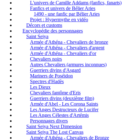
L'univers de Camille Addams (fanfics, fanarts)
Fanfics et univers de Bélier Aries
1490 - une fanfic par Bélier Aries
Projet : Hypermythe en vidéo
Décors et customs
Encyclopédie des personnages
Saint Seiya
Armée d'Athéna - Chevaliers de bronze
Armée d'Athéna - Chevaliers d'argent
Armée d'Athéna - Chevaliers d'or
Chevaliers noirs
Autres Chevaliers (armures inconnues)
Guerriers divins d'Asgard
Mariners de Poséidon
Spectres d'Hadès
Les Dieux
Chevaliers fantôme d'Eris
Guerriers divins (deuxième film)
Armée d'Abel - Les Corona Saints
Les Anges Destructeurs de Lucifer
Les Anges Célestes d'Artémis
Personnages divers
Saint Seiya Next Dimension
Saint Seiya The Lost Canvas
Armée d'Athéna - Chevaliers de Bronze