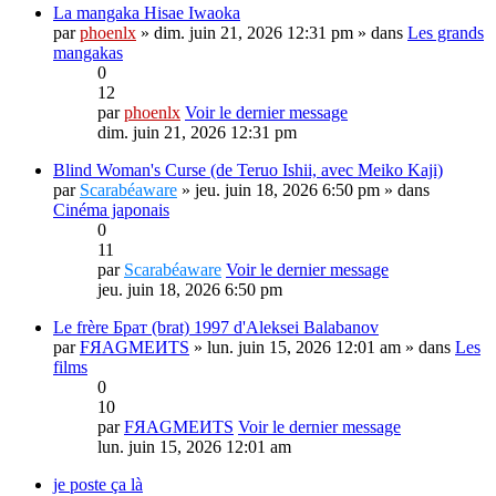
La mangaka Hisae Iwaoka
par
phoenlx
» dim. juin 21, 2026 12:31 pm » dans
Les grands
mangakas
0
12
par
phoenlx
Voir le dernier message
dim. juin 21, 2026 12:31 pm
Blind Woman's Curse (de Teruo Ishii, avec Meiko Kaji)
par
Scarabéaware
» jeu. juin 18, 2026 6:50 pm » dans
Cinéma japonais
0
11
par
Scarabéaware
Voir le dernier message
jeu. juin 18, 2026 6:50 pm
Le frère Брат (brat) 1997 d'Aleksei Balabanov
par
FЯAGMEИTS
» lun. juin 15, 2026 12:01 am » dans
Les
films
0
10
par
FЯAGMEИTS
Voir le dernier message
lun. juin 15, 2026 12:01 am
je poste ça là