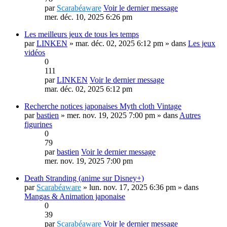
par
Scarabéaware
Voir le dernier message
mer. déc. 10, 2025 6:26 pm
Les meilleurs jeux de tous les temps
par
LINKEN
» mar. déc. 02, 2025 6:12 pm » dans
Les jeux
vidéos
0
111
par
LINKEN
Voir le dernier message
mar. déc. 02, 2025 6:12 pm
Recherche notices japonaises Myth cloth Vintage
par
bastien
» mer. nov. 19, 2025 7:00 pm » dans
Autres
figurines
0
79
par
bastien
Voir le dernier message
mer. nov. 19, 2025 7:00 pm
Death Stranding (anime sur Disney+)
par
Scarabéaware
» lun. nov. 17, 2025 6:36 pm » dans
Mangas & Animation japonaise
0
39
par
Scarabéaware
Voir le dernier message