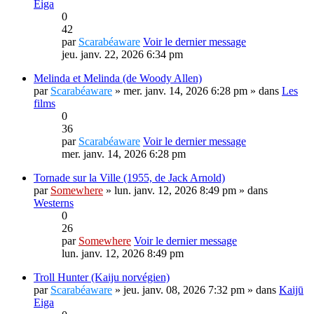
Eiga
0
42
par
Scarabéaware
Voir le dernier message
jeu. janv. 22, 2026 6:34 pm
Melinda et Melinda (de Woody Allen)
par
Scarabéaware
» mer. janv. 14, 2026 6:28 pm » dans
Les
films
0
36
par
Scarabéaware
Voir le dernier message
mer. janv. 14, 2026 6:28 pm
Tornade sur la Ville (1955, de Jack Arnold)
par
Somewhere
» lun. janv. 12, 2026 8:49 pm » dans
Westerns
0
26
par
Somewhere
Voir le dernier message
lun. janv. 12, 2026 8:49 pm
Troll Hunter (Kaiju norvégien)
par
Scarabéaware
» jeu. janv. 08, 2026 7:32 pm » dans
Kaijū
Eiga