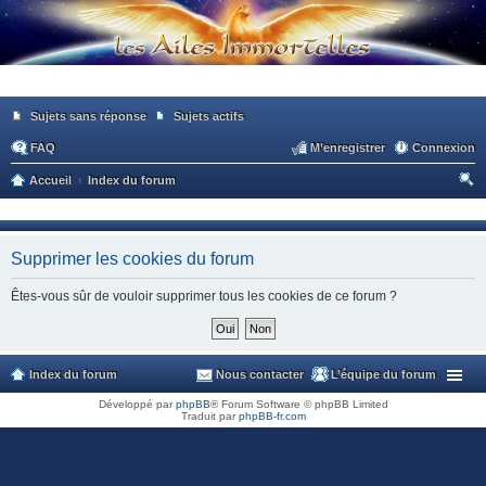
Sujets sans réponse
Sujets actifs
FAQ
M’enregistrer
Connexion
Accueil
Index du forum
ec
he
Supprimer les cookies du forum
rc
he
Êtes-vous sûr de vouloir supprimer tous les cookies de ce forum ?
r
Index du forum
Nous contacter
L’équipe du forum
Développé par
phpBB
® Forum Software © phpBB Limited
Traduit par
phpBB-fr.com