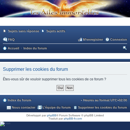
Sujets sans réponse
Sujets actifs
FAQ
M’enregistrer
Connexion
Accueil
Index du forum
ec
he
Supprimer les cookies du forum
rc
he
Êtes-vous sûr de vouloir supprimer tous les cookies de ce forum ?
r
Index du forum
Heures au format
UTC+02:00
Nous contacter
L’équipe du forum
Supprimer les cookies du forum
Développé par
phpBB
® Forum Software © phpBB Limited
Traduit par
phpBB-fr.com