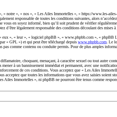
, « notre », « nos », « Les Ailes Immortelles », « https://www.les-aile
galement responsable de toutes les conditions suivantes, alors n’accéde
e vous en soyez informé, bien qu’il soit prudent de vérifier régulièreme
tez d’être légalement responsable des conditions découlant des mises à 
 « eux », « leur », « logiciel phpBB », « www.phpbb.com », « phpBB Lim
 par « GPL ») et qui peut être téléchargé depuis
www.phpbb.com
. Le l
ns pas comme contenu ou conduite permis. Pour de plus amples informat
diffamatoire, choquant, menaçant, à caractère sexuel ou tout autre conte
ous mener à un bannissement immédiat et permanent, avec une notification
renforcement de ces conditions. Vous acceptez que « Les Ailes Immortell
us acceptez que toutes les informations que vous avez saisies soient s
 Les Ailes Immortelles », ni phpBB ne pourront être tenus comme respons