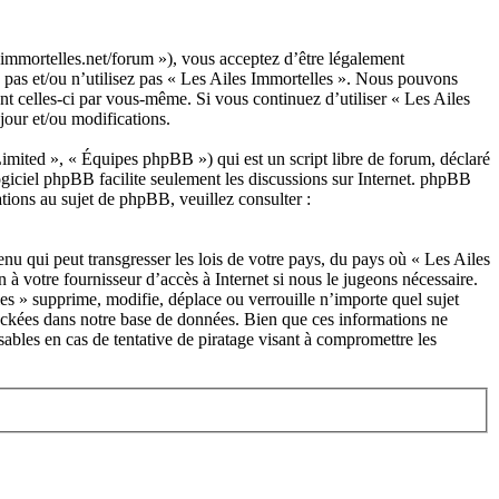
s-immortelles.net/forum »), vous acceptez d’être légalement
z pas et/ou n’utilisez pas « Les Ailes Immortelles ». Nous pouvons
nt celles-ci par vous-même. Si vous continuez d’utiliser « Les Ailes
jour et/ou modifications.
ited », « Équipes phpBB ») qui est un script libre de forum, déclaré
ogiciel phpBB facilite seulement les discussions sur Internet. phpBB
ions au sujet de phpBB, veuillez consulter :
nu qui peut transgresser les lois de votre pays, du pays où « Les Ailes
 à votre fournisseur d’accès à Internet si nous le jugeons nécessaire.
es » supprime, modifie, déplace ou verrouille n’importe quel sujet
tockées dans notre base de données. Bien que ces informations ne
ables en cas de tentative de piratage visant à compromettre les