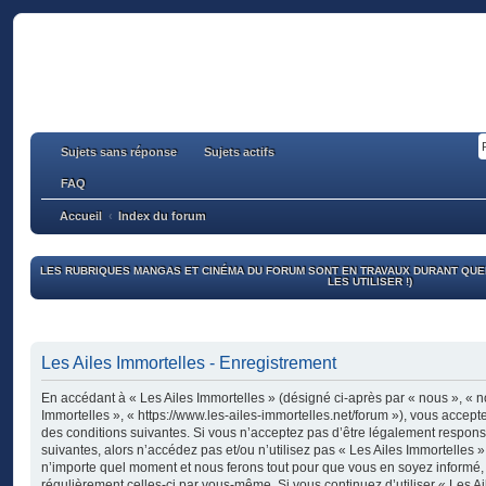
Sujets sans réponse
Sujets actifs
FAQ
Accueil
Index du forum
LES RUBRIQUES MANGAS ET CINÉMA DU FORUM SONT EN TRAVAUX DURANT QUE
LES UTILISER !)
Les Ailes Immortelles - Enregistrement
En accédant à « Les Ailes Immortelles » (désigné ci-après par « nous », « no
Immortelles », « https://www.les-ailes-immortelles.net/forum »), vous accep
des conditions suivantes. Si vous n’acceptez pas d’être légalement respons
suivantes, alors n’accédez pas et/ou n’utilisez pas « Les Ailes Immortelles 
n’importe quel moment et nous ferons tout pour que vous en soyez informé, bi
régulièrement celles-ci par vous-même. Si vous continuez d’utiliser « Les A