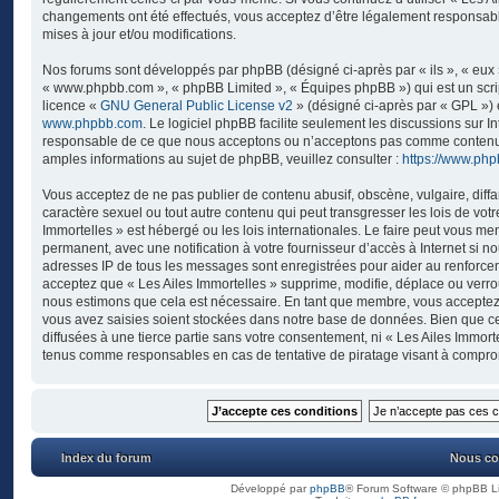
changements ont été effectués, vous acceptez d’être légalement responsab
mises à jour et/ou modifications.
Nos forums sont développés par phpBB (désigné ci-après par « ils », « eux »,
« www.phpbb.com », « phpBB Limited », « Équipes phpBB ») qui est un script
licence «
GNU General Public License v2
» (désigné ci-après par « GPL ») 
www.phpbb.com
. Le logiciel phpBB facilite seulement les discussions sur I
responsable de ce que nous acceptons ou n’acceptons pas comme contenu 
amples informations au sujet de phpBB, veuillez consulter :
https://www.ph
Vous acceptez de ne pas publier de contenu abusif, obscène, vulgaire, diff
caractère sexuel ou tout autre contenu qui peut transgresser les lois de vot
Immortelles » est hébergé ou les lois internationales. Le faire peut vous 
permanent, avec une notification à votre fournisseur d’accès à Internet si n
adresses IP de tous les messages sont enregistrées pour aider au renforce
acceptez que « Les Ailes Immortelles » supprime, modifie, déplace ou verrou
nous estimons que cela est nécessaire. En tant que membre, vous acceptez 
vous avez saisies soient stockées dans notre base de données. Bien que ce
diffusées à une tierce partie sans votre consentement, ni « Les Ailes Immort
tenus comme responsables en cas de tentative de piratage visant à compro
Index du forum
Nous co
Développé par
phpBB
® Forum Software © phpBB L