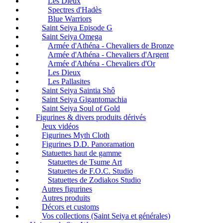
Les Dieux
Spectres d'Hadès
Blue Warriors
Saint Seiya Episode G
Saint Seiya Omega
Armée d'Athéna - Chevaliers de Bronze
Armée d'Athéna - Chevaliers d'Argent
Armée d'Athéna - Chevaliers d'Or
Les Dieux
Les Pallasites
Saint Seiya Saintia Shô
Saint Seiya Gigantomachia
Saint Seiya Soul of Gold
Figurines & divers produits dérivés
Jeux vidéos
Figurines Myth Cloth
Figurines D.D. Panoramation
Statuettes haut de gamme
Statuettes de Tsume Art
Statuettes de F.O.C. Studio
Statuettes de Zodiakos Studio
Autres figurines
Autres produits
Décors et customs
Vos collections (Saint Seiya et générales)