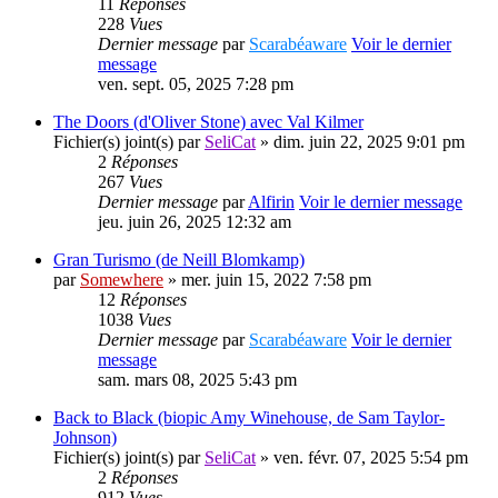
11
Réponses
228
Vues
Dernier message
par
Scarabéaware
Voir le dernier
message
ven. sept. 05, 2025 7:28 pm
The Doors (d'Oliver Stone) avec Val Kilmer
Fichier(s) joint(s)
par
SeliCat
» dim. juin 22, 2025 9:01 pm
2
Réponses
267
Vues
Dernier message
par
Alfirin
Voir le dernier message
jeu. juin 26, 2025 12:32 am
Gran Turismo (de Neill Blomkamp)
par
Somewhere
» mer. juin 15, 2022 7:58 pm
12
Réponses
1038
Vues
Dernier message
par
Scarabéaware
Voir le dernier
message
sam. mars 08, 2025 5:43 pm
Back to Black (biopic Amy Winehouse, de Sam Taylor-
Johnson)
Fichier(s) joint(s)
par
SeliCat
» ven. févr. 07, 2025 5:54 pm
2
Réponses
912
Vues