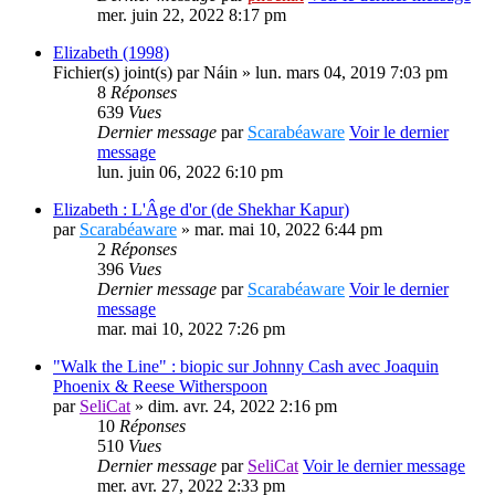
mer. juin 22, 2022 8:17 pm
Elizabeth (1998)
Fichier(s) joint(s)
par
Náin
» lun. mars 04, 2019 7:03 pm
8
Réponses
639
Vues
Dernier message
par
Scarabéaware
Voir le dernier
message
lun. juin 06, 2022 6:10 pm
Elizabeth : L'Âge d'or (de Shekhar Kapur)
par
Scarabéaware
» mar. mai 10, 2022 6:44 pm
2
Réponses
396
Vues
Dernier message
par
Scarabéaware
Voir le dernier
message
mar. mai 10, 2022 7:26 pm
"Walk the Line" : biopic sur Johnny Cash avec Joaquin
Phoenix & Reese Witherspoon
par
SeliCat
» dim. avr. 24, 2022 2:16 pm
10
Réponses
510
Vues
Dernier message
par
SeliCat
Voir le dernier message
mer. avr. 27, 2022 2:33 pm