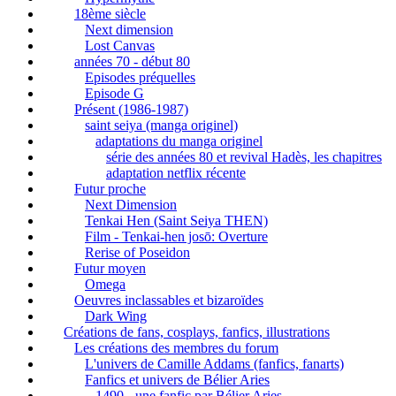
18ème siècle
Next dimension
Lost Canvas
années 70 - début 80
Episodes préquelles
Episode G
Présent (1986-1987)
saint seiya (manga originel)
adaptations du manga originel
série des années 80 et revival Hadès, les chapitres
adaptation netflix récente
Futur proche
Next Dimension
Tenkai Hen (Saint Seiya THEN)
Film - Tenkai-hen josō: Overture
Rerise of Poseidon
Futur moyen
Omega
Oeuvres inclassables et bizaroïdes
Dark Wing
Créations de fans, cosplays, fanfics, illustrations
Les créations des membres du forum
L'univers de Camille Addams (fanfics, fanarts)
Fanfics et univers de Bélier Aries
1490 - une fanfic par Bélier Aries