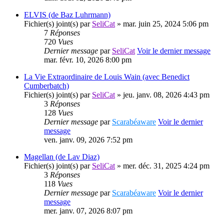
ELVIS (de Baz Luhrmann)
Fichier(s) joint(s)
par
SeliCat
» mar. juin 25, 2024 5:06 pm
7
Réponses
720
Vues
Dernier message
par
SeliCat
Voir le dernier message
mar. févr. 10, 2026 8:00 pm
La Vie Extraordinaire de Louis Wain (avec Benedict
Cumberbatch)
Fichier(s) joint(s)
par
SeliCat
» jeu. janv. 08, 2026 4:43 pm
3
Réponses
128
Vues
Dernier message
par
Scarabéaware
Voir le dernier
message
ven. janv. 09, 2026 7:52 pm
Magellan (de Lav Diaz)
Fichier(s) joint(s)
par
SeliCat
» mer. déc. 31, 2025 4:24 pm
3
Réponses
118
Vues
Dernier message
par
Scarabéaware
Voir le dernier
message
mer. janv. 07, 2026 8:07 pm