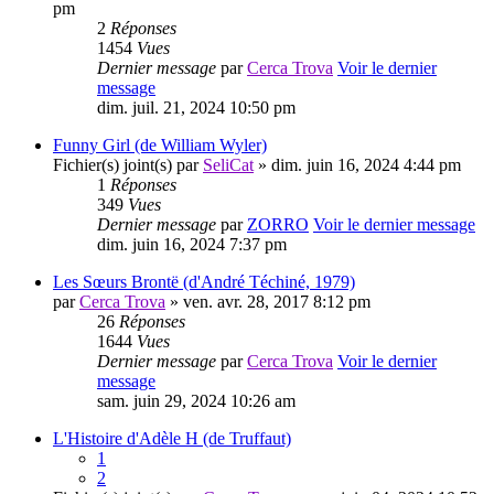
pm
2
Réponses
1454
Vues
Dernier message
par
Cerca Trova
Voir le dernier
message
dim. juil. 21, 2024 10:50 pm
Funny Girl (de William Wyler)
Fichier(s) joint(s)
par
SeliCat
» dim. juin 16, 2024 4:44 pm
1
Réponses
349
Vues
Dernier message
par
ZORRO
Voir le dernier message
dim. juin 16, 2024 7:37 pm
Les Sœurs Brontë (d'André Téchiné, 1979)
par
Cerca Trova
» ven. avr. 28, 2017 8:12 pm
26
Réponses
1644
Vues
Dernier message
par
Cerca Trova
Voir le dernier
message
sam. juin 29, 2024 10:26 am
L'Histoire d'Adèle H (de Truffaut)
1
2