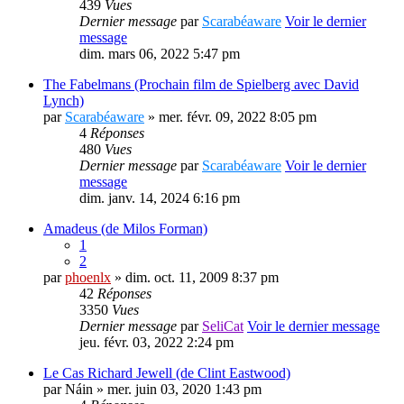
439
Vues
Dernier message
par
Scarabéaware
Voir le dernier
message
dim. mars 06, 2022 5:47 pm
The Fabelmans (Prochain film de Spielberg avec David
Lynch)
par
Scarabéaware
» mer. févr. 09, 2022 8:05 pm
4
Réponses
480
Vues
Dernier message
par
Scarabéaware
Voir le dernier
message
dim. janv. 14, 2024 6:16 pm
Amadeus (de Milos Forman)
1
2
par
phoenlx
» dim. oct. 11, 2009 8:37 pm
42
Réponses
3350
Vues
Dernier message
par
SeliCat
Voir le dernier message
jeu. févr. 03, 2022 2:24 pm
Le Cas Richard Jewell (de Clint Eastwood)
par
Náin
» mer. juin 03, 2020 1:43 pm