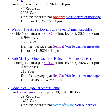
par
Náin
» ven. sept. 17, 2021 6:20 pm
47
Réponses
2396
Vues
Dernier message
par
phoenlx
Voir le dernier message
lun. mars 11, 2024 9:52 pm
Weird : The Al Yankovic Story (avec Daniel Radcliffe)
Fichier(s) joint(s)
par
SeliCat
» lun. févr. 05, 2024 9:08 pm
6
Réponses
2806
Vues
Dernier message
par
SeliCat
Voir le dernier message
jeu. oct. 31, 2024 3:19 pm
Bob Marley : One Love (de Reinaldo Marcus Green)
Fichier(s) joint(s)
par
SeliCat
» lun. févr. 05, 2024 7:21 pm
0
Réponses
216
Vues
Dernier message
par
SeliCat
Voir le dernier message
lun. févr. 05, 2024 7:21 pm
Bonnie et Clyde (d'Arthur Penn)
par
Cerca Trova
» sam. janv. 20, 2018 10:35 am
23
Réponses
1427
Vues
Dernier message
par
Scarabéaware
Voir le dernier