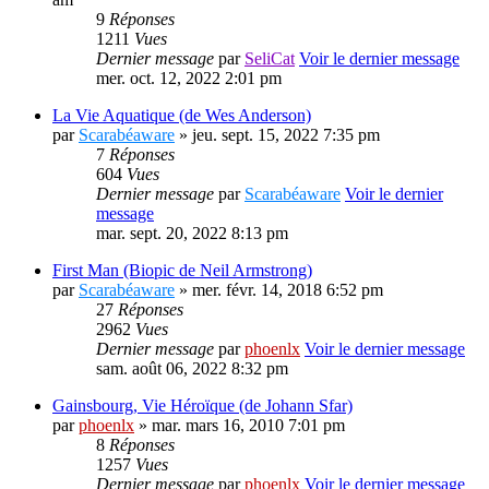
9
Réponses
1211
Vues
Dernier message
par
SeliCat
Voir le dernier message
mer. oct. 12, 2022 2:01 pm
La Vie Aquatique (de Wes Anderson)
par
Scarabéaware
» jeu. sept. 15, 2022 7:35 pm
7
Réponses
604
Vues
Dernier message
par
Scarabéaware
Voir le dernier
message
mar. sept. 20, 2022 8:13 pm
First Man (Biopic de Neil Armstrong)
par
Scarabéaware
» mer. févr. 14, 2018 6:52 pm
27
Réponses
2962
Vues
Dernier message
par
phoenlx
Voir le dernier message
sam. août 06, 2022 8:32 pm
Gainsbourg, Vie Héroïque (de Johann Sfar)
par
phoenlx
» mar. mars 16, 2010 7:01 pm
8
Réponses
1257
Vues
Dernier message
par
phoenlx
Voir le dernier message