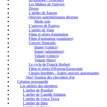
Les Maîtres de l'univers
Divers
L'atelier de Sauron
Oeuvres superhéroiques diverses
Mode solo
L'univers de Kamyu
L'atelier de Vana
Films et séries d'animation
Films d'animation (asiatiques)
Univers Nintendo
Image (comics)
Image (adaptations)
Valiant (comics)
Valiant (films)
Le cycle de Franck Herbert
Films et séries d'Horreur/Epouvante
Choses horribles - Autres oeuvres angoissantes
[Jeu] Tournoi des chevaliers d'or
Création personnelle
Les ateliers des membres
L'atelier de Bombur
L'atelier de Camille Addams
L'atelier de Cerca Trova
L'atelier de fides