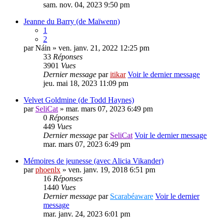
sam. nov. 04, 2023 9:50 pm
Jeanne du Barry (de Maïwenn)
1
2
par
Náin
» ven. janv. 21, 2022 12:25 pm
33
Réponses
3901
Vues
Dernier message
par
itikar
Voir le dernier message
jeu. mai 18, 2023 11:09 pm
Velvet Goldmine (de Todd Haynes)
par
SeliCat
» mar. mars 07, 2023 6:49 pm
0
Réponses
449
Vues
Dernier message
par
SeliCat
Voir le dernier message
mar. mars 07, 2023 6:49 pm
Mémoires de jeunesse (avec Alicia Vikander)
par
phoenlx
» ven. janv. 19, 2018 6:51 pm
16
Réponses
1440
Vues
Dernier message
par
Scarabéaware
Voir le dernier
message
mar. janv. 24, 2023 6:01 pm