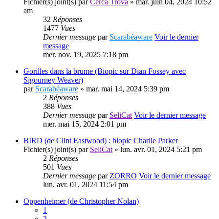
Fichier(s) joint(s)
par
Cerca Trova
» mar. juin 04, 2024 10:52
am
32
Réponses
1477
Vues
Dernier message
par
Scarabéaware
Voir le dernier
message
mer. nov. 19, 2025 7:18 pm
Gorilles dans la brume (Biopic sur Dian Fossey avec
Sigourney Weaver)
par
Scarabéaware
» mar. mai 14, 2024 5:39 pm
2
Réponses
388
Vues
Dernier message
par
SeliCat
Voir le dernier message
mer. mai 15, 2024 2:01 pm
BIRD (de Clint Eastwood) : biopic Charlie Parker
Fichier(s) joint(s)
par
SeliCat
» lun. avr. 01, 2024 5:21 pm
2
Réponses
501
Vues
Dernier message
par
ZORRO
Voir le dernier message
lun. avr. 01, 2024 11:54 pm
Oppenheimer (de Christopher Nolan)
1
2