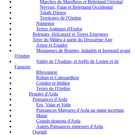
Marches de Maedhros et Beleriand Oriental
Nevrast, Falas et Beleriand Occidental
Talath Dirnen
Territoires de l'Ombre
Númenor
Terres Antiques d'Endor
Belegaer, Helcaraxë et Terres Emergees
Terre du Milieu à partir du Deuxième Age
Arnor et Eriador
Montagnes de Brumes, Imladris et Isengard avant
l'Ombre
Vallée de l'Anduin, et forêts de Lorien et de
Fangorn
Rhovanion
Rohan et Calenardhon
Gondor et Ithilien
Terres de l'Ombre
Peuples d'Arda
Puissances d'Arda
Eru, Valar et Valie
Puissances Majeures d'Arda au statut incertain
Maiar
Grands dragons d'Arda
Autres Puissances mineures d'Arda
Quendi