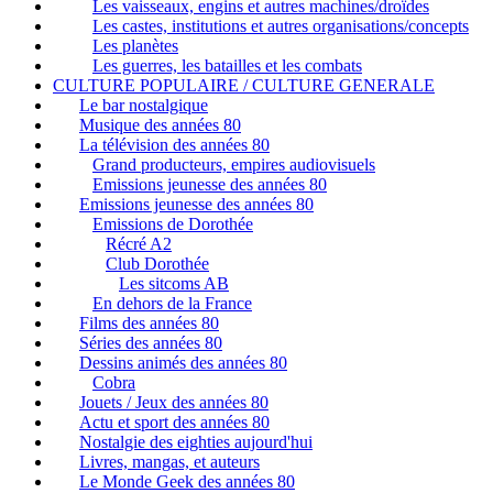
Les vaisseaux, engins et autres machines/droïdes
Les castes, institutions et autres organisations/concepts
Les planètes
Les guerres, les batailles et les combats
CULTURE POPULAIRE / CULTURE GENERALE
Le bar nostalgique
Musique des années 80
La télévision des années 80
Grand producteurs, empires audiovisuels
Emissions jeunesse des années 80
Emissions jeunesse des années 80
Emissions de Dorothée
Récré A2
Club Dorothée
Les sitcoms AB
En dehors de la France
Films des années 80
Séries des années 80
Dessins animés des années 80
Cobra
Jouets / Jeux des années 80
Actu et sport des années 80
Nostalgie des eighties aujourd'hui
Livres, mangas, et auteurs
Le Monde Geek des années 80