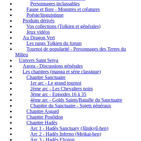
Personnages inclassables
Faune et flore - Monstres et créatures
Poésie/linguistique
Produits dérivés
Vos collections (Tolkien et générales)
Jeux vidéos
Au Dragon Vert
Les rangs Tolkien du forum
Tournoi de popularité - Personnages des Terres du
Milieu
Univers Saint Seiya
Agora - Discussions générales
Les chapitres (manga et série classique)
Chapitre Sanctuaire
1er arc - Le grand tournoi
2ème arc - Les Chevaliers noirs
3ème arc - Episodes 16 à 35
4ème arc - Golds Saints/Bataille du Sanctuaire
Chapitre du Sanctuaire - Sujets généraux
Chapitre Asgard
Chapitre Poséidon
Chapitre Hadès
Arc 1 - Hadès Sanctuary (Jûnikyû-hen)
Arc 2 - Hadès Inferno (Meikai-hen)
Arc 3 - Hadès Elysion