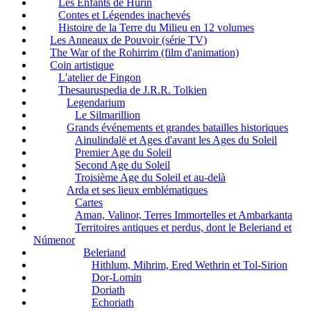
Les Enfants de Húrin
Contes et Légendes inachevés
Histoire de la Terre du Milieu en 12 volumes
Les Anneaux de Pouvoir (série TV)
The War of the Rohirrim (film d'animation)
Coin artistique
L'atelier de Fingon
Thesauruspedia de J.R.R. Tolkien
Legendarium
Le Silmarillion
Grands événements et grandes batailles historiques
Ainulindalë et Ages d'avant les Ages du Soleil
Premier Age du Soleil
Second Age du Soleil
Troisième Age du Soleil et au-delà
Arda et ses lieux emblématiques
Cartes
Aman, Valinor, Terres Immortelles et Ambarkanta
Territoires antiques et perdus, dont le Beleriand et
Númenor
Beleriand
Hithlum, Mihrim, Ered Wethrin et Tol-Sirion
Dor-Lomin
Doriath
Echoriath