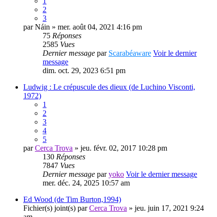
1
2
3
par
Náin
» mer. août 04, 2021 4:16 pm
75
Réponses
2585
Vues
Dernier message
par
Scarabéaware
Voir le dernier
message
dim. oct. 29, 2023 6:51 pm
Ludwig : Le crépuscule des dieux (de Luchino Visconti,
1972)
1
2
3
4
5
par
Cerca Trova
» jeu. févr. 02, 2017 10:28 pm
130
Réponses
7847
Vues
Dernier message
par
yoko
Voir le dernier message
mer. déc. 24, 2025 10:57 am
Ed Wood (de Tim Burton,1994)
Fichier(s) joint(s)
par
Cerca Trova
» jeu. juin 17, 2021 9:24
am