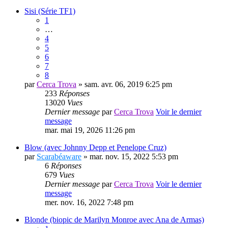
Sisi (Série TF1)
1
…
4
5
6
7
8
par
Cerca Trova
» sam. avr. 06, 2019 6:25 pm
233
Réponses
13020
Vues
Dernier message
par
Cerca Trova
Voir le dernier
message
mar. mai 19, 2026 11:26 pm
Blow (avec Johnny Depp et Penelope Cruz)
par
Scarabéaware
» mar. nov. 15, 2022 5:53 pm
6
Réponses
679
Vues
Dernier message
par
Cerca Trova
Voir le dernier
message
mer. nov. 16, 2022 7:48 pm
Blonde (biopic de Marilyn Monroe avec Ana de Armas)