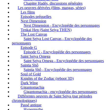
Chapitre Hadès, discussions générales
Les oeuvres dérivées (films, mangas, séries)
Les films
Episodes préquelles
Next Dimension
Next Dimension - Encyclopédie des personnages
Tenkai Hen (Saint Seiya THEN)
The Lost Canvas
Saint Seiya Lost Canvas - Encyclopédie des
personnages
Episode G
Episode G - Encyclopédie des personnages
Saint Seiya Omega
Saint Seiya Omega - Encyclopédie des personnages
Saintia Shô
Saintia Shô - Encyclopédie des personnages
Soul of Gold
Knights of the Zodiac (reboot 3D)
Dark Wing
Gigantomachia
Gigantomachia - encyclopédie des personnages
Différentes oeuvres de Saint Seiya (par périodes
chronologiques)
Passé antique
Hypermythe