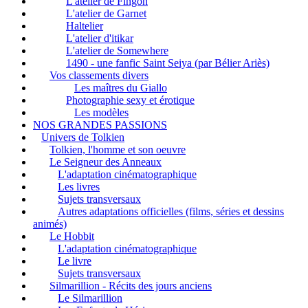
L'atelier de Fingon
L'atelier de Garnet
Haltelier
L'atelier d'itikar
L'atelier de Somewhere
1490 - une fanfic Saint Seiya (par Bélier Ariès)
Vos classements divers
Les maîtres du Giallo
Photographie sexy et érotique
Les modèles
NOS GRANDES PASSIONS
Univers de Tolkien
Tolkien, l'homme et son oeuvre
Le Seigneur des Anneaux
L'adaptation cinématographique
Les livres
Sujets transversaux
Autres adaptations officielles (films, séries et dessins
animés)
Le Hobbit
L'adaptation cinématographique
Le livre
Sujets transversaux
Silmarillion - Récits des jours anciens
Le Silmarillion