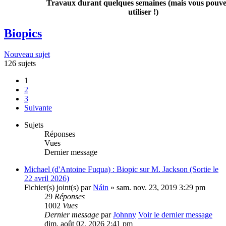
Travaux durant quelques semaines (mais vous pouvez
utiliser !)
Biopics
Nouveau sujet
126 sujets
1
2
3
Suivante
Sujets
Réponses
Vues
Dernier message
Michael (d'Antoine Fuqua) : Biopic sur M. Jackson (Sortie le
22 avril 2026)
Fichier(s) joint(s)
par
Náin
» sam. nov. 23, 2019 3:29 pm
29
Réponses
1002
Vues
Dernier message
par
Johnny
Voir le dernier message
dim. août 02, 2026 2:41 pm