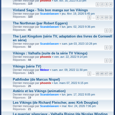
Dernier message par
phoenlx
«
lun. oct. 30, 2023 9:20 pm
Réponses :
119
1
2
3
4
Vinland Saga - Très bon manga sur les Vikings
Dernier message par
Scarabéaware
«
jeu. févr. 19, 2026 6:45 pm
Réponses :
320
1
…
8
9
10
11
The Northman (par Robert Eggers)
Dernier message par
Scarabéaware
«
lun. janv. 02, 2023 9:36 pm
Réponses :
45
1
2
The Last Kingdom (série TV, adaptation des livres de Cornwell
en série)
Dernier message par
Scarabéaware
«
sam. juin 03, 2023 10:28 pm
Réponses :
50
1
2
Vikings : Valhalla (suite de la série TV Vikings)
Dernier message par
phoenlx
«
ven. avr. 22, 2022 9:14 pm
Réponses :
44
1
2
Vikings (série TV)
Dernier message par
Meleor
«
sam. avr. 09, 2022 11:30 pm
Réponses :
1421
1
…
45
46
47
48
Pathfinder (de Marcus Nispel)
Dernier message par
phoenlx
«
lun. mars 07, 2022 6:15 pm
Réponses :
26
Astérix et les Vikings (animation)
Dernier message par
Scarabéaware
«
lun. janv. 17, 2022 8:05 pm
Réponses :
19
Les Vikings (de Richard Fleischer, avec Kirk Douglas)
Dernier message par
Scarabéaware
«
mar. févr. 24, 2026 7:06 pm
Réponses :
21
Le guerrier silencieux - Valhalla Rising (de Nicolas Winding