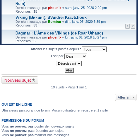
Refn)
Dernier message par
phoenlx
«
sam. janv. 25, 2020 2:29 pm
Réponses :
18
Viking (Викинг), d'Andreï Kravtchouk
Dernier message par
Bombur
«
dim. janv. 05, 2020 6:39 pm
Réponses :
53
1
2
Dagmar : L'Âme des Vikings (de Roar Uthaug)
Dernier message par
phoenlx
«
lun. janv. 01, 2018 10:27 pm
Réponses :
5
Afficher les sujets postés depuis :
Trier par
Nouveau sujet
19 sujets • Page
1
sur
1
Aller à
QUI EST EN LIGNE
Utilisateurs parcourant ce forum : Aucun utilisateur enregistré et 1 invité
PERMISSIONS DU FORUM
Vous
ne pouvez pas
poster de nouveaux sujets
Vous
ne pouvez pas
répondre aux sujets
Vous
ne pouvez pas
modifier vos messages