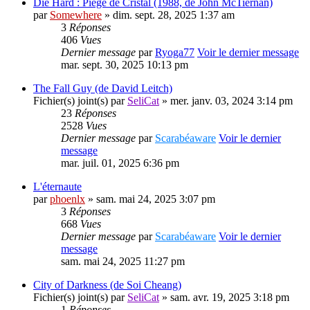
Die Hard : Piège de Cristal (1988, de John McTiernan)
par
Somewhere
» dim. sept. 28, 2025 1:37 am
3
Réponses
406
Vues
Dernier message
par
Ryoga77
Voir le dernier message
mar. sept. 30, 2025 10:13 pm
The Fall Guy (de David Leitch)
Fichier(s) joint(s)
par
SeliCat
» mer. janv. 03, 2024 3:14 pm
23
Réponses
2528
Vues
Dernier message
par
Scarabéaware
Voir le dernier
message
mar. juil. 01, 2025 6:36 pm
L'éternaute
par
phoenlx
» sam. mai 24, 2025 3:07 pm
3
Réponses
668
Vues
Dernier message
par
Scarabéaware
Voir le dernier
message
sam. mai 24, 2025 11:27 pm
City of Darkness (de Soi Cheang)
Fichier(s) joint(s)
par
SeliCat
» sam. avr. 19, 2025 3:18 pm
1
Réponses