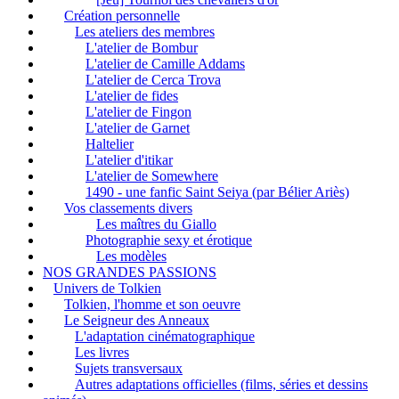
Création personnelle
Les ateliers des membres
L'atelier de Bombur
L'atelier de Camille Addams
L'atelier de Cerca Trova
L'atelier de fides
L'atelier de Fingon
L'atelier de Garnet
Haltelier
L'atelier d'itikar
L'atelier de Somewhere
1490 - une fanfic Saint Seiya (par Bélier Ariès)
Vos classements divers
Les maîtres du Giallo
Photographie sexy et érotique
Les modèles
NOS GRANDES PASSIONS
Univers de Tolkien
Tolkien, l'homme et son oeuvre
Le Seigneur des Anneaux
L'adaptation cinématographique
Les livres
Sujets transversaux
Autres adaptations officielles (films, séries et dessins