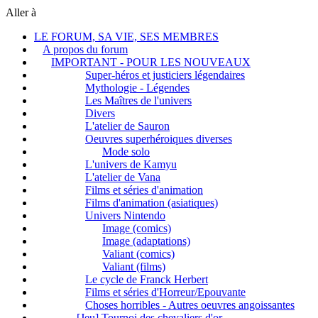
Aller à
LE FORUM, SA VIE, SES MEMBRES
A propos du forum
IMPORTANT - POUR LES NOUVEAUX
Super-héros et justiciers légendaires
Mythologie - Légendes
Les Maîtres de l'univers
Divers
L'atelier de Sauron
Oeuvres superhéroiques diverses
Mode solo
L'univers de Kamyu
L'atelier de Vana
Films et séries d'animation
Films d'animation (asiatiques)
Univers Nintendo
Image (comics)
Image (adaptations)
Valiant (comics)
Valiant (films)
Le cycle de Franck Herbert
Films et séries d'Horreur/Epouvante
Choses horribles - Autres oeuvres angoissantes
[Jeu] Tournoi des chevaliers d'or