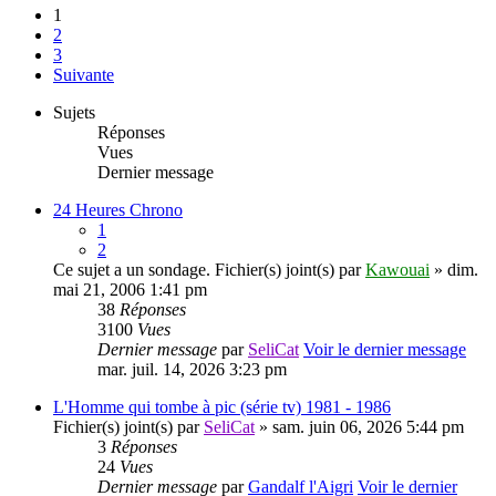
1
2
3
Suivante
Sujets
Réponses
Vues
Dernier message
24 Heures Chrono
1
2
Ce sujet a un sondage.
Fichier(s) joint(s)
par
Kawouai
» dim.
mai 21, 2006 1:41 pm
38
Réponses
3100
Vues
Dernier message
par
SeliCat
Voir le dernier message
mar. juil. 14, 2026 3:23 pm
L'Homme qui tombe à pic (série tv) 1981 - 1986
Fichier(s) joint(s)
par
SeliCat
» sam. juin 06, 2026 5:44 pm
3
Réponses
24
Vues
Dernier message
par
Gandalf l'Aigri
Voir le dernier