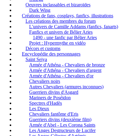
Oeuvres inclassables et bizaroïdes
Dark Wing
Créations de fans, cosplays, fanfics, illustrations
Les créations des membres du forum
L'univers de Camille Addams (fanfics, fanarts)
Fanfics et univers de Bélier Aries
1490 - une fanfic par Bélier Aries
Projet : Hypermythe en vidéo
Décors et customs
Encyclopédie des personnages
Saint Seiya
Armée d'Athéna - Chevaliers de bronze
Armée d'Athéna - Chevaliers d'argent
Armée d'Athéna - Chevaliers d'or
Chevaliers noirs
Autres Chevaliers (armures inconnues)
Guerriers divins d'Asgard
Mariners de Poséidon
Spectres d'Hadès
Les Dieux
Chevaliers fantôme d'Eris
Guerriers divins (deuxième film)
Armée d'Abel - Les Corona Saints
Les Anges Destructeurs de Lucifer
Les Anges Célestes d'Artémis