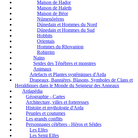
Maison de Hador
Maison de Haleth
Maison de Bëor
Númenóréens
Dúnedain et Hommes du Nord
Dúnedain et Hommes du Sud
Hobbits
Orientais
Hommes du Rhovanion
Rohirrim
Nains
Seides des Ténébres et monstres
Animaux
Artefacts et Plantes systémiques d'Arda
Drapeaux, Bannières, Blasons, Symboles de Clans et
Heraldiques dans le Monde du Seigneur des Anneaux
Ardapédia
Géographie - Cartes
Architecture, villes et forteresses
Histoire et mythologie d'Arda
Peuples et coutumes
Les grands conflits
Personnages célébres - Héros et Séides
Les Elfes
Les Semi Elfes