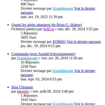
900
Vues
Dernier message
par
Scarabéaware
Voir le dernier
message
sam. avr. 19, 2025 11:39 pm
Quand les aigles attaquent (de Brian G. Hutton)
Fichier(s) joint(s)
par
SeliCat
» mer. déc. 18, 2024 5:55 pm
5
Réponses
3695
Vues
Dernier message
par
ZORRO
Voir le dernier message
jeu. déc. 19, 2024 9:12 pm
Commando (avec Arnold Schwarzenegger)
par
Scarabéaware
» ven. avr. 20, 2018 11:50 am
10
Réponses
2258
Vues
Dernier message
par
Scarabéaware
Voir le dernier
message
mar. sept. 03, 2024 6:55 pm
Shin Ultraman
par
phoenlx
» ven. août 09, 2024 3:48 pm
1
Réponses
1916
Vues
Dernier message
par
Scarabéaware
Voir le dernier