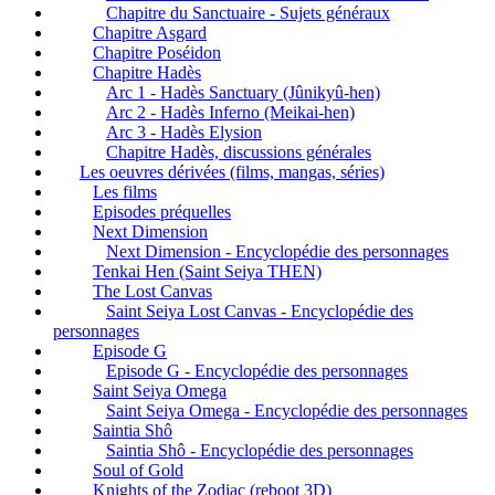
Chapitre du Sanctuaire - Sujets généraux
Chapitre Asgard
Chapitre Poséidon
Chapitre Hadès
Arc 1 - Hadès Sanctuary (Jûnikyû-hen)
Arc 2 - Hadès Inferno (Meikai-hen)
Arc 3 - Hadès Elysion
Chapitre Hadès, discussions générales
Les oeuvres dérivées (films, mangas, séries)
Les films
Episodes préquelles
Next Dimension
Next Dimension - Encyclopédie des personnages
Tenkai Hen (Saint Seiya THEN)
The Lost Canvas
Saint Seiya Lost Canvas - Encyclopédie des
personnages
Episode G
Episode G - Encyclopédie des personnages
Saint Seiya Omega
Saint Seiya Omega - Encyclopédie des personnages
Saintia Shô
Saintia Shô - Encyclopédie des personnages
Soul of Gold
Knights of the Zodiac (reboot 3D)