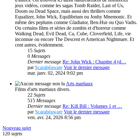
jeux vidéos, comme les sagas Tomb Raider, Last of Us,
Doom ou Dead Space, mais aussi des thrillers comme
Equalizer, John Wick, Equilibrium ou Jonhy Mnemonic. Et
même des peplums comme Gladiator, Ben-Hur ou Quo Vadis.
Ou certains films et séries de zombis et d'horreur comme
Walking Dead, Evil Dead, Ca, Cube, Cloverfield, Life, vie
inconnue ou encore The Descent et American Nightmare. Et
cent autres, évidemment.
15
Sujets
0
Messages
Dernier message
Re: John Wick : Chapitre 4 (d…
par
Scarabéaware
Voir le dernier message
mar. janv. 02, 2024 9:02 pm
Arts martiaux
Films d'arts martiaux divers.
22
Sujets
515
Messages
Dernier message
Re: Kill Bill : Volumes 1 et …
par
Scarabéaware
Voir le dernier message
ven. avr. 24, 2026 8:56 pm
Nouveau sujet
120 sujets