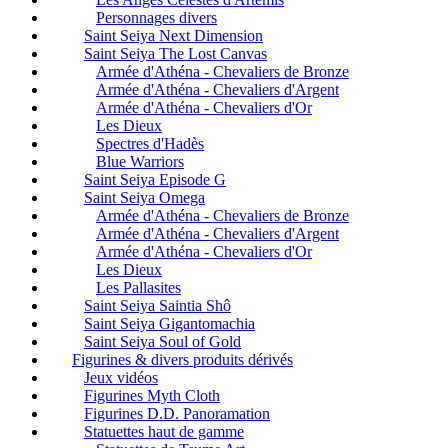
Personnages divers
Saint Seiya Next Dimension
Saint Seiya The Lost Canvas
Armée d'Athéna - Chevaliers de Bronze
Armée d'Athéna - Chevaliers d'Argent
Armée d'Athéna - Chevaliers d'Or
Les Dieux
Spectres d'Hadès
Blue Warriors
Saint Seiya Episode G
Saint Seiya Omega
Armée d'Athéna - Chevaliers de Bronze
Armée d'Athéna - Chevaliers d'Argent
Armée d'Athéna - Chevaliers d'Or
Les Dieux
Les Pallasites
Saint Seiya Saintia Shô
Saint Seiya Gigantomachia
Saint Seiya Soul of Gold
Figurines & divers produits dérivés
Jeux vidéos
Figurines Myth Cloth
Figurines D.D. Panoramation
Statuettes haut de gamme