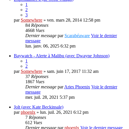
1
2
3
par
Somewhere
» ven. mars 28, 2014 12:58 pm
84
Réponses
4668
Vues
Dernier message
par
Scarabéaware
Voir le dernier
message
lun. janv. 06, 2025 6:32 pm
Baywatch - Alerte à Malibu (avec Dwayne Johnson)
1
2
par
Somewhere
» sam. juin 17, 2017 11:32 am
37
Réponses
1867
Vues
Dernier message
par
Aries Phoenix
Voir le dernier
message
mer. juil. 28, 2021 5:37 pm
Jolt (avec Kate Beckinsale)
par
phoenlx
» lun. juil. 26, 2021 6:12 pm
7
Réponses
612
Vues
Dernier message
par
phoenlx
Voir le dernier message