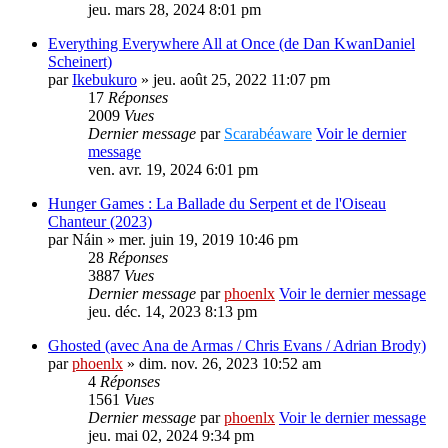
jeu. mars 28, 2024 8:01 pm
Everything Everywhere All at Once (de Dan KwanDaniel
Scheinert)
par
Ikebukuro
» jeu. août 25, 2022 11:07 pm
17
Réponses
2009
Vues
Dernier message
par
Scarabéaware
Voir le dernier
message
ven. avr. 19, 2024 6:01 pm
Hunger Games : La Ballade du Serpent et de l'Oiseau
Chanteur (2023)
par
Náin
» mer. juin 19, 2019 10:46 pm
28
Réponses
3887
Vues
Dernier message
par
phoenlx
Voir le dernier message
jeu. déc. 14, 2023 8:13 pm
Ghosted (avec Ana de Armas / Chris Evans / Adrian Brody)
par
phoenlx
» dim. nov. 26, 2023 10:52 am
4
Réponses
1561
Vues
Dernier message
par
phoenlx
Voir le dernier message
jeu. mai 02, 2024 9:34 pm