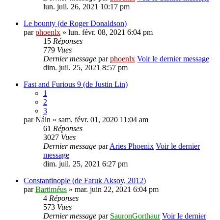
lun. juil. 26, 2021 10:17 pm
Le bounty (de Roger Donaldson)
par
phoenlx
» lun. févr. 08, 2021 6:04 pm
15
Réponses
779
Vues
Dernier message
par
phoenlx
Voir le dernier message
dim. juil. 25, 2021 8:57 pm
Fast and Furious 9 (de Justin Lin)
1
2
3
par
Náin
» sam. févr. 01, 2020 11:04 am
61
Réponses
3027
Vues
Dernier message
par
Aries Phoenix
Voir le dernier
message
dim. juil. 25, 2021 6:27 pm
Constantinople (de Faruk Aksoy, 2012)
par
Bartiméus
» mar. juin 22, 2021 6:04 pm
4
Réponses
573
Vues
Dernier message
par
SauronGorthaur
Voir le dernier