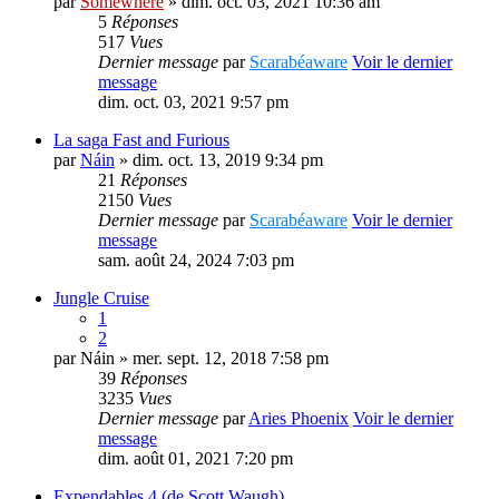
par
Somewhere
» dim. oct. 03, 2021 10:36 am
5
Réponses
517
Vues
Dernier message
par
Scarabéaware
Voir le dernier
message
dim. oct. 03, 2021 9:57 pm
La saga Fast and Furious
par
Náin
» dim. oct. 13, 2019 9:34 pm
21
Réponses
2150
Vues
Dernier message
par
Scarabéaware
Voir le dernier
message
sam. août 24, 2024 7:03 pm
Jungle Cruise
1
2
par
Náin
» mer. sept. 12, 2018 7:58 pm
39
Réponses
3235
Vues
Dernier message
par
Aries Phoenix
Voir le dernier
message
dim. août 01, 2021 7:20 pm
Expendables 4 (de Scott Waugh)