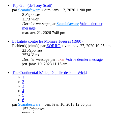
Top Gun (de Tony Scott)
par
Scarabéaware
» dim. janv. 12, 2020 11:00 pm
8
Réponses
1173
Vues
Dernier message
par
Scarabéaware
Voir le dernier
message
mar. avr. 21, 2026 7:48 pm
El Latigo contre les Momies Tueuses (1980)
Fichier(s) joint(s)
par
ZORRO
» ven. nov. 27, 2020 10:25 pm
23
Réponses
3534
Vues
Dernier message
par
itikar
Voir le dernier message
jeu. janv. 19, 2023 11:15 am
The Continental (série préquelle de John Wick)
1
2
3
4
5
6
par
Scarabéaware
» ven. févr. 16, 2018 12:55 pm
152
Réponses