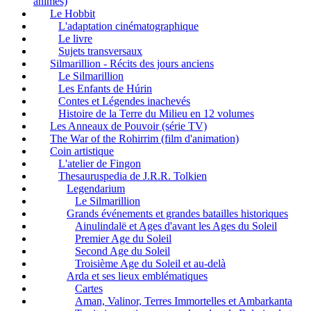
animés)
Le Hobbit
L'adaptation cinématographique
Le livre
Sujets transversaux
Silmarillion - Récits des jours anciens
Le Silmarillion
Les Enfants de Húrin
Contes et Légendes inachevés
Histoire de la Terre du Milieu en 12 volumes
Les Anneaux de Pouvoir (série TV)
The War of the Rohirrim (film d'animation)
Coin artistique
L'atelier de Fingon
Thesauruspedia de J.R.R. Tolkien
Legendarium
Le Silmarillion
Grands événements et grandes batailles historiques
Ainulindalë et Ages d'avant les Ages du Soleil
Premier Age du Soleil
Second Age du Soleil
Troisième Age du Soleil et au-delà
Arda et ses lieux emblématiques
Cartes
Aman, Valinor, Terres Immortelles et Ambarkanta