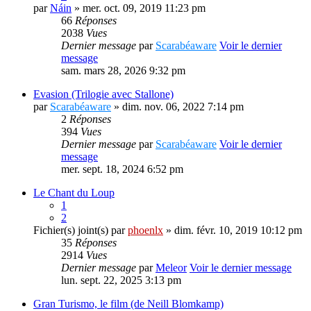
par
Náin
» mer. oct. 09, 2019 11:23 pm
66
Réponses
2038
Vues
Dernier message
par
Scarabéaware
Voir le dernier
message
sam. mars 28, 2026 9:32 pm
Evasion (Trilogie avec Stallone)
par
Scarabéaware
» dim. nov. 06, 2022 7:14 pm
2
Réponses
394
Vues
Dernier message
par
Scarabéaware
Voir le dernier
message
mer. sept. 18, 2024 6:52 pm
Le Chant du Loup
1
2
Fichier(s) joint(s)
par
phoenlx
» dim. févr. 10, 2019 10:12 pm
35
Réponses
2914
Vues
Dernier message
par
Meleor
Voir le dernier message
lun. sept. 22, 2025 3:13 pm
Gran Turismo, le film (de Neill Blomkamp)