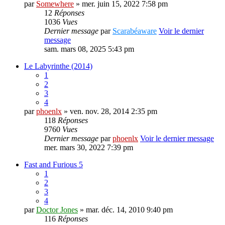
par
Somewhere
» mer. juin 15, 2022 7:58 pm
12
Réponses
1036
Vues
Dernier message
par
Scarabéaware
Voir le dernier
message
sam. mars 08, 2025 5:43 pm
Le Labyrinthe (2014)
1
2
3
4
par
phoenlx
» ven. nov. 28, 2014 2:35 pm
118
Réponses
9760
Vues
Dernier message
par
phoenlx
Voir le dernier message
mer. mars 30, 2022 7:39 pm
Fast and Furious 5
1
2
3
4
par
Doctor Jones
» mar. déc. 14, 2010 9:40 pm
116
Réponses