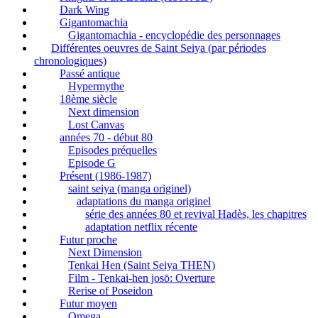
Dark Wing
Gigantomachia
Gigantomachia - encyclopédie des personnages
Différentes oeuvres de Saint Seiya (par périodes
chronologiques)
Passé antique
Hypermythe
18ème siècle
Next dimension
Lost Canvas
années 70 - début 80
Episodes préquelles
Episode G
Présent (1986-1987)
saint seiya (manga originel)
adaptations du manga originel
série des années 80 et revival Hadès, les chapitres
adaptation netflix récente
Futur proche
Next Dimension
Tenkai Hen (Saint Seiya THEN)
Film - Tenkai-hen josō: Overture
Rerise of Poseidon
Futur moyen
Omega