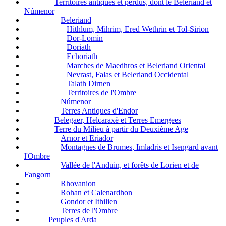
Territoires antiques et perdus, dont le Beleriand et
Númenor
Beleriand
Hithlum, Mihrim, Ered Wethrin et Tol-Sirion
Dor-Lomin
Doriath
Echoriath
Marches de Maedhros et Beleriand Oriental
Nevrast, Falas et Beleriand Occidental
Talath Dirnen
Territoires de l'Ombre
Númenor
Terres Antiques d'Endor
Belegaer, Helcaraxë et Terres Emergees
Terre du Milieu à partir du Deuxième Age
Arnor et Eriador
Montagnes de Brumes, Imladris et Isengard avant
l'Ombre
Vallée de l'Anduin, et forêts de Lorien et de
Fangorn
Rhovanion
Rohan et Calenardhon
Gondor et Ithilien
Terres de l'Ombre
Peuples d'Arda