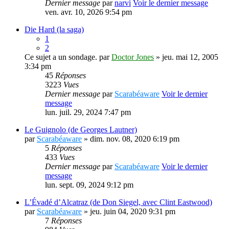
Dernier message
par
narvi
Voir le dernier message
ven. avr. 10, 2026 9:54 pm
Die Hard (la saga)
1
2
Ce sujet a un sondage.
par
Doctor Jones
» jeu. mai 12, 2005
3:34 pm
45
Réponses
3223
Vues
Dernier message
par
Scarabéaware
Voir le dernier
message
lun. juil. 29, 2024 7:47 pm
Le Guignolo (de Georges Lautner)
par
Scarabéaware
» dim. nov. 08, 2020 6:19 pm
5
Réponses
433
Vues
Dernier message
par
Scarabéaware
Voir le dernier
message
lun. sept. 09, 2024 9:12 pm
L’Évadé d’Alcatraz (de Don Siegel, avec Clint Eastwood)
par
Scarabéaware
» jeu. juin 04, 2020 9:31 pm
7
Réponses