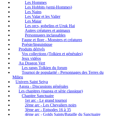
Les Hommes
Les Hobbits (semi-Hommes)
Les Nains
Les Valar et les Valier
Les Maiar
Les orcs, gobelins et Uruk Hai
Autres créatures et animaux
Personnages inclassables
Faune et flore - Monstres et créatures
Poésie/linguistique
Produits dérivés
Vos collections (Tolkien et générales)
Jeux vidéos
Au Dragon Vert
Les rangs Tolkien du forum
Tournoi de popularité - Personnages des Terres du
Milieu
Univers Saint Seiya
Agora - Discussions générales
Les chapitres (manga et série classique)
Chapitre Sanctuaire
1er arc - Le grand tournoi
2ème arc - Les Chevaliers noirs
3ème arc - Episodes 16 à 35
4ème arc - Golds Saints/Bataille du Sanctuaire