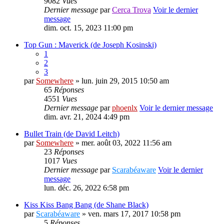
9082
Vues
Dernier message
par
Cerca Trova
Voir le dernier
message
dim. oct. 15, 2023 11:00 pm
Top Gun : Maverick (de Joseph Kosinski)
1
2
3
par
Somewhere
» lun. juin 29, 2015 10:50 am
65
Réponses
4551
Vues
Dernier message
par
phoenlx
Voir le dernier message
dim. avr. 21, 2024 4:49 pm
Bullet Train (de David Leitch)
par
Somewhere
» mer. août 03, 2022 11:56 am
23
Réponses
1017
Vues
Dernier message
par
Scarabéaware
Voir le dernier
message
lun. déc. 26, 2022 6:58 pm
Kiss Kiss Bang Bang (de Shane Black)
par
Scarabéaware
» ven. mars 17, 2017 10:58 pm
5
Réponses