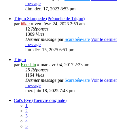
message
dim. déc. 17, 2023 8:53 pm
Trigun Stampede (Préquelle de Trigun)
par
itikar
» ven. févr. 24, 2023 2:59 am
12
Réponses
1309
Vues
Dernier message
par
Scarabéaware
Voir le dernier
message
lun. déc. 15, 2025 6:51 pm
Trigun
par
Kenshin
» mar. avr. 04, 2017 2:23 am
25
Réponses
1164
Vues
Dernier message
par
Scarabéaware
Voir le dernier
message
mer. juin 18, 2025 7:43 pm
Cat's Eye (l'oeuvre originale)
1
2
3
4
5