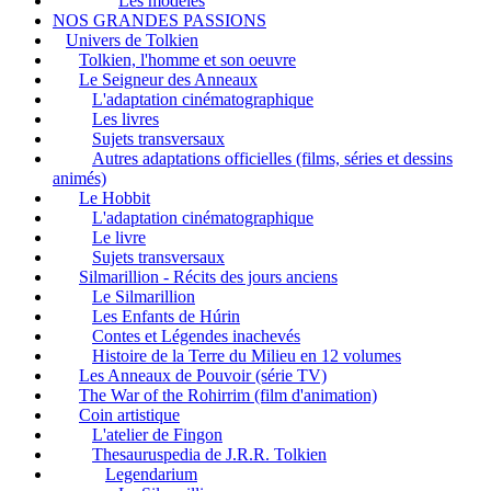
Les modèles
NOS GRANDES PASSIONS
Univers de Tolkien
Tolkien, l'homme et son oeuvre
Le Seigneur des Anneaux
L'adaptation cinématographique
Les livres
Sujets transversaux
Autres adaptations officielles (films, séries et dessins
animés)
Le Hobbit
L'adaptation cinématographique
Le livre
Sujets transversaux
Silmarillion - Récits des jours anciens
Le Silmarillion
Les Enfants de Húrin
Contes et Légendes inachevés
Histoire de la Terre du Milieu en 12 volumes
Les Anneaux de Pouvoir (série TV)
The War of the Rohirrim (film d'animation)
Coin artistique
L'atelier de Fingon
Thesauruspedia de J.R.R. Tolkien
Legendarium