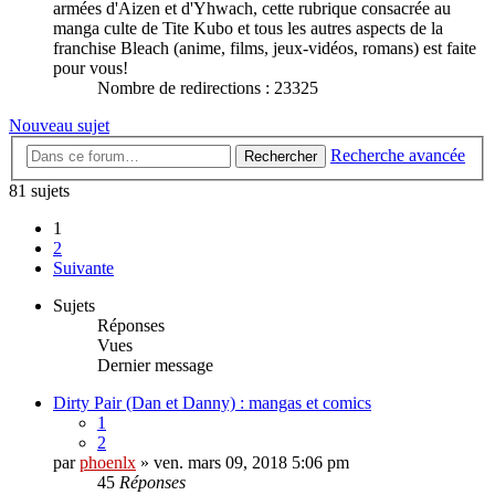
armées d'Aizen et d'Yhwach, cette rubrique consacrée au
manga culte de Tite Kubo et tous les autres aspects de la
franchise Bleach (anime, films, jeux-vidéos, romans) est faite
pour vous!
Nombre de redirections : 23325
Nouveau sujet
Recherche avancée
Rechercher
81 sujets
1
2
Suivante
Sujets
Réponses
Vues
Dernier message
Dirty Pair (Dan et Danny) : mangas et comics
1
2
par
phoenlx
» ven. mars 09, 2018 5:06 pm
45
Réponses