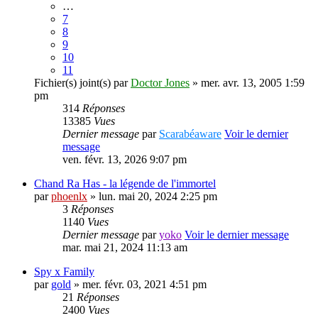
…
7
8
9
10
11
Fichier(s) joint(s)
par
Doctor Jones
» mer. avr. 13, 2005 1:59
pm
314
Réponses
13385
Vues
Dernier message
par
Scarabéaware
Voir le dernier
message
ven. févr. 13, 2026 9:07 pm
Chand Ra Has - la légende de l'immortel
par
phoenlx
» lun. mai 20, 2024 2:25 pm
3
Réponses
1140
Vues
Dernier message
par
yoko
Voir le dernier message
mar. mai 21, 2024 11:13 am
Spy x Family
par
gold
» mer. févr. 03, 2021 4:51 pm
21
Réponses
2400
Vues