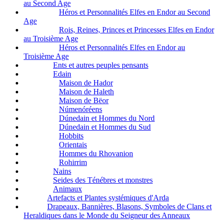
au Second Age
Héros et Personnalités Elfes en Endor au Second
Age
Rois, Reines, Princes et Princesses Elfes en Endor
au Troisième Age
Héros et Personnalités Elfes en Endor au
Troisième Age
Ents et autres peuples pensants
Edain
Maison de Hador
Maison de Haleth
Maison de Bëor
Númenóréens
Dúnedain et Hommes du Nord
Dúnedain et Hommes du Sud
Hobbits
Orientais
Hommes du Rhovanion
Rohirrim
Nains
Seides des Ténébres et monstres
Animaux
Artefacts et Plantes systémiques d'Arda
Drapeaux, Bannières, Blasons, Symboles de Clans et
Heraldiques dans le Monde du Seigneur des Anneaux