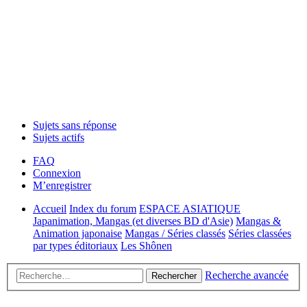
Sujets sans réponse
Sujets actifs
FAQ
Connexion
M’enregistrer
Accueil
Index du forum
ESPACE ASIATIQUE
Japanimation, Mangas (et diverses BD d'Asie)
Mangas &
Animation japonaise
Mangas / Séries classés
Séries classées
par types éditoriaux
Les Shônen
Recherche avancée
Rechercher