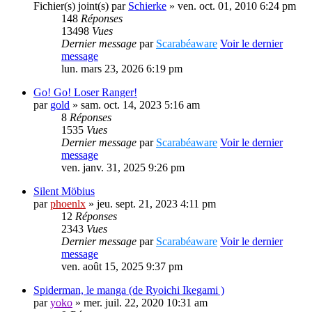
Fichier(s) joint(s)
par
Schierke
» ven. oct. 01, 2010 6:24 pm
148
Réponses
13498
Vues
Dernier message
par
Scarabéaware
Voir le dernier
message
lun. mars 23, 2026 6:19 pm
Go! Go! Loser Ranger!
par
gold
» sam. oct. 14, 2023 5:16 am
8
Réponses
1535
Vues
Dernier message
par
Scarabéaware
Voir le dernier
message
ven. janv. 31, 2025 9:26 pm
Silent Möbius
par
phoenlx
» jeu. sept. 21, 2023 4:11 pm
12
Réponses
2343
Vues
Dernier message
par
Scarabéaware
Voir le dernier
message
ven. août 15, 2025 9:37 pm
Spiderman, le manga (de Ryoichi Ikegami )
par
yoko
» mer. juil. 22, 2020 10:31 am