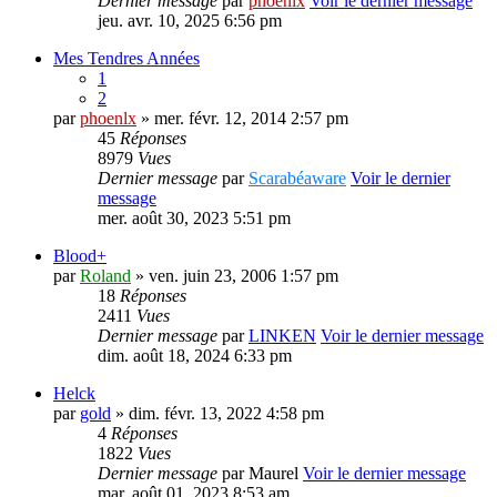
Dernier message
par
phoenlx
Voir le dernier message
jeu. avr. 10, 2025 6:56 pm
Mes Tendres Années
1
2
par
phoenlx
» mer. févr. 12, 2014 2:57 pm
45
Réponses
8979
Vues
Dernier message
par
Scarabéaware
Voir le dernier
message
mer. août 30, 2023 5:51 pm
Blood+
par
Roland
» ven. juin 23, 2006 1:57 pm
18
Réponses
2411
Vues
Dernier message
par
LINKEN
Voir le dernier message
dim. août 18, 2024 6:33 pm
Helck
par
gold
» dim. févr. 13, 2022 4:58 pm
4
Réponses
1822
Vues
Dernier message
par
Maurel
Voir le dernier message
mar. août 01, 2023 8:53 am