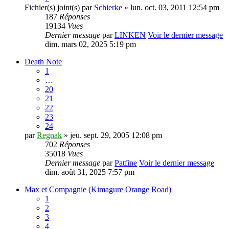
Fichier(s) joint(s)
par
Schierke
» lun. oct. 03, 2011 12:54 pm
187
Réponses
19134
Vues
Dernier message
par
LINKEN
Voir le dernier message
dim. mars 02, 2025 5:19 pm
Death Note
1
…
20
21
22
23
24
par
Regnak
» jeu. sept. 29, 2005 12:08 pm
702
Réponses
35018
Vues
Dernier message
par
Patfine
Voir le dernier message
dim. août 31, 2025 7:57 pm
Max et Compagnie (Kimagure Orange Road)
1
2
3
4