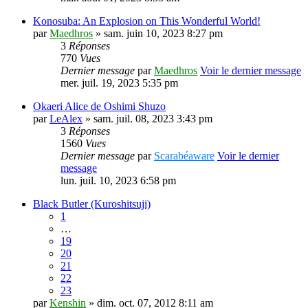
Konosuba: An Explosion on This Wonderful World!
par
Maedhros
» sam. juin 10, 2023 8:27 pm
3
Réponses
770
Vues
Dernier message
par
Maedhros
Voir le dernier message
mer. juil. 19, 2023 5:35 pm
Okaeri Alice de Oshimi Shuzo
par
LeAlex
» sam. juil. 08, 2023 3:43 pm
3
Réponses
1560
Vues
Dernier message
par
Scarabéaware
Voir le dernier
message
lun. juil. 10, 2023 6:58 pm
Black Butler (Kuroshitsuji)
1
…
19
20
21
22
23
par
Kenshin
» dim. oct. 07, 2012 8:11 am