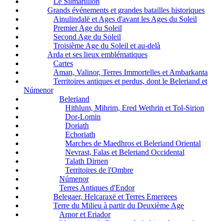
Le Silmarillion
Grands événements et grandes batailles historiques
Ainulindalë et Ages d'avant les Ages du Soleil
Premier Age du Soleil
Second Age du Soleil
Troisième Age du Soleil et au-delà
Arda et ses lieux emblématiques
Cartes
Aman, Valinor, Terres Immortelles et Ambarkanta
Territoires antiques et perdus, dont le Beleriand et
Númenor
Beleriand
Hithlum, Mihrim, Ered Wethrin et Tol-Sirion
Dor-Lomin
Doriath
Echoriath
Marches de Maedhros et Beleriand Oriental
Nevrast, Falas et Beleriand Occidental
Talath Dirnen
Territoires de l'Ombre
Númenor
Terres Antiques d'Endor
Belegaer, Helcaraxë et Terres Emergees
Terre du Milieu à partir du Deuxième Age
Arnor et Eriador