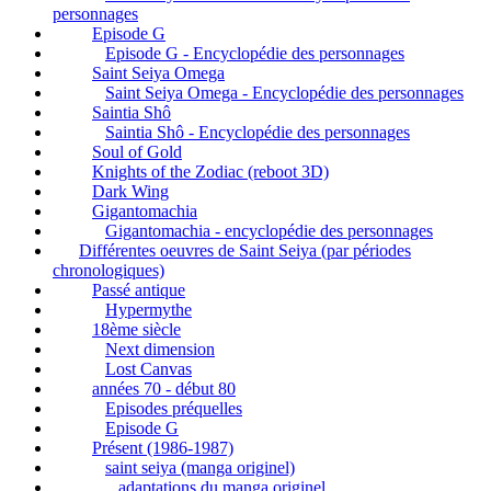
personnages
Episode G
Episode G - Encyclopédie des personnages
Saint Seiya Omega
Saint Seiya Omega - Encyclopédie des personnages
Saintia Shô
Saintia Shô - Encyclopédie des personnages
Soul of Gold
Knights of the Zodiac (reboot 3D)
Dark Wing
Gigantomachia
Gigantomachia - encyclopédie des personnages
Différentes oeuvres de Saint Seiya (par périodes
chronologiques)
Passé antique
Hypermythe
18ème siècle
Next dimension
Lost Canvas
années 70 - début 80
Episodes préquelles
Episode G
Présent (1986-1987)
saint seiya (manga originel)
adaptations du manga originel