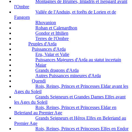
Montagnes de Brumes, Imladris et Isengard avant
l'Ombre
Vallée de l'Anduin, et forêts de Lorien et de
Fangorn
Rhovanion
Rohan et Calenardhon
Gondor et Ithilien
Terres de l'Ombre
Peuples d'Arda
Puissances d'Arda
Eru, Valar et Valie
Puissances Majeures d'Arda au statut incertain
Maiar
Grands dragons d'Arda
Autres Puissances mineures d'Arda
Quendi
Rois, Reines, Princes et Princesses Eldar avant les
Ages du Soleil
Grands Seigneurs et Grandes Dames Elfes avant
les Ages du Soleil
Rois, Reines, Princes et Princesses Eldar en
Beleriand au Premier Age
Grands Seigneurs et Héros Elfes en Beleriand au
Premier Age
Rois, Reines, Princes et Princesses Elfes en Endor