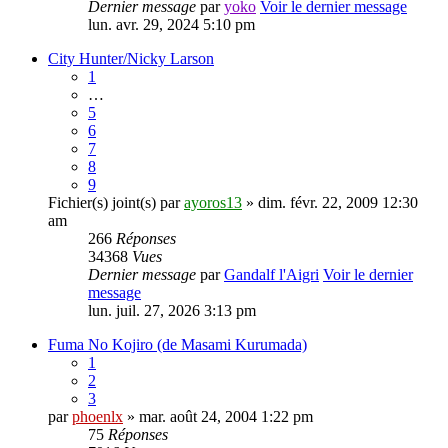
Dernier message
par
yoko
Voir le dernier message
lun. avr. 29, 2024 5:10 pm
City Hunter/Nicky Larson
1
…
5
6
7
8
9
Fichier(s) joint(s)
par
ayoros13
» dim. févr. 22, 2009 12:30
am
266
Réponses
34368
Vues
Dernier message
par
Gandalf l'Aigri
Voir le dernier
message
lun. juil. 27, 2026 3:13 pm
Fuma No Kojiro (de Masami Kurumada)
1
2
3
par
phoenlx
» mar. août 24, 2004 1:22 pm
75
Réponses