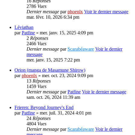
16
Réponses
2786
Vues
Dernier message
par
phoenlx
Voir le dernier message
mar. févr. 10, 2026 6:34 pm
Léviathan
par
Patfine
» mer. janv. 15, 2025 4:09 pm
2
Réponses
2466
Vues
Dernier message
par
Scarabéaware
Voir le dernier
message
mer. janv. 15, 2025 7:22 pm
Orion (manga de Masamune Shirow)
par
phoenlx
» mer. oct. 23, 2024 9:09 pm
13
Réponses
1459
Vues
Dernier message
par
Patfine
Voir le dernier message
sam. oct. 26, 2024 11:39 am
Frieren: Beyond Journey's End
par
Patfine
» mer. juil. 31, 2024 4:01 pm
24
Réponses
4804
Vues
Dernier message
par
Scarabéaware
Voir le dernier
message