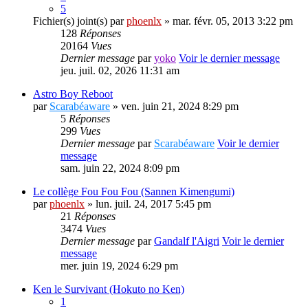
5
Fichier(s) joint(s)
par
phoenlx
» mar. févr. 05, 2013 3:22 pm
128
Réponses
20164
Vues
Dernier message
par
yoko
Voir le dernier message
jeu. juil. 02, 2026 11:31 am
Astro Boy Reboot
par
Scarabéaware
» ven. juin 21, 2024 8:29 pm
5
Réponses
299
Vues
Dernier message
par
Scarabéaware
Voir le dernier
message
sam. juin 22, 2024 8:09 pm
Le collège Fou Fou Fou (Sannen Kimengumi)
par
phoenlx
» lun. juil. 24, 2017 5:45 pm
21
Réponses
3474
Vues
Dernier message
par
Gandalf l'Aigri
Voir le dernier
message
mer. juin 19, 2024 6:29 pm
Ken le Survivant (Hokuto no Ken)
1