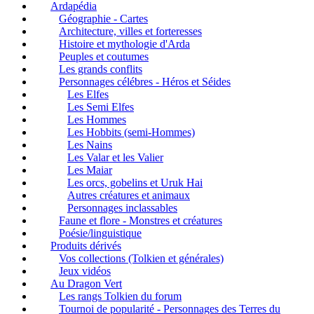
Ardapédia
Géographie - Cartes
Architecture, villes et forteresses
Histoire et mythologie d'Arda
Peuples et coutumes
Les grands conflits
Personnages célébres - Héros et Séides
Les Elfes
Les Semi Elfes
Les Hommes
Les Hobbits (semi-Hommes)
Les Nains
Les Valar et les Valier
Les Maiar
Les orcs, gobelins et Uruk Hai
Autres créatures et animaux
Personnages inclassables
Faune et flore - Monstres et créatures
Poésie/linguistique
Produits dérivés
Vos collections (Tolkien et générales)
Jeux vidéos
Au Dragon Vert
Les rangs Tolkien du forum
Tournoi de popularité - Personnages des Terres du