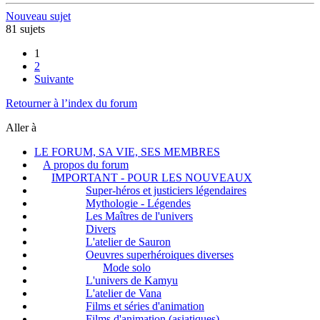
Nouveau sujet
81 sujets
1
2
Suivante
Retourner à l’index du forum
Aller à
LE FORUM, SA VIE, SES MEMBRES
A propos du forum
IMPORTANT - POUR LES NOUVEAUX
Super-héros et justiciers légendaires
Mythologie - Légendes
Les Maîtres de l'univers
Divers
L'atelier de Sauron
Oeuvres superhéroiques diverses
Mode solo
L'univers de Kamyu
L'atelier de Vana
Films et séries d'animation
Films d'animation (asiatiques)