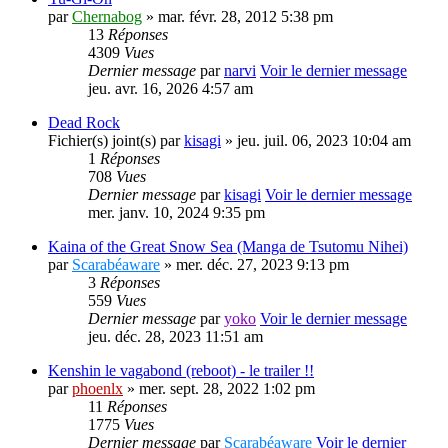
par
Chernabog
» mar. févr. 28, 2012 5:38 pm
13
Réponses
4309
Vues
Dernier message
par
narvi
Voir le dernier message
jeu. avr. 16, 2026 4:57 am
Dead Rock
Fichier(s) joint(s)
par
kisagi
» jeu. juil. 06, 2023 10:04 am
1
Réponses
708
Vues
Dernier message
par
kisagi
Voir le dernier message
mer. janv. 10, 2024 9:35 pm
Kaina of the Great Snow Sea (Manga de Tsutomu Nihei)
par
Scarabéaware
» mer. déc. 27, 2023 9:13 pm
3
Réponses
559
Vues
Dernier message
par
yoko
Voir le dernier message
jeu. déc. 28, 2023 11:51 am
Kenshin le vagabond (reboot) - le trailer !!
par
phoenlx
» mer. sept. 28, 2022 1:02 pm
11
Réponses
1775
Vues
Dernier message
par
Scarabéaware
Voir le dernier