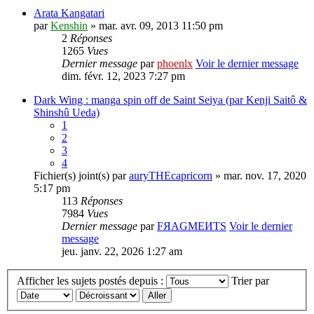
Arata Kangatari
par
Kenshin
» mar. avr. 09, 2013 11:50 pm
2
Réponses
1265
Vues
Dernier message
par
phoenlx
Voir le dernier message
dim. févr. 12, 2023 7:27 pm
Dark Wing : manga spin off de Saint Seiya (par Kenji Saitô &
Shinshû Ueda)
1
2
3
4
Fichier(s) joint(s)
par
auryTHEcapricorn
» mar. nov. 17, 2020
5:17 pm
113
Réponses
7984
Vues
Dernier message
par
FЯAGMEИTS
Voir le dernier
message
jeu. janv. 22, 2026 1:27 am
Afficher les sujets postés depuis :
Trier par