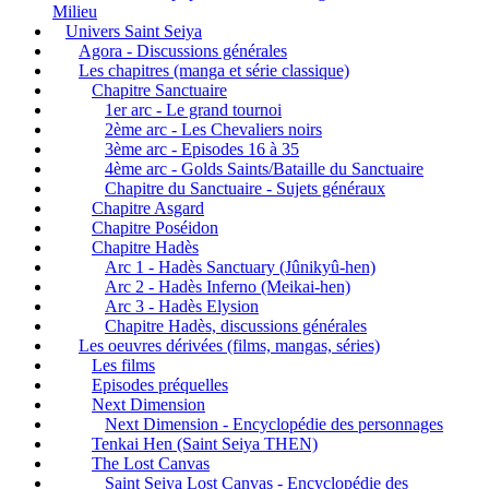
Milieu
Univers Saint Seiya
Agora - Discussions générales
Les chapitres (manga et série classique)
Chapitre Sanctuaire
1er arc - Le grand tournoi
2ème arc - Les Chevaliers noirs
3ème arc - Episodes 16 à 35
4ème arc - Golds Saints/Bataille du Sanctuaire
Chapitre du Sanctuaire - Sujets généraux
Chapitre Asgard
Chapitre Poséidon
Chapitre Hadès
Arc 1 - Hadès Sanctuary (Jûnikyû-hen)
Arc 2 - Hadès Inferno (Meikai-hen)
Arc 3 - Hadès Elysion
Chapitre Hadès, discussions générales
Les oeuvres dérivées (films, mangas, séries)
Les films
Episodes préquelles
Next Dimension
Next Dimension - Encyclopédie des personnages
Tenkai Hen (Saint Seiya THEN)
The Lost Canvas
Saint Seiya Lost Canvas - Encyclopédie des