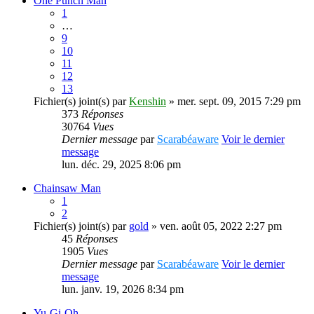
One Punch Man
1
…
9
10
11
12
13
Fichier(s) joint(s)
par
Kenshin
» mer. sept. 09, 2015 7:29 pm
373
Réponses
30764
Vues
Dernier message
par
Scarabéaware
Voir le dernier
message
lun. déc. 29, 2025 8:06 pm
Chainsaw Man
1
2
Fichier(s) joint(s)
par
gold
» ven. août 05, 2022 2:27 pm
45
Réponses
1905
Vues
Dernier message
par
Scarabéaware
Voir le dernier
message
lun. janv. 19, 2026 8:34 pm
Yu-Gi-Oh