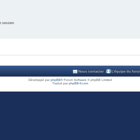
e session
Nous contacter
L’équipe du for
Développé par
phpBB
® Forum Software © phpBB Limited
Traduit par
phpBB-fr.com