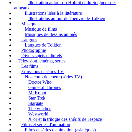
Illustration autour du Hobbit et du Seigneur des
anneaux
Illustrations liées à la littérature
Illustrations autour de l'oeuvre de Tolkien
Musique
Musique de films
Musiques de dessins animés
Langues
Langues de Tolkien
Photographie
Divers sujets culturels
Télévision, cinéma, séries
Les films
Emissions et séries TV
Nos coup de coeur (séries TV)
Doctor Who
Game of Thrones
Mr.Robot
Star Trek
Stargate
The witcher
Westworld
X-or et la trilogie des shérifs de l'espace
Films et séries d'animation
Films et séries d'animation (asiatiques)