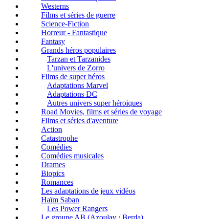
Westerns
Films et séries de guerre
Science-Fiction
Horreur - Fantastique
Fantasy
Grands héros populaires
Tarzan et Tarzanides
L'univers de Zorro
Films de super héros
Adaptations Marvel
Adaptations DC
Autres univers super héroiques
Road Movies, films et séries de voyage
Films et séries d'aventure
Action
Catastrophe
Comédies
Comédies musicales
Drames
Biopics
Romances
Les adaptations de jeux vidéos
Haïm Saban
Les Power Rangers
Le groupe AB (Azoulay / Berda)