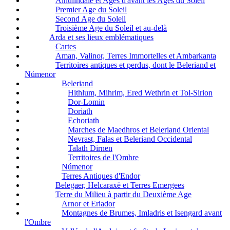
Ainulindalë et Ages d'avant les Ages du Soleil
Premier Age du Soleil
Second Age du Soleil
Troisième Age du Soleil et au-delà
Arda et ses lieux emblématiques
Cartes
Aman, Valinor, Terres Immortelles et Ambarkanta
Territoires antiques et perdus, dont le Beleriand et
Númenor
Beleriand
Hithlum, Mihrim, Ered Wethrin et Tol-Sirion
Dor-Lomin
Doriath
Echoriath
Marches de Maedhros et Beleriand Oriental
Nevrast, Falas et Beleriand Occidental
Talath Dirnen
Territoires de l'Ombre
Númenor
Terres Antiques d'Endor
Belegaer, Helcaraxë et Terres Emergees
Terre du Milieu à partir du Deuxième Age
Arnor et Eriador
Montagnes de Brumes, Imladris et Isengard avant
l'Ombre