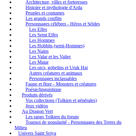
Architecture, villes et forteresses
Histoire et mythologie d'Arda
Peuples et coutumes
Les grands conflits
Personnages célébres - Héros et Séides
Les Elfes
Les Semi Elfes
Les Hommes
Les Hobbits (semi-Hommes)
Les Nains
Les Valar et les Valier
Les Maiar
Les orcs, gobelins et Uruk Hai
Autres créatures et animaux
Personnages inclassables
Faune et flore - Monstres et créatures
Poésie/linguistique
Produits dérivés
Vos collections (Tolkien et générales)
Jeux vidéos
Au Dragon Vert
Les rangs Tolkien du forum
Tournoi de popularité - Personnages des Terres du
Milieu
Univers Saint Seiya