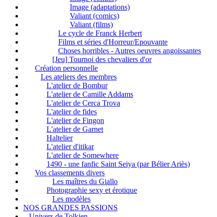
Image (adaptations)
Valiant (comics)
Valiant (films)
Le cycle de Franck Herbert
Films et séries d'Horreur/Epouvante
Choses horribles - Autres oeuvres angoissantes
[Jeu] Tournoi des chevaliers d'or
Création personnelle
Les ateliers des membres
L'atelier de Bombur
L'atelier de Camille Addams
L'atelier de Cerca Trova
L'atelier de fides
L'atelier de Fingon
L'atelier de Garnet
Haltelier
L'atelier d'itikar
L'atelier de Somewhere
1490 - une fanfic Saint Seiya (par Bélier Ariès)
Vos classements divers
Les maîtres du Giallo
Photographie sexy et érotique
Les modèles
NOS GRANDES PASSIONS
Univers de Tolkien