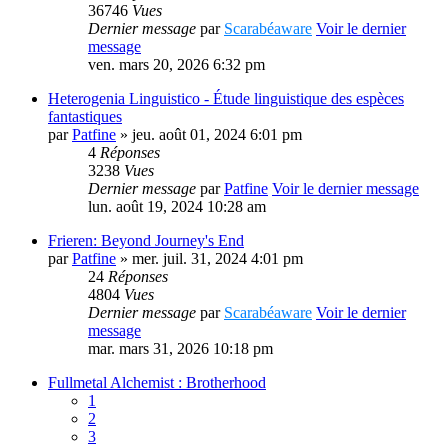
36746
Vues
Dernier message
par
Scarabéaware
Voir le dernier
message
ven. mars 20, 2026 6:32 pm
Heterogenia Linguistico - Étude linguistique des espèces
fantastiques
par
Patfine
» jeu. août 01, 2024 6:01 pm
4
Réponses
3238
Vues
Dernier message
par
Patfine
Voir le dernier message
lun. août 19, 2024 10:28 am
Frieren: Beyond Journey's End
par
Patfine
» mer. juil. 31, 2024 4:01 pm
24
Réponses
4804
Vues
Dernier message
par
Scarabéaware
Voir le dernier
message
mar. mars 31, 2026 10:18 pm
Fullmetal Alchemist : Brotherhood
1
2
3