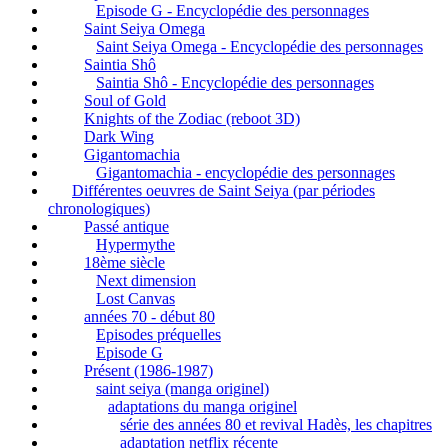
Episode G - Encyclopédie des personnages
Saint Seiya Omega
Saint Seiya Omega - Encyclopédie des personnages
Saintia Shô
Saintia Shô - Encyclopédie des personnages
Soul of Gold
Knights of the Zodiac (reboot 3D)
Dark Wing
Gigantomachia
Gigantomachia - encyclopédie des personnages
Différentes oeuvres de Saint Seiya (par périodes
chronologiques)
Passé antique
Hypermythe
18ème siècle
Next dimension
Lost Canvas
années 70 - début 80
Episodes préquelles
Episode G
Présent (1986-1987)
saint seiya (manga originel)
adaptations du manga originel
série des années 80 et revival Hadès, les chapitres
adaptation netflix récente