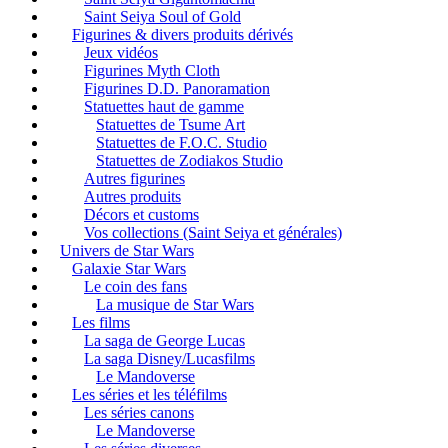
Saint Seiya Soul of Gold
Figurines & divers produits dérivés
Jeux vidéos
Figurines Myth Cloth
Figurines D.D. Panoramation
Statuettes haut de gamme
Statuettes de Tsume Art
Statuettes de F.O.C. Studio
Statuettes de Zodiakos Studio
Autres figurines
Autres produits
Décors et customs
Vos collections (Saint Seiya et générales)
Univers de Star Wars
Galaxie Star Wars
Le coin des fans
La musique de Star Wars
Les films
La saga de George Lucas
La saga Disney/Lucasfilms
Le Mandoverse
Les séries et les téléfilms
Les séries canons
Le Mandoverse