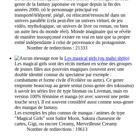
genre de la fantasy japonaise en vogue depuis la fin des
années 2000, où le personnage principal est
transporté/téléporté, piégé, ou réincarné/ressuscité dans un
univers parallèle (cela peut-être un univers virtuel, de jeu
vidéo, mythologique, un univers de livre ou roman, ou bien
un autre lieu du monde réel). Monde imaginaire qui se révèle
de manière insoupçonné exister en vrai en tant que sa propre
entité indépendante à celui de provenance du protagoniste.
Nombre de redirections : 21333
Les magical girls (ou maho shōjo)
Les magical girls sont des récits mettant en scène des groupes
de jeunes filles aux pouvoirs magiques (souvent avec une
double identité connue du spectateur par exemple :
combattante et forme civile d'écolière ou autre). Ce genre
emprunte beaucoup au genre sentai (sous-genre des tokusatsu)
à savoir les séries live de type bioman ou Liveman, mais en
version 100% féminine et manga (et avec souvent une petite
touche sexy). Il est souvent considéré aussi comme sous-genre
des mangas de fantasy.
Les exemples les plus connus de mangas / animes de type
"Magical Girls" sont Sailor Moon, Sakura chasseuse de
cartes, Gigi, ou encore Creamy, Merveilleuse Creamy
Nombre de redirections : 19613