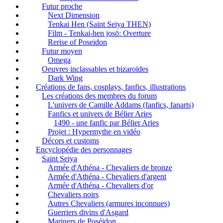
Futur proche
Next Dimension
Tenkai Hen (Saint Seiya THEN)
Film - Tenkai-hen josō: Overture
Rerise of Poseidon
Futur moyen
Omega
Oeuvres inclassables et bizaroïdes
Dark Wing
Créations de fans, cosplays, fanfics, illustrations
Les créations des membres du forum
L'univers de Camille Addams (fanfics, fanarts)
Fanfics et univers de Bélier Aries
1490 - une fanfic par Bélier Aries
Projet : Hypermythe en vidéo
Décors et customs
Encyclopédie des personnages
Saint Seiya
Armée d'Athéna - Chevaliers de bronze
Armée d'Athéna - Chevaliers d'argent
Armée d'Athéna - Chevaliers d'or
Chevaliers noirs
Autres Chevaliers (armures inconnues)
Guerriers divins d'Asgard
Mariners de Poséidon