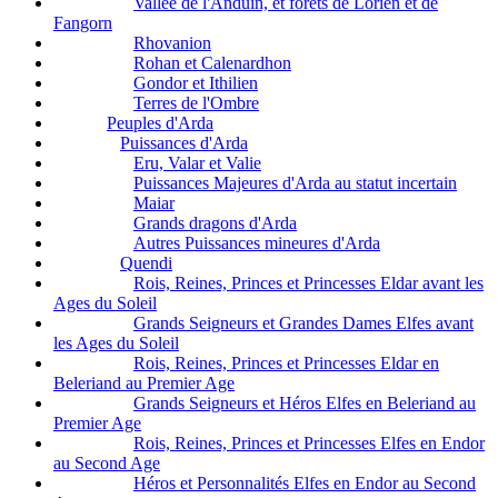
Vallée de l'Anduin, et forêts de Lorien et de
Fangorn
Rhovanion
Rohan et Calenardhon
Gondor et Ithilien
Terres de l'Ombre
Peuples d'Arda
Puissances d'Arda
Eru, Valar et Valie
Puissances Majeures d'Arda au statut incertain
Maiar
Grands dragons d'Arda
Autres Puissances mineures d'Arda
Quendi
Rois, Reines, Princes et Princesses Eldar avant les
Ages du Soleil
Grands Seigneurs et Grandes Dames Elfes avant
les Ages du Soleil
Rois, Reines, Princes et Princesses Eldar en
Beleriand au Premier Age
Grands Seigneurs et Héros Elfes en Beleriand au
Premier Age
Rois, Reines, Princes et Princesses Elfes en Endor
au Second Age
Héros et Personnalités Elfes en Endor au Second