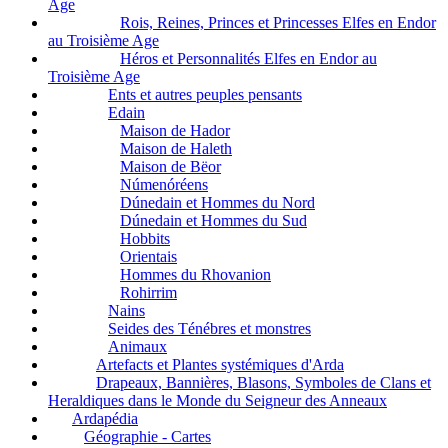
Age
Rois, Reines, Princes et Princesses Elfes en Endor
au Troisième Age
Héros et Personnalités Elfes en Endor au
Troisième Age
Ents et autres peuples pensants
Edain
Maison de Hador
Maison de Haleth
Maison de Bëor
Númenóréens
Dúnedain et Hommes du Nord
Dúnedain et Hommes du Sud
Hobbits
Orientais
Hommes du Rhovanion
Rohirrim
Nains
Seides des Ténébres et monstres
Animaux
Artefacts et Plantes systémiques d'Arda
Drapeaux, Bannières, Blasons, Symboles de Clans et
Heraldiques dans le Monde du Seigneur des Anneaux
Ardapédia
Géographie - Cartes