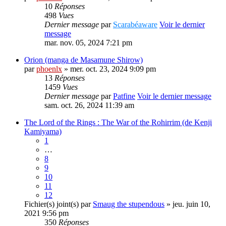
10
Réponses
498
Vues
Dernier message
par
Scarabéaware
Voir le dernier
message
mar. nov. 05, 2024 7:21 pm
Orion (manga de Masamune Shirow)
par
phoenlx
» mer. oct. 23, 2024 9:09 pm
13
Réponses
1459
Vues
Dernier message
par
Patfine
Voir le dernier message
sam. oct. 26, 2024 11:39 am
The Lord of the Rings : The War of the Rohirrim (de Kenji
Kamiyama)
1
…
8
9
10
11
12
Fichier(s) joint(s)
par
Smaug the stupendous
» jeu. juin 10,
2021 9:56 pm
350
Réponses