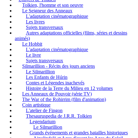
Tolkien, l'homme et son oeuvre
Le Seigneur des Anneaux
L'adaptation cinématographique
Les livres
Sujets transversaux
Autres adaptations officielles (films, séries et dessins
animés)
Le Hobbit
L'adaptation cinématographique
Le livre
Sujets transversaux
Silmarillion - Récits des jours anciens
Le Silmarillion
Les Enfants de Húrin
Contes et Légendes inachevés
Histoire de la Terre du Milieu en 12 volumes
Les Anneaux de Pouvoir (série TV)
The War of the Rohirrim (film d'animation)
Coin artistique
L'atelier de Fingon
Thesauruspedia de J.R.R. Tolkien
Legendarium
Le Silmarillion
Grands événements et grandes batailles historiques