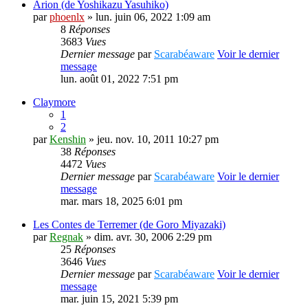
Arion (de Yoshikazu Yasuhiko)
par
phoenlx
» lun. juin 06, 2022 1:09 am
8
Réponses
3683
Vues
Dernier message
par
Scarabéaware
Voir le dernier
message
lun. août 01, 2022 7:51 pm
Claymore
1
2
par
Kenshin
» jeu. nov. 10, 2011 10:27 pm
38
Réponses
4472
Vues
Dernier message
par
Scarabéaware
Voir le dernier
message
mar. mars 18, 2025 6:01 pm
Les Contes de Terremer (de Goro Miyazaki)
par
Regnak
» dim. avr. 30, 2006 2:29 pm
25
Réponses
3646
Vues
Dernier message
par
Scarabéaware
Voir le dernier
message
mar. juin 15, 2021 5:39 pm