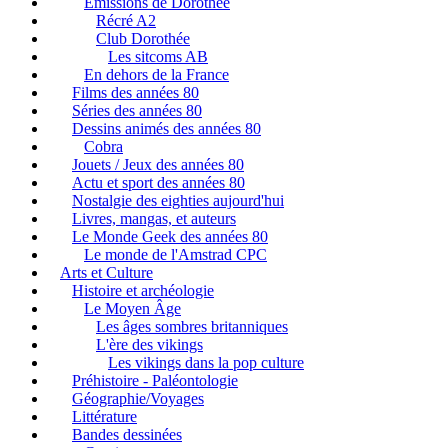
Emissions de Dorothée
Récré A2
Club Dorothée
Les sitcoms AB
En dehors de la France
Films des années 80
Séries des années 80
Dessins animés des années 80
Cobra
Jouets / Jeux des années 80
Actu et sport des années 80
Nostalgie des eighties aujourd'hui
Livres, mangas, et auteurs
Le Monde Geek des années 80
Le monde de l'Amstrad CPC
Arts et Culture
Histoire et archéologie
Le Moyen Âge
Les âges sombres britanniques
L'ère des vikings
Les vikings dans la pop culture
Préhistoire - Paléontologie
Géographie/Voyages
Littérature
Bandes dessinées