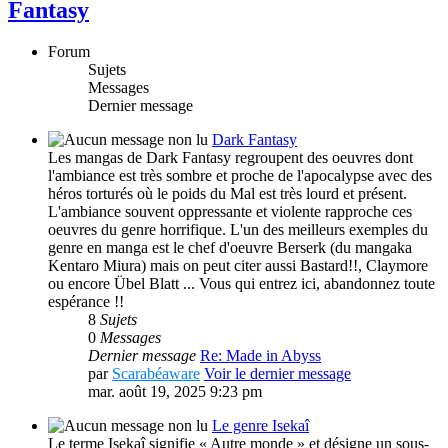
Fantasy
Forum
Sujets
Messages
Dernier message
Dark Fantasy
Les mangas de Dark Fantasy regroupent des oeuvres dont
l'ambiance est très sombre et proche de l'apocalypse avec des
héros torturés où le poids du Mal est très lourd et présent.
L'ambiance souvent oppressante et violente rapproche ces
oeuvres du genre horrifique. L'un des meilleurs exemples du
genre en manga est le chef d'oeuvre Berserk (du mangaka
Kentaro Miura) mais on peut citer aussi Bastard!!, Claymore
ou encore Übel Blatt ... Vous qui entrez ici, abandonnez toute
espérance !!
8
Sujets
0
Messages
Dernier message
Re: Made in Abyss
par
Scarabéaware
Voir le dernier message
mar. août 19, 2025 9:23 pm
Le genre Isekaî
Le terme Isekaî signifie « Autre monde » et désigne un sous-