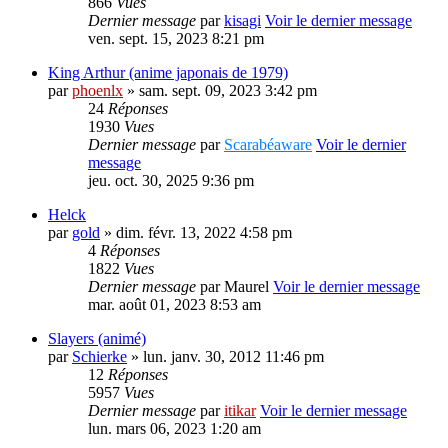
866
Vues
Dernier message
par
kisagi
Voir le dernier message
ven. sept. 15, 2023 8:21 pm
King Arthur (anime japonais de 1979)
par
phoenlx
» sam. sept. 09, 2023 3:42 pm
24
Réponses
1930
Vues
Dernier message
par
Scarabéaware
Voir le dernier
message
jeu. oct. 30, 2025 9:36 pm
Helck
par
gold
» dim. févr. 13, 2022 4:58 pm
4
Réponses
1822
Vues
Dernier message
par
Maurel
Voir le dernier message
mar. août 01, 2023 8:53 am
Slayers (animé)
par
Schierke
» lun. janv. 30, 2012 11:46 pm
12
Réponses
5957
Vues
Dernier message
par
itikar
Voir le dernier message
lun. mars 06, 2023 1:20 am