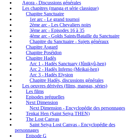
Agora - Discussions générales
Les chapitres (manga et série classique)
Chapitre Sanctuaire
1er arc - Le grand tournoi
2ème arc - Les Chevaliers noirs
3ème arc - Episodes 16 à 35
4ème arc - Golds Saints/Bataille du Sanctuaire
Chapitre du Sanctuaire - Sujets généraux
Chapitre Asgard
Chapitre Poséidon
Chapitre Hadès
Arc 1 - Hadès Sanctuary (Jûnikyû-hen)
Arc 2 - Hadès Inferno (Meikai-hen)
Arc 3 - Hadès Elysion
Chapitre Hadès, discussions générales
Les oeuvres dérivées (films, mangas, séries)
Les films
Episodes préquelles
Next Dimension
Next Dimension - Encyclopédie des personnages
Tenkai Hen (Saint Seiya THEN)
The Lost Canvas
Saint Seiya Lost Canvas - Encyclopédie des
personnages
Episode G