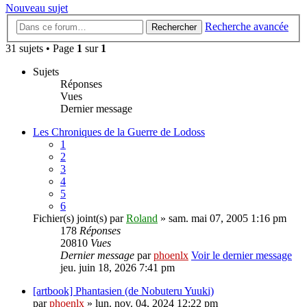
Nouveau sujet
Recherche avancée
Rechercher
31 sujets • Page
1
sur
1
Sujets
Réponses
Vues
Dernier message
Les Chroniques de la Guerre de Lodoss
1
2
3
4
5
6
Fichier(s) joint(s)
par
Roland
» sam. mai 07, 2005 1:16 pm
178
Réponses
20810
Vues
Dernier message
par
phoenlx
Voir le dernier message
jeu. juin 18, 2026 7:41 pm
[artbook] Phantasien (de Nobuteru Yuuki)
par
phoenlx
» lun. nov. 04, 2024 12:22 pm