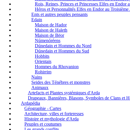
Rois, Reines, Princes et Princesses Elfes en Endor
Héros et Personnalités Elfes en Endor au Troisième
Ents et autres peuples pensants
Edain
Maison de Hador
Maison de Haleth
Maison de Bëor
Númenóréens
Dúnedain et Hommes du Nord
Dúnedain et Hommes du Sud
Hobbits
Orientais
Hommes du Rhovanion
Rohirrim
Nains
Seides des Ténébres et monstres
Animaux
Artefacts et Plantes systémiques d'Arda
Drapeaux, Bannières, Blasons, Symboles de Clans et 
Ardapédia
Géographie - Cartes
Architecture, villes et forteresses
Histoire et mythologie d'Arda
Peuples et coutumes
Les grands conflits