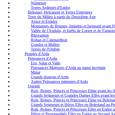
Númenor
Terres Antiques d'Endor
Belegaer, Helcaraxë et Terres Emergees
Terre du Milieu à partir du Deuxième Age
Arnor et Eriador
Montagnes de Brumes, Imladris et Isengard avant l
Vallée de l'Anduin, et forêts de Lorien et de Fangor
Rhovanion
Rohan et Calenardhon
Gondor et Ithilien
Terres de l'Ombre
Peuples d'Arda
Puissances d'Arda
Eru, Valar et Valie
Puissances Majeures d'Arda au statut incertain
Maiar
Grands dragons d'Arda
Autres Puissances mineures d'Arda
Quendi
Rois, Reines, Princes et Princesses Eldar avant les 
Grands Seigneurs et Grandes Dames Elfes avant les
Rois, Reines, Princes et Princesses Eldar en Beleri
Grands Seigneurs et Héros Elfes en Beleriand au P
Rois, Reines, Princes et Princesses Elfes en Endor
Héros et Personnalités Elfes en Endor au Second A