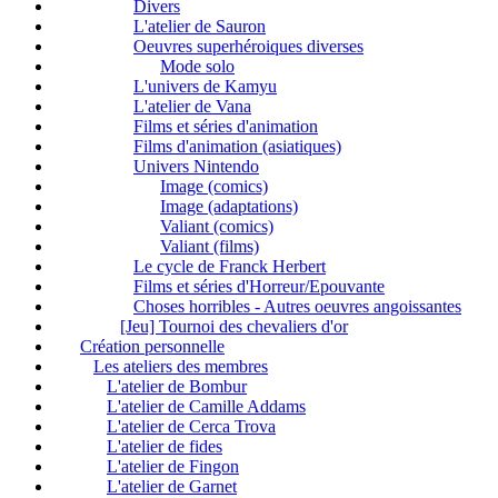
Divers
L'atelier de Sauron
Oeuvres superhéroiques diverses
Mode solo
L'univers de Kamyu
L'atelier de Vana
Films et séries d'animation
Films d'animation (asiatiques)
Univers Nintendo
Image (comics)
Image (adaptations)
Valiant (comics)
Valiant (films)
Le cycle de Franck Herbert
Films et séries d'Horreur/Epouvante
Choses horribles - Autres oeuvres angoissantes
[Jeu] Tournoi des chevaliers d'or
Création personnelle
Les ateliers des membres
L'atelier de Bombur
L'atelier de Camille Addams
L'atelier de Cerca Trova
L'atelier de fides
L'atelier de Fingon
L'atelier de Garnet