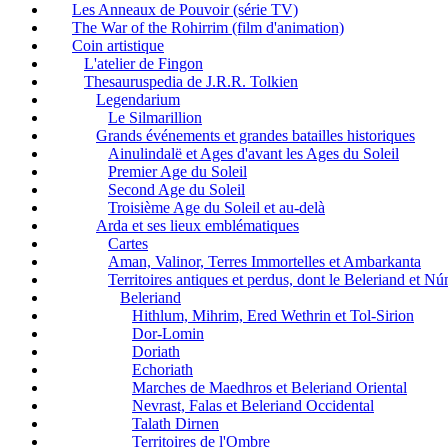
Les Anneaux de Pouvoir (série TV)
The War of the Rohirrim (film d'animation)
Coin artistique
L'atelier de Fingon
Thesauruspedia de J.R.R. Tolkien
Legendarium
Le Silmarillion
Grands événements et grandes batailles historiques
Ainulindalë et Ages d'avant les Ages du Soleil
Premier Age du Soleil
Second Age du Soleil
Troisième Age du Soleil et au-delà
Arda et ses lieux emblématiques
Cartes
Aman, Valinor, Terres Immortelles et Ambarkanta
Territoires antiques et perdus, dont le Beleriand et N
Beleriand
Hithlum, Mihrim, Ered Wethrin et Tol-Sirion
Dor-Lomin
Doriath
Echoriath
Marches de Maedhros et Beleriand Oriental
Nevrast, Falas et Beleriand Occidental
Talath Dirnen
Territoires de l'Ombre