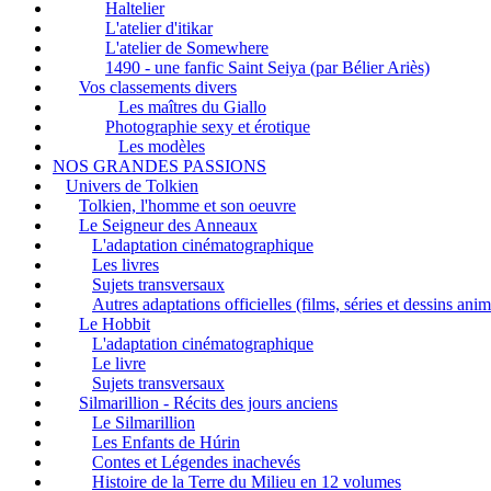
Haltelier
L'atelier d'itikar
L'atelier de Somewhere
1490 - une fanfic Saint Seiya (par Bélier Ariès)
Vos classements divers
Les maîtres du Giallo
Photographie sexy et érotique
Les modèles
NOS GRANDES PASSIONS
Univers de Tolkien
Tolkien, l'homme et son oeuvre
Le Seigneur des Anneaux
L'adaptation cinématographique
Les livres
Sujets transversaux
Autres adaptations officielles (films, séries et dessins ani
Le Hobbit
L'adaptation cinématographique
Le livre
Sujets transversaux
Silmarillion - Récits des jours anciens
Le Silmarillion
Les Enfants de Húrin
Contes et Légendes inachevés
Histoire de la Terre du Milieu en 12 volumes