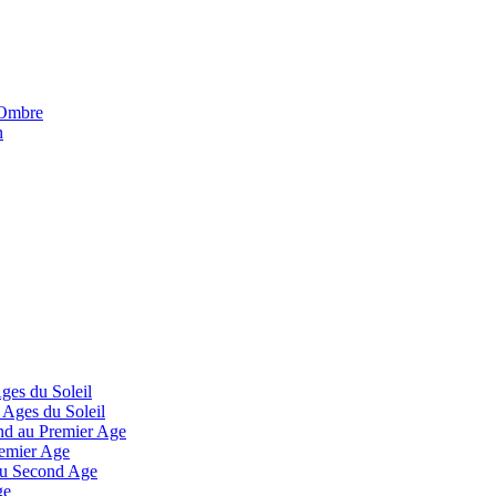
'Ombre
n
Ages du Soleil
 Ages du Soleil
and au Premier Age
remier Age
 au Second Age
ge