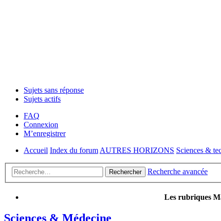
Sujets sans réponse
Sujets actifs
FAQ
Connexion
M’enregistrer
Accueil
Index du forum
AUTRES HORIZONS
Sciences & te
Recherche avancée
Rechercher
Les rubriques Ma
Sciences & Médecine