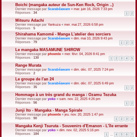
Boichi (mangaka auteur de Sun-Ken Rock, Origin ..)
Dernier message par
Scarabéaware
«
mar. juin 16, 2026 7:33 pm
Réponses :
34
1
2
Mitsuru Adachi
Dernier message par
Yankuza
«
mer. mai 27, 2026 6:58 pm
Réponses :
5
Shirahama Kamomé - Manga L'atelier des sorciers
Dernier message par
Scarabéaware
«
dim. mai 10, 2026 9:43 pm
Réponses :
79
1
2
3
Le mangaka MASAMUNE SHIROW
Dernier message par
phoenlx
«
mer. févr. 04, 2026 8:41 pm
Réponses :
130
1
2
3
4
5
Range Murata
Dernier message par
Scarabéaware
«
dim. déc. 07, 2025 7:24 pm
Réponses :
2
Le groupe de l'an 24
Dernier message par
Scarabéaware
«
dim. déc. 07, 2025 6:49 pm
Réponses :
35
1
2
Hommage à un très grand du manga : Ozamu Tezuka
Dernier message par
yoko
«
sam. nov. 22, 2025 4:26 pm
Réponses :
56
1
2
Junji Ito - Mangaka - Manga Spirale
Dernier message par
phoenlx
«
jeu. nov. 20, 2025 1:47 pm
Réponses :
90
1
2
3
4
Mangaka Kenji Tsuruta - Souvenirs d'Emanon - L'île errante
Dernier message par
yoko
«
dim. nov. 02, 2025 5:16 pm
Réponses :
184
1
…
4
5
6
7