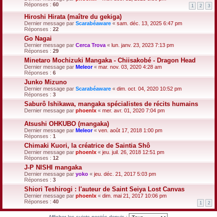
Réponses :
60
1
2
3
Hiroshi Hirata (maître du gekiga)
Dernier message par
Scarabéaware
«
sam. déc. 13, 2025 6:47 pm
Réponses :
22
Go Nagai
Dernier message par
Cerca Trova
«
lun. janv. 23, 2023 7:13 pm
Réponses :
29
Minetaro Mochizuki Mangaka - Chiisakobé - Dragon Head
Dernier message par
Meleor
«
mar. nov. 03, 2020 4:28 am
Réponses :
6
Junko Mizuno
Dernier message par
Scarabéaware
«
dim. oct. 04, 2020 10:52 pm
Réponses :
3
Saburô Ishikawa, mangaka spécialistes de récits humains
Dernier message par
phoenlx
«
mer. avr. 01, 2020 7:04 pm
Atsushi OHKUBO (mangaka)
Dernier message par
Meleor
«
ven. août 17, 2018 1:00 pm
Réponses :
1
Chimaki Kuori, la créatrice de Saintia Shô
Dernier message par
phoenlx
«
jeu. juil. 26, 2018 12:51 pm
Réponses :
12
J-P NISHI mangaka
Dernier message par
yoko
«
jeu. déc. 21, 2017 5:03 pm
Réponses :
3
Shiori Teshirogi : l'auteur de Saint Seiya Lost Canvas
Dernier message par
phoenlx
«
dim. mai 21, 2017 10:06 pm
Réponses :
40
1
2
Afficher les sujets postés depuis :