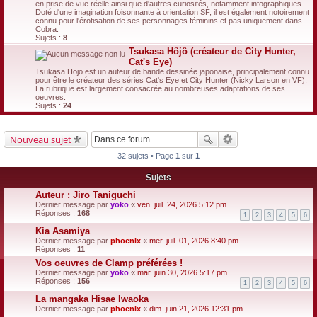
en prise de vue réelle ainsi que d'autres curiosités, notamment infographiques.
Doté d'une imagination foisonnante à orientation SF, il est également notoirement
connu pour l'érotisation de ses personnages féminins et pas uniquement dans
Cobra.
Sujets :
8
Tsukasa Hôjô (créateur de City Hunter,
Cat's Eye)
Tsukasa Hōjō est un auteur de bande dessinée japonaise, principalement connu
pour être le créateur des séries Cat's Eye et City Hunter (Nicky Larson en VF).
La rubrique est largement consacrée au nombreuses adaptations de ses
oeuvres.
Sujets :
24
Nouveau sujet
32 sujets • Page
1
sur
1
Sujets
Auteur : Jiro Taniguchi
Dernier message par
yoko
«
ven. juil. 24, 2026 5:12 pm
Réponses :
168
1
2
3
4
5
6
Kia Asamiya
Dernier message par
phoenlx
«
mer. juil. 01, 2026 8:40 pm
Réponses :
11
Vos oeuvres de Clamp préférées !
Dernier message par
yoko
«
mar. juin 30, 2026 5:17 pm
Réponses :
156
1
2
3
4
5
6
La mangaka Hisae Iwaoka
Dernier message par
phoenlx
«
dim. juin 21, 2026 12:31 pm