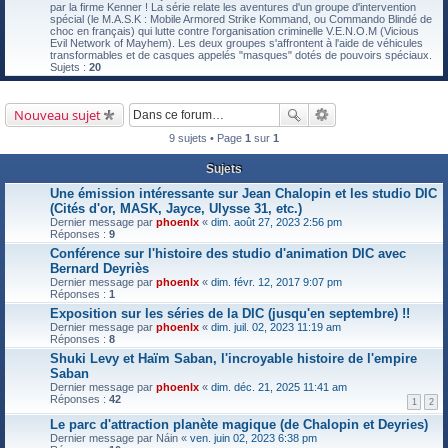
par la firme Kenner ! La série relate les aventures d'un groupe d'intervention
spécial (le M.A.S.K : Mobile Armored Strike Kommand, ou Commando Blindé de
choc en français) qui lutte contre l'organisation criminelle V.E.N.O.M (Vicious
Evil Network of Mayhem). Les deux groupes s'affrontent à l'aide de véhicules
transformables et de casques appelés "masques" dotés de pouvoirs spéciaux.
Sujets :
20
Nouveau sujet
9 sujets • Page
1
sur
1
Sujets
Une émission intéressante sur Jean Chalopin et les studio DIC
(Cités d'or, MASK, Jayce, Ulysse 31, etc.)
Dernier message par
phoenlx
«
dim. août 27, 2023 2:56 pm
Réponses :
9
Conférence sur l'histoire des studio d'animation DIC avec
Bernard Deyriès
Dernier message par
phoenlx
«
dim. févr. 12, 2017 9:07 pm
Réponses :
1
Exposition sur les séries de la DIC (jusqu'en septembre) !!
Dernier message par
phoenlx
«
dim. juil. 02, 2023 11:19 am
Réponses :
8
Shuki Levy et Haïm Saban, l'incroyable histoire de l'empire
Saban
Dernier message par
phoenlx
«
dim. déc. 21, 2025 11:41 am
Réponses :
42
1
2
Le parc d'attraction planète magique (de Chalopin et Deyries)
Dernier message par
Náin
«
ven. juin 02, 2023 6:38 pm