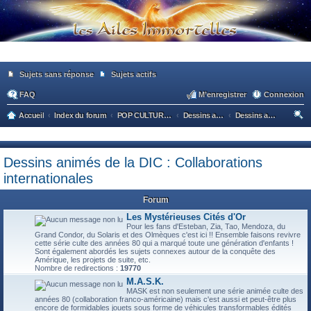
Sujets sans réponse
Sujets actifs
FAQ
M’enregistrer
Connexion
Accueil
Index du forum
POP CULTURE AMERICAINE ET GENERALE
Dessins animés américains
Dessins animés de la DIC : Collaborations internationales
ec
he
Dessins animés de la DIC : Collaborations
rc
internationales
he
r
Forum
Les Mystérieuses Cités d'Or
Pour les fans d'Esteban, Zia, Tao, Mendoza, du
Grand Condor, du Solaris et des Olmèques c'est ici !! Ensemble faisons revivre
cette série culte des années 80 qui a marqué toute une génération d'enfants !
Sont également abordés les sujets connexes autour de la conquête des
Amérique, les projets de suite, etc.
Nombre de redirections :
19770
M.A.S.K.
MASK est non seulement une série animée culte des
années 80 (collaboration franco-américaine) mais c'est aussi et peut-être plus
encore de formidables jouets sous forme de véhicules transformables édités