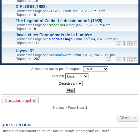
Réponses :
10
DIPLODO (1988)
Dernier message par
ZORRO
«
ven. mai 12, 2023 7:19 pm
Réponses :
8
The Legend of Zelda: Le dessin animé (1989)
Dernier message par
Maedhros
«
mar. janv. 17, 2023 1:54 pm
Réponses :
9
Jayce et les Conquérants de la Lumière
Dernier message par
Gandalf l'Aigri
«
mar. août 04, 2026 6:22 pm
Réponses :
111
1
2
3
4
Ulysse 31
Dernier message par
Scarabéaware
«
mar. juil. 28, 2026 9:05 pm
Réponses :
207
1
…
4
5
6
7
Afficher les sujets postés depuis :
Trier par
Nouveau sujet
9 sujets • Page
1
sur
1
Aller à
QUI EST EN LIGNE
Utilisateurs parcourant ce forum : Aucun utilisateur enregistré et 1 invité