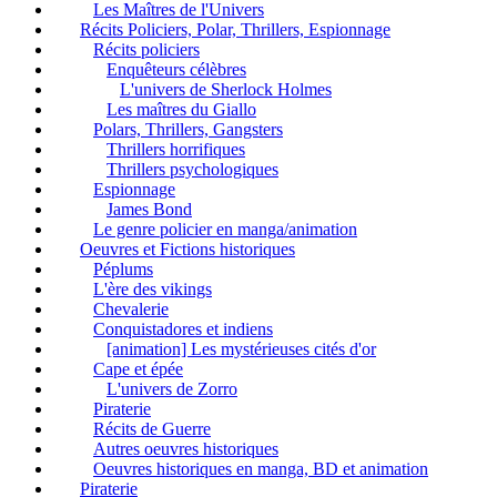
Les Maîtres de l'Univers
Récits Policiers, Polar, Thrillers, Espionnage
Récits policiers
Enquêteurs célèbres
L'univers de Sherlock Holmes
Les maîtres du Giallo
Polars, Thrillers, Gangsters
Thrillers horrifiques
Thrillers psychologiques
Espionnage
James Bond
Le genre policier en manga/animation
Oeuvres et Fictions historiques
Péplums
L'ère des vikings
Chevalerie
Conquistadores et indiens
[animation] Les mystérieuses cités d'or
Cape et épée
L'univers de Zorro
Piraterie
Récits de Guerre
Autres oeuvres historiques
Oeuvres historiques en manga, BD et animation
Piraterie