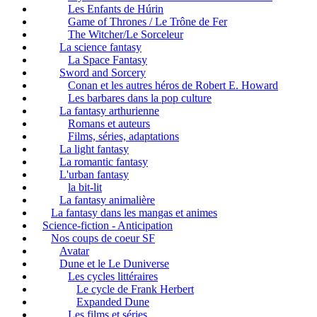
Les Enfants de Húrin
Game of Thrones / Le Trône de Fer
The Witcher/Le Sorceleur
La science fantasy
La Space Fantasy
Sword and Sorcery
Conan et les autres héros de Robert E. Howard
Les barbares dans la pop culture
La fantasy arthurienne
Romans et auteurs
Films, séries, adaptations
La light fantasy
La romantic fantasy
L'urban fantasy
la bit-lit
La fantasy animalière
La fantasy dans les mangas et animes
Science-fiction - Anticipation
Nos coups de coeur SF
Avatar
Dune et le Le Duniverse
Les cycles littéraires
Le cycle de Frank Herbert
Expanded Dune
Les films et séries