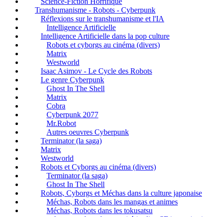
Science-Fiction Horrifique
Transhumanisme - Robots - Cyberpunk
Réflexions sur le transhumanisme et l'IA
Intelligence Artificielle
Intelligence Artificielle dans la pop culture
Robots et cyborgs au cinéma (divers)
Matrix
Westworld
Isaac Asimov - Le Cycle des Robots
Le genre Cyberpunk
Ghost In The Shell
Matrix
Cobra
Cyberpunk 2077
Mr.Robot
Autres oeuvres Cyberpunk
Terminator (la saga)
Matrix
Westworld
Robots et Cyborgs au cinéma (divers)
Terminator (la saga)
Ghost In The Shell
Robots, Cyborgs et Méchas dans la culture japonaise
Méchas, Robots dans les mangas et animes
Méchas, Robots dans les tokusatsu