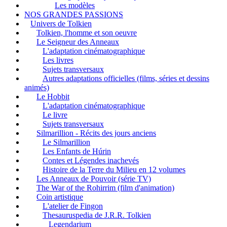
Les modèles
NOS GRANDES PASSIONS
Univers de Tolkien
Tolkien, l'homme et son oeuvre
Le Seigneur des Anneaux
L'adaptation cinématographique
Les livres
Sujets transversaux
Autres adaptations officielles (films, séries et dessins
animés)
Le Hobbit
L'adaptation cinématographique
Le livre
Sujets transversaux
Silmarillion - Récits des jours anciens
Le Silmarillion
Les Enfants de Húrin
Contes et Légendes inachevés
Histoire de la Terre du Milieu en 12 volumes
Les Anneaux de Pouvoir (série TV)
The War of the Rohirrim (film d'animation)
Coin artistique
L'atelier de Fingon
Thesauruspedia de J.R.R. Tolkien
Legendarium