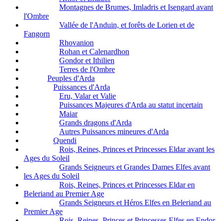
Montagnes de Brumes, Imladris et Isengard avant
l'Ombre
Vallée de l'Anduin, et forêts de Lorien et de
Fangorn
Rhovanion
Rohan et Calenardhon
Gondor et Ithilien
Terres de l'Ombre
Peuples d'Arda
Puissances d'Arda
Eru, Valar et Valie
Puissances Majeures d'Arda au statut incertain
Maiar
Grands dragons d'Arda
Autres Puissances mineures d'Arda
Quendi
Rois, Reines, Princes et Princesses Eldar avant les
Ages du Soleil
Grands Seigneurs et Grandes Dames Elfes avant
les Ages du Soleil
Rois, Reines, Princes et Princesses Eldar en
Beleriand au Premier Age
Grands Seigneurs et Héros Elfes en Beleriand au
Premier Age
Rois, Reines, Princes et Princesses Elfes en Endor