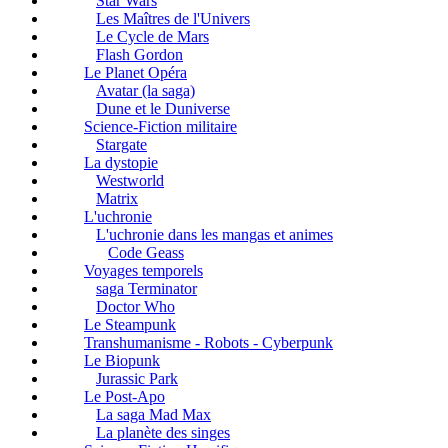
Star Wars
Les Maîtres de l'Univers
Le Cycle de Mars
Flash Gordon
Le Planet Opéra
Avatar (la saga)
Dune et le Duniverse
Science-Fiction militaire
Stargate
La dystopie
Westworld
Matrix
L'uchronie
L'uchronie dans les mangas et animes
Code Geass
Voyages temporels
saga Terminator
Doctor Who
Le Steampunk
Transhumanisme - Robots - Cyberpunk
Le Biopunk
Jurassic Park
Le Post-Apo
La saga Mad Max
La planète des singes