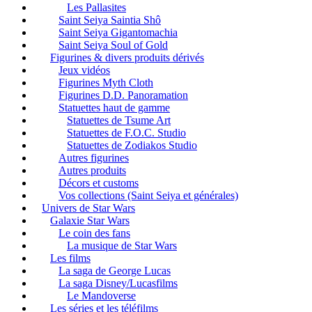
Les Pallasites
Saint Seiya Saintia Shô
Saint Seiya Gigantomachia
Saint Seiya Soul of Gold
Figurines & divers produits dérivés
Jeux vidéos
Figurines Myth Cloth
Figurines D.D. Panoramation
Statuettes haut de gamme
Statuettes de Tsume Art
Statuettes de F.O.C. Studio
Statuettes de Zodiakos Studio
Autres figurines
Autres produits
Décors et customs
Vos collections (Saint Seiya et générales)
Univers de Star Wars
Galaxie Star Wars
Le coin des fans
La musique de Star Wars
Les films
La saga de George Lucas
La saga Disney/Lucasfilms
Le Mandoverse
Les séries et les téléfilms