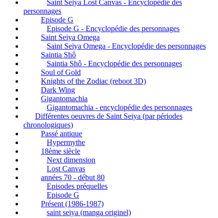
Saint Seiya Lost Canvas - Encyclopédie des
personnages
Episode G
Episode G - Encyclopédie des personnages
Saint Seiya Omega
Saint Seiya Omega - Encyclopédie des personnages
Saintia Shô
Saintia Shô - Encyclopédie des personnages
Soul of Gold
Knights of the Zodiac (reboot 3D)
Dark Wing
Gigantomachia
Gigantomachia - encyclopédie des personnages
Différentes oeuvres de Saint Seiya (par périodes
chronologiques)
Passé antique
Hypermythe
18ème siècle
Next dimension
Lost Canvas
années 70 - début 80
Episodes préquelles
Episode G
Présent (1986-1987)
saint seiya (manga originel)