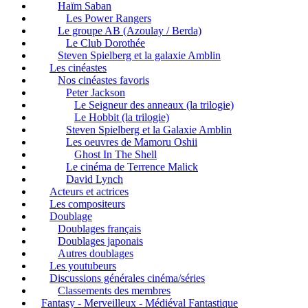
Haïm Saban
Les Power Rangers
Le groupe AB (Azoulay / Berda)
Le Club Dorothée
Steven Spielberg et la galaxie Amblin
Les cinéastes
Nos cinéastes favoris
Peter Jackson
Le Seigneur des anneaux (la trilogie)
Le Hobbit (la trilogie)
Steven Spielberg et la Galaxie Amblin
Les oeuvres de Mamoru Oshii
Ghost In The Shell
Le cinéma de Terrence Malick
David Lynch
Acteurs et actrices
Les compositeurs
Doublage
Doublages français
Doublages japonais
Autres doublages
Les youtubeurs
Discussions générales cinéma/séries
Classements des membres
Fantasy - Merveilleux - Médiéval Fantastique