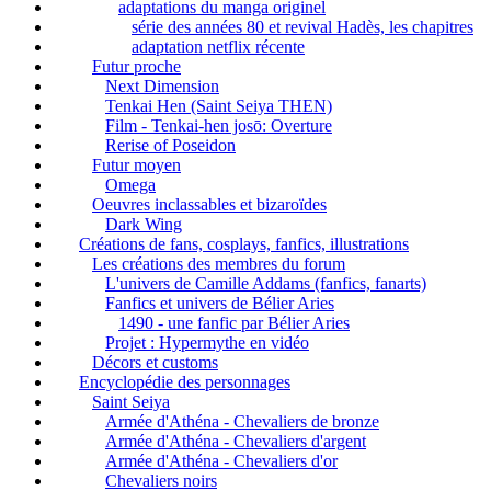
adaptations du manga originel
série des années 80 et revival Hadès, les chapitres
adaptation netflix récente
Futur proche
Next Dimension
Tenkai Hen (Saint Seiya THEN)
Film - Tenkai-hen josō: Overture
Rerise of Poseidon
Futur moyen
Omega
Oeuvres inclassables et bizaroïdes
Dark Wing
Créations de fans, cosplays, fanfics, illustrations
Les créations des membres du forum
L'univers de Camille Addams (fanfics, fanarts)
Fanfics et univers de Bélier Aries
1490 - une fanfic par Bélier Aries
Projet : Hypermythe en vidéo
Décors et customs
Encyclopédie des personnages
Saint Seiya
Armée d'Athéna - Chevaliers de bronze
Armée d'Athéna - Chevaliers d'argent
Armée d'Athéna - Chevaliers d'or
Chevaliers noirs