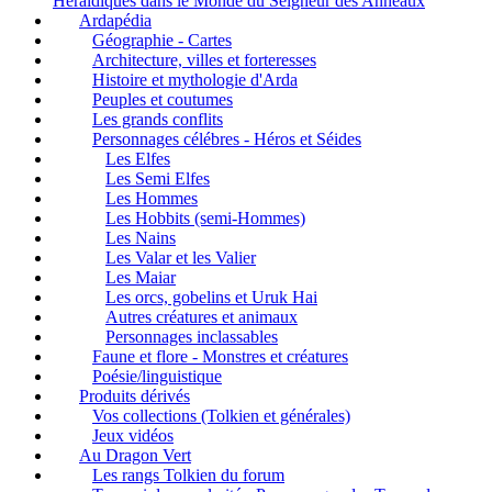
Heraldiques dans le Monde du Seigneur des Anneaux
Ardapédia
Géographie - Cartes
Architecture, villes et forteresses
Histoire et mythologie d'Arda
Peuples et coutumes
Les grands conflits
Personnages célébres - Héros et Séides
Les Elfes
Les Semi Elfes
Les Hommes
Les Hobbits (semi-Hommes)
Les Nains
Les Valar et les Valier
Les Maiar
Les orcs, gobelins et Uruk Hai
Autres créatures et animaux
Personnages inclassables
Faune et flore - Monstres et créatures
Poésie/linguistique
Produits dérivés
Vos collections (Tolkien et générales)
Jeux vidéos
Au Dragon Vert
Les rangs Tolkien du forum