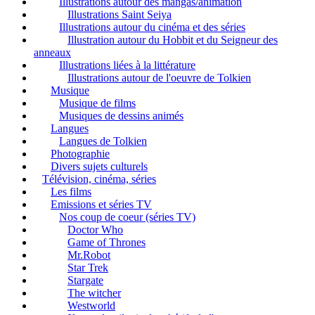
Illustrations autour des mangas/animation
Illustrations Saint Seiya
Illustrations autour du cinéma et des séries
Illustration autour du Hobbit et du Seigneur des
anneaux
Illustrations liées à la littérature
Illustrations autour de l'oeuvre de Tolkien
Musique
Musique de films
Musiques de dessins animés
Langues
Langues de Tolkien
Photographie
Divers sujets culturels
Télévision, cinéma, séries
Les films
Emissions et séries TV
Nos coup de coeur (séries TV)
Doctor Who
Game of Thrones
Mr.Robot
Star Trek
Stargate
The witcher
Westworld