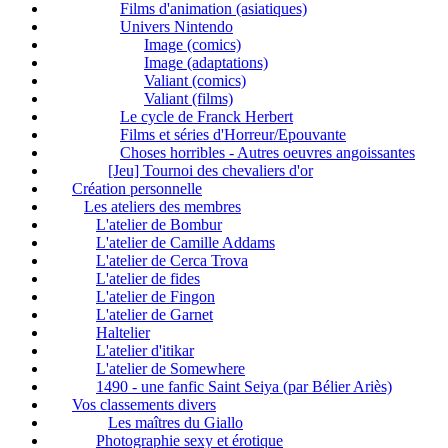
Films d'animation (asiatiques)
Univers Nintendo
Image (comics)
Image (adaptations)
Valiant (comics)
Valiant (films)
Le cycle de Franck Herbert
Films et séries d'Horreur/Epouvante
Choses horribles - Autres oeuvres angoissantes
[Jeu] Tournoi des chevaliers d'or
Création personnelle
Les ateliers des membres
L'atelier de Bombur
L'atelier de Camille Addams
L'atelier de Cerca Trova
L'atelier de fides
L'atelier de Fingon
L'atelier de Garnet
Haltelier
L'atelier d'itikar
L'atelier de Somewhere
1490 - une fanfic Saint Seiya (par Bélier Ariès)
Vos classements divers
Les maîtres du Giallo
Photographie sexy et érotique