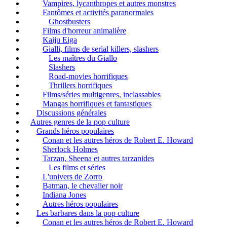
Vampires, lycanthropes et autres monstres
Fantômes et activités paranormales
Ghostbusters
Films d'horreur animalière
Kaiju Eiga
Gialli, films de serial killers, slashers
Les maîtres du Giallo
Slashers
Road-movies horrifiques
Thrillers horrifiques
Films/séries multigenres, inclassables
Mangas horrifiques et fantastiques
Discussions générales
Autres genres de la pop culture
Grands héros populaires
Conan et les autres héros de Robert E. Howard
Sherlock Holmes
Tarzan, Sheena et autres tarzanides
Les films et séries
L'univers de Zorro
Batman, le chevalier noir
Indiana Jones
Autres héros populaires
Les barbares dans la pop culture
Conan et les autres héros de Robert E. Howard