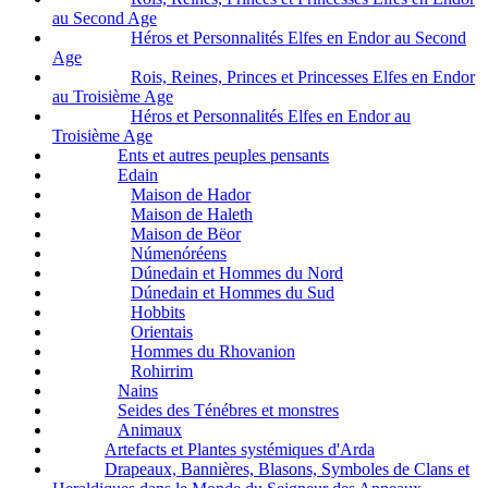
au Second Age
Héros et Personnalités Elfes en Endor au Second
Age
Rois, Reines, Princes et Princesses Elfes en Endor
au Troisième Age
Héros et Personnalités Elfes en Endor au
Troisième Age
Ents et autres peuples pensants
Edain
Maison de Hador
Maison de Haleth
Maison de Bëor
Númenóréens
Dúnedain et Hommes du Nord
Dúnedain et Hommes du Sud
Hobbits
Orientais
Hommes du Rhovanion
Rohirrim
Nains
Seides des Ténébres et monstres
Animaux
Artefacts et Plantes systémiques d'Arda
Drapeaux, Bannières, Blasons, Symboles de Clans et