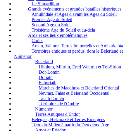
Le Silmarillion
Grands événements et grandes batailles historiques
Ainulindalë et Ages d'avant les Ages du Soleil
Premier Age du Soleil
Second Age du Soleil
Troisième Age du Soleil et au-delà
Arda et ses lieux emblématiques
Cartes
Aman, Valinor, Terres Immortelles et Ambarkanta
Territoires antiques et perdus, dont le Beleriand et
Númenor
Beleriand
Hithlum, Mihrim, Ered Wethrin et Tol-Sirion
Dor-Lomin
Doriath
Echoriath
Marches de Maedhros et Beleriand Oriental
Nevrast, Falas et Beleriand Occidental
Talath Dirnen
Territoires de l'Ombre
Númenor
Terres Antiques d'Endor
Belegaer, Helcaraxë et Terres Emergees
Terre du Milieu à partir du Deuxième Age
Arnor et Eriador