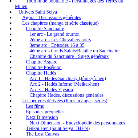
Tournoi de popularité - Personnages des Terres du
Milieu
Univers Saint Seiya
Agora - Discussions générales
Les chapitres (manga et série classique)
Chapitre Sanctuaire
1er arc - Le grand tournoi
2ème arc - Les Chevaliers noirs
3ème arc - Episodes 16 à 35
4ème arc - Golds Saints/Bataille du Sanctuaire
Chapitre du Sanctuaire - Sujets généraux
Chapitre Asgard
Chapitre Poséidon
Chapitre Hadès
Arc 1 - Hadès Sanctuary (Jûnikyû-hen)
Arc 2 - Hadès Inferno (Meikai-hen)
Arc 3 - Hadès Elysion
Chapitre Hadès, discussions générales
Les oeuvres dérivées (films, mangas, séries)
Les films
Episodes préquelles
Next Dimension
Next Dimension - Encyclopédie des personnages
Tenkai Hen (Saint Seiya THEN)
The Lost Canvas