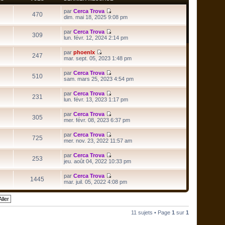
l
e
par
Cerca Trova
470
d
V
dim. mai 18, 2025 9:08 pm
e
o
r
i
par
Cerca Trova
n
r
309
V
lun. févr. 12, 2024 2:14 pm
i
l
o
e
e
i
r
par
phoenlx
d
r
247
m
V
mar. sept. 05, 2023 1:48 pm
e
l
e
o
r
e
s
i
n
par
Cerca Trova
d
s
r
510
i
V
sam. mars 25, 2023 4:54 pm
e
a
l
e
o
r
g
e
r
i
n
e
par
Cerca Trova
d
m
r
231
i
V
lun. févr. 13, 2023 1:17 pm
e
e
l
e
o
r
s
e
r
i
n
s
par
Cerca Trova
d
m
r
305
i
a
V
mer. févr. 08, 2023 6:37 pm
e
e
l
e
g
o
r
s
e
r
e
i
n
s
par
Cerca Trova
d
m
r
725
i
a
V
mer. nov. 23, 2022 11:57 am
e
e
l
e
g
o
r
s
e
r
e
i
n
s
par
Cerca Trova
d
m
r
253
i
a
V
jeu. août 04, 2022 10:33 pm
e
e
l
e
g
o
r
s
e
r
e
i
n
s
par
Cerca Trova
d
m
r
1445
i
a
V
mar. juil. 05, 2022 4:08 pm
e
e
l
e
g
o
r
s
e
r
e
i
n
s
d
m
r
i
a
e
e
l
e
g
r
s
e
r
11 sujets • Page
1
sur
1
e
n
s
d
m
i
a
e
e