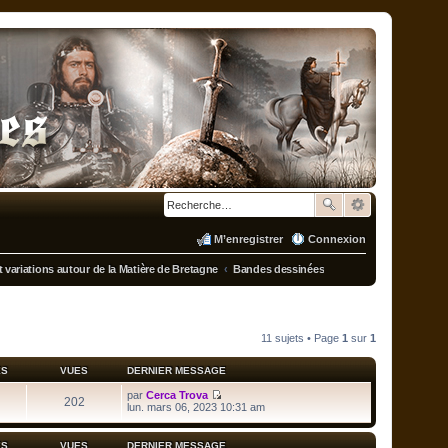
M’enregistrer
Connexion
 variations autour de la Matière de Bretagne
Bandes dessinées
11 sujets • Page
1
sur
1
ES
VUES
DERNIER MESSAGE
par
Cerca Trova
202
V
lun. mars 06, 2023 10:31 am
o
i
r
ES
VUES
DERNIER MESSAGE