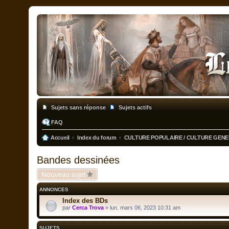
Sujets sans réponse
Sujets actifs
FAQ
Accueil
Index du forum
CULTURE POPULAIRE / CULTURE GEN
Bandes dessinées
Nouveau sujet
ANNONCES
Index des BDs
par
Cerca Trova
» lun. mars 06, 2023 10:31 am
SUJETS