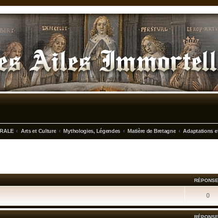
ERALE
Arts et Culture
Mythologies, Légendes
Matière de Bretagne
Adaptations et
RÉPONS
0
RÉPONS