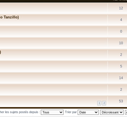
12
o Tanzillo)
4
0
10
)
2
5
14
2
53
1
2
cher les sujets postés depuis :
Trier par