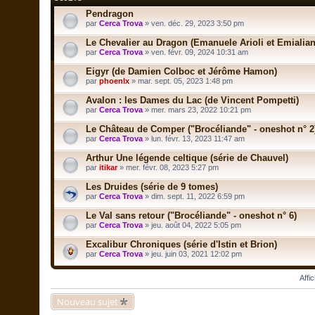
Pendragon
par
Cerca Trova
» ven. déc. 29, 2023 3:50 pm
Le Chevalier au Dragon (Emanuele Arioli et Emialian
par
Cerca Trova
» ven. févr. 09, 2024 10:31 am
Eigyr (de Damien Colboc et Jérôme Hamon)
par
phoenlx
» mar. sept. 05, 2023 1:48 pm
Avalon : les Dames du Lac (de Vincent Pompetti)
par
Cerca Trova
» mer. mars 23, 2022 10:21 pm
Le Château de Comper ("Brocéliande" - oneshot n° 2
par
Cerca Trova
» lun. févr. 13, 2023 11:47 am
Arthur Une légende celtique (série de Chauvel)
par
itikar
» mer. févr. 08, 2023 5:27 pm
Les Druides (série de 9 tomes)
par
Cerca Trova
» dim. sept. 11, 2022 6:59 pm
Le Val sans retour ("Brocéliande" - oneshot n° 6)
par
Cerca Trova
» jeu. août 04, 2022 5:05 pm
Excalibur Chroniques (série d'Istin et Brion)
par
Cerca Trova
» jeu. juin 03, 2021 12:02 pm
Affi
Nouveau sujet