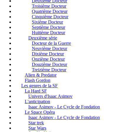
Deuxième Docteur
Troisième Docteur
Quatrième Docteur
Cinquième Docteur
Sixième Docteur
Septième Docteur
Huitième Docteur
Deuxième série
Docteur de la Guerre
Neuvième Docteur
Dixième Docteur
Onzième Docteur
Douzième Docteur
Treizième Docteur
Alien & Predator
Flash Gordon
Les genres de la SF
La Hard SF
Univers d'Isaac Asimov
L'anticipation
Isaac Asimov - Le Cycle de Fondation
Le Space Opéra
Isaac Asimov - Le Cycle de Fondation
Star trek
Star Wars