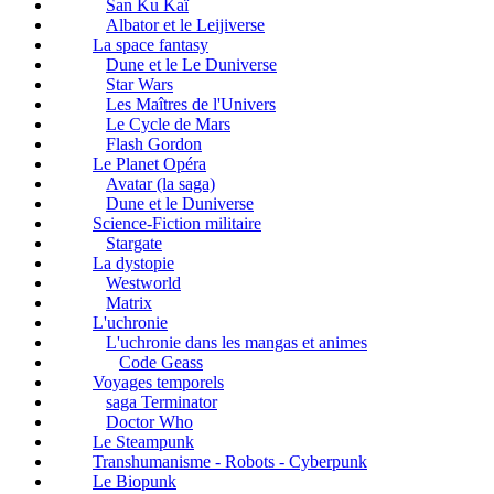
San Ku Kaï
Albator et le Leijiverse
La space fantasy
Dune et le Le Duniverse
Star Wars
Les Maîtres de l'Univers
Le Cycle de Mars
Flash Gordon
Le Planet Opéra
Avatar (la saga)
Dune et le Duniverse
Science-Fiction militaire
Stargate
La dystopie
Westworld
Matrix
L'uchronie
L'uchronie dans les mangas et animes
Code Geass
Voyages temporels
saga Terminator
Doctor Who
Le Steampunk
Transhumanisme - Robots - Cyberpunk
Le Biopunk