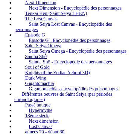
Next Dimension
Next Dimension - Encyclopédie des personnages
Tenkai Hen (Saint Seiya THEN)
The Lost Canvas
Saint Seiya Lost Canvas - Encyclopédie des
personnages
Episode G
Episode G - Encyclopédie des personnages
Saint Seiya Omega
Saint Seiya Omega - Encyclopédie des personnages
Saintia Shô
Saintia Shô - Encyclopédie des personnages
Soul of Gold
Knights of the Zodiac (reboot 3D)
Dark Wing
Gigantomachia
Gigantomachia - encyclopédie des personnages
Différentes oeuvres de Saint Seiya (par périodes
chronologiques)
Passé antique
Hypermythe
18ème siècle
Next dimension
Lost Canvas
années 70 - début 80