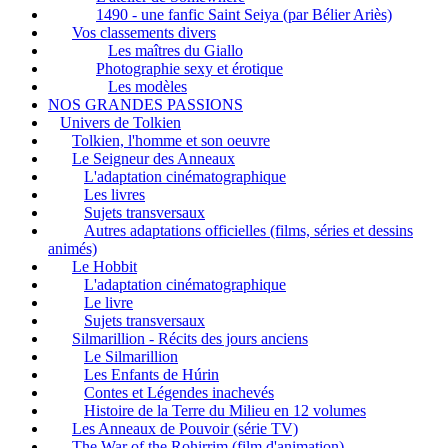
1490 - une fanfic Saint Seiya (par Bélier Ariès)
Vos classements divers
Les maîtres du Giallo
Photographie sexy et érotique
Les modèles
NOS GRANDES PASSIONS
Univers de Tolkien
Tolkien, l'homme et son oeuvre
Le Seigneur des Anneaux
L'adaptation cinématographique
Les livres
Sujets transversaux
Autres adaptations officielles (films, séries et dessins
animés)
Le Hobbit
L'adaptation cinématographique
Le livre
Sujets transversaux
Silmarillion - Récits des jours anciens
Le Silmarillion
Les Enfants de Húrin
Contes et Légendes inachevés
Histoire de la Terre du Milieu en 12 volumes
Les Anneaux de Pouvoir (série TV)
The War of the Rohirrim (film d'animation)