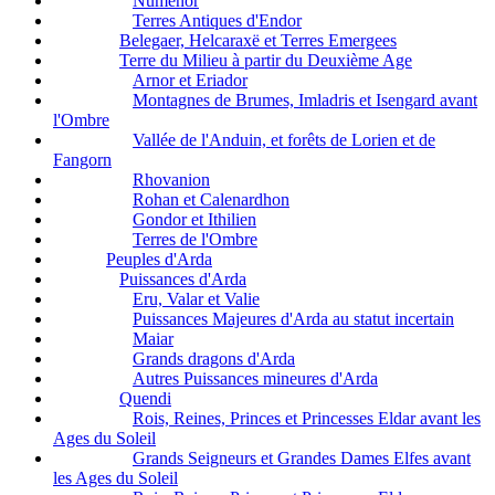
Númenor
Terres Antiques d'Endor
Belegaer, Helcaraxë et Terres Emergees
Terre du Milieu à partir du Deuxième Age
Arnor et Eriador
Montagnes de Brumes, Imladris et Isengard avant
l'Ombre
Vallée de l'Anduin, et forêts de Lorien et de
Fangorn
Rhovanion
Rohan et Calenardhon
Gondor et Ithilien
Terres de l'Ombre
Peuples d'Arda
Puissances d'Arda
Eru, Valar et Valie
Puissances Majeures d'Arda au statut incertain
Maiar
Grands dragons d'Arda
Autres Puissances mineures d'Arda
Quendi
Rois, Reines, Princes et Princesses Eldar avant les
Ages du Soleil
Grands Seigneurs et Grandes Dames Elfes avant
les Ages du Soleil