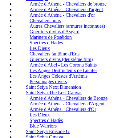
Armée d'Athéna - Chevaliers de bronze
Armée d'Athéna - Chevaliers d'argent
Armée d'Athéna - Chevaliers d'or
Chevaliers noirs
Autres Chevaliers (armures inconnues)
Guerriers divins d'Asgard
Mariners de Poséidon
Spectres d'Hadès
Les Dieux
Chevaliers fantôme d'Eris
Guerriers divins (deuxième film)
Armée d'Abel - Les Corona Saints
Les Anges Destructeurs de Lucifer
Les Anges Célestes d'Artémis
Personnages divers
Saint Seiya Next Dimension
Saint Seiya The Lost Canvas
Armée d'Athéna - Chevaliers de Bronze
Armée d'Athéna - Chevaliers d'Argent
Armée d'Athéna - Chevaliers d'Or
Les Dieux
Spectres d'Hadès
Blue Warriors
Saint Seiya Episode G
Saint Seiya Omega