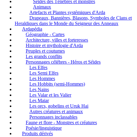
Seides des Ténébres et monstres
Animaux
Artefacts et Plantes systémiques d'Arda
Drapeaux, Bannières, Blasons, Symboles de Clans et
Heraldiques dans le Monde du Seigneur des Anneaux
Ardapédia
Géographie - Cartes
Architecture, villes et forteresses
Histoire et mythologie d'Arda
Peuples et coutumes
Les grands conflits
Personnages célébres - Héros et Séides
Les Elfes
Les Semi Elfes
Les Hommes
Les Hobbits (semi-Hommes)
Les Nains
Les Valar et les Valier
Les Maiar
Les orcs, gobelins et Uruk Hai
Autres créatures et animaux
Personnages inclassables
Faune et flore - Monstres et créatures
Poésie/linguistique
Produits dérivés