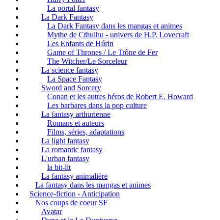
La portal fantasy
La Dark Fantasy
La Dark Fantasy dans les mangas et animes
Mythe de Cthulhu - univers de H.P. Lovecraft
Les Enfants de Húrin
Game of Thrones / Le Trône de Fer
The Witcher/Le Sorceleur
La science fantasy
La Space Fantasy
Sword and Sorcery
Conan et les autres héros de Robert E. Howard
Les barbares dans la pop culture
La fantasy arthurienne
Romans et auteurs
Films, séries, adaptations
La light fantasy
La romantic fantasy
L'urban fantasy
la bit-lit
La fantasy animalière
La fantasy dans les mangas et animes
Science-fiction - Anticipation
Nos coups de coeur SF
Avatar