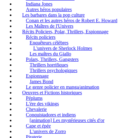
Indiana Jones
Autres héros populaires
Les barbares dans la pop culture
Conan et les autres héros de Robert E. Howard
Les Maîtres de l'Univers
Récits Policiers, Polar, Thrillers, Espionnage
Récits policiers
Enquêteurs célèbres
L'univers de Sherlock Holmes
Les maîtres du Giallo
Polars, Thrillers, Gangsters
Thrillers horrifiques
Thrillers psychologiques
Espionnage
James Bond
Le genre policier en manga/animation
Oeuvres et Fictions historiques
Péplums
L'ère des vikings
Chevalerie
Conquistadores et indiens
[animation] Les mystérieuses cités d'or
Cape et épée
L'univers de Zorro
Piraterie