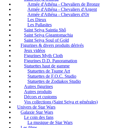
Armée d'Athéna - Chevaliers de Bronze
Armée d'Athéna - Chevaliers d'Argent
Armée d'Athéna - Chevaliers d'Or
Les Dieux
Les Pallasites
Saint Seiya Saintia Shô
Saint Seiya Gigantomachia
Saint Seiya Soul of Gold
Figurines & divers produits dérivés
Jeux vidéos
Figurines Myth Cloth
Figurines D.D. Panoramation
Statuettes haut de gamme
Statuettes de Tsume Art
Statuettes de F.O.C. Studio
Statuettes de Zodiakos Studio
Autres figurines
Autres produits
Décors et customs
Vos collections (Saint Seiya et générales)
Univers de Star Wars
Galaxie Star Wars
Le coin des fans
La musique de Star Wars
Les films