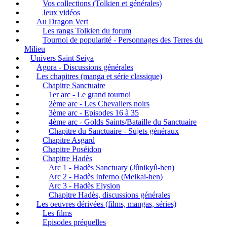
Vos collections (Tolkien et générales)
Jeux vidéos
Au Dragon Vert
Les rangs Tolkien du forum
Tournoi de popularité - Personnages des Terres du
Milieu
Univers Saint Seiya
Agora - Discussions générales
Les chapitres (manga et série classique)
Chapitre Sanctuaire
1er arc - Le grand tournoi
2ème arc - Les Chevaliers noirs
3ème arc - Episodes 16 à 35
4ème arc - Golds Saints/Bataille du Sanctuaire
Chapitre du Sanctuaire - Sujets généraux
Chapitre Asgard
Chapitre Poséidon
Chapitre Hadès
Arc 1 - Hadès Sanctuary (Jûnikyû-hen)
Arc 2 - Hadès Inferno (Meikai-hen)
Arc 3 - Hadès Elysion
Chapitre Hadès, discussions générales
Les oeuvres dérivées (films, mangas, séries)
Les films
Episodes préquelles