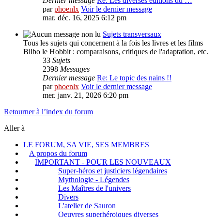
Dernier message
Re: Les diverses éditions du …
par
phoenlx
Voir le dernier message
mar. déc. 16, 2025 6:12 pm
Sujets transversaux
Tous les sujets qui concernent à la fois les livres et les films
Bilbo le Hobbit : comparaisons, critiques de l'adaptation, etc.
33
Sujets
2398
Messages
Dernier message
Re: Le topic des nains !!
par
phoenlx
Voir le dernier message
mer. janv. 21, 2026 6:20 pm
Retourner à l’index du forum
Aller à
LE FORUM, SA VIE, SES MEMBRES
A propos du forum
IMPORTANT - POUR LES NOUVEAUX
Super-héros et justiciers légendaires
Mythologie - Légendes
Les Maîtres de l'univers
Divers
L'atelier de Sauron
Oeuvres superhéroiques diverses