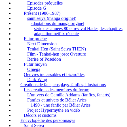
Episodes préquelles
Episode G
Présent (1986-1987)
saint seiya (manga originel)
adaptations du manga originel
série des années 80 et revival Hadès, les chapitres
adaptation netflix récente
Futur proche
Next Dimension
Tenkai Hen (Saint Seiya THEN)
Film - Tenkai-hen josō: Overture
Rerise of Poseidon
Futur moyen
Omega
Oeuvres inclassables et bizaroïdes
Dark Wing
Créations de fans, cosplays, fanfics, illustrations
Les créations des membres du forum
L'univers de Camille Addams (fanfics, fanarts)
Fanfics et univers de Bélier Aries
1490 - une fanfic par Bélier Aries
Projet : Hypermythe en vidéo
Décors et customs
Encyclopédie des personnages
Saint Seiya