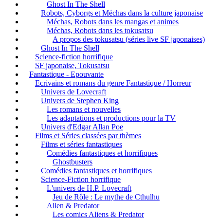
Ghost In The Shell
Robots, Cyborgs et Méchas dans la culture japonaise
Méchas, Robots dans les mangas et animes
Méchas, Robots dans les tokusatsu
A propos des tokusatsu (séries live SF japonaises)
Ghost In The Shell
Science-fiction horrifique
SF japonaise, Tokusatsu
Fantastique - Epouvante
Ecrivains et romans du genre Fantastique / Horreur
Univers de Lovecraft
Univers de Stephen King
Les romans et nouvelles
Les adaptations et productions pour la TV
Univers d'Edgar Allan Poe
Films et Séries classées par thèmes
Films et séries fantastiques
Comédies fantastiques et horrifiques
Ghostbusters
Comédies fantastiques et horrifiques
Science-Fiction horrifique
L'univers de H.P. Lovecraft
Jeu de Rôle : Le mythe de Cthulhu
Alien & Predator
Les comics Aliens & Predator