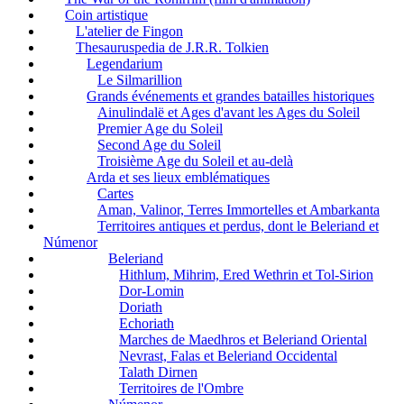
Coin artistique
L'atelier de Fingon
Thesauruspedia de J.R.R. Tolkien
Legendarium
Le Silmarillion
Grands événements et grandes batailles historiques
Ainulindalë et Ages d'avant les Ages du Soleil
Premier Age du Soleil
Second Age du Soleil
Troisième Age du Soleil et au-delà
Arda et ses lieux emblématiques
Cartes
Aman, Valinor, Terres Immortelles et Ambarkanta
Territoires antiques et perdus, dont le Beleriand et
Númenor
Beleriand
Hithlum, Mihrim, Ered Wethrin et Tol-Sirion
Dor-Lomin
Doriath
Echoriath
Marches de Maedhros et Beleriand Oriental
Nevrast, Falas et Beleriand Occidental
Talath Dirnen
Territoires de l'Ombre