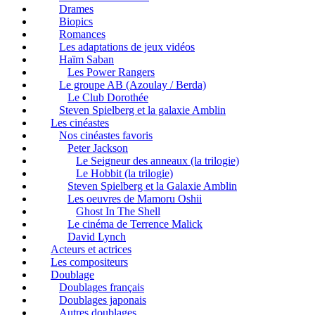
Drames
Biopics
Romances
Les adaptations de jeux vidéos
Haïm Saban
Les Power Rangers
Le groupe AB (Azoulay / Berda)
Le Club Dorothée
Steven Spielberg et la galaxie Amblin
Les cinéastes
Nos cinéastes favoris
Peter Jackson
Le Seigneur des anneaux (la trilogie)
Le Hobbit (la trilogie)
Steven Spielberg et la Galaxie Amblin
Les oeuvres de Mamoru Oshii
Ghost In The Shell
Le cinéma de Terrence Malick
David Lynch
Acteurs et actrices
Les compositeurs
Doublage
Doublages français
Doublages japonais
Autres doublages