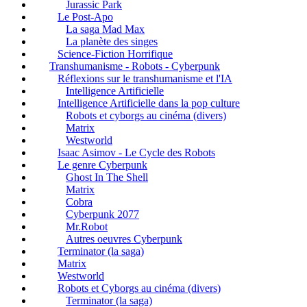
Jurassic Park
Le Post-Apo
La saga Mad Max
La planète des singes
Science-Fiction Horrifique
Transhumanisme - Robots - Cyberpunk
Réflexions sur le transhumanisme et l'IA
Intelligence Artificielle
Intelligence Artificielle dans la pop culture
Robots et cyborgs au cinéma (divers)
Matrix
Westworld
Isaac Asimov - Le Cycle des Robots
Le genre Cyberpunk
Ghost In The Shell
Matrix
Cobra
Cyberpunk 2077
Mr.Robot
Autres oeuvres Cyberpunk
Terminator (la saga)
Matrix
Westworld
Robots et Cyborgs au cinéma (divers)
Terminator (la saga)