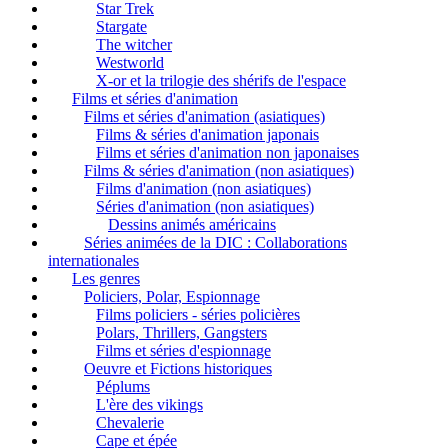
Star Trek
Stargate
The witcher
Westworld
X-or et la trilogie des shérifs de l'espace
Films et séries d'animation
Films et séries d'animation (asiatiques)
Films & séries d'animation japonais
Films et séries d'animation non japonaises
Films & séries d'animation (non asiatiques)
Films d'animation (non asiatiques)
Séries d'animation (non asiatiques)
Dessins animés américains
Séries animées de la DIC : Collaborations
internationales
Les genres
Policiers, Polar, Espionnage
Films policiers - séries policières
Polars, Thrillers, Gangsters
Films et séries d'espionnage
Oeuvre et Fictions historiques
Péplums
L'ère des vikings
Chevalerie
Cape et épée