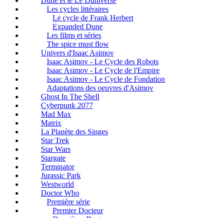
Dune et le Le Duniverse
Les cycles littéraires
Le cycle de Frank Herbert
Expanded Dune
Les films et séries
The spice must flow
Univers d'Isaac Asimov
Isaac Asimov - Le Cycle des Robots
Isaac Asimov - Le Cycle de l'Empire
Isaac Asimov - Le Cycle de Fondation
Adaptations des oeuvres d'Asimov
Ghost In The Shell
Cyberpunk 2077
Mad Max
Matrix
La Planète des Singes
Star Trek
Star Wars
Stargate
Terminator
Jurassic Park
Westworld
Doctor Who
Première série
Premier Docteur