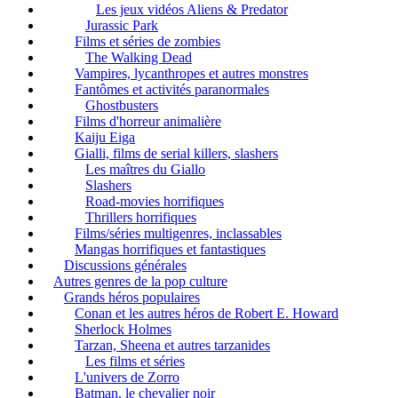
Les jeux vidéos Aliens & Predator
Jurassic Park
Films et séries de zombies
The Walking Dead
Vampires, lycanthropes et autres monstres
Fantômes et activités paranormales
Ghostbusters
Films d'horreur animalière
Kaiju Eiga
Gialli, films de serial killers, slashers
Les maîtres du Giallo
Slashers
Road-movies horrifiques
Thrillers horrifiques
Films/séries multigenres, inclassables
Mangas horrifiques et fantastiques
Discussions générales
Autres genres de la pop culture
Grands héros populaires
Conan et les autres héros de Robert E. Howard
Sherlock Holmes
Tarzan, Sheena et autres tarzanides
Les films et séries
L'univers de Zorro
Batman, le chevalier noir