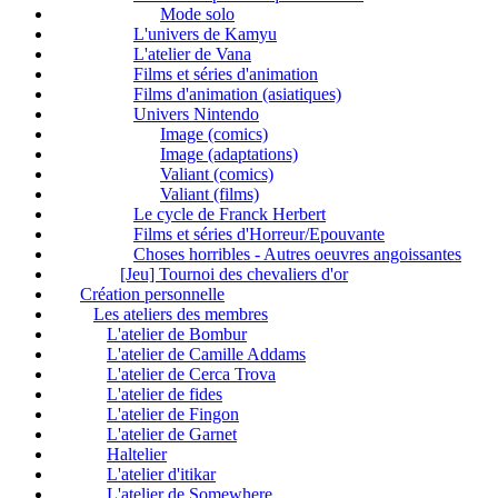
Mode solo
L'univers de Kamyu
L'atelier de Vana
Films et séries d'animation
Films d'animation (asiatiques)
Univers Nintendo
Image (comics)
Image (adaptations)
Valiant (comics)
Valiant (films)
Le cycle de Franck Herbert
Films et séries d'Horreur/Epouvante
Choses horribles - Autres oeuvres angoissantes
[Jeu] Tournoi des chevaliers d'or
Création personnelle
Les ateliers des membres
L'atelier de Bombur
L'atelier de Camille Addams
L'atelier de Cerca Trova
L'atelier de fides
L'atelier de Fingon
L'atelier de Garnet
Haltelier
L'atelier d'itikar
L'atelier de Somewhere