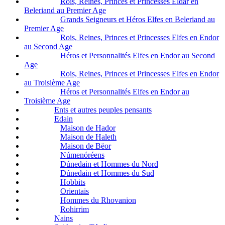
Rois, Reines, Princes et Princesses Eldar en
Beleriand au Premier Age
Grands Seigneurs et Héros Elfes en Beleriand au
Premier Age
Rois, Reines, Princes et Princesses Elfes en Endor
au Second Age
Héros et Personnalités Elfes en Endor au Second
Age
Rois, Reines, Princes et Princesses Elfes en Endor
au Troisième Age
Héros et Personnalités Elfes en Endor au
Troisième Age
Ents et autres peuples pensants
Edain
Maison de Hador
Maison de Haleth
Maison de Bëor
Númenóréens
Dúnedain et Hommes du Nord
Dúnedain et Hommes du Sud
Hobbits
Orientais
Hommes du Rhovanion
Rohirrim
Nains