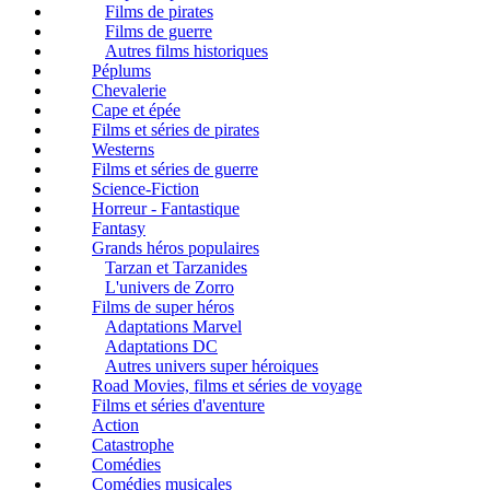
Films de pirates
Films de guerre
Autres films historiques
Péplums
Chevalerie
Cape et épée
Films et séries de pirates
Westerns
Films et séries de guerre
Science-Fiction
Horreur - Fantastique
Fantasy
Grands héros populaires
Tarzan et Tarzanides
L'univers de Zorro
Films de super héros
Adaptations Marvel
Adaptations DC
Autres univers super héroiques
Road Movies, films et séries de voyage
Films et séries d'aventure
Action
Catastrophe
Comédies
Comédies musicales