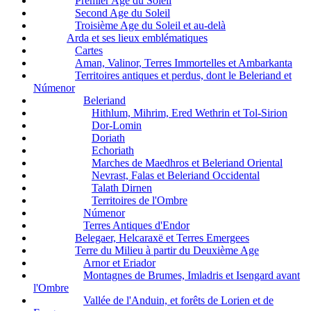
Premier Age du Soleil
Second Age du Soleil
Troisième Age du Soleil et au-delà
Arda et ses lieux emblématiques
Cartes
Aman, Valinor, Terres Immortelles et Ambarkanta
Territoires antiques et perdus, dont le Beleriand et
Númenor
Beleriand
Hithlum, Mihrim, Ered Wethrin et Tol-Sirion
Dor-Lomin
Doriath
Echoriath
Marches de Maedhros et Beleriand Oriental
Nevrast, Falas et Beleriand Occidental
Talath Dirnen
Territoires de l'Ombre
Númenor
Terres Antiques d'Endor
Belegaer, Helcaraxë et Terres Emergees
Terre du Milieu à partir du Deuxième Age
Arnor et Eriador
Montagnes de Brumes, Imladris et Isengard avant
l'Ombre
Vallée de l'Anduin, et forêts de Lorien et de