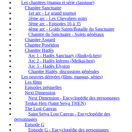
Les chapitres (manga et série classique)
Chapitre Sanctuaire
1er arc - Le grand tournoi
2ème arc - Les Chevaliers noirs
3ème arc - Episodes 16 à 35
4ème arc - Golds Saints/Bataille du Sanctuaire
Chapitre du Sanctuaire - Sujets généraux
Chapitre Asgard
Chapitre Poséidon
Chapitre Hadès
Arc 1 - Hadès Sanctuary (Jûnikyû-hen)
Arc 2 - Hadès Inferno (Meikai-hen)
Arc 3 - Hadès Elysion
Chapitre Hadès, discussions générales
Les oeuvres dérivées (films, mangas, séries)
Les films
Episodes préquelles
Next Dimension
Next Dimension - Encyclopédie des personnages
Tenkai Hen (Saint Seiya THEN)
The Lost Canvas
Saint Seiya Lost Canvas - Encyclopédie des
personnages
Episode G
Episode G - Encyclopédie des personnages