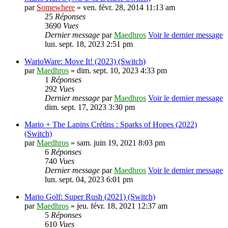
par
Somewhere
» ven. févr. 28, 2014 11:13 am
25
Réponses
3690
Vues
Dernier message
par
Maedhros
Voir le dernier message
lun. sept. 18, 2023 2:51 pm
WarioWare: Move It! (2023) (Switch)
par
Maedhros
» dim. sept. 10, 2023 4:33 pm
1
Réponses
292
Vues
Dernier message
par
Maedhros
Voir le dernier message
dim. sept. 17, 2023 3:30 pm
Mario + The Lapins Crétins : Sparks of Hopes (2022)
(Switch)
par
Maedhros
» sam. juin 19, 2021 8:03 pm
6
Réponses
740
Vues
Dernier message
par
Maedhros
Voir le dernier message
lun. sept. 04, 2023 6:01 pm
Mario Golf: Super Rush (2021) (Switch)
par
Maedhros
» jeu. févr. 18, 2021 12:37 am
5
Réponses
610
Vues