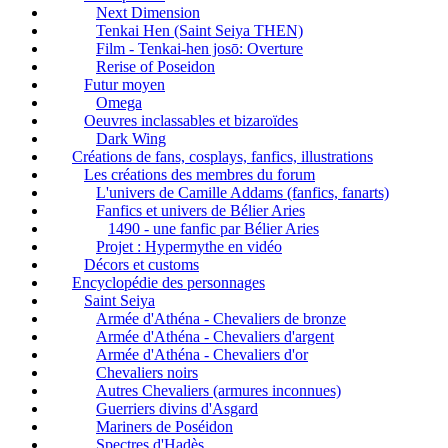
Next Dimension
Tenkai Hen (Saint Seiya THEN)
Film - Tenkai-hen josō: Overture
Rerise of Poseidon
Futur moyen
Omega
Oeuvres inclassables et bizaroïdes
Dark Wing
Créations de fans, cosplays, fanfics, illustrations
Les créations des membres du forum
L'univers de Camille Addams (fanfics, fanarts)
Fanfics et univers de Bélier Aries
1490 - une fanfic par Bélier Aries
Projet : Hypermythe en vidéo
Décors et customs
Encyclopédie des personnages
Saint Seiya
Armée d'Athéna - Chevaliers de bronze
Armée d'Athéna - Chevaliers d'argent
Armée d'Athéna - Chevaliers d'or
Chevaliers noirs
Autres Chevaliers (armures inconnues)
Guerriers divins d'Asgard
Mariners de Poséidon
Spectres d'Hadès