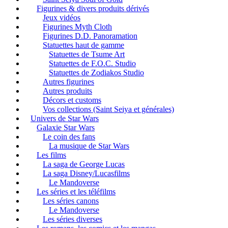
Figurines & divers produits dérivés
Jeux vidéos
Figurines Myth Cloth
Figurines D.D. Panoramation
Statuettes haut de gamme
Statuettes de Tsume Art
Statuettes de F.O.C. Studio
Statuettes de Zodiakos Studio
Autres figurines
Autres produits
Décors et customs
Vos collections (Saint Seiya et générales)
Univers de Star Wars
Galaxie Star Wars
Le coin des fans
La musique de Star Wars
Les films
La saga de George Lucas
La saga Disney/Lucasfilms
Le Mandoverse
Les séries et les téléfilms
Les séries canons
Le Mandoverse
Les séries diverses