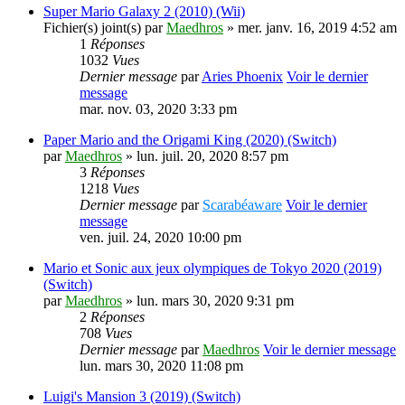
Super Mario Galaxy 2 (2010) (Wii)
Fichier(s) joint(s)
par
Maedhros
» mer. janv. 16, 2019 4:52 am
1
Réponses
1032
Vues
Dernier message
par
Aries Phoenix
Voir le dernier
message
mar. nov. 03, 2020 3:33 pm
Paper Mario and the Origami King (2020) (Switch)
par
Maedhros
» lun. juil. 20, 2020 8:57 pm
3
Réponses
1218
Vues
Dernier message
par
Scarabéaware
Voir le dernier
message
ven. juil. 24, 2020 10:00 pm
Mario et Sonic aux jeux olympiques de Tokyo 2020 (2019)
(Switch)
par
Maedhros
» lun. mars 30, 2020 9:31 pm
2
Réponses
708
Vues
Dernier message
par
Maedhros
Voir le dernier message
lun. mars 30, 2020 11:08 pm
Luigi's Mansion 3 (2019) (Switch)