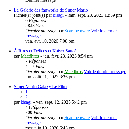
Dernier message
La Galerie des fanworks de Super Mario
Fichier(s) joint(s)
par
kisagi
» sam. sept. 23, 2023 12:59 pm
6
Réponses
5838
Vues
Dernier message
par
Scarabéaware
Voir le dernier
message
ven. avr. 10, 2026 7:08 pm
À Rires et Délices et Kaiser Saucé
par
Maedhros
» jeu. févr. 23, 2023 8:54 pm
7
Réponses
4117
Vues
Dernier message
par
Maedhros
Voir le dernier message
lun. août 21, 2023 3:36 pm
Super Mario Galaxy Le Film
1
2
par
kisagi
» ven. sept. 12, 2025 5:42 pm
43
Réponses
709
Vues
Dernier message
par
Scarabéaware
Voir le dernier
message
mer. juin 10, 2026 6:43 pm