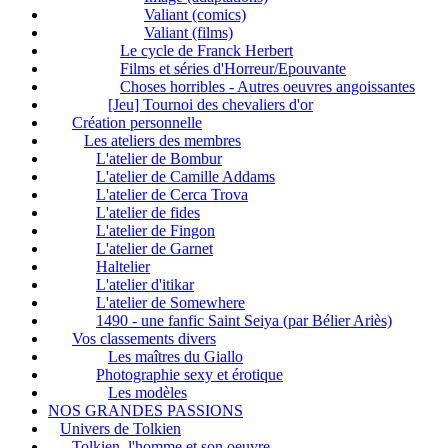
Valiant (comics)
Valiant (films)
Le cycle de Franck Herbert
Films et séries d'Horreur/Epouvante
Choses horribles - Autres oeuvres angoissantes
[Jeu] Tournoi des chevaliers d'or
Création personnelle
Les ateliers des membres
L'atelier de Bombur
L'atelier de Camille Addams
L'atelier de Cerca Trova
L'atelier de fides
L'atelier de Fingon
L'atelier de Garnet
Haltelier
L'atelier d'itikar
L'atelier de Somewhere
1490 - une fanfic Saint Seiya (par Bélier Ariès)
Vos classements divers
Les maîtres du Giallo
Photographie sexy et érotique
Les modèles
NOS GRANDES PASSIONS
Univers de Tolkien
Tolkien, l'homme et son oeuvre