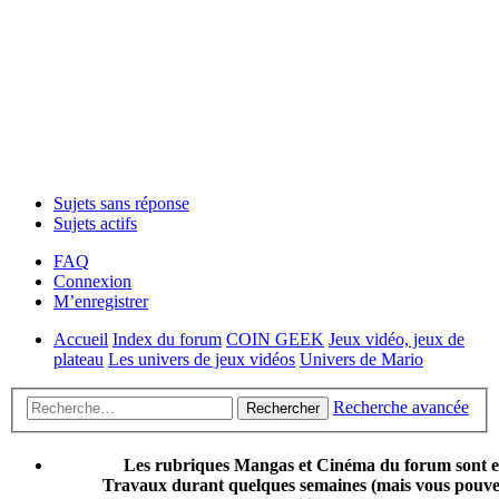
Sujets sans réponse
Sujets actifs
FAQ
Connexion
M’enregistrer
Accueil
Index du forum
COIN GEEK
Jeux vidéo, jeux de
plateau
Les univers de jeux vidéos
Univers de Mario
Recherche avancée
Rechercher
Les rubriques Mangas et Cinéma du forum sont 
Travaux durant quelques semaines (mais vous pouvez