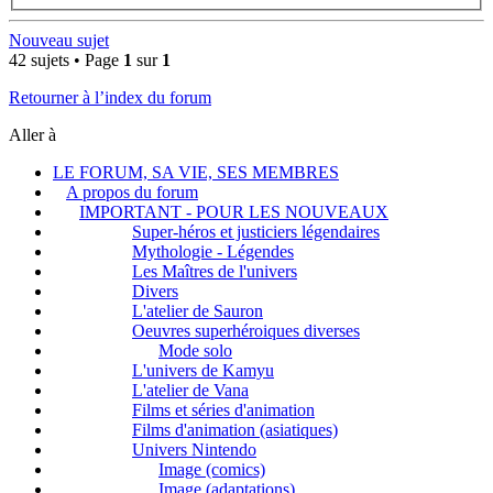
Nouveau sujet
42 sujets • Page
1
sur
1
Retourner à l’index du forum
Aller à
LE FORUM, SA VIE, SES MEMBRES
A propos du forum
IMPORTANT - POUR LES NOUVEAUX
Super-héros et justiciers légendaires
Mythologie - Légendes
Les Maîtres de l'univers
Divers
L'atelier de Sauron
Oeuvres superhéroiques diverses
Mode solo
L'univers de Kamyu
L'atelier de Vana
Films et séries d'animation
Films d'animation (asiatiques)
Univers Nintendo
Image (comics)
Image (adaptations)