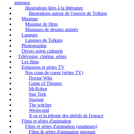
anneaux
Illustrations liées à la littérature
Illustrations autour de l'oeuvre de Tolkien
Musique
Musique de films
Musiques de dessins animés
Langues
Langues de Tolkien
Photographie
Divers sujets culturels
Télévision, cinéma, séries
Les films
Emissions et séries TV
Nos coup de coeur (séries TV)
Doctor Who
Game of Thrones
Mr.Robot
Star Trek
Stargate
The witcher
Westworld
X-or et la trilogie des shérifs de l'espace
Films et séries d'animation
Films et séries d'animation (asiatiques)
Films & séries d'animation japonais