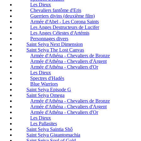
Les Dieux
Chevaliers fantôme d'Eris
Guerriers divins (deuxième film)
Armée d'Abel - Les Corona Saints
Les Anges Destructeurs de Lucifer
Les Anges Célestes d'Artémis
Personnages divers
Saint Seiya Next Dimension
Saint Seiya The Lost Canvas
Armée d'Athéna - Chevaliers de Bronze
Armée d'Athéna - Chevaliers d'Argent
Armée d'Athéna - Chevaliers d'Or
Les Dieux
Spectres d'Hadès
Blue Warriors
Saint Seiya Episode G
Saint Seiya Omega
Armée d'Athéna - Chevaliers de Bronze
Armée d'Athéna - Chevaliers d'Argent
Armée d'Athéna - Chevaliers d'Or
Les Dieux
Les Pallasites
Saint Seiya Saintia Shô
Saint Seiya Gigantomachia
Saint Seiya Soul of Gold