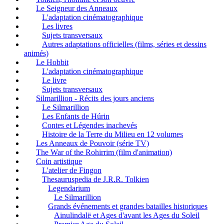
Le Seigneur des Anneaux
L'adaptation cinématographique
Les livres
Sujets transversaux
Autres adaptations officielles (films, séries et dessins
animés)
Le Hobbit
L'adaptation cinématographique
Le livre
Sujets transversaux
Silmarillion - Récits des jours anciens
Le Silmarillion
Les Enfants de Húrin
Contes et Légendes inachevés
Histoire de la Terre du Milieu en 12 volumes
Les Anneaux de Pouvoir (série TV)
The War of the Rohirrim (film d'animation)
Coin artistique
L'atelier de Fingon
Thesauruspedia de J.R.R. Tolkien
Legendarium
Le Silmarillion
Grands événements et grandes batailles historiques
Ainulindalë et Ages d'avant les Ages du Soleil