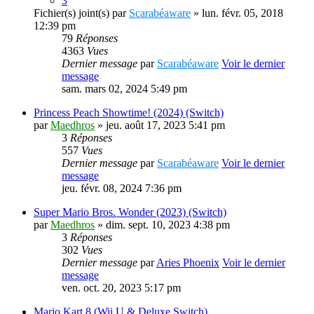
3
Fichier(s) joint(s)
par
Scarabéaware
» lun. févr. 05, 2018
12:39 pm
79
Réponses
4363
Vues
Dernier message
par
Scarabéaware
Voir le dernier
message
sam. mars 02, 2024 5:49 pm
Princess Peach Showtime! (2024) (Switch)
par
Maedhros
» jeu. août 17, 2023 5:41 pm
3
Réponses
557
Vues
Dernier message
par
Scarabéaware
Voir le dernier
message
jeu. févr. 08, 2024 7:36 pm
Super Mario Bros. Wonder (2023) (Switch)
par
Maedhros
» dim. sept. 10, 2023 4:38 pm
3
Réponses
302
Vues
Dernier message
par
Aries Phoenix
Voir le dernier
message
ven. oct. 20, 2023 5:17 pm
Mario Kart 8 (Wii U & Deluxe Switch)