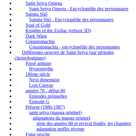
Saint Seiya Omega
Saint Seiya Omega - Encyclopédie des personnages
Saintia Shô
Saintia Shô - Encyclopédie des personnages
Soul of Gold
Knights of the Zodiac (reboot 3D)
Dark Wing
Gigantomachia
Gigantomachia - encyclopédie des personnages
Différentes oeuvres de Saint Seiya (par périodes
chronologiques)
Passé antique
Hypermythe
18ème siècle
Next dimension
Lost Canvas
années 70 - début 80
Episodes préquelles
Episode G
Présent (1986-1987)
saint seiya (manga originel)
adaptations du manga originel
série des années 80 et revival Hadès, les chapitres
adaptation netflix récente
Futur proche