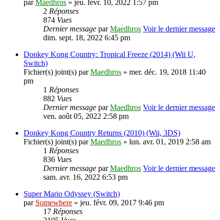
par
Maedhros
» jeu. févr. 10, 2022 1:57 pm
2
Réponses
874
Vues
Dernier message
par
Maedhros
Voir le dernier message
dim. sept. 18, 2022 6:45 pm
Donkey Kong Country: Tropical Freeze (2014) (Wii U,
Switch)
Fichier(s) joint(s)
par
Maedhros
» mer. déc. 19, 2018 11:40
pm
1
Réponses
882
Vues
Dernier message
par
Maedhros
Voir le dernier message
ven. août 05, 2022 2:58 pm
Donkey Kong Country Returns (2010) (Wii, 3DS)
Fichier(s) joint(s)
par
Maedhros
» lun. avr. 01, 2019 2:58 am
1
Réponses
836
Vues
Dernier message
par
Maedhros
Voir le dernier message
sam. avr. 16, 2022 6:53 pm
Super Mario Odyssey (Switch)
par
Somewhere
» jeu. févr. 09, 2017 9:46 pm
17
Réponses