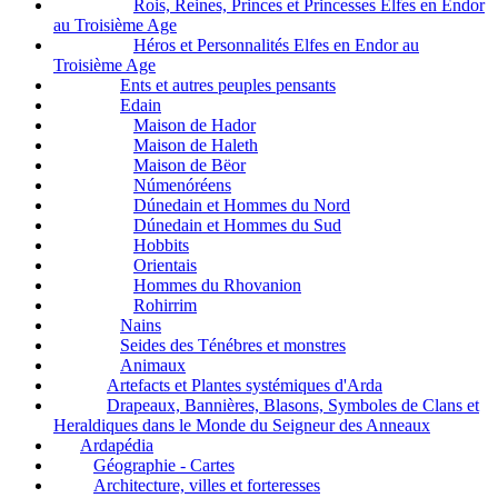
Rois, Reines, Princes et Princesses Elfes en Endor
au Troisième Age
Héros et Personnalités Elfes en Endor au
Troisième Age
Ents et autres peuples pensants
Edain
Maison de Hador
Maison de Haleth
Maison de Bëor
Númenóréens
Dúnedain et Hommes du Nord
Dúnedain et Hommes du Sud
Hobbits
Orientais
Hommes du Rhovanion
Rohirrim
Nains
Seides des Ténébres et monstres
Animaux
Artefacts et Plantes systémiques d'Arda
Drapeaux, Bannières, Blasons, Symboles de Clans et
Heraldiques dans le Monde du Seigneur des Anneaux
Ardapédia
Géographie - Cartes
Architecture, villes et forteresses