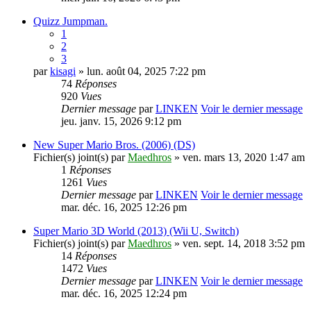
Quizz Jumpman.
1
2
3
par
kisagi
» lun. août 04, 2025 7:22 pm
74
Réponses
920
Vues
Dernier message
par
LINKEN
Voir le dernier message
jeu. janv. 15, 2026 9:12 pm
New Super Mario Bros. (2006) (DS)
Fichier(s) joint(s)
par
Maedhros
» ven. mars 13, 2020 1:47 am
1
Réponses
1261
Vues
Dernier message
par
LINKEN
Voir le dernier message
mar. déc. 16, 2025 12:26 pm
Super Mario 3D World (2013) (Wii U, Switch)
Fichier(s) joint(s)
par
Maedhros
» ven. sept. 14, 2018 3:52 pm
14
Réponses
1472
Vues
Dernier message
par
LINKEN
Voir le dernier message
mar. déc. 16, 2025 12:24 pm