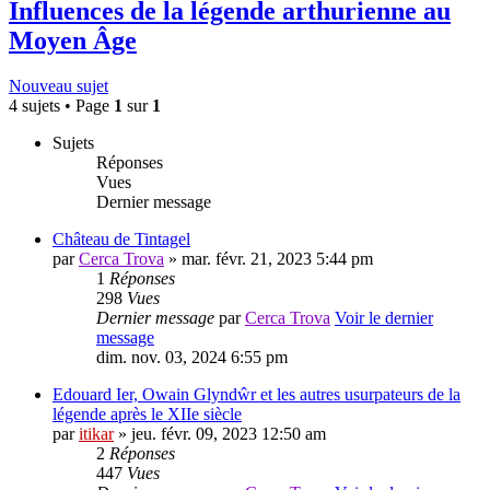
Influences de la légende arthurienne au
Moyen Âge
Nouveau sujet
4 sujets • Page
1
sur
1
Sujets
Réponses
Vues
Dernier message
Château de Tintagel
par
Cerca Trova
» mar. févr. 21, 2023 5:44 pm
1
Réponses
298
Vues
Dernier message
par
Cerca Trova
Voir le dernier
message
dim. nov. 03, 2024 6:55 pm
Edouard Ier, Owain Glyndŵr et les autres usurpateurs de la
légende après le XIIe siècle
par
itikar
» jeu. févr. 09, 2023 12:50 am
2
Réponses
447
Vues