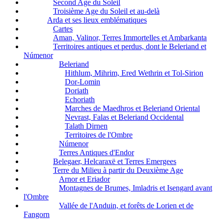
Second Age du Soleil
Troisième Age du Soleil et au-delà
Arda et ses lieux emblématiques
Cartes
Aman, Valinor, Terres Immortelles et Ambarkanta
Territoires antiques et perdus, dont le Beleriand et
Númenor
Beleriand
Hithlum, Mihrim, Ered Wethrin et Tol-Sirion
Dor-Lomin
Doriath
Echoriath
Marches de Maedhros et Beleriand Oriental
Nevrast, Falas et Beleriand Occidental
Talath Dirnen
Territoires de l'Ombre
Númenor
Terres Antiques d'Endor
Belegaer, Helcaraxë et Terres Emergees
Terre du Milieu à partir du Deuxième Age
Arnor et Eriador
Montagnes de Brumes, Imladris et Isengard avant
l'Ombre
Vallée de l'Anduin, et forêts de Lorien et de
Fangorn