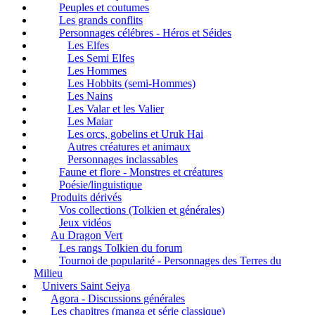
Peuples et coutumes
Les grands conflits
Personnages célébres - Héros et Séides
Les Elfes
Les Semi Elfes
Les Hommes
Les Hobbits (semi-Hommes)
Les Nains
Les Valar et les Valier
Les Maiar
Les orcs, gobelins et Uruk Hai
Autres créatures et animaux
Personnages inclassables
Faune et flore - Monstres et créatures
Poésie/linguistique
Produits dérivés
Vos collections (Tolkien et générales)
Jeux vidéos
Au Dragon Vert
Les rangs Tolkien du forum
Tournoi de popularité - Personnages des Terres du
Milieu
Univers Saint Seiya
Agora - Discussions générales
Les chapitres (manga et série classique)