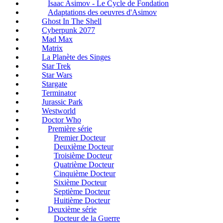
Isaac Asimov - Le Cycle de Fondation
Adaptations des oeuvres d'Asimov
Ghost In The Shell
Cyberpunk 2077
Mad Max
Matrix
La Planète des Singes
Star Trek
Star Wars
Stargate
Terminator
Jurassic Park
Westworld
Doctor Who
Première série
Premier Docteur
Deuxième Docteur
Troisième Docteur
Quatrième Docteur
Cinquième Docteur
Sixième Docteur
Septième Docteur
Huitième Docteur
Deuxième série
Docteur de la Guerre