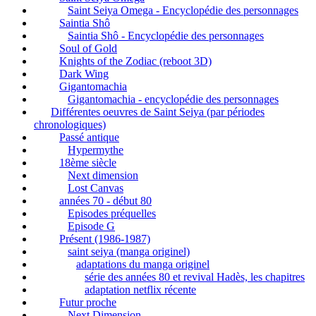
Saint Seiya Omega - Encyclopédie des personnages
Saintia Shô
Saintia Shô - Encyclopédie des personnages
Soul of Gold
Knights of the Zodiac (reboot 3D)
Dark Wing
Gigantomachia
Gigantomachia - encyclopédie des personnages
Différentes oeuvres de Saint Seiya (par périodes
chronologiques)
Passé antique
Hypermythe
18ème siècle
Next dimension
Lost Canvas
années 70 - début 80
Episodes préquelles
Episode G
Présent (1986-1987)
saint seiya (manga originel)
adaptations du manga originel
série des années 80 et revival Hadès, les chapitres
adaptation netflix récente
Futur proche
Next Dimension