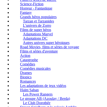
Science-Fiction
Horreur - Fantastique
Fantasy
Grands héros populaires
Tarzan et Tarzanides
L'univers de Zorro
Films de super héros
Adaptations Marvel
Adaptations DC
Autres univers super héroiques
Road Movies, films et séries de voyage
Films et séries d'aventure
Action
Catastrophe
Comédies
Comédies musicales
Drames
Biopics
Romances
Les adaptations de jeux vidéos
Haïm Saban
Les Power Rangers
Le groupe AB (Azoulay / Berda)
Le Club Dorothée