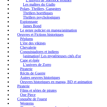
L'univers de Sherlock Holmes
Les maîtres du Giallo
Polars, Thrillers, Gangsters
Thrillers horrifiques
Thrillers psychologiques
Espionnage
James Bond
Le genre policier en manga/animation
Oeuvres et Fictions historiques
Péplums
L'ère des vikings
Chevalerie
Conquistadores et indiens
[animation] Les mystérieuses cités d'or
Cape et épée
L'univers de Zorro
Piraterie
Récits de Guerre
Autres oeuvres historiques
Oeuvres historiques en manga, BD et animation
Piraterie
Films et séries de pirates
One Piece
Conquête de l'ouest
Westerns