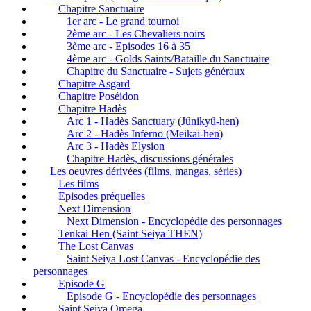
Chapitre Sanctuaire
1er arc - Le grand tournoi
2ème arc - Les Chevaliers noirs
3ème arc - Episodes 16 à 35
4ème arc - Golds Saints/Bataille du Sanctuaire
Chapitre du Sanctuaire - Sujets généraux
Chapitre Asgard
Chapitre Poséidon
Chapitre Hadès
Arc 1 - Hadès Sanctuary (Jûnikyû-hen)
Arc 2 - Hadès Inferno (Meikai-hen)
Arc 3 - Hadès Elysion
Chapitre Hadès, discussions générales
Les oeuvres dérivées (films, mangas, séries)
Les films
Episodes préquelles
Next Dimension
Next Dimension - Encyclopédie des personnages
Tenkai Hen (Saint Seiya THEN)
The Lost Canvas
Saint Seiya Lost Canvas - Encyclopédie des
personnages
Episode G
Episode G - Encyclopédie des personnages
Saint Seiya Omega