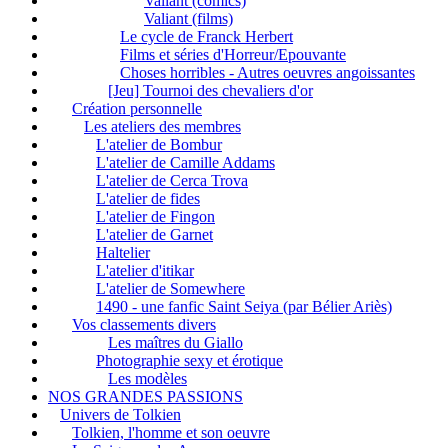
Valiant (comics)
Valiant (films)
Le cycle de Franck Herbert
Films et séries d'Horreur/Epouvante
Choses horribles - Autres oeuvres angoissantes
[Jeu] Tournoi des chevaliers d'or
Création personnelle
Les ateliers des membres
L'atelier de Bombur
L'atelier de Camille Addams
L'atelier de Cerca Trova
L'atelier de fides
L'atelier de Fingon
L'atelier de Garnet
Haltelier
L'atelier d'itikar
L'atelier de Somewhere
1490 - une fanfic Saint Seiya (par Bélier Ariès)
Vos classements divers
Les maîtres du Giallo
Photographie sexy et érotique
Les modèles
NOS GRANDES PASSIONS
Univers de Tolkien
Tolkien, l'homme et son oeuvre