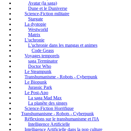
Avatar (la saga)
Dune et le Duniverse
Science-Fiction militaire
Stargate
La dystopie
Westworld
Matrix
L'uchronie
L'uchronie dans les mangas et animes
Code Geass
Voyages temporels
saga Terminator
Doctor Who
Le Steampunk
Transhumanisme - Robots - Cyberpunk
Le Biopunk
Jurassic Park
Le Post-Apo
La saga Mad Max
La planète des singes
Science-Fiction Horrifique
Transhumanisme - Robots - Cyberpunk
Réflexions sur le transhumanisme et l'IA
Intelligence Artificielle
Intelligence Artificielle dans la pop culture