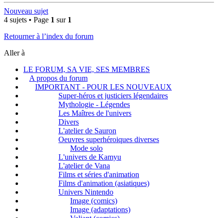
Nouveau sujet
4 sujets • Page
1
sur
1
Retourner à l’index du forum
Aller à
LE FORUM, SA VIE, SES MEMBRES
A propos du forum
IMPORTANT - POUR LES NOUVEAUX
Super-héros et justiciers légendaires
Mythologie - Légendes
Les Maîtres de l'univers
Divers
L'atelier de Sauron
Oeuvres superhéroiques diverses
Mode solo
L'univers de Kamyu
L'atelier de Vana
Films et séries d'animation
Films d'animation (asiatiques)
Univers Nintendo
Image (comics)
Image (adaptations)