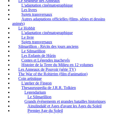
Le Seigneur des Anneaux
L'adaptation cinématographique
Les livres
Sujets transversaux
Autres adaptations officielles (films, séries et dessins
animés)
Le Hobbit
L'adaptation cinématographique
Le livre
Sujets transversaux
Silmarillion - Récits des jours anciens
Le Silmarillion
Les Enfants de Húrin
Contes et Légendes inachevés
Histoire de la Terre du Milieu en 12 volumes
Les Anneaux de Pouvoir (série TV)
The War of the Rohirrim (film d'animation)
Coin artistique
L'atelier de Fingon
Thesauruspedia de J.R.R. Tolkien
Legendarium
Le Silmarillion
Grands événements et grandes batailles historiques
Ainulindalë et Ages d'avant les Ages du Soleil
Premier Age du Soleil