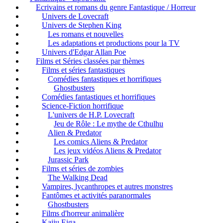
Ecrivains et romans du genre Fantastique / Horreur
Univers de Lovecraft
Univers de Stephen King
Les romans et nouvelles
Les adaptations et productions pour la TV
Univers d'Edgar Allan Poe
Films et Séries classées par thèmes
Films et séries fantastiques
Comédies fantastiques et horrifiques
Ghostbusters
Comédies fantastiques et horrifiques
Science-Fiction horrifique
L'univers de H.P. Lovecraft
Jeu de Rôle : Le mythe de Cthulhu
Alien & Predator
Les comics Aliens & Predator
Les jeux vidéos Aliens & Predator
Jurassic Park
Films et séries de zombies
The Walking Dead
Vampires, lycanthropes et autres monstres
Fantômes et activités paranormales
Ghostbusters
Films d'horreur animalière
Kaiju Eiga