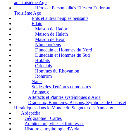
au Troisième Age
Héros et Personnalités Elfes en Endor au
Troisième Age
Ents et autres peuples pensants
Edain
Maison de Hador
Maison de Haleth
Maison de Bëor
Númenóréens
Dúnedain et Hommes du Nord
Dúnedain et Hommes du Sud
Hobbits
Orientais
Hommes du Rhovanion
Rohirrim
Nains
Seides des Ténébres et monstres
Animaux
Artefacts et Plantes systémiques d'Arda
Drapeaux, Bannières, Blasons, Symboles de Clans et
Heraldiques dans le Monde du Seigneur des Anneaux
Ardapédia
Géographie - Cartes
Architecture, villes et forteresses
Histoire et mythologie d'Arda