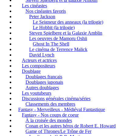
Steven Spielberg et la galaxie Amblin
Les cinéastes
Nos cinéastes favoris
Peter Jackson
Le Seigneur des anneaux (la trilogie)
Le Hobbit (la trilogie)
Steven Spielberg et la Galaxie Amblin
Les oeuvres de Mamoru Oshii
Ghost In The Shell
Le cinéma de Terrence Malick
David Lynch
Acteurs et actrices
Les compositeurs
Doublage
Doublages français
Doublages japonais
Autres doublages
Les youtubeurs
Discussions générales cinéma/séries
Classements des membres
Fantasy - Merveilleux - Médiéval Fantastique
Fantasy - Nos coups de coeur
À la croisée des mondes
Conan et les autres héros de Robert E. Howard
Game of Thrones/Le Trône de Fer