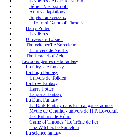
Les livres de G.R.R. Martin
Série TV et spin-off
Autres adaptations
Sujets transversaux
Tournoi Game of Thrones
Harry Potter
Les livres
Univers de Tolkien
The Witcher/Le Sorceleur
L'univers de Netflix
The Legend of Zelda
Les sous-genres de la fantasy
La fairy tale fantasy
La High Fantasy
Univers de Tolkien
La Low Fantasy
Harry Potter
La portal fantasy
La Dark Fantasy
La Dark Fantasy dans les mangas et animes
Mythe de Cthulhu - univers de H.P. Lovecraft
Les Enfants de Húrin
Game of Thrones / Le Trône de Fer
The Witcher/Le Sorceleur
La science fantasy