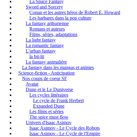
La Space Fantasy
Sword and Sorcery
Conan et les autres héros de Robert E. Howard
Les barbares dans la pop culture
La fantasy arthurienne
Romans et auteurs
Films, séries, adaptations
La light fantasy
La romantic fantasy
L'urban fantasy
la bit-lit
La fantasy animalière
La fantasy dans les mangas et animes
Science-fiction - Anticipation
Nos coups de coeur SF
Avatar
Dune et le Le Duniverse
Les cycles littéraires
Le cycle de Frank Herbert
Expanded Dune
Les films et séries
The spice must flow
Univers d'Isaac Asimov
Isaac Asimov - Le Cycle des Robots
Isaac Asimov - Le Cycle de l'Empire