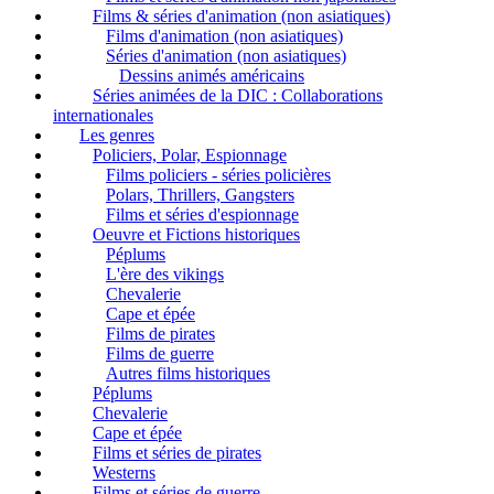
Films & séries d'animation (non asiatiques)
Films d'animation (non asiatiques)
Séries d'animation (non asiatiques)
Dessins animés américains
Séries animées de la DIC : Collaborations
internationales
Les genres
Policiers, Polar, Espionnage
Films policiers - séries policières
Polars, Thrillers, Gangsters
Films et séries d'espionnage
Oeuvre et Fictions historiques
Péplums
L'ère des vikings
Chevalerie
Cape et épée
Films de pirates
Films de guerre
Autres films historiques
Péplums
Chevalerie
Cape et épée
Films et séries de pirates
Westerns
Films et séries de guerre