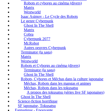
Robots et cyborgs au cinéma (divers)
Matrix
Westworld
Isaac Asimov - Le Cycle des Robots
Le genre Cyberpunk
Ghost In The Shell
Matrix
Cobra
Cyberpunk 2077
Mr.Robot
Autres oeuvres Cyberpunk
Terminator (la saga)
Matrix
Westworld
Robots et Cyborgs au cinéma (divers)
Terminator (la saga)
Ghost In The Shell
Robots, Cyborgs et Méchas dans la culture japonaise
Méchas, Robots dans les mangas et animes
Méchas, Robots dans les tokusatsu
A propos des tokusatsu (séries live SF japonaises)
Ghost In The Shell
Science-fiction horrifique
SF japonaise, Tokusatsu
Fantastique - Epouvante