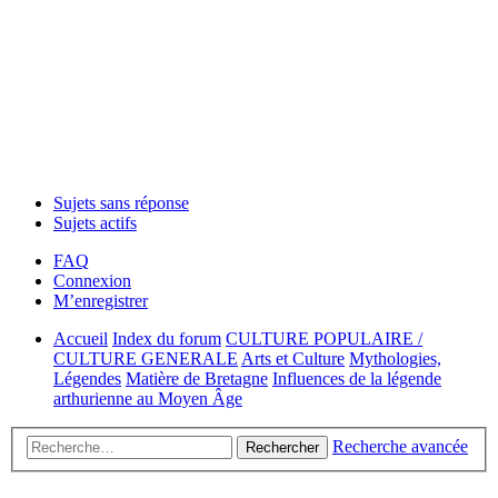
Sujets sans réponse
Sujets actifs
FAQ
Connexion
M’enregistrer
Accueil
Index du forum
CULTURE POPULAIRE /
CULTURE GENERALE
Arts et Culture
Mythologies,
Légendes
Matière de Bretagne
Influences de la légende
arthurienne au Moyen Âge
Recherche avancée
Rechercher