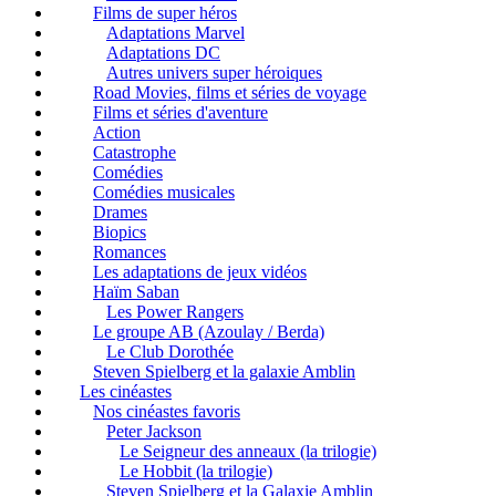
Films de super héros
Adaptations Marvel
Adaptations DC
Autres univers super héroiques
Road Movies, films et séries de voyage
Films et séries d'aventure
Action
Catastrophe
Comédies
Comédies musicales
Drames
Biopics
Romances
Les adaptations de jeux vidéos
Haïm Saban
Les Power Rangers
Le groupe AB (Azoulay / Berda)
Le Club Dorothée
Steven Spielberg et la galaxie Amblin
Les cinéastes
Nos cinéastes favoris
Peter Jackson
Le Seigneur des anneaux (la trilogie)
Le Hobbit (la trilogie)
Steven Spielberg et la Galaxie Amblin