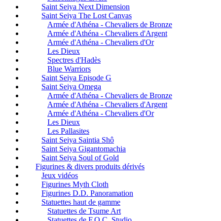
Saint Seiya Next Dimension
Saint Seiya The Lost Canvas
Armée d'Athéna - Chevaliers de Bronze
Armée d'Athéna - Chevaliers d'Argent
Armée d'Athéna - Chevaliers d'Or
Les Dieux
Spectres d'Hadès
Blue Warriors
Saint Seiya Episode G
Saint Seiya Omega
Armée d'Athéna - Chevaliers de Bronze
Armée d'Athéna - Chevaliers d'Argent
Armée d'Athéna - Chevaliers d'Or
Les Dieux
Les Pallasites
Saint Seiya Saintia Shô
Saint Seiya Gigantomachia
Saint Seiya Soul of Gold
Figurines & divers produits dérivés
Jeux vidéos
Figurines Myth Cloth
Figurines D.D. Panoramation
Statuettes haut de gamme
Statuettes de Tsume Art
Statuettes de F.O.C. Studio