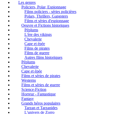
Les genres
Policiers, Polar, Espionnage
Films policiers - séries policières
Polars, Thrillers, Gangsters
Films et séries d'espionnage
Oeuvre et Fictions historiques
Péplums
L'ère des vikings
Chevalerie
Cape et épée
Films de pirates
Films de guerre
Autres films historiques
Péplums
Chevalerie
Cape et épée
Films et séries de pirates
Westerns
Films et séries de guerre
Science-Fiction
Horreur - Fantastique
Fantasy
Grands héros populaires
Tarzan et Tarzanides
L'univers de Zorro