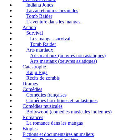
Indiana Jones
Tarzan et autres tarzanides
Tomb Raider
L'aventure dans les mangas
Action
Survival
Les mangas survival
Tomb Raider
Arts martiaux
Arts martiaux (oeuvres non asiatiques)
Arts martiaux (oeuvres asiatiques)
Catastrophe
Kaijū Eiga
Récits de zombis
Drames
Comédies
Comédies françaises
Comédies horrifiques et fantastiques
Comédies musicales
Bollywood (comédies musicales indiennes)
Romances
La romance dans les mangas
Biopics
Fictions et documentaires animaliers
Films d'horreur animalière