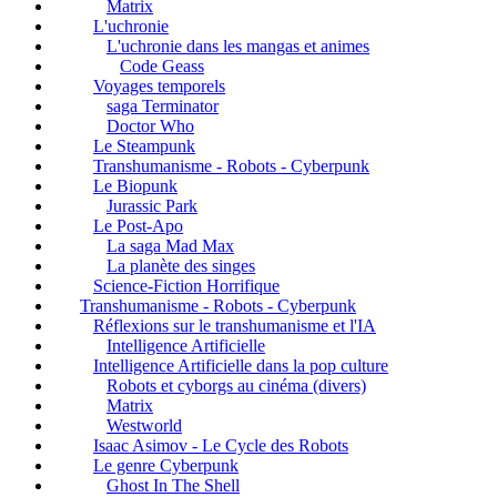
Matrix
L'uchronie
L'uchronie dans les mangas et animes
Code Geass
Voyages temporels
saga Terminator
Doctor Who
Le Steampunk
Transhumanisme - Robots - Cyberpunk
Le Biopunk
Jurassic Park
Le Post-Apo
La saga Mad Max
La planète des singes
Science-Fiction Horrifique
Transhumanisme - Robots - Cyberpunk
Réflexions sur le transhumanisme et l'IA
Intelligence Artificielle
Intelligence Artificielle dans la pop culture
Robots et cyborgs au cinéma (divers)
Matrix
Westworld
Isaac Asimov - Le Cycle des Robots
Le genre Cyberpunk
Ghost In The Shell