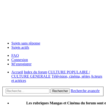
Sujets sans réponse
Sujets actifs
FAQ
Connexion
M’enregistrer
Accueil
Index du forum
CULTURE POPULAIRE /
CULTURE GENERALE
Télévision, cinéma, séries
Acteurs
et actrices
Recherche avancée
Rechercher
Les rubriques Mangas et Cinéma du forum sont 