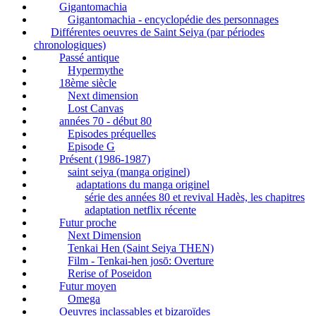
Gigantomachia
Gigantomachia - encyclopédie des personnages
Différentes oeuvres de Saint Seiya (par périodes
chronologiques)
Passé antique
Hypermythe
18ème siècle
Next dimension
Lost Canvas
années 70 - début 80
Episodes préquelles
Episode G
Présent (1986-1987)
saint seiya (manga originel)
adaptations du manga originel
série des années 80 et revival Hadès, les chapitres
adaptation netflix récente
Futur proche
Next Dimension
Tenkai Hen (Saint Seiya THEN)
Film - Tenkai-hen josō: Overture
Rerise of Poseidon
Futur moyen
Omega
Oeuvres inclassables et bizaroïdes