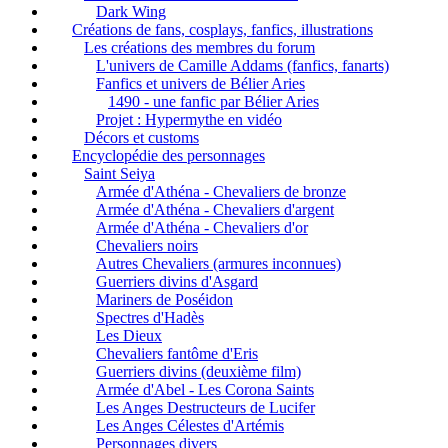
Dark Wing
Créations de fans, cosplays, fanfics, illustrations
Les créations des membres du forum
L'univers de Camille Addams (fanfics, fanarts)
Fanfics et univers de Bélier Aries
1490 - une fanfic par Bélier Aries
Projet : Hypermythe en vidéo
Décors et customs
Encyclopédie des personnages
Saint Seiya
Armée d'Athéna - Chevaliers de bronze
Armée d'Athéna - Chevaliers d'argent
Armée d'Athéna - Chevaliers d'or
Chevaliers noirs
Autres Chevaliers (armures inconnues)
Guerriers divins d'Asgard
Mariners de Poséidon
Spectres d'Hadès
Les Dieux
Chevaliers fantôme d'Eris
Guerriers divins (deuxième film)
Armée d'Abel - Les Corona Saints
Les Anges Destructeurs de Lucifer
Les Anges Célestes d'Artémis
Personnages divers