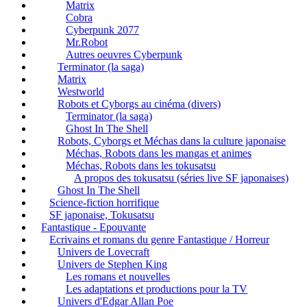
Matrix
Cobra
Cyberpunk 2077
Mr.Robot
Autres oeuvres Cyberpunk
Terminator (la saga)
Matrix
Westworld
Robots et Cyborgs au cinéma (divers)
Terminator (la saga)
Ghost In The Shell
Robots, Cyborgs et Méchas dans la culture japonaise
Méchas, Robots dans les mangas et animes
Méchas, Robots dans les tokusatsu
A propos des tokusatsu (séries live SF japonaises)
Ghost In The Shell
Science-fiction horrifique
SF japonaise, Tokusatsu
Fantastique - Epouvante
Ecrivains et romans du genre Fantastique / Horreur
Univers de Lovecraft
Univers de Stephen King
Les romans et nouvelles
Les adaptations et productions pour la TV
Univers d'Edgar Allan Poe