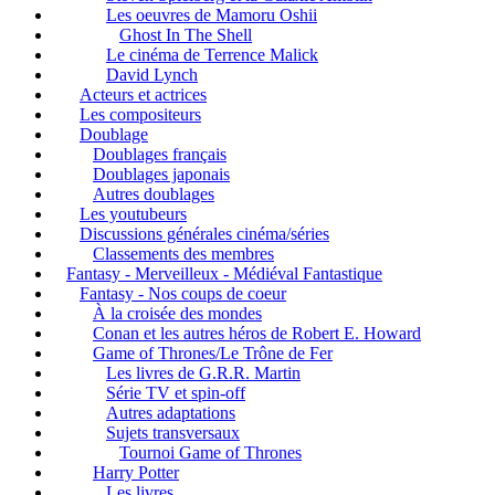
Les oeuvres de Mamoru Oshii
Ghost In The Shell
Le cinéma de Terrence Malick
David Lynch
Acteurs et actrices
Les compositeurs
Doublage
Doublages français
Doublages japonais
Autres doublages
Les youtubeurs
Discussions générales cinéma/séries
Classements des membres
Fantasy - Merveilleux - Médiéval Fantastique
Fantasy - Nos coups de coeur
À la croisée des mondes
Conan et les autres héros de Robert E. Howard
Game of Thrones/Le Trône de Fer
Les livres de G.R.R. Martin
Série TV et spin-off
Autres adaptations
Sujets transversaux
Tournoi Game of Thrones
Harry Potter
Les livres