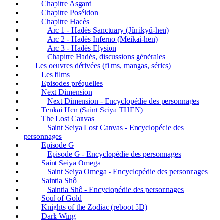
Chapitre Asgard
Chapitre Poséidon
Chapitre Hadès
Arc 1 - Hadès Sanctuary (Jûnikyû-hen)
Arc 2 - Hadès Inferno (Meikai-hen)
Arc 3 - Hadès Elysion
Chapitre Hadès, discussions générales
Les oeuvres dérivées (films, mangas, séries)
Les films
Episodes préquelles
Next Dimension
Next Dimension - Encyclopédie des personnages
Tenkai Hen (Saint Seiya THEN)
The Lost Canvas
Saint Seiya Lost Canvas - Encyclopédie des
personnages
Episode G
Episode G - Encyclopédie des personnages
Saint Seiya Omega
Saint Seiya Omega - Encyclopédie des personnages
Saintia Shô
Saintia Shô - Encyclopédie des personnages
Soul of Gold
Knights of the Zodiac (reboot 3D)
Dark Wing