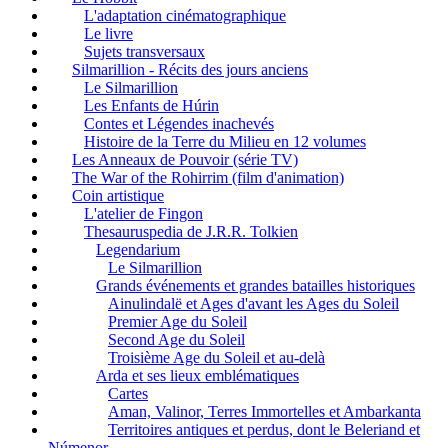
L'adaptation cinématographique
Le livre
Sujets transversaux
Silmarillion - Récits des jours anciens
Le Silmarillion
Les Enfants de Húrin
Contes et Légendes inachevés
Histoire de la Terre du Milieu en 12 volumes
Les Anneaux de Pouvoir (série TV)
The War of the Rohirrim (film d'animation)
Coin artistique
L'atelier de Fingon
Thesauruspedia de J.R.R. Tolkien
Legendarium
Le Silmarillion
Grands événements et grandes batailles historiques
Ainulindalë et Ages d'avant les Ages du Soleil
Premier Age du Soleil
Second Age du Soleil
Troisième Age du Soleil et au-delà
Arda et ses lieux emblématiques
Cartes
Aman, Valinor, Terres Immortelles et Ambarkanta
Territoires antiques et perdus, dont le Beleriand et
Númenor