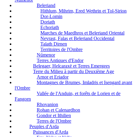
Beleriand
Hithlum, Mihrim, Ered Wethrin et Tol-Sirion
Dor-Lomin
Doriath
Echoriath
Marches de Maedhros et Beleriand Oriental
Nevrast, Falas et Beleriand Occidental
Talath Dirnen
Territoires de l'Ombre
Númenor
Terres Antiques d'Endor
Belegaer, Helcaraxë et Terres Emergees
Terre du Milieu à partir du Deuxième Age
Arnor et Eriador
Montagnes de Brumes, Imladris et Isengard avant
l'Ombre
Vallée de l'Anduin, et forêts de Lorien et de
Fangorn
Rhovanion
Rohan et Calenardhon
Gondor et Ithilien
Terres de l'Ombre
Peuples d'Arda
Puissances d'Arda