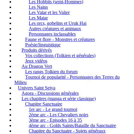
Les Hobbits (semi-Hommes)
Les Nains
Les Valar et les Valier
Les Maiar
Les orcs, gobelins et Uruk Hai
Autres créatures et animaux
Personnages inclassables
Faune et flore - Monstres et créatures
Poésie/linguistique
Produits dérivés
Vos collections (Tolkien et générales)
Jeux vidéos
Au Dragon Vert
Les rangs Tolkien du forum
Tournoi de popularité - Personnages des Terres du
Milieu
Univers Saint Seiya
Agora - Discussions générales
Les chapitres (manga et série classique)
Chapitre Sanctuaire
1er arc - Le grand tournoi
2ème arc - Les Chevaliers noirs
3ème arc - Episodes 16 à 35
4ème arc - Golds Saints/Bataille du Sanctuaire
Chapitre du Sanctuaire - Sujets généraux