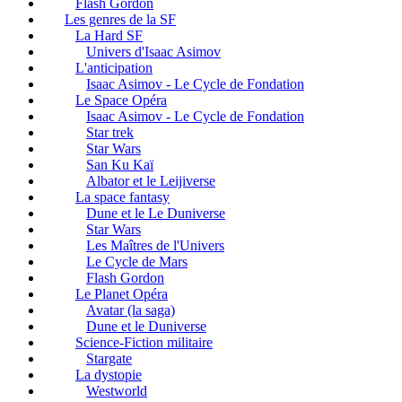
Flash Gordon
Les genres de la SF
La Hard SF
Univers d'Isaac Asimov
L'anticipation
Isaac Asimov - Le Cycle de Fondation
Le Space Opéra
Isaac Asimov - Le Cycle de Fondation
Star trek
Star Wars
San Ku Kaï
Albator et le Leijiverse
La space fantasy
Dune et le Le Duniverse
Star Wars
Les Maîtres de l'Univers
Le Cycle de Mars
Flash Gordon
Le Planet Opéra
Avatar (la saga)
Dune et le Duniverse
Science-Fiction militaire
Stargate
La dystopie
Westworld