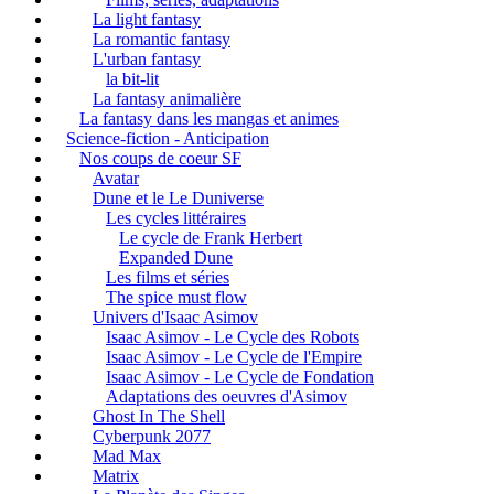
La light fantasy
La romantic fantasy
L'urban fantasy
la bit-lit
La fantasy animalière
La fantasy dans les mangas et animes
Science-fiction - Anticipation
Nos coups de coeur SF
Avatar
Dune et le Le Duniverse
Les cycles littéraires
Le cycle de Frank Herbert
Expanded Dune
Les films et séries
The spice must flow
Univers d'Isaac Asimov
Isaac Asimov - Le Cycle des Robots
Isaac Asimov - Le Cycle de l'Empire
Isaac Asimov - Le Cycle de Fondation
Adaptations des oeuvres d'Asimov
Ghost In The Shell
Cyberpunk 2077
Mad Max
Matrix