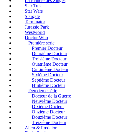
La Planète des Singes
Star Trek
Star Wars
Stargate
Terminator
Jurassic Park
Westworld
Doctor Who
Première série
Premier Docteur
Deuxième Docteur
Troisième Docteur
Quatrième Docteur
Cinquième Docteur
Sixième Docteur
Septième Docteur
Huitième Docteur
Deuxième série
Docteur de la Guerre
Neuvième Docteur
Dixième Docteur
Onzième Docteur
Douzième Docteur
Treizième Docteur
Alien & Predator