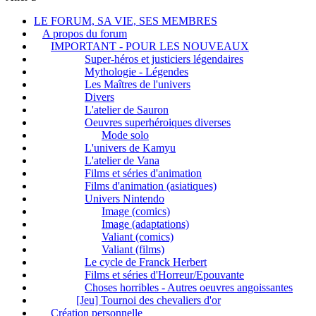
LE FORUM, SA VIE, SES MEMBRES
A propos du forum
IMPORTANT - POUR LES NOUVEAUX
Super-héros et justiciers légendaires
Mythologie - Légendes
Les Maîtres de l'univers
Divers
L'atelier de Sauron
Oeuvres superhéroiques diverses
Mode solo
L'univers de Kamyu
L'atelier de Vana
Films et séries d'animation
Films d'animation (asiatiques)
Univers Nintendo
Image (comics)
Image (adaptations)
Valiant (comics)
Valiant (films)
Le cycle de Franck Herbert
Films et séries d'Horreur/Epouvante
Choses horribles - Autres oeuvres angoissantes
[Jeu] Tournoi des chevaliers d'or
Création personnelle