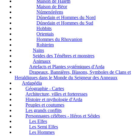
Maison de Haleth
Maison de Bëor
Númenóréens
Dúnedain et Hommes du Nord
Dúnedain et Hommes du Sud
Hobbits
Orientais
Hommes du Rhovanion
Rohirrim
Nains
Seides des Ténébres et monstres
Animaux
Artefacts et Plantes systémiques d'Arda
Drapeaux, Bannières, Blasons, Symboles de Clans et
Heraldiques dans le Monde du Seigneur des Anneaux
Ardapédia
Géographie - Cartes
Architecture, villes et forteresses
Histoire et mythologie d'Arda
Peuples et coutumes
Les grands conflits
Personnages célébres - Héros et Séides
Les Elfes
Les Semi Elfes
Les Hommes