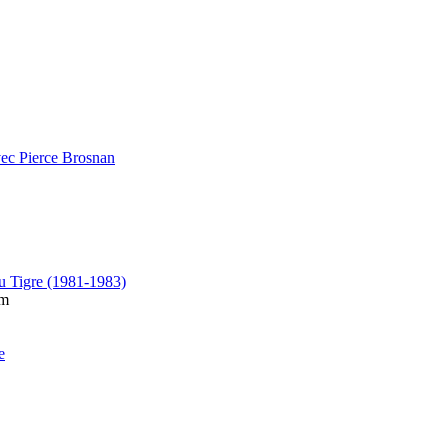
vec Pierce Brosnan
u Tigre (1981-1983)
am
e