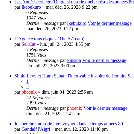
Les Années collège (Degrassi) : série québecoise des années 80
par
Ikebukuro
» mar. déc. 26, 2023 9:22 pm
0
Réponses
1047
Vues
Dernier message
par
Ikebukuro
Voir le dernier message
mar. déc. 26, 2023 9:22 pm
L'Agence tous risques (The A-Team)
par
SeliCat
» lun. juil. 24, 2023 4:55 pm
7
Réponses
1751
Vues
Dernier message
par
Pulsion
Voir le dernier message
jeu. juil. 27, 2023 9:00 pm
Shuki Levy et Haïm Saban, l'incroyable histoire de l'empire Sa
1
2
par
phoenlx
» dim. juin 04, 2023 2:56 am
42
Réponses
2399
Vues
Dernier message
par
phoenlx
Voir le dernier message
dim. déc. 21, 2025 11:41 am
Je cherche une série live, voyage dans le temps années 80
par
Gandalf l'Aigri
» mer. avr. 12, 2023 11:40 pm