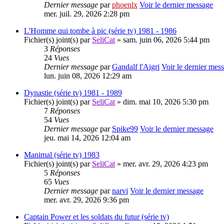
Dernier message
par
phoenlx
Voir le dernier message
mer. juil. 29, 2026 2:28 pm
L'Homme qui tombe à pic (série tv) 1981 - 1986
Fichier(s) joint(s)
par
SeliCat
» sam. juin 06, 2026 5:44 pm
3
Réponses
24
Vues
Dernier message
par
Gandalf l'Aigri
Voir le dernier mes
lun. juin 08, 2026 12:29 am
Dynastie (série tv) 1981 - 1989
Fichier(s) joint(s)
par
SeliCat
» dim. mai 10, 2026 5:30 pm
7
Réponses
54
Vues
Dernier message
par
Spike99
Voir le dernier message
jeu. mai 14, 2026 12:04 am
Manimal (série tv) 1983
Fichier(s) joint(s)
par
SeliCat
» mer. avr. 29, 2026 4:23 pm
5
Réponses
65
Vues
Dernier message
par
narvi
Voir le dernier message
mer. avr. 29, 2026 9:36 pm
Captain Power et les soldats du futur (série tv)