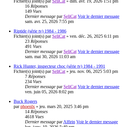
Fichier(s) joint(s)
par
SeliCat
» dim. avr. 19, 2026 1:51 pm
16
Réponses
149
Vues
Dernier message
par
SeliCat
Voir le dernier message
sam. avr. 25, 2026 7:55 pm
Riptide (série tv) 1984 - 1986
Fichier(s) joint(s)
par
SeliCat
» ven. déc. 26, 2025 6:11 pm
23
Réponses
491
Vues
Dernier message
par
SeliCat
Voir le dernier message
sam. mai 30, 2026 11:03 am
Rick Hunter, inspecteur choc (série tv) 1984 - 1991
Fichier(s) joint(s)
par
SeliCat
» jeu. nov. 06, 2025 5:03 pm
7
Réponses
234
Vues
Dernier message
par
SeliCat
Voir le dernier message
ven. juin 05, 2026 8:02 pm
Buck Rogers
par
phoenlx
» jeu. mars 20, 2025 3:46 pm
14
Réponses
4618
Vues
Dernier message
par
Alfirin
Voir le dernier message
lun. janv. 19, 2026 5:49 pm