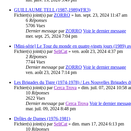
GUILLAUME TELL (1987-1989)(FR3)
Fichier(s) joint(s)
par
ZORRO
» lun. sept. 23, 2024 11:47 am
6
Réponses
5706
Vues
Dernier message
par
ZORRO
Voir le dernier message
mer. sept. 25, 2024 7:04 pm
[Mini-série] Le Tour du monde en quatre-vingts jours (1989) a
Fichier(s) joint(s)
par
SeliCat
» ven. août 23, 2024 4:37 pm
2
Réponses
7744
Vues
Dernier message
par
ZORRO
Voir le dernier message
ven. août 23, 2024 7:14 pm
Les Brigades du Tigre (1974-1978) / Les Nouvelles Brigades d
Fichier(s) joint(s)
par
Cerca Trova
» dim. juil. 07, 2024 10:58 
10
Réponses
2622
Vues
Dernier message
par
Cerca Trova
Voir le dernier messag
mar. juil. 09, 2024 8:48 pm
Drôles de Dames (1976-1981)
Fichier(s) joint(s)
par
SeliCat
» dim. mars 17, 2024 6:13 pm
10
Réponses