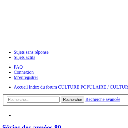
Sujets sans réponse
Sujets actifs
FAQ
Connexion
M’enregistrer
Accueil
Index du forum
CULTURE POPULAIRE / CULTU
Recherche avancée
Rechercher
Séries des années 80