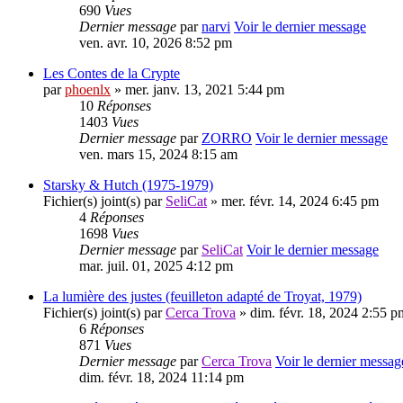
690
Vues
Dernier message
par
narvi
Voir le dernier message
ven. avr. 10, 2026 8:52 pm
Les Contes de la Crypte
par
phoenlx
» mer. janv. 13, 2021 5:44 pm
10
Réponses
1403
Vues
Dernier message
par
ZORRO
Voir le dernier message
ven. mars 15, 2024 8:15 am
Starsky & Hutch (1975-1979)
Fichier(s) joint(s)
par
SeliCat
» mer. févr. 14, 2024 6:45 pm
4
Réponses
1698
Vues
Dernier message
par
SeliCat
Voir le dernier message
mar. juil. 01, 2025 4:12 pm
La lumière des justes (feuilleton adapté de Troyat, 1979)
Fichier(s) joint(s)
par
Cerca Trova
» dim. févr. 18, 2024 2:55 p
6
Réponses
871
Vues
Dernier message
par
Cerca Trova
Voir le dernier messag
dim. févr. 18, 2024 11:14 pm