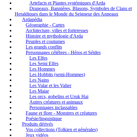
Artefacts et Plantes systémiques d'Arda
Drapeaux, Bannières, Blasons, Symboles de Clans et
Heraldiques dans le Monde du Seigneur des Anneaux
Ardapédia
Géographie - Cartes
Architecture, villes et forteresses
Histoire et mythologie d'Arda
Peuples et coutumes
Les grands conflits
Personnages célébres - Héros et Séides
Les Elfes
Les Semi Elfes
Les Hommes
Les Hobbits (semi-Hommes)
Les Nains
Les Valar et les Valier
Les Maiar
Les orcs, gobelins et Uruk Hai
Autres créatures et animaux
Personnages inclassables
Faune et flore - Monstres et créatures
Poésie/linguistique
Produits dérivés
Vos collections (Tolkien et générales)
Jeux vidéos