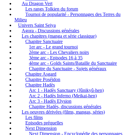
Au Dragon Vert
Les rangs Tolkien du forum
Tournoi de popularité - Personnages des Terres du
Milieu
Univers Saint Seiya
Agora - Discussions générales
Les chapitres (manga et série classique)
Chapitre Sanctuaire
1er arc - Le grand tournoi
2ème arc - Les Chevaliers noirs
3ème arc - Episodes 16 à 35
4ème arc - Golds Saints/Bataille du Sanctuaire
Chapitre du Sanctuaire - Sujets généraux
Chapitre Asgard
Chapitre Poséidon
Chapitre Hadès
Arc 1 - Hadès Sanctuary (Jûnikyû-hen)
Arc 2 - Hadès Inferno (Meikai-hen)
Arc 3 - Hadès Elysion
Chapitre Hadès, discussions générales
Les oeuvres dérivées (films, mangas, séries)
Les films
Episodes préquelles
Next Dimension
Next Dimension - Encyclopédie des personnages