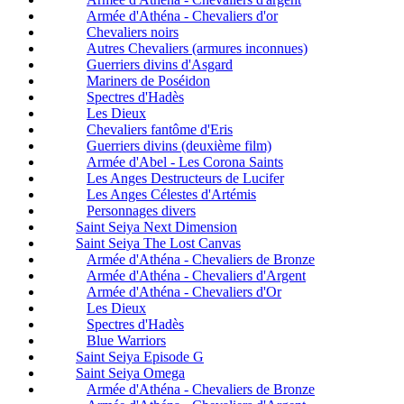
Armée d'Athéna - Chevaliers d'or
Chevaliers noirs
Autres Chevaliers (armures inconnues)
Guerriers divins d'Asgard
Mariners de Poséidon
Spectres d'Hadès
Les Dieux
Chevaliers fantôme d'Eris
Guerriers divins (deuxième film)
Armée d'Abel - Les Corona Saints
Les Anges Destructeurs de Lucifer
Les Anges Célestes d'Artémis
Personnages divers
Saint Seiya Next Dimension
Saint Seiya The Lost Canvas
Armée d'Athéna - Chevaliers de Bronze
Armée d'Athéna - Chevaliers d'Argent
Armée d'Athéna - Chevaliers d'Or
Les Dieux
Spectres d'Hadès
Blue Warriors
Saint Seiya Episode G
Saint Seiya Omega
Armée d'Athéna - Chevaliers de Bronze