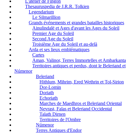
L'atelier de Fingon
Thesauruspedia de J.R.R. Tolkien
Legendarium
Le Silmarillion
Grands événements et grandes batailles historiques
Ainulindalë et Ages d'avant les Ages du Soleil
Premier Age du Soleil
Second Age du Soleil
Troisième Age du Soleil et au-delà
Arda et ses lieux emblématiques
Cartes
Aman, Valinor, Terres Immortelles et Ambarkanta
Territoires antiques et perdus, dont le Beleriand et
Númenor
Beleriand
Hithlum, Mihrim, Ered Wethrin et Tol-Sirion
Dor-Lomin
Doriath
Echoriath
Marches de Maedhros et Beleriand Oriental
Nevrast, Falas et Beleriand Occidental
Talath Dirnen
Territoires de l'Ombre
Númenor
Terres Antiques d'Endor