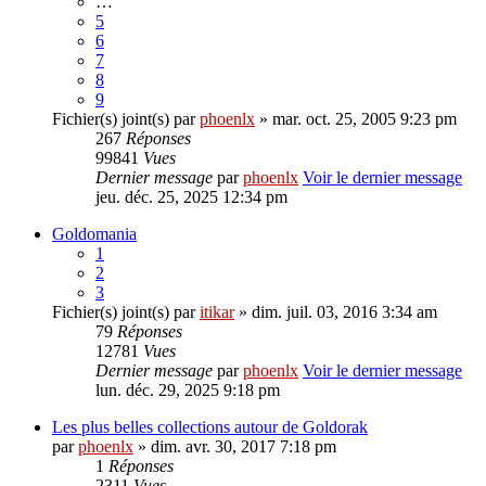
…
5
6
7
8
9
Fichier(s) joint(s)
par
phoenlx
» mar. oct. 25, 2005 9:23 pm
267
Réponses
99841
Vues
Dernier message
par
phoenlx
Voir le dernier message
jeu. déc. 25, 2025 12:34 pm
Goldomania
1
2
3
Fichier(s) joint(s)
par
itikar
» dim. juil. 03, 2016 3:34 am
79
Réponses
12781
Vues
Dernier message
par
phoenlx
Voir le dernier message
lun. déc. 29, 2025 9:18 pm
Les plus belles collections autour de Goldorak
par
phoenlx
» dim. avr. 30, 2017 7:18 pm
1
Réponses
2311
Vues