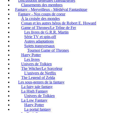
Discussions générales cinéma/séries
Classements des membres
Fantasy - Merveilleux - Médiéval Fantastique
Fantasy - Nos coups de coeur
À la croisée des mondes
Conan et les autres héros de Robert E. Howard
Game of Thrones/Le Trône de Fer
Les livres de G.R.R. Martin
Série TV et spin-off
Autres adaptations
Sujets transversaux
Tournoi Game of Thrones
Harry Potter
Les livres
Univers de Tolkien
The Witcher/Le Sorceleur
L'univers de Netflix
The Legend of Zelda
Les sous-genres de la fantasy
La fairy tale fantasy
La High Fantasy
Univers de Tolkien
La Low Fantasy
Harry Potter
La portal fantasy