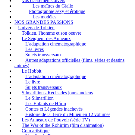
Vos classements divers
Les maîtres du Giallo
Photographie sexy et érotique
Les modèles
NOS GRANDES PASSIONS
Univers de Tolkien
Tolkien, l'homme et son oeuvre
Le Seigneur des Anneaux
L'adaptation cinématographique
Les livres
Sujets transversaux
Autres adaptations officielles (films, séries et dessins
animés)
Le Hobbit
L'adaptation cinématographique
Le livre
Sujets transversaux
Silmarillion - Récits des jours anciens
Le Silmarillion
Les Enfants de Húrin
Contes et Légendes inachevés
Histoire de la Terre du Milieu en 12 volumes
Les Anneaux de Pouvoir (série TV)
The War of the Rohirrim (film d'animation)
Coin artistique