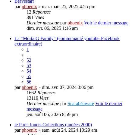
Bravestarr
par
phoenlx
» mar. mars 25, 2025 4:55 pm
12
Réponses
391
Vues
Dernier message
par
phoenlx
Voir le dernier message
dim. avr. 06, 2025 1:16 am
La "MortalG Family" (communauté youtube-Facebook
extraordinaire)
1
…
52
53
54
55
56
par
phoenlx
» dim. avr. 07, 2024 3:06 pm
1662
Réponses
13119
Vues
Dernier message
par
Scarabéaware
Voir le dernier
message
jeu. août 06, 2026 8:59 pm
le Paris Jouets Collections (années 2000)
par
phoenlx
» sam. août 24, 2024 10:29 am