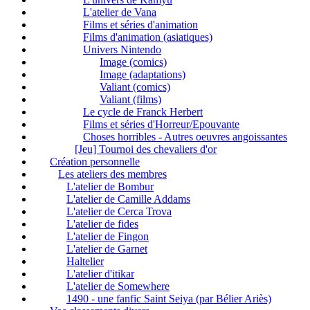
L'atelier de Vana
Films et séries d'animation
Films d'animation (asiatiques)
Univers Nintendo
Image (comics)
Image (adaptations)
Valiant (comics)
Valiant (films)
Le cycle de Franck Herbert
Films et séries d'Horreur/Epouvante
Choses horribles - Autres oeuvres angoissantes
[Jeu] Tournoi des chevaliers d'or
Création personnelle
Les ateliers des membres
L'atelier de Bombur
L'atelier de Camille Addams
L'atelier de Cerca Trova
L'atelier de fides
L'atelier de Fingon
L'atelier de Garnet
Haltelier
L'atelier d'itikar
L'atelier de Somewhere
1490 - une fanfic Saint Seiya (par Bélier Ariès)