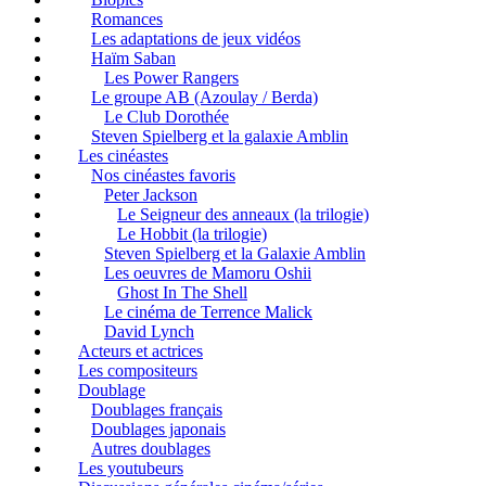
Romances
Les adaptations de jeux vidéos
Haïm Saban
Les Power Rangers
Le groupe AB (Azoulay / Berda)
Le Club Dorothée
Steven Spielberg et la galaxie Amblin
Les cinéastes
Nos cinéastes favoris
Peter Jackson
Le Seigneur des anneaux (la trilogie)
Le Hobbit (la trilogie)
Steven Spielberg et la Galaxie Amblin
Les oeuvres de Mamoru Oshii
Ghost In The Shell
Le cinéma de Terrence Malick
David Lynch
Acteurs et actrices
Les compositeurs
Doublage
Doublages français
Doublages japonais
Autres doublages
Les youtubeurs