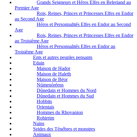
Grands Seigneurs et Héros Elfes en Beleriand au
Premier Age
Rois, Reines, Princes et Princesses Elfes en Endor
au Second Age
Héros et Personnalités Elfes en Endor au Second
Age
Rois, Reines, Princes et Princesses Elfes en Endor
au Troisième Age
Héros et Personnalités Elfes en Endor au
Troisième Age
Ents et autres peuples pensants
Edain
Maison de Hador
Maison de Haleth
Maison de Bëor
Númenóréens
Dúnedain et Hommes du Nord
Dúnedain et Hommes du Sud
Hobbits
Orientais
Hommes du Rhovanion
Rohirrim
Nains
Seides des Ténébres et monstres
Animaux