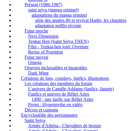
Présent (1986-1987)
saint seiya (manga originel)
adaptations du manga originel
série des années 80 et revival Hadès, les chapitres
adaptation netflix récente
Futur proche
Next Dimension
Tenkai Hen (Saint Seiya THEN)
Film - Tenkai-hen josō: Overture
Rerise of Poseidon
Futur moyen
Omega
Oeuvres inclassables et bizaroïdes
Dark Wing
Créations de fans, cosplays, fanfics, illustrations
Les créations des membres du forum
L'univers de Camille Addams (fanfics, fanarts)
Fanfics et univers de Bélier Aries
1490 - une fanfic par Bélier Aries
Projet : Hypermythe en vidéo
Décors et customs
Encyclopédie des personnages
Saint Seiya
Armée d'Athéna - Chevaliers de bronze
Armée d'Athéna - Chevaliers d'argent