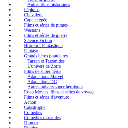
Autres films historiques
Péplums
Chevalerie
Cape et épée
Films et séries de pirates
Westerns
Films et séries de guerre
Science-Fiction
Horreur - Fantastique
Fantasy
Grands héros populaires
Tarzan et Tarzanides
L'univers de Zorro
Films de super héros
Adaptations Marvel
Adaptations DC
Autres univers super héroiques
Road Movies, films et séries de voyage
Films et séries d'aventure
Action
Catastrophe
Comédies
Comédies musicales
Drames
Biopics