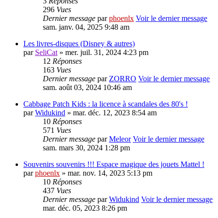
3
Réponses
296
Vues
Dernier message
par
phoenlx
Voir le dernier message
sam. janv. 04, 2025 9:48 am
Les livres-disques (Disney & autres)
par
SeliCat
» mer. juil. 31, 2024 4:23 pm
12
Réponses
163
Vues
Dernier message
par
ZORRO
Voir le dernier message
sam. août 03, 2024 10:46 am
Cabbage Patch Kids : la licence à scandales des 80's !
par
Widukind
» mar. déc. 12, 2023 8:54 am
10
Réponses
571
Vues
Dernier message
par
Meleor
Voir le dernier message
sam. mars 30, 2024 1:28 pm
Souvenirs souvenirs !!! Espace magique des jouets Mattel !
par
phoenlx
» mar. nov. 14, 2023 5:13 pm
10
Réponses
437
Vues
Dernier message
par
Widukind
Voir le dernier message
mar. déc. 05, 2023 8:26 pm