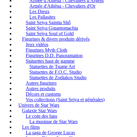
Armée d'Athéna - Chevaliers d'Argent
Armée d'Athéna - Chevaliers d'Or
Les Dieux
Les Pallasites
Saint Seiya Saintia Shô
Saint Seiya Gigantomachia
Saint Seiya Soul of Gold
Figurines & divers produits dérivés
Jeux vidéos
Figurines Myth Cloth
Figurines D.D. Panoramation
Statuettes haut de gamme
Statuettes de Tsume Art
Statuettes de F.O.C. Studio
Statuettes de Zodiakos Studio
Autres figurines
Autres produits
Décors et customs
Vos collections (Saint Seiya et générales)
Univers de Star Wars
Galaxie Star Wars
Le coin des fans
La musique de Star Wars
Les films
La saga de George Lucas