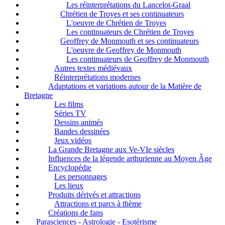
Les réinterprétations du Lancelot-Graal
Chrétien de Troyes et ses continuateurs
L'oeuvre de Chrétien de Troyes
Les continuateurs de Chrétien de Troyes
Geoffrey de Monmouth et ses continuateurs
L'oeuvre de Geoffrey de Monmouth
Les continuateurs de Geoffrey de Monmouth
Autres textes médiévaux
Réinterprétations modernes
Adaptations et variations autour de la Matière de
Bretagne
Les films
Séries TV
Dessins animés
Bandes dessinées
Jeux vidéos
La Grande Bretagne aux Ve-VIe siècles
Influences de la légende arthurienne au Moyen Âge
Encyclopédie
Les personnages
Les lieux
Produits dérivés et attractions
Attractions et parcs à thème
Créations de fans
Parasciences - Astrologie - Esotérisme