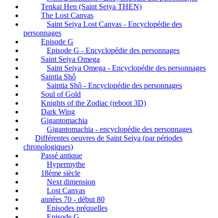
Tenkai Hen (Saint Seiya THEN)
The Lost Canvas
Saint Seiya Lost Canvas - Encyclopédie des
personnages
Episode G
Episode G - Encyclopédie des personnages
Saint Seiya Omega
Saint Seiya Omega - Encyclopédie des personnages
Saintia Shô
Saintia Shô - Encyclopédie des personnages
Soul of Gold
Knights of the Zodiac (reboot 3D)
Dark Wing
Gigantomachia
Gigantomachia - encyclopédie des personnages
Différentes oeuvres de Saint Seiya (par périodes
chronologiques)
Passé antique
Hypermythe
18ème siècle
Next dimension
Lost Canvas
années 70 - début 80
Episodes préquelles
Episode G