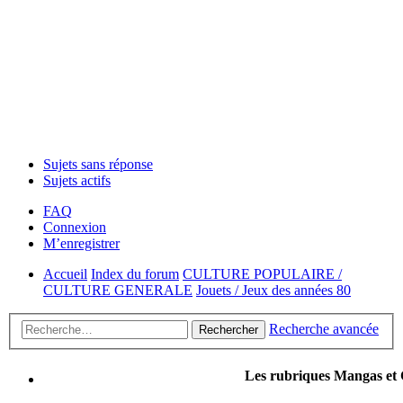
Sujets sans réponse
Sujets actifs
FAQ
Connexion
M’enregistrer
Accueil
Index du forum
CULTURE POPULAIRE /
CULTURE GENERALE
Jouets / Jeux des années 80
Recherche avancée
Rechercher
Les rubriques Mangas et Cinéma du f