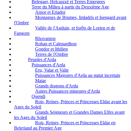
Belegaer, Helcaraxë et Terres Emergees
Terre du Milieu à partir du Deuxième Age
Arnor et Eriador
Montagnes de Brumes, Imladris et Isengard avant
l'Ombre
Vallée de l'Anduin, et forêts de Lorien et de
Fangorn
Rhovanion
Rohan et Calenardhon
Gondor et Ithilien
Terres de l'Ombre
Peuples d'Arda
Puissances d'Arda
Eru, Valar et Valie
Puissances Majeures d'Arda au statut incertain
Maiar
Grands dragons d'Arda
Autres Puissances mineures d'Arda
Quendi
Rois, Reines, Princes et Princesses Eldar avant les
Ages du Soleil
Grands Seigneurs et Grandes Dames Elfes avant
les Ages du Soleil
Rois, Reines, Princes et Princesses Eldar en
Beleriand au Premier Age