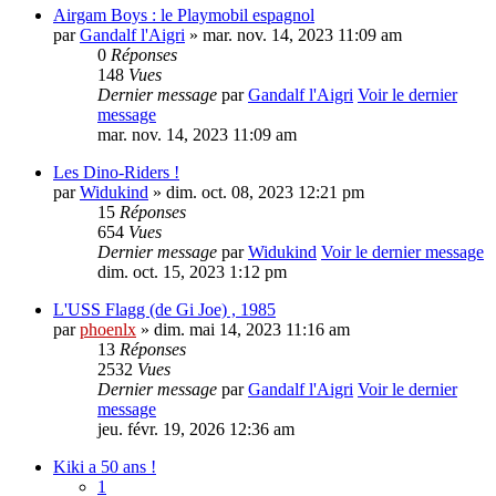
Airgam Boys : le Playmobil espagnol
par
Gandalf l'Aigri
» mar. nov. 14, 2023 11:09 am
0
Réponses
148
Vues
Dernier message
par
Gandalf l'Aigri
Voir le dernier
message
mar. nov. 14, 2023 11:09 am
Les Dino-Riders !
par
Widukind
» dim. oct. 08, 2023 12:21 pm
15
Réponses
654
Vues
Dernier message
par
Widukind
Voir le dernier message
dim. oct. 15, 2023 1:12 pm
L'USS Flagg (de Gi Joe) , 1985
par
phoenlx
» dim. mai 14, 2023 11:16 am
13
Réponses
2532
Vues
Dernier message
par
Gandalf l'Aigri
Voir le dernier
message
jeu. févr. 19, 2026 12:36 am
Kiki a 50 ans !
1