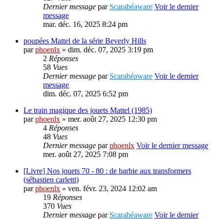
Dernier message
par
Scarabéaware
Voir le dernier
message
mar. déc. 16, 2025 8:24 pm
poupées Mattel de la série Beverly Hills
par
phoenlx
» dim. déc. 07, 2025 3:19 pm
2
Réponses
58
Vues
Dernier message
par
Scarabéaware
Voir le dernier
message
dim. déc. 07, 2025 6:52 pm
Le train magique des jouets Mattel (1985)
par
phoenlx
» mer. août 27, 2025 12:30 pm
4
Réponses
48
Vues
Dernier message
par
phoenlx
Voir le dernier message
mer. août 27, 2025 7:08 pm
[Livre] Nos jouets 70 - 80 : de barbie aux transformers
(sébastien carletti)
par
phoenlx
» ven. févr. 23, 2024 12:02 am
19
Réponses
370
Vues
Dernier message
par
Scarabéaware
Voir le dernier