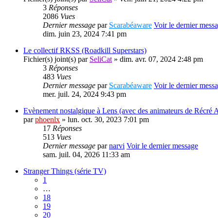
3
Réponses
2086
Vues
Dernier message
par
Scarabéaware
Voir le dernier mess
dim. juin 23, 2024 7:41 pm
Le collectif RKSS (Roadkill Superstars)
Fichier(s) joint(s)
par
SeliCat
» dim. avr. 07, 2024 2:48 pm
3
Réponses
483
Vues
Dernier message
par
Scarabéaware
Voir le dernier mess
mer. juil. 24, 2024 9:43 pm
Evènement nostalgique à Lens (avec des animateurs de Récré A
par
phoenlx
» lun. oct. 30, 2023 7:01 pm
17
Réponses
513
Vues
Dernier message
par
narvi
Voir le dernier message
sam. juil. 04, 2026 11:33 am
Stranger Things (série TV)
1
…
18
19
20