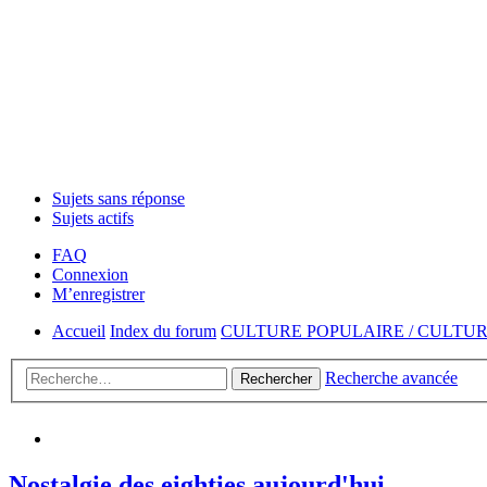
Sujets sans réponse
Sujets actifs
FAQ
Connexion
M’enregistrer
Accueil
Index du forum
CULTURE POPULAIRE / CULTU
Recherche avancée
Rechercher
Nostalgie des eighties aujourd'hui