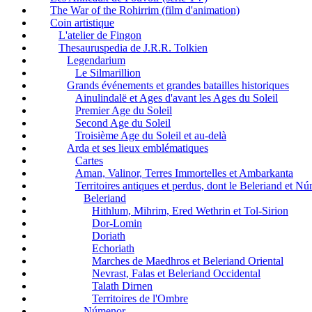
The War of the Rohirrim (film d'animation)
Coin artistique
L'atelier de Fingon
Thesauruspedia de J.R.R. Tolkien
Legendarium
Le Silmarillion
Grands événements et grandes batailles historiques
Ainulindalë et Ages d'avant les Ages du Soleil
Premier Age du Soleil
Second Age du Soleil
Troisième Age du Soleil et au-delà
Arda et ses lieux emblématiques
Cartes
Aman, Valinor, Terres Immortelles et Ambarkanta
Territoires antiques et perdus, dont le Beleriand et N
Beleriand
Hithlum, Mihrim, Ered Wethrin et Tol-Sirion
Dor-Lomin
Doriath
Echoriath
Marches de Maedhros et Beleriand Oriental
Nevrast, Falas et Beleriand Occidental
Talath Dirnen
Territoires de l'Ombre
Númenor