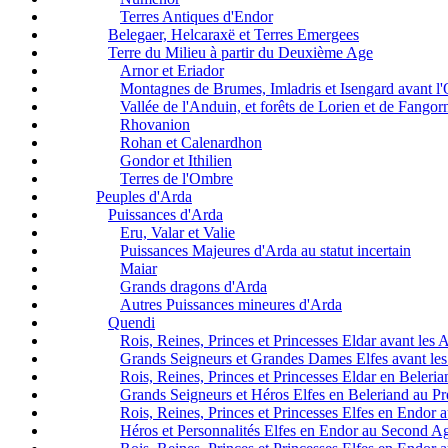
Terres Antiques d'Endor
Belegaer, Helcaraxë et Terres Emergees
Terre du Milieu à partir du Deuxième Age
Arnor et Eriador
Montagnes de Brumes, Imladris et Isengard avant l
Vallée de l'Anduin, et forêts de Lorien et de Fangor
Rhovanion
Rohan et Calenardhon
Gondor et Ithilien
Terres de l'Ombre
Peuples d'Arda
Puissances d'Arda
Eru, Valar et Valie
Puissances Majeures d'Arda au statut incertain
Maiar
Grands dragons d'Arda
Autres Puissances mineures d'Arda
Quendi
Rois, Reines, Princes et Princesses Eldar avant les 
Grands Seigneurs et Grandes Dames Elfes avant les
Rois, Reines, Princes et Princesses Eldar en Beleri
Grands Seigneurs et Héros Elfes en Beleriand au P
Rois, Reines, Princes et Princesses Elfes en Endor
Héros et Personnalités Elfes en Endor au Second A