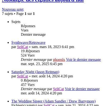
Nouveau sujet
7 sujets • Page
1
sur
1
Sujets
Réponses
Vues
Dernier message
Synthwave/Retrowave
par
SeliCat
» sam. mars 18, 2023 6:41 pm
19
Réponses
524
Vues
Dernier message
par
phoenlx
Voir le dernier message
mar. sept. 23, 2025 6:45 pm
Saturday Night (Jason Reitman)
par
SeliCat
» mer. août 14, 2024 4:20 pm
0
Réponses
457
Vues
Dernier message
par
SeliCat
Voir le dernier message
mer. août 14, 2024 4:20 pm
The Wedding Singer (Adam Sandler / Drew Barrymore)
Fichier(s) joint(s)
par
SeliCat
» ven. juin 21, 2024 4:22 pm