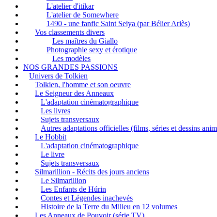
L'atelier d'itikar
L'atelier de Somewhere
1490 - une fanfic Saint Seiya (par Bélier Ariès)
Vos classements divers
Les maîtres du Giallo
Photographie sexy et érotique
Les modèles
NOS GRANDES PASSIONS
Univers de Tolkien
Tolkien, l'homme et son oeuvre
Le Seigneur des Anneaux
L'adaptation cinématographique
Les livres
Sujets transversaux
Autres adaptations officielles (films, séries et dessins ani
Le Hobbit
L'adaptation cinématographique
Le livre
Sujets transversaux
Silmarillion - Récits des jours anciens
Le Silmarillion
Les Enfants de Húrin
Contes et Légendes inachevés
Histoire de la Terre du Milieu en 12 volumes
Les Anneaux de Pouvoir (série TV)