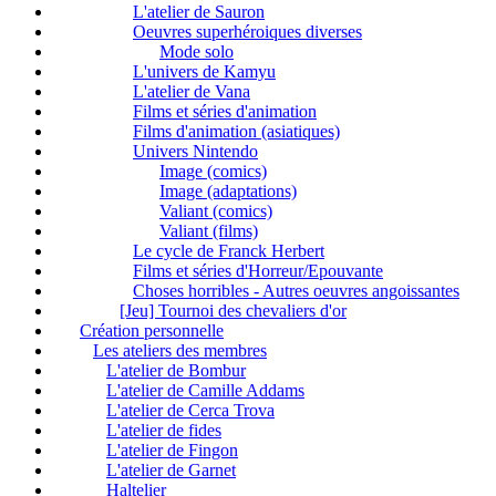
L'atelier de Sauron
Oeuvres superhéroiques diverses
Mode solo
L'univers de Kamyu
L'atelier de Vana
Films et séries d'animation
Films d'animation (asiatiques)
Univers Nintendo
Image (comics)
Image (adaptations)
Valiant (comics)
Valiant (films)
Le cycle de Franck Herbert
Films et séries d'Horreur/Epouvante
Choses horribles - Autres oeuvres angoissantes
[Jeu] Tournoi des chevaliers d'or
Création personnelle
Les ateliers des membres
L'atelier de Bombur
L'atelier de Camille Addams
L'atelier de Cerca Trova
L'atelier de fides
L'atelier de Fingon
L'atelier de Garnet
Haltelier