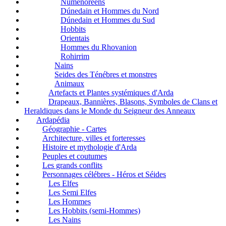
Númenóréens
Dúnedain et Hommes du Nord
Dúnedain et Hommes du Sud
Hobbits
Orientais
Hommes du Rhovanion
Rohirrim
Nains
Seides des Ténébres et monstres
Animaux
Artefacts et Plantes systémiques d'Arda
Drapeaux, Bannières, Blasons, Symboles de Clans et
Heraldiques dans le Monde du Seigneur des Anneaux
Ardapédia
Géographie - Cartes
Architecture, villes et forteresses
Histoire et mythologie d'Arda
Peuples et coutumes
Les grands conflits
Personnages célébres - Héros et Séides
Les Elfes
Les Semi Elfes
Les Hommes
Les Hobbits (semi-Hommes)
Les Nains