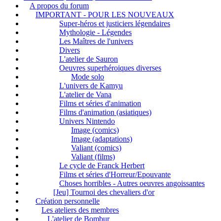
A propos du forum
IMPORTANT - POUR LES NOUVEAUX
Super-héros et justiciers légendaires
Mythologie - Légendes
Les Maîtres de l'univers
Divers
L'atelier de Sauron
Oeuvres superhéroiques diverses
Mode solo
L'univers de Kamyu
L'atelier de Vana
Films et séries d'animation
Films d'animation (asiatiques)
Univers Nintendo
Image (comics)
Image (adaptations)
Valiant (comics)
Valiant (films)
Le cycle de Franck Herbert
Films et séries d'Horreur/Epouvante
Choses horribles - Autres oeuvres angoissantes
[Jeu] Tournoi des chevaliers d'or
Création personnelle
Les ateliers des membres
L'atelier de Bombur