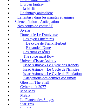
L'urban fantasy
la bit-lit
La fantasy animalière
La fantasy dans les mangas et animes
Science-fiction - Anticipation
Nos coups de coeur SF
Avatar
Dune et le Le Duniverse
Les cycles littéraires
Le cycle de Frank Herbert
Expanded Dune
Les films et séries
The spice must flow
Univers d'Isaac Asimov
Isaac Asimov - Le Cycle des Robots
Isaac Asimov - Le Cycle de l'Empire
Isaac Asimov - Le Cycle de Fondation
Adaptations des oeuvres d'Asimov
Ghost In The Shell
Cyberpunk 2077
Mad Max
Matrix
La Planète des Singes
Star Trek