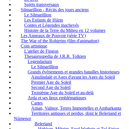
Sujets transversaux
Silmarillion - Récits des jours anciens
Le Silmarillion
Les Enfants de Húrin
Contes et Légendes inachevés
Histoire de la Terre du Milieu en 12 volumes
Les Anneaux de Pouvoir (série TV)
The War of the Rohirrim (film d'animation)
Coin artistique
L'atelier de Fingon
Thesauruspedia de J.R.R. Tolkien
Legendarium
Le Silmarillion
Grands événements et grandes batailles historiques
Ainulindalë et Ages d'avant les Ages du Soleil
Premier Age du Soleil
Second Age du Soleil
Troisième Age du Soleil et au-delà
Arda et ses lieux emblématiques
Cartes
Aman, Valinor, Terres Immortelles et Ambarkanta
Territoires antiques et perdus, dont le Beleriand et
Númenor
Beleriand
Hithlum, Mihrim, Ered Wethrin et Tol-Sirion