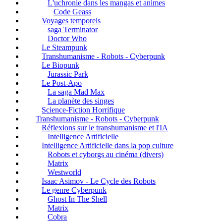
L'uchronie dans les mangas et animes
Code Geass
Voyages temporels
saga Terminator
Doctor Who
Le Steampunk
Transhumanisme - Robots - Cyberpunk
Le Biopunk
Jurassic Park
Le Post-Apo
La saga Mad Max
La planète des singes
Science-Fiction Horrifique
Transhumanisme - Robots - Cyberpunk
Réflexions sur le transhumanisme et l'IA
Intelligence Artificielle
Intelligence Artificielle dans la pop culture
Robots et cyborgs au cinéma (divers)
Matrix
Westworld
Isaac Asimov - Le Cycle des Robots
Le genre Cyberpunk
Ghost In The Shell
Matrix
Cobra