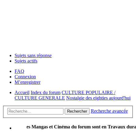
Sujets sans réponse
Sujets actifs
FAQ
Connexion
M’enregistrer
Accueil
Index du forum
CULTURE POPULAIRE /
CULTURE GENERALE
Nostalgie des eighties aujourd'hui
Recherche avancée
Rechercher
iques Mangas et Cinéma du forum sont en Travaux durant quelques 