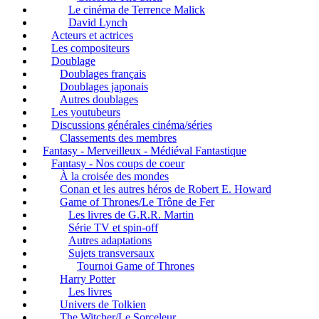
Le cinéma de Terrence Malick
David Lynch
Acteurs et actrices
Les compositeurs
Doublage
Doublages français
Doublages japonais
Autres doublages
Les youtubeurs
Discussions générales cinéma/séries
Classements des membres
Fantasy - Merveilleux - Médiéval Fantastique
Fantasy - Nos coups de coeur
À la croisée des mondes
Conan et les autres héros de Robert E. Howard
Game of Thrones/Le Trône de Fer
Les livres de G.R.R. Martin
Série TV et spin-off
Autres adaptations
Sujets transversaux
Tournoi Game of Thrones
Harry Potter
Les livres
Univers de Tolkien
The Witcher/Le Sorceleur