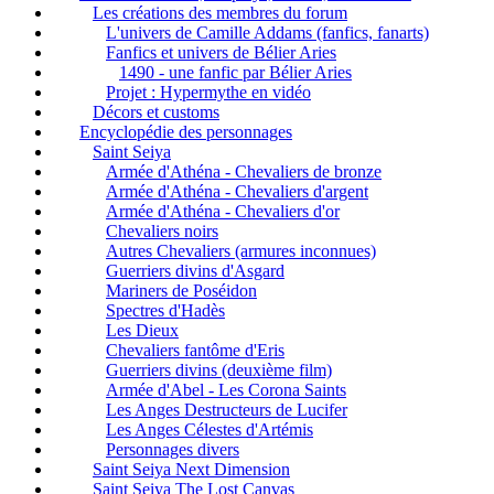
Les créations des membres du forum
L'univers de Camille Addams (fanfics, fanarts)
Fanfics et univers de Bélier Aries
1490 - une fanfic par Bélier Aries
Projet : Hypermythe en vidéo
Décors et customs
Encyclopédie des personnages
Saint Seiya
Armée d'Athéna - Chevaliers de bronze
Armée d'Athéna - Chevaliers d'argent
Armée d'Athéna - Chevaliers d'or
Chevaliers noirs
Autres Chevaliers (armures inconnues)
Guerriers divins d'Asgard
Mariners de Poséidon
Spectres d'Hadès
Les Dieux
Chevaliers fantôme d'Eris
Guerriers divins (deuxième film)
Armée d'Abel - Les Corona Saints
Les Anges Destructeurs de Lucifer
Les Anges Célestes d'Artémis
Personnages divers
Saint Seiya Next Dimension
Saint Seiya The Lost Canvas