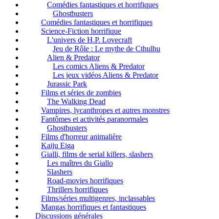
Comédies fantastiques et horrifiques
Ghostbusters
Comédies fantastiques et horrifiques
Science-Fiction horrifique
L'univers de H.P. Lovecraft
Jeu de Rôle : Le mythe de Cthulhu
Alien & Predator
Les comics Aliens & Predator
Les jeux vidéos Aliens & Predator
Jurassic Park
Films et séries de zombies
The Walking Dead
Vampires, lycanthropes et autres monstres
Fantômes et activités paranormales
Ghostbusters
Films d'horreur animalière
Kaiju Eiga
Gialli, films de serial killers, slashers
Les maîtres du Giallo
Slashers
Road-movies horrifiques
Thrillers horrifiques
Films/séries multigenres, inclassables
Mangas horrifiques et fantastiques
Discussions générales