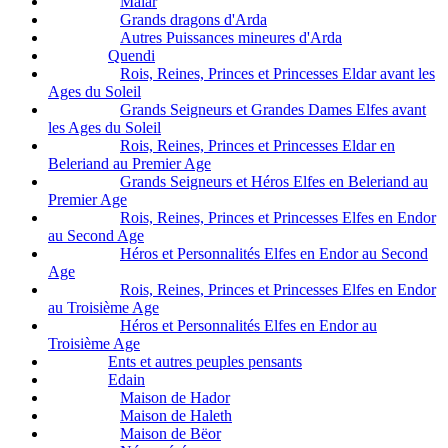
Maiar
Grands dragons d'Arda
Autres Puissances mineures d'Arda
Quendi
Rois, Reines, Princes et Princesses Eldar avant les
Ages du Soleil
Grands Seigneurs et Grandes Dames Elfes avant
les Ages du Soleil
Rois, Reines, Princes et Princesses Eldar en
Beleriand au Premier Age
Grands Seigneurs et Héros Elfes en Beleriand au
Premier Age
Rois, Reines, Princes et Princesses Elfes en Endor
au Second Age
Héros et Personnalités Elfes en Endor au Second
Age
Rois, Reines, Princes et Princesses Elfes en Endor
au Troisième Age
Héros et Personnalités Elfes en Endor au
Troisième Age
Ents et autres peuples pensants
Edain
Maison de Hador
Maison de Haleth
Maison de Bëor