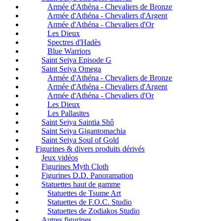
Armée d'Athéna - Chevaliers de Bronze
Armée d'Athéna - Chevaliers d'Argent
Armée d'Athéna - Chevaliers d'Or
Les Dieux
Spectres d'Hadès
Blue Warriors
Saint Seiya Episode G
Saint Seiya Omega
Armée d'Athéna - Chevaliers de Bronze
Armée d'Athéna - Chevaliers d'Argent
Armée d'Athéna - Chevaliers d'Or
Les Dieux
Les Pallasites
Saint Seiya Saintia Shô
Saint Seiya Gigantomachia
Saint Seiya Soul of Gold
Figurines & divers produits dérivés
Jeux vidéos
Figurines Myth Cloth
Figurines D.D. Panoramation
Statuettes haut de gamme
Statuettes de Tsume Art
Statuettes de F.O.C. Studio
Statuettes de Zodiakos Studio
Autres figurines