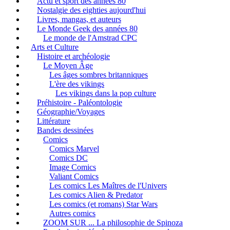
Actu et sport des années 80
Nostalgie des eighties aujourd'hui
Livres, mangas, et auteurs
Le Monde Geek des années 80
Le monde de l'Amstrad CPC
Arts et Culture
Histoire et archéologie
Le Moyen Âge
Les âges sombres britanniques
L'ère des vikings
Les vikings dans la pop culture
Préhistoire - Paléontologie
Géographie/Voyages
Littérature
Bandes dessinées
Comics
Comics Marvel
Comics DC
Image Comics
Valiant Comics
Les comics Les Maîtres de l'Univers
Les comics Alien & Predator
Les comics (et romans) Star Wars
Autres comics
ZOOM SUR ... La philosophie de Spinoza