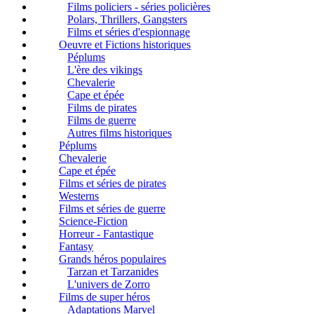
Films policiers - séries policières
Polars, Thrillers, Gangsters
Films et séries d'espionnage
Oeuvre et Fictions historiques
Péplums
L'ère des vikings
Chevalerie
Cape et épée
Films de pirates
Films de guerre
Autres films historiques
Péplums
Chevalerie
Cape et épée
Films et séries de pirates
Westerns
Films et séries de guerre
Science-Fiction
Horreur - Fantastique
Fantasy
Grands héros populaires
Tarzan et Tarzanides
L'univers de Zorro
Films de super héros
Adaptations Marvel