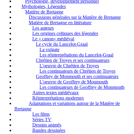
Psychologie, développement personnel
Mythologies, Légendes
Matière de Bretagne
Discussions générales sur la Matière de Bretagne
Matière de Bretagne en littérature
Les auteurs
Les origines celtiques des légendes
Le « canon» médiéval
Le cycle du Lancelot-Graal
La vulgate
Les réinterprétations du Lancelot-Graal
Chrétien de Troyes et ses continuateurs
L'oeuvre de Chrétien de Troyes
Les continuateurs de Chrétien de Troyes
Geoffrey de Monmouth et ses continuateurs
L'oeuvre de Geoffrey de Monmouth
Les continuateurs de Geoffrey de Monmouth
Autres textes médiévaux
Réinterprétations modernes
Adaptations et variations autour de la Matière de
Bretagne
Les films
Séries TV
Dessins animés
Bandes dessinées