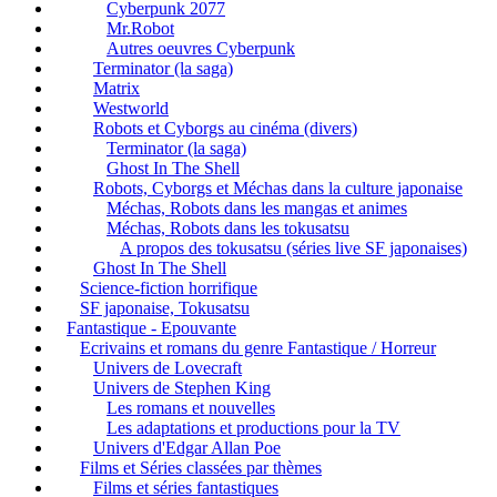
Cyberpunk 2077
Mr.Robot
Autres oeuvres Cyberpunk
Terminator (la saga)
Matrix
Westworld
Robots et Cyborgs au cinéma (divers)
Terminator (la saga)
Ghost In The Shell
Robots, Cyborgs et Méchas dans la culture japonaise
Méchas, Robots dans les mangas et animes
Méchas, Robots dans les tokusatsu
A propos des tokusatsu (séries live SF japonaises)
Ghost In The Shell
Science-fiction horrifique
SF japonaise, Tokusatsu
Fantastique - Epouvante
Ecrivains et romans du genre Fantastique / Horreur
Univers de Lovecraft
Univers de Stephen King
Les romans et nouvelles
Les adaptations et productions pour la TV
Univers d'Edgar Allan Poe
Films et Séries classées par thèmes
Films et séries fantastiques