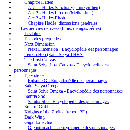
Chapitre Hadès
Arc 1 - Hadès Sanctuary (Jûnikyû-hen)
Arc 2 - Hadès Inferno (Meikai-hen)
Arc 3 - Hadès Elysion
Chapitre Hadès, discussions générales
Les oeuvres dérivées (films, mangas, séries)
Les films
Episodes préquelles
Next Dimension
Next Dimension - Encyclopédie des personnages
Tenkai Hen (Saint Seiya THEN)
The Lost Canvas
Saint Seiya Lost Canvas - Encyclopédie des
personnages
Episode G
Episode G - Encyclopédie des personnages
Saint Seiya Omega
Saint Seiya Omega - Encyclopédie des personnages
Saintia Shô
Saintia Shô - Encyclopédie des personnages
Soul of Gold
Knights of the Zodiac (reboot 3D)
Dark Wing
Gigantomachia
Gigantomachia - encyclopédie des personnages