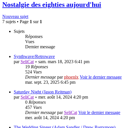
Nostalgie des eighties aujourd'hui
Nouveau sujet
7 sujets • Page
1
sur
1
Sujets
Réponses
Vues
Dernier message
Synthwave/Retrowave
par
SeliCat
» sam. mars 18, 2023 6:41 pm
19
Réponses
524
Vues
Dernier message
par
phoenlx
Voir le dernier message
mar. sept. 23, 2025 6:45 pm
Saturday Night (Jason Reitman)
par
SeliCat
» mer. août 14, 2024 4:20 pm
0
Réponses
457
Vues
Dernier message
par
SeliCat
Voir le dernier message
mer. août 14, 2024 4:20 pm
The Wedding Singer (Adam Sandler / Drew Barrymore)