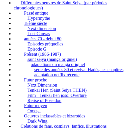
Différentes oeuvres de Saint Seiya (par périodes
chronologiques)
Passé antique
Hypermythe
18ème siècle
Next dimension
Lost Canvas
années 70 - début 80
Episodes préquelles
Episode G
Présent (1986-1987)
saint seiya (manga originel)
adaptations du manga originel
série des années 80 et revival Hadès, les chapitres
adaptation netflix récente
Futur proche
Next Dimension
Tenkai Hen (Saint Seiya THEN)
Film - Tenkai-hen josō: Overture
Rerise of Poseidon
Futur moyen
Omega
Oeuvres inclassables et bizaroïdes
Dark Wing
Créations de fans, cosplays, fanfics, illustrations