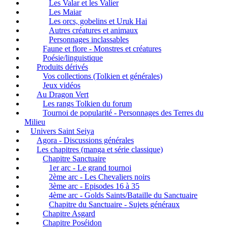
Les Valar et les Valier
Les Maiar
Les orcs, gobelins et Uruk Hai
Autres créatures et animaux
Personnages inclassables
Faune et flore - Monstres et créatures
Poésie/linguistique
Produits dérivés
Vos collections (Tolkien et générales)
Jeux vidéos
Au Dragon Vert
Les rangs Tolkien du forum
Tournoi de popularité - Personnages des Terres du
Milieu
Univers Saint Seiya
Agora - Discussions générales
Les chapitres (manga et série classique)
Chapitre Sanctuaire
1er arc - Le grand tournoi
2ème arc - Les Chevaliers noirs
3ème arc - Episodes 16 à 35
4ème arc - Golds Saints/Bataille du Sanctuaire
Chapitre du Sanctuaire - Sujets généraux
Chapitre Asgard
Chapitre Poséidon