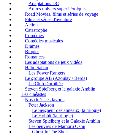
Adaptations DC
Autres univers super héroiques
Road Movies, films et séries de voyage
Films et séries d'aventure
Action
Catastrophe
Comédies
Comédies musicales
Drames
Biopics
Romances
Les adaptations de jeux vidéos
Haïm Saban
Les Power Rangers
Le groupe AB (Azoulay / Berda)
Le Club Dorothée
Steven Spielberg et la galaxie Amblin
Les cinéastes
Nos cinéastes favoris
Peter Jackson
Le Seigneur des anneaux (la trilogie)
Le Hobbit (la trilogie)
Steven Spielberg et la Galaxie Amblin
Les oeuvres de Mamoru Oshii
Ghost In The Shell