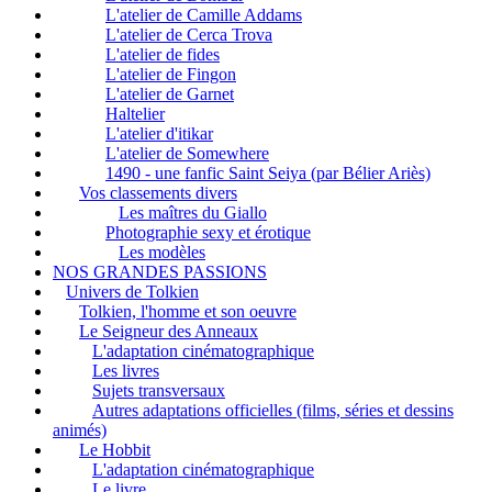
L'atelier de Camille Addams
L'atelier de Cerca Trova
L'atelier de fides
L'atelier de Fingon
L'atelier de Garnet
Haltelier
L'atelier d'itikar
L'atelier de Somewhere
1490 - une fanfic Saint Seiya (par Bélier Ariès)
Vos classements divers
Les maîtres du Giallo
Photographie sexy et érotique
Les modèles
NOS GRANDES PASSIONS
Univers de Tolkien
Tolkien, l'homme et son oeuvre
Le Seigneur des Anneaux
L'adaptation cinématographique
Les livres
Sujets transversaux
Autres adaptations officielles (films, séries et dessins
animés)
Le Hobbit
L'adaptation cinématographique
Le livre