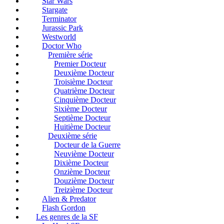
Star Wars
Stargate
Terminator
Jurassic Park
Westworld
Doctor Who
Première série
Premier Docteur
Deuxième Docteur
Troisième Docteur
Quatrième Docteur
Cinquième Docteur
Sixième Docteur
Septième Docteur
Huitième Docteur
Deuxième série
Docteur de la Guerre
Neuvième Docteur
Dixième Docteur
Onzième Docteur
Douzième Docteur
Treizième Docteur
Alien & Predator
Flash Gordon
Les genres de la SF