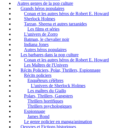
Autres genres de la pop culture
Grands héros populaires
Conan et les autres héros de Robert E. Howard
Sherlock Holmes
Tarzan, Sheena et autres tarzanides
Les films et séries
L'univers de Zorro
Batman, le chevalier noir
Indiana Jones
Autres héros populaires
Les barbares dans la pop culture
Conan et les autres héros de Robert E. Howard
Les Maîtres de l'Univers
Récits Policiers, Polar, Thrillers, Espionnage
Récits policiers
Enquêteurs célèbres
L'univers de Sherlock Holmes
Les maîtres du Giallo
Polars, Thrillers, Gangsters
Thrillers horrifiques
Thrillers psychologiques
Espionnage
James Bond
Le genre policier en manga/animation
Oeuvres et Fictions historiques