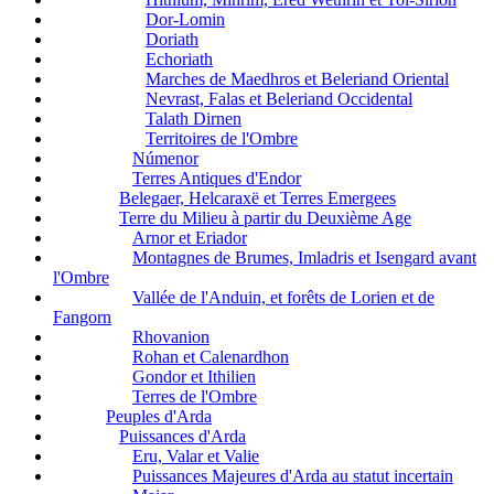
Dor-Lomin
Doriath
Echoriath
Marches de Maedhros et Beleriand Oriental
Nevrast, Falas et Beleriand Occidental
Talath Dirnen
Territoires de l'Ombre
Númenor
Terres Antiques d'Endor
Belegaer, Helcaraxë et Terres Emergees
Terre du Milieu à partir du Deuxième Age
Arnor et Eriador
Montagnes de Brumes, Imladris et Isengard avant
l'Ombre
Vallée de l'Anduin, et forêts de Lorien et de
Fangorn
Rhovanion
Rohan et Calenardhon
Gondor et Ithilien
Terres de l'Ombre
Peuples d'Arda
Puissances d'Arda
Eru, Valar et Valie
Puissances Majeures d'Arda au statut incertain