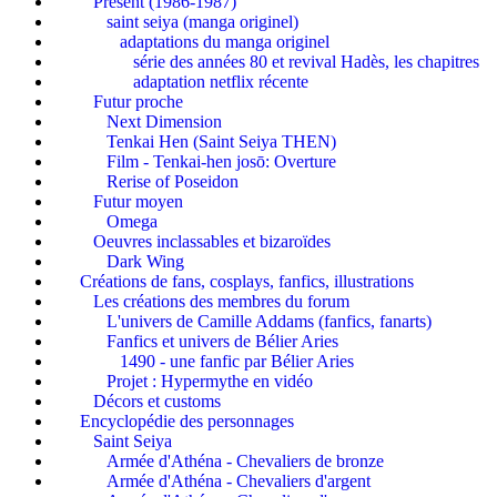
Présent (1986-1987)
saint seiya (manga originel)
adaptations du manga originel
série des années 80 et revival Hadès, les chapitres
adaptation netflix récente
Futur proche
Next Dimension
Tenkai Hen (Saint Seiya THEN)
Film - Tenkai-hen josō: Overture
Rerise of Poseidon
Futur moyen
Omega
Oeuvres inclassables et bizaroïdes
Dark Wing
Créations de fans, cosplays, fanfics, illustrations
Les créations des membres du forum
L'univers de Camille Addams (fanfics, fanarts)
Fanfics et univers de Bélier Aries
1490 - une fanfic par Bélier Aries
Projet : Hypermythe en vidéo
Décors et customs
Encyclopédie des personnages
Saint Seiya
Armée d'Athéna - Chevaliers de bronze
Armée d'Athéna - Chevaliers d'argent