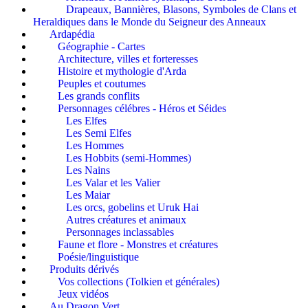
Drapeaux, Bannières, Blasons, Symboles de Clans et
Heraldiques dans le Monde du Seigneur des Anneaux
Ardapédia
Géographie - Cartes
Architecture, villes et forteresses
Histoire et mythologie d'Arda
Peuples et coutumes
Les grands conflits
Personnages célébres - Héros et Séides
Les Elfes
Les Semi Elfes
Les Hommes
Les Hobbits (semi-Hommes)
Les Nains
Les Valar et les Valier
Les Maiar
Les orcs, gobelins et Uruk Hai
Autres créatures et animaux
Personnages inclassables
Faune et flore - Monstres et créatures
Poésie/linguistique
Produits dérivés
Vos collections (Tolkien et générales)
Jeux vidéos
Au Dragon Vert