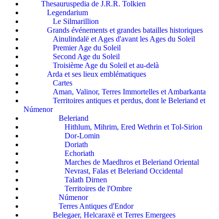
Thesauruspedia de J.R.R. Tolkien
Legendarium
Le Silmarillion
Grands événements et grandes batailles historiques
Ainulindalë et Ages d'avant les Ages du Soleil
Premier Age du Soleil
Second Age du Soleil
Troisième Age du Soleil et au-delà
Arda et ses lieux emblématiques
Cartes
Aman, Valinor, Terres Immortelles et Ambarkanta
Territoires antiques et perdus, dont le Beleriand et
Númenor
Beleriand
Hithlum, Mihrim, Ered Wethrin et Tol-Sirion
Dor-Lomin
Doriath
Echoriath
Marches de Maedhros et Beleriand Oriental
Nevrast, Falas et Beleriand Occidental
Talath Dirnen
Territoires de l'Ombre
Númenor
Terres Antiques d'Endor
Belegaer, Helcaraxë et Terres Emergees