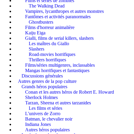
Films et séries de zombies
The Walking Dead
Vampires, lycanthropes et autres monstres
Fantômes et activités paranormales
Ghostbusters
Films d'horreur animalière
Kaiju Eiga
Gialli, films de serial killers, slashers
Les maîtres du Giallo
Slashers
Road-movies horrifiques
Thrillers horrifiques
Films/séries multigenres, inclassables
Mangas horrifiques et fantastiques
Discussions générales
Autres genres de la pop culture
Grands héros populaires
Conan et les autres héros de Robert E. Howard
Sherlock Holmes
Tarzan, Sheena et autres tarzanides
Les films et séries
L'univers de Zorro
Batman, le chevalier noir
Indiana Jones
Autres héros populaires