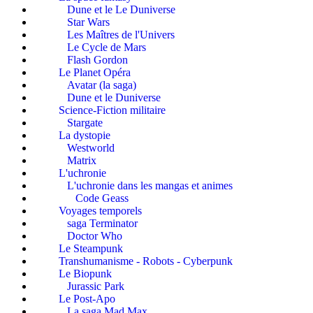
Dune et le Le Duniverse
Star Wars
Les Maîtres de l'Univers
Le Cycle de Mars
Flash Gordon
Le Planet Opéra
Avatar (la saga)
Dune et le Duniverse
Science-Fiction militaire
Stargate
La dystopie
Westworld
Matrix
L'uchronie
L'uchronie dans les mangas et animes
Code Geass
Voyages temporels
saga Terminator
Doctor Who
Le Steampunk
Transhumanisme - Robots - Cyberpunk
Le Biopunk
Jurassic Park
Le Post-Apo
La saga Mad Max