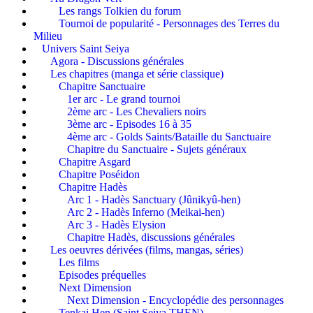
Les rangs Tolkien du forum
Tournoi de popularité - Personnages des Terres du
Milieu
Univers Saint Seiya
Agora - Discussions générales
Les chapitres (manga et série classique)
Chapitre Sanctuaire
1er arc - Le grand tournoi
2ème arc - Les Chevaliers noirs
3ème arc - Episodes 16 à 35
4ème arc - Golds Saints/Bataille du Sanctuaire
Chapitre du Sanctuaire - Sujets généraux
Chapitre Asgard
Chapitre Poséidon
Chapitre Hadès
Arc 1 - Hadès Sanctuary (Jûnikyû-hen)
Arc 2 - Hadès Inferno (Meikai-hen)
Arc 3 - Hadès Elysion
Chapitre Hadès, discussions générales
Les oeuvres dérivées (films, mangas, séries)
Les films
Episodes préquelles
Next Dimension
Next Dimension - Encyclopédie des personnages
Tenkai Hen (Saint Seiya THEN)