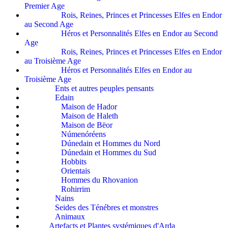
Premier Age
Rois, Reines, Princes et Princesses Elfes en Endor
au Second Age
Héros et Personnalités Elfes en Endor au Second
Age
Rois, Reines, Princes et Princesses Elfes en Endor
au Troisième Age
Héros et Personnalités Elfes en Endor au
Troisième Age
Ents et autres peuples pensants
Edain
Maison de Hador
Maison de Haleth
Maison de Bëor
Númenóréens
Dúnedain et Hommes du Nord
Dúnedain et Hommes du Sud
Hobbits
Orientais
Hommes du Rhovanion
Rohirrim
Nains
Seides des Ténébres et monstres
Animaux
Artefacts et Plantes systémiques d'Arda