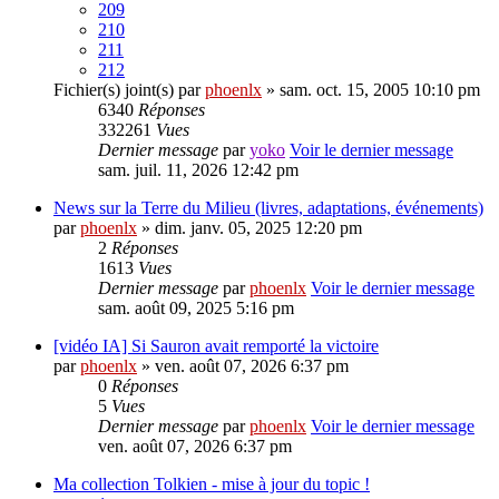
209
210
211
212
Fichier(s) joint(s)
par
phoenlx
» sam. oct. 15, 2005 10:10 pm
6340
Réponses
332261
Vues
Dernier message
par
yoko
Voir le dernier message
sam. juil. 11, 2026 12:42 pm
News sur la Terre du Milieu (livres, adaptations, événements)
par
phoenlx
» dim. janv. 05, 2025 12:20 pm
2
Réponses
1613
Vues
Dernier message
par
phoenlx
Voir le dernier message
sam. août 09, 2025 5:16 pm
[vidéo IA] Si Sauron avait remporté la victoire
par
phoenlx
» ven. août 07, 2026 6:37 pm
0
Réponses
5
Vues
Dernier message
par
phoenlx
Voir le dernier message
ven. août 07, 2026 6:37 pm
Ma collection Tolkien - mise à jour du topic !