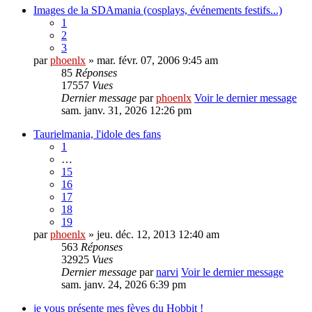
Images de la SDAmania (cosplays, événements festifs...)
1
2
3
par
phoenlx
» mar. févr. 07, 2006 9:45 am
85
Réponses
17557
Vues
Dernier message
par
phoenlx
Voir le dernier message
sam. janv. 31, 2026 12:26 pm
Taurielmania, l'idole des fans
1
…
15
16
17
18
19
par
phoenlx
» jeu. déc. 12, 2013 12:40 am
563
Réponses
32925
Vues
Dernier message
par
narvi
Voir le dernier message
sam. janv. 24, 2026 6:39 pm
je vous présente mes fèves du Hobbit !