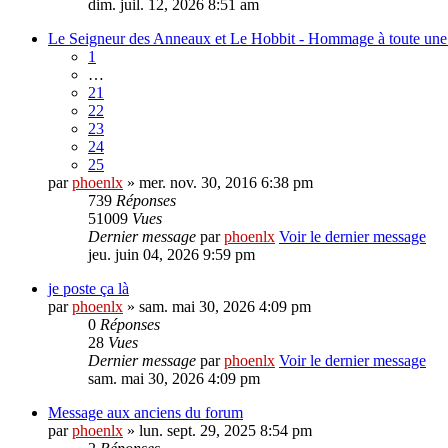
dim. juil. 12, 2026 8:51 am
Le Seigneur des Anneaux et Le Hobbit - Hommage à toute un
1
…
21
22
23
24
25
par
phoenlx
» mer. nov. 30, 2016 6:38 pm
739
Réponses
51009
Vues
Dernier message
par
phoenlx
Voir le dernier message
jeu. juin 04, 2026 9:59 pm
je poste ça là
par
phoenlx
» sam. mai 30, 2026 4:09 pm
0
Réponses
28
Vues
Dernier message
par
phoenlx
Voir le dernier message
sam. mai 30, 2026 4:09 pm
Message aux anciens du forum
par
phoenlx
» lun. sept. 29, 2025 8:54 pm