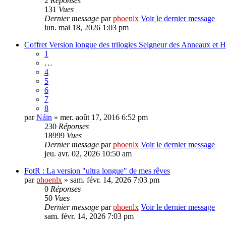
2
Réponses
131
Vues
Dernier message
par
phoenlx
Voir le dernier message
lun. mai 18, 2026 1:03 pm
Coffret Version longue des trilogies Seigneur des Anneaux et H
1
…
4
5
6
7
8
par
Náin
» mer. août 17, 2016 6:52 pm
230
Réponses
18999
Vues
Dernier message
par
phoenlx
Voir le dernier message
jeu. avr. 02, 2026 10:50 am
FotR : La version "ultra longue" de mes rêves
par
phoenlx
» sam. févr. 14, 2026 7:03 pm
0
Réponses
50
Vues
Dernier message
par
phoenlx
Voir le dernier message
sam. févr. 14, 2026 7:03 pm