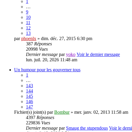
1
…
9
10
11
12
13
par
phoenlx
» dim. déc. 27, 2015 6:30 pm
387
Réponses
20998
Vues
Dernier message
par
yoko
Voir le dernier message
lun. juil. 20, 2026 11:48 am
Un humour pour les gouverner tous
1
…
143
144
145
146
147
Fichier(s) joint(s)
par
Bombur
» mer. janv. 02, 2013 11:58 am
4397
Réponses
229836
Vues
Dernier message
par
Smaug the stupendous
Voir le dern