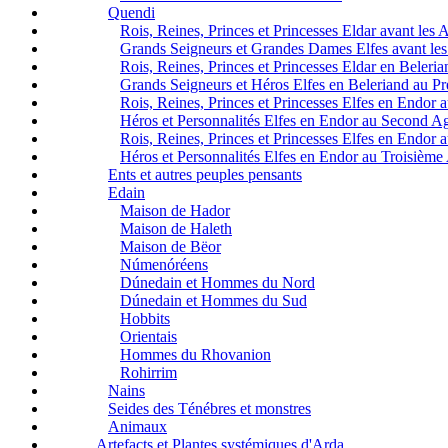
Quendi
Rois, Reines, Princes et Princesses Eldar avant les 
Grands Seigneurs et Grandes Dames Elfes avant les
Rois, Reines, Princes et Princesses Eldar en Beleri
Grands Seigneurs et Héros Elfes en Beleriand au P
Rois, Reines, Princes et Princesses Elfes en Endor
Héros et Personnalités Elfes en Endor au Second A
Rois, Reines, Princes et Princesses Elfes en Endor
Héros et Personnalités Elfes en Endor au Troisième
Ents et autres peuples pensants
Edain
Maison de Hador
Maison de Haleth
Maison de Bëor
Númenóréens
Dúnedain et Hommes du Nord
Dúnedain et Hommes du Sud
Hobbits
Orientais
Hommes du Rhovanion
Rohirrim
Nains
Seides des Ténébres et monstres
Animaux
Artefacts et Plantes systémiques d'Arda