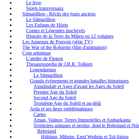
Le livre
Sujets transversaux
Silmarillion - Récits des jours anciens
Le Silmarillion
Les Enfants de Húrin
Contes et Légendes inachevés
Histoire de la Terre du Milieu en 12 volumes
Les Anneaux de Pouvoir (série TV)
The War of the Rohirrim (film d'animation)
Coin artistique
L'atelier de Fingon
Thesauruspedia de J.R.R. Tolkien
Legendarium
Le Silmarillion
Grands événements et grandes batailles historiques
Ainulindalë et Ages d'avant les Ages du Soleil
Premier Age du Soleil
Second Age du Soleil
Troisième Age du Soleil et au-delà
Arda et ses lieux emblématiques
Cartes
Aman, Valinor, Terres Immortelles et Ambarkanta
Territoires antiques et perdus, dont le Beleriand et N
Beleriand
Hithlum, Mihrim, Ered Wethrin et Tol-Sirion