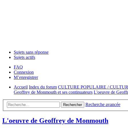
Sujets sans réponse
Sujets actifs
FAQ
Connexion
M’enregistrer
Accueil
Index du forum
CULTURE POPULAIRE / CULTU
Geoffrey de Monmouth et ses continuateurs
L'oeuvre de Geof
Recherche avancée
Rechercher
L'oeuvre de Geoffrey de Monmouth