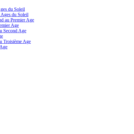
Ages du Soleil
 Ages du Soleil
and au Premier Age
remier Age
 au Second Age
ge
 au Troisième Age
 Age