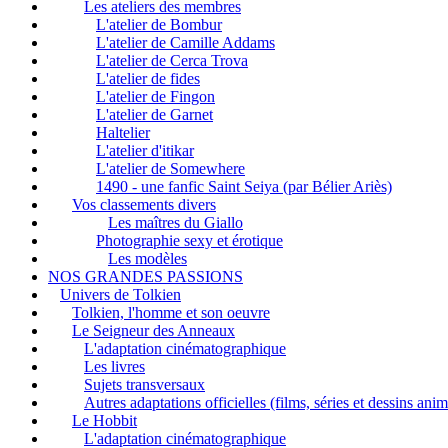
Les ateliers des membres
L'atelier de Bombur
L'atelier de Camille Addams
L'atelier de Cerca Trova
L'atelier de fides
L'atelier de Fingon
L'atelier de Garnet
Haltelier
L'atelier d'itikar
L'atelier de Somewhere
1490 - une fanfic Saint Seiya (par Bélier Ariès)
Vos classements divers
Les maîtres du Giallo
Photographie sexy et érotique
Les modèles
NOS GRANDES PASSIONS
Univers de Tolkien
Tolkien, l'homme et son oeuvre
Le Seigneur des Anneaux
L'adaptation cinématographique
Les livres
Sujets transversaux
Autres adaptations officielles (films, séries et dessins ani
Le Hobbit
L'adaptation cinématographique