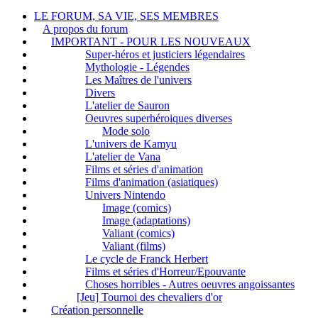
LE FORUM, SA VIE, SES MEMBRES
A propos du forum
IMPORTANT - POUR LES NOUVEAUX
Super-héros et justiciers légendaires
Mythologie - Légendes
Les Maîtres de l'univers
Divers
L'atelier de Sauron
Oeuvres superhéroiques diverses
Mode solo
L'univers de Kamyu
L'atelier de Vana
Films et séries d'animation
Films d'animation (asiatiques)
Univers Nintendo
Image (comics)
Image (adaptations)
Valiant (comics)
Valiant (films)
Le cycle de Franck Herbert
Films et séries d'Horreur/Epouvante
Choses horribles - Autres oeuvres angoissantes
[Jeu] Tournoi des chevaliers d'or
Création personnelle