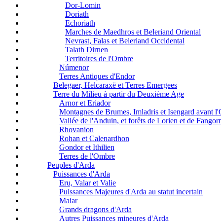
Dor-Lomin
Doriath
Echoriath
Marches de Maedhros et Beleriand Oriental
Nevrast, Falas et Beleriand Occidental
Talath Dirnen
Territoires de l'Ombre
Númenor
Terres Antiques d'Endor
Belegaer, Helcaraxë et Terres Emergees
Terre du Milieu à partir du Deuxième Age
Arnor et Eriador
Montagnes de Brumes, Imladris et Isengard avant l
Vallée de l'Anduin, et forêts de Lorien et de Fangor
Rhovanion
Rohan et Calenardhon
Gondor et Ithilien
Terres de l'Ombre
Peuples d'Arda
Puissances d'Arda
Eru, Valar et Valie
Puissances Majeures d'Arda au statut incertain
Maiar
Grands dragons d'Arda
Autres Puissances mineures d'Arda