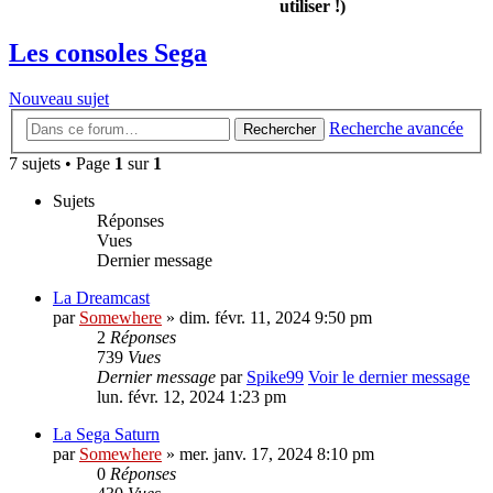
utiliser !)
Les consoles Sega
Nouveau sujet
Recherche avancée
Rechercher
7 sujets • Page
1
sur
1
Sujets
Réponses
Vues
Dernier message
La Dreamcast
par
Somewhere
» dim. févr. 11, 2024 9:50 pm
2
Réponses
739
Vues
Dernier message
par
Spike99
Voir le dernier message
lun. févr. 12, 2024 1:23 pm
La Sega Saturn
par
Somewhere
» mer. janv. 17, 2024 8:10 pm
0
Réponses