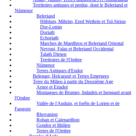
Territoires antiques et perdus, dont le Beleriand et
Númenor
Beleriand
Hithlum, Mihrim, Ered Wethrin et Tol-Sirion
Dor-Lomin
Doriath
Echoriath
Marches de Maedhros et Beleriand Oriental
Nevrast, Falas et Beleriand Occidental
Talath Dirnen
Territoires de l'Ombre
Númenor
Terres Antiques d'Endor
Belegaer, Helcaraxë et Terres Emergees
Terre du Milieu à partir du Deuxième Age
Arnor et Eriador
Montagnes de Brumes, Imladris et Isengard avant
l'Ombre
Vallée de l'Anduin, et forêts de Lorien et de
Fangorn
Rhovanion
Rohan et Calenardhon
Gondor et Ithilien
Terres de l'Ombre