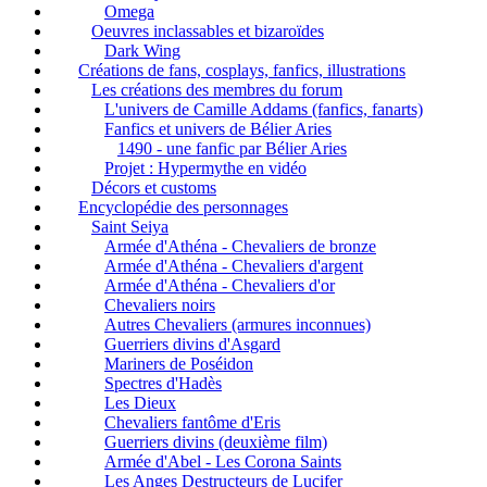
Omega
Oeuvres inclassables et bizaroïdes
Dark Wing
Créations de fans, cosplays, fanfics, illustrations
Les créations des membres du forum
L'univers de Camille Addams (fanfics, fanarts)
Fanfics et univers de Bélier Aries
1490 - une fanfic par Bélier Aries
Projet : Hypermythe en vidéo
Décors et customs
Encyclopédie des personnages
Saint Seiya
Armée d'Athéna - Chevaliers de bronze
Armée d'Athéna - Chevaliers d'argent
Armée d'Athéna - Chevaliers d'or
Chevaliers noirs
Autres Chevaliers (armures inconnues)
Guerriers divins d'Asgard
Mariners de Poséidon
Spectres d'Hadès
Les Dieux
Chevaliers fantôme d'Eris
Guerriers divins (deuxième film)
Armée d'Abel - Les Corona Saints
Les Anges Destructeurs de Lucifer