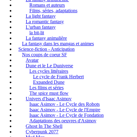
Romans et auteurs
Films, séries, adaptations
La light fantasy
La romantic fantasy
L'urban fantasy
la bit-lit
La fantasy animalière
La fantasy dans les mangas et animes
Science-fiction - Anticipation
Nos coups de coeur SF
Avatar
Dune et le Le Duniverse
Les cycles littéraires
Le cycle de Frank Herbert
Expanded Dune
Les films et séries
The spice must flow
Univers d'Isaac Asimov
Isaac Asimov - Le Cycle des Robots
Isaac Asimov - Le Cycle de l'Empire
Isaac Asimov - Le Cycle de Fondation
Adaptations des oeuvres d'Asimov
Ghost In The Shell
Cyberpunk 2077