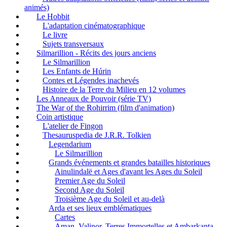
animés)
Le Hobbit
L'adaptation cinématographique
Le livre
Sujets transversaux
Silmarillion - Récits des jours anciens
Le Silmarillion
Les Enfants de Húrin
Contes et Légendes inachevés
Histoire de la Terre du Milieu en 12 volumes
Les Anneaux de Pouvoir (série TV)
The War of the Rohirrim (film d'animation)
Coin artistique
L'atelier de Fingon
Thesauruspedia de J.R.R. Tolkien
Legendarium
Le Silmarillion
Grands événements et grandes batailles historiques
Ainulindalë et Ages d'avant les Ages du Soleil
Premier Age du Soleil
Second Age du Soleil
Troisième Age du Soleil et au-delà
Arda et ses lieux emblématiques
Cartes
Aman, Valinor, Terres Immortelles et Ambarkanta