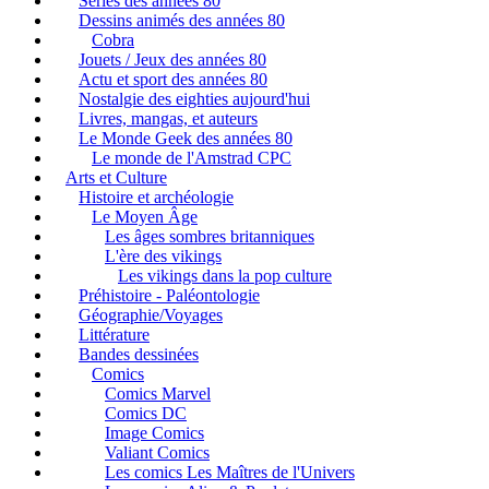
Séries des années 80
Dessins animés des années 80
Cobra
Jouets / Jeux des années 80
Actu et sport des années 80
Nostalgie des eighties aujourd'hui
Livres, mangas, et auteurs
Le Monde Geek des années 80
Le monde de l'Amstrad CPC
Arts et Culture
Histoire et archéologie
Le Moyen Âge
Les âges sombres britanniques
L'ère des vikings
Les vikings dans la pop culture
Préhistoire - Paléontologie
Géographie/Voyages
Littérature
Bandes dessinées
Comics
Comics Marvel
Comics DC
Image Comics
Valiant Comics
Les comics Les Maîtres de l'Univers