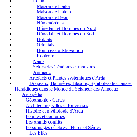
Edain
Maison de Hador
Maison de Haleth
Maison de Bëor
Númenóréens
Dúnedain et Hommes du Nord
Dúnedain et Hommes du Sud
Hobbits
Orientais
Hommes du Rhovanion
Rohirrim
Nains
Seides des Ténébres et monstres
Animaux
Artefacts et Plantes systémiques d'Arda
Drapeaux, Bannières, Blasons, Symboles de Clans et
Heraldiques dans le Monde du Seigneur des Anneaux
Ardapédia
Géographie - Cartes
Architecture, villes et forteresses
Histoire et mythologie d'Arda
Peuples et coutumes
Les grands conflits
Personnages célébres - Héros et Séides
Les Elfes