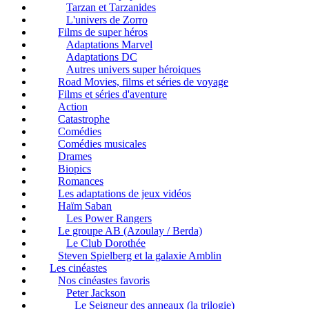
Tarzan et Tarzanides
L'univers de Zorro
Films de super héros
Adaptations Marvel
Adaptations DC
Autres univers super héroiques
Road Movies, films et séries de voyage
Films et séries d'aventure
Action
Catastrophe
Comédies
Comédies musicales
Drames
Biopics
Romances
Les adaptations de jeux vidéos
Haïm Saban
Les Power Rangers
Le groupe AB (Azoulay / Berda)
Le Club Dorothée
Steven Spielberg et la galaxie Amblin
Les cinéastes
Nos cinéastes favoris
Peter Jackson
Le Seigneur des anneaux (la trilogie)