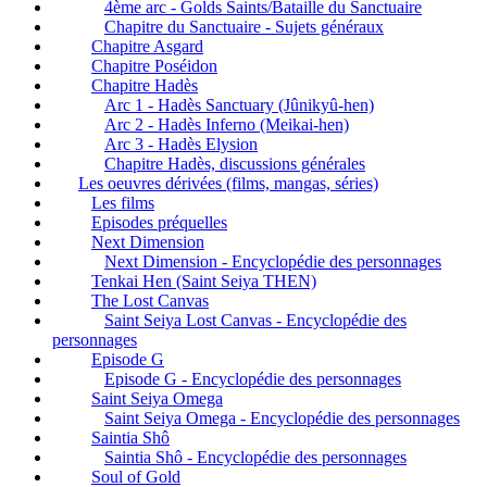
4ème arc - Golds Saints/Bataille du Sanctuaire
Chapitre du Sanctuaire - Sujets généraux
Chapitre Asgard
Chapitre Poséidon
Chapitre Hadès
Arc 1 - Hadès Sanctuary (Jûnikyû-hen)
Arc 2 - Hadès Inferno (Meikai-hen)
Arc 3 - Hadès Elysion
Chapitre Hadès, discussions générales
Les oeuvres dérivées (films, mangas, séries)
Les films
Episodes préquelles
Next Dimension
Next Dimension - Encyclopédie des personnages
Tenkai Hen (Saint Seiya THEN)
The Lost Canvas
Saint Seiya Lost Canvas - Encyclopédie des
personnages
Episode G
Episode G - Encyclopédie des personnages
Saint Seiya Omega
Saint Seiya Omega - Encyclopédie des personnages
Saintia Shô
Saintia Shô - Encyclopédie des personnages
Soul of Gold