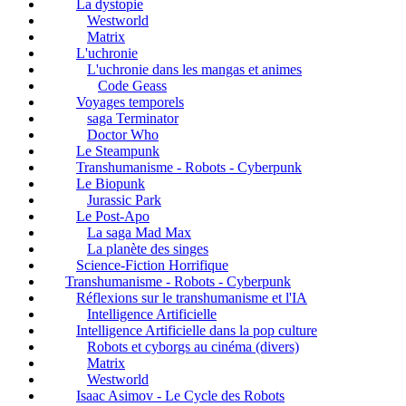
La dystopie
Westworld
Matrix
L'uchronie
L'uchronie dans les mangas et animes
Code Geass
Voyages temporels
saga Terminator
Doctor Who
Le Steampunk
Transhumanisme - Robots - Cyberpunk
Le Biopunk
Jurassic Park
Le Post-Apo
La saga Mad Max
La planète des singes
Science-Fiction Horrifique
Transhumanisme - Robots - Cyberpunk
Réflexions sur le transhumanisme et l'IA
Intelligence Artificielle
Intelligence Artificielle dans la pop culture
Robots et cyborgs au cinéma (divers)
Matrix
Westworld
Isaac Asimov - Le Cycle des Robots