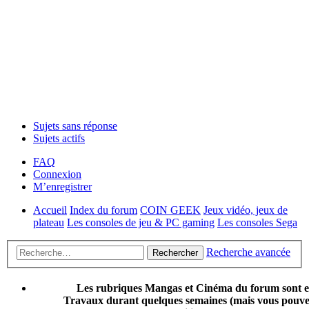
Sujets sans réponse
Sujets actifs
FAQ
Connexion
M’enregistrer
Accueil
Index du forum
COIN GEEK
Jeux vidéo, jeux de
plateau
Les consoles de jeu & PC gaming
Les consoles Sega
Recherche avancée
Rechercher
Les rubriques Mangas et Cinéma du forum sont 
Travaux durant quelques semaines (mais vous pouvez