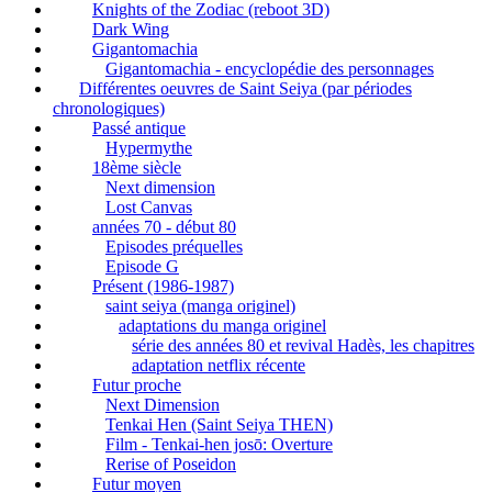
Knights of the Zodiac (reboot 3D)
Dark Wing
Gigantomachia
Gigantomachia - encyclopédie des personnages
Différentes oeuvres de Saint Seiya (par périodes
chronologiques)
Passé antique
Hypermythe
18ème siècle
Next dimension
Lost Canvas
années 70 - début 80
Episodes préquelles
Episode G
Présent (1986-1987)
saint seiya (manga originel)
adaptations du manga originel
série des années 80 et revival Hadès, les chapitres
adaptation netflix récente
Futur proche
Next Dimension
Tenkai Hen (Saint Seiya THEN)
Film - Tenkai-hen josō: Overture
Rerise of Poseidon
Futur moyen