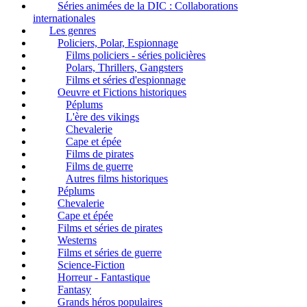
Séries animées de la DIC : Collaborations
internationales
Les genres
Policiers, Polar, Espionnage
Films policiers - séries policières
Polars, Thrillers, Gangsters
Films et séries d'espionnage
Oeuvre et Fictions historiques
Péplums
L'ère des vikings
Chevalerie
Cape et épée
Films de pirates
Films de guerre
Autres films historiques
Péplums
Chevalerie
Cape et épée
Films et séries de pirates
Westerns
Films et séries de guerre
Science-Fiction
Horreur - Fantastique
Fantasy
Grands héros populaires