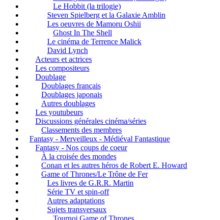
Le Hobbit (la trilogie)
Steven Spielberg et la Galaxie Amblin
Les oeuvres de Mamoru Oshii
Ghost In The Shell
Le cinéma de Terrence Malick
David Lynch
Acteurs et actrices
Les compositeurs
Doublage
Doublages français
Doublages japonais
Autres doublages
Les youtubeurs
Discussions générales cinéma/séries
Classements des membres
Fantasy - Merveilleux - Médiéval Fantastique
Fantasy - Nos coups de coeur
À la croisée des mondes
Conan et les autres héros de Robert E. Howard
Game of Thrones/Le Trône de Fer
Les livres de G.R.R. Martin
Série TV et spin-off
Autres adaptations
Sujets transversaux
Tournoi Game of Thrones