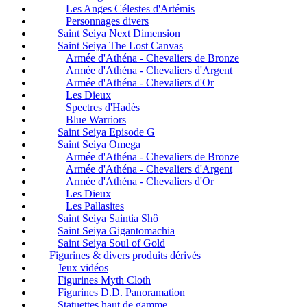
Les Anges Célestes d'Artémis
Personnages divers
Saint Seiya Next Dimension
Saint Seiya The Lost Canvas
Armée d'Athéna - Chevaliers de Bronze
Armée d'Athéna - Chevaliers d'Argent
Armée d'Athéna - Chevaliers d'Or
Les Dieux
Spectres d'Hadès
Blue Warriors
Saint Seiya Episode G
Saint Seiya Omega
Armée d'Athéna - Chevaliers de Bronze
Armée d'Athéna - Chevaliers d'Argent
Armée d'Athéna - Chevaliers d'Or
Les Dieux
Les Pallasites
Saint Seiya Saintia Shô
Saint Seiya Gigantomachia
Saint Seiya Soul of Gold
Figurines & divers produits dérivés
Jeux vidéos
Figurines Myth Cloth
Figurines D.D. Panoramation
Statuettes haut de gamme