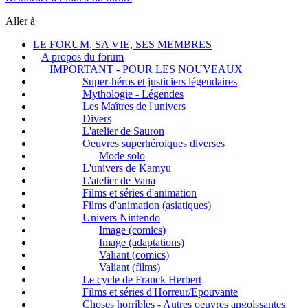
Aller à
LE FORUM, SA VIE, SES MEMBRES
A propos du forum
IMPORTANT - POUR LES NOUVEAUX
Super-héros et justiciers légendaires
Mythologie - Légendes
Les Maîtres de l'univers
Divers
L'atelier de Sauron
Oeuvres superhéroiques diverses
Mode solo
L'univers de Kamyu
L'atelier de Vana
Films et séries d'animation
Films d'animation (asiatiques)
Univers Nintendo
Image (comics)
Image (adaptations)
Valiant (comics)
Valiant (films)
Le cycle de Franck Herbert
Films et séries d'Horreur/Epouvante
Choses horribles - Autres oeuvres angoissantes