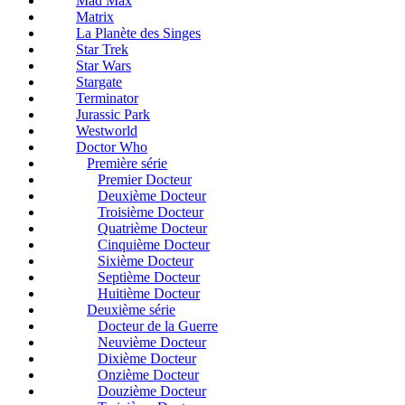
Mad Max
Matrix
La Planète des Singes
Star Trek
Star Wars
Stargate
Terminator
Jurassic Park
Westworld
Doctor Who
Première série
Premier Docteur
Deuxième Docteur
Troisième Docteur
Quatrième Docteur
Cinquième Docteur
Sixième Docteur
Septième Docteur
Huitième Docteur
Deuxième série
Docteur de la Guerre
Neuvième Docteur
Dixième Docteur
Onzième Docteur
Douzième Docteur