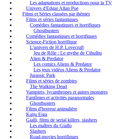
Les adaptations et productions pour la TV
Univers d'Edgar Allan Poe
Films et Séries classées par thèmes
Films et séries fantastiques
Comédies fantastiques et horrifiques
Ghostbusters
Comédies fantastiques et horrifiques
Science-Fiction horrifique
L'univers de H.P. Lovecraft
Jeu de Rôle : Le mythe de Cthulhu
Alien & Predator
Les comics Aliens & Predator
Les jeux vidéos Aliens & Predator
Jurassic Park
Films et séries de zombies
The Walking Dead
Vampires, lycanthropes et autres monstres
Fantômes et activités paranormales
Ghostbusters
Films d'horreur animalière
Kaiju Eiga
Gialli, films de serial killers, slashers
Les maîtres du Giallo
Slashers
Road-movies horrifiques