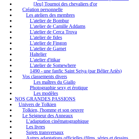
[Jeu] Tournoi des chevaliers d'or
Création personnelle
Les ateliers des membres
L'atelier de Bombur
L'atelier de Camille Addams
L'atelier de Cerca Trova
L'atelier de fides
L'atelier de Fingon
L'atelier de Garnet
Haltelier
L'atelier d'itikar
L'atelier de Somewhere
1490 - une fanfic Saint Seiya (par Bélier Ariès)
Vos classements divers
Les maîtres du Giallo
Photographie sexy et érotique
Les modèles
NOS GRANDES PASSIONS
Univers de Tolkien
Tolkien, l'homme et son oeuvre
Le Seigneur des Anneaux
L'adaptation cinématographique
Les livres
Sujets transversaux
Autres adaptations officielles (films, séries et dessins