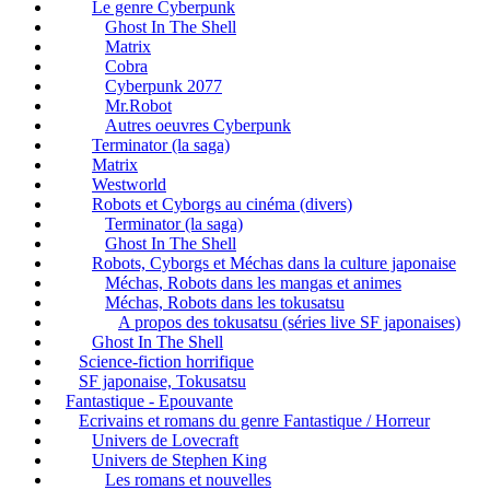
Le genre Cyberpunk
Ghost In The Shell
Matrix
Cobra
Cyberpunk 2077
Mr.Robot
Autres oeuvres Cyberpunk
Terminator (la saga)
Matrix
Westworld
Robots et Cyborgs au cinéma (divers)
Terminator (la saga)
Ghost In The Shell
Robots, Cyborgs et Méchas dans la culture japonaise
Méchas, Robots dans les mangas et animes
Méchas, Robots dans les tokusatsu
A propos des tokusatsu (séries live SF japonaises)
Ghost In The Shell
Science-fiction horrifique
SF japonaise, Tokusatsu
Fantastique - Epouvante
Ecrivains et romans du genre Fantastique / Horreur
Univers de Lovecraft
Univers de Stephen King
Les romans et nouvelles