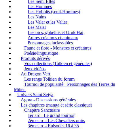
Les Semi Elfes
Les Hommes
Les Hobbits (semi-Hommes)
Les Nains
Les Valar et les Valier
Les Maiar
Les orcs, gobelins et Uruk Hai
Autres créatures et animaux
Personnages inclassables
Faune et flore - Monstres et créatures
Poésie/linguistique
Produits dérivés
Vos collections (Tolkien et générales)
Jeux vidéos
Au Dragon Vert
Les rangs Tolkien du forum
Tournoi de popularité - Personnages des Terres du
Milieu
Univers Saint Seiya
Agora - Discussions générales
Les chapitres (manga et série classique)
Chapitre Sanctuaire
1er arc - Le grand tournoi
2ème arc - Les Chevaliers noirs
3ème arc - Episodes 16 à 35