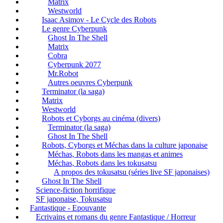
Matrix
Westworld
Isaac Asimov - Le Cycle des Robots
Le genre Cyberpunk
Ghost In The Shell
Matrix
Cobra
Cyberpunk 2077
Mr.Robot
Autres oeuvres Cyberpunk
Terminator (la saga)
Matrix
Westworld
Robots et Cyborgs au cinéma (divers)
Terminator (la saga)
Ghost In The Shell
Robots, Cyborgs et Méchas dans la culture japonaise
Méchas, Robots dans les mangas et animes
Méchas, Robots dans les tokusatsu
A propos des tokusatsu (séries live SF japonaises)
Ghost In The Shell
Science-fiction horrifique
SF japonaise, Tokusatsu
Fantastique - Epouvante
Ecrivains et romans du genre Fantastique / Horreur