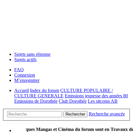
Sujets sans réponse
Sujets actifs
FAQ
Connexion
M’enregistrer
Accueil
Index du forum
CULTURE POPULAIRE /
CULTURE GENERALE
Emissions jeunesse des années 80
Emissions de Dorothée
Club Dorothée
Les sitcoms AB
Recherche avancée
Rechercher
briques Mangas et Cinéma du forum sont en Travaux durant quelque