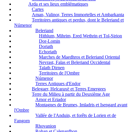
Arda et ses lieux emblématiques
Cartes
Aman, Valinor, Terres Immortelles et Ambarkanta
Territoires antiques et perdus, dont le Beleriand et
Númenor
Beleriand
Hithlum, Mihrim, Ered Wethrin et Tol-Sirion
Dor-Lomin
Doriath
Echoriath
Marches de Maedhros et Beleriand Oriental
Nevrast, Falas et Beleriand Occidental
Talath Dirnen
Territoires de l'Ombre
Númenor
Terres Antiques d'Endor
Belegaer, Helcaraxë et Terres Emergees
Terre du Milieu à partir du Deuxième Age
Arnor et Eriador
Montagnes de Brumes, Imladris et Isengard avant
l'Ombre
Vallée de l'Anduin, et forêts de Lorien et de
Fangorn
Rhovanion
Rohan et Calenardhon