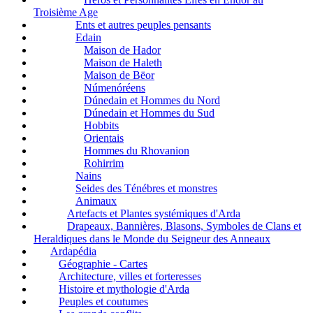
Troisième Age
Ents et autres peuples pensants
Edain
Maison de Hador
Maison de Haleth
Maison de Bëor
Númenóréens
Dúnedain et Hommes du Nord
Dúnedain et Hommes du Sud
Hobbits
Orientais
Hommes du Rhovanion
Rohirrim
Nains
Seides des Ténébres et monstres
Animaux
Artefacts et Plantes systémiques d'Arda
Drapeaux, Bannières, Blasons, Symboles de Clans et
Heraldiques dans le Monde du Seigneur des Anneaux
Ardapédia
Géographie - Cartes
Architecture, villes et forteresses
Histoire et mythologie d'Arda
Peuples et coutumes