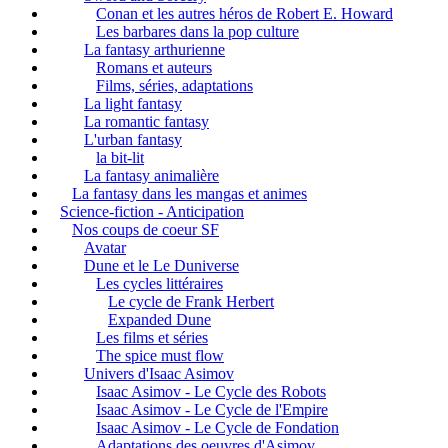
Conan et les autres héros de Robert E. Howard
Les barbares dans la pop culture
La fantasy arthurienne
Romans et auteurs
Films, séries, adaptations
La light fantasy
La romantic fantasy
L'urban fantasy
la bit-lit
La fantasy animalière
La fantasy dans les mangas et animes
Science-fiction - Anticipation
Nos coups de coeur SF
Avatar
Dune et le Le Duniverse
Les cycles littéraires
Le cycle de Frank Herbert
Expanded Dune
Les films et séries
The spice must flow
Univers d'Isaac Asimov
Isaac Asimov - Le Cycle des Robots
Isaac Asimov - Le Cycle de l'Empire
Isaac Asimov - Le Cycle de Fondation
Adaptations des oeuvres d'Asimov