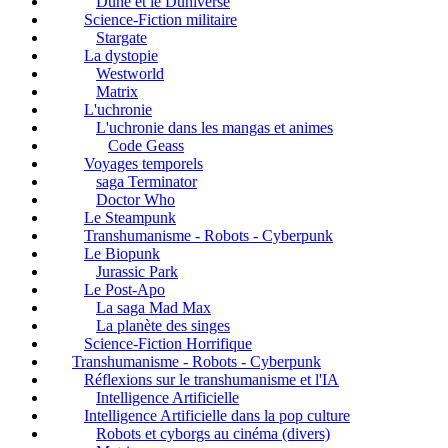
Dune et le Duniverse
Science-Fiction militaire
Stargate
La dystopie
Westworld
Matrix
L'uchronie
L'uchronie dans les mangas et animes
Code Geass
Voyages temporels
saga Terminator
Doctor Who
Le Steampunk
Transhumanisme - Robots - Cyberpunk
Le Biopunk
Jurassic Park
Le Post-Apo
La saga Mad Max
La planète des singes
Science-Fiction Horrifique
Transhumanisme - Robots - Cyberpunk
Réflexions sur le transhumanisme et l'IA
Intelligence Artificielle
Intelligence Artificielle dans la pop culture
Robots et cyborgs au cinéma (divers)