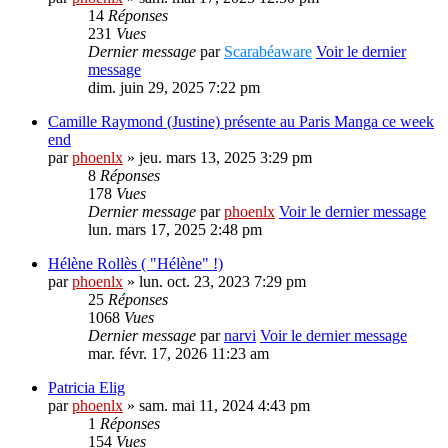
14
Réponses
231
Vues
Dernier message
par
Scarabéaware
Voir le dernier
message
dim. juin 29, 2025 7:22 pm
Camille Raymond (Justine) présente au Paris Manga ce week
end
par
phoenlx
» jeu. mars 13, 2025 3:29 pm
8
Réponses
178
Vues
Dernier message
par
phoenlx
Voir le dernier message
lun. mars 17, 2025 2:48 pm
Hélène Rollès ( "Hélène" !)
par
phoenlx
» lun. oct. 23, 2023 7:29 pm
25
Réponses
1068
Vues
Dernier message
par
narvi
Voir le dernier message
mar. févr. 17, 2026 11:23 am
Patricia Elig
par
phoenlx
» sam. mai 11, 2024 4:43 pm
1
Réponses
154
Vues