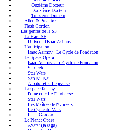
Onzième Docteur
Douzième Docteur
Treizième Docteur
Alien & Predator
Flash Gordon
Les genres de la SF
La Hard SF
Univers d'Isaac Asimov
L'anticipation
Isaac Asimov - Le Cycle de Fondation
Le Space Opéra
Isaac Asimov - Le Cycle de Fondation
Star trek
Star Wars
San Ku Kaï
Albator et le Leijiverse
La space fantasy
Dune et le Le Duniverse
Star Wars
Les Maîtres de l'Univers
Le Cycle de Mars
Flash Gordon
Le Planet Opéra
Avatar (la saga)