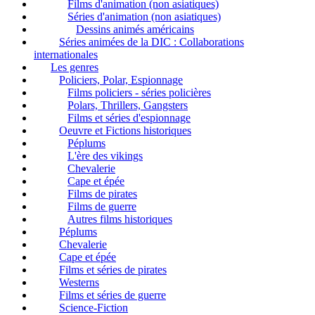
Films d'animation (non asiatiques)
Séries d'animation (non asiatiques)
Dessins animés américains
Séries animées de la DIC : Collaborations
internationales
Les genres
Policiers, Polar, Espionnage
Films policiers - séries policières
Polars, Thrillers, Gangsters
Films et séries d'espionnage
Oeuvre et Fictions historiques
Péplums
L'ère des vikings
Chevalerie
Cape et épée
Films de pirates
Films de guerre
Autres films historiques
Péplums
Chevalerie
Cape et épée
Films et séries de pirates
Westerns
Films et séries de guerre
Science-Fiction