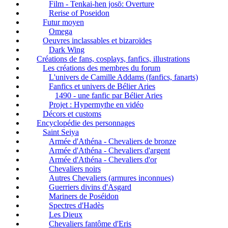
Film - Tenkai-hen josō: Overture
Rerise of Poseidon
Futur moyen
Omega
Oeuvres inclassables et bizaroïdes
Dark Wing
Créations de fans, cosplays, fanfics, illustrations
Les créations des membres du forum
L'univers de Camille Addams (fanfics, fanarts)
Fanfics et univers de Bélier Aries
1490 - une fanfic par Bélier Aries
Projet : Hypermythe en vidéo
Décors et customs
Encyclopédie des personnages
Saint Seiya
Armée d'Athéna - Chevaliers de bronze
Armée d'Athéna - Chevaliers d'argent
Armée d'Athéna - Chevaliers d'or
Chevaliers noirs
Autres Chevaliers (armures inconnues)
Guerriers divins d'Asgard
Mariners de Poséidon
Spectres d'Hadès
Les Dieux
Chevaliers fantôme d'Eris