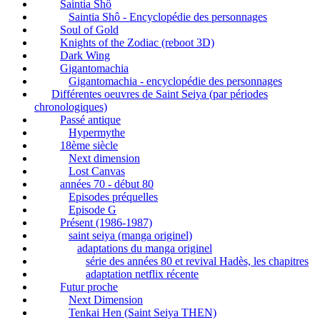
Saintia Shô
Saintia Shô - Encyclopédie des personnages
Soul of Gold
Knights of the Zodiac (reboot 3D)
Dark Wing
Gigantomachia
Gigantomachia - encyclopédie des personnages
Différentes oeuvres de Saint Seiya (par périodes
chronologiques)
Passé antique
Hypermythe
18ème siècle
Next dimension
Lost Canvas
années 70 - début 80
Episodes préquelles
Episode G
Présent (1986-1987)
saint seiya (manga originel)
adaptations du manga originel
série des années 80 et revival Hadès, les chapitres
adaptation netflix récente
Futur proche
Next Dimension
Tenkai Hen (Saint Seiya THEN)