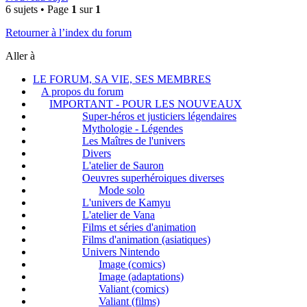
6 sujets • Page
1
sur
1
Retourner à l’index du forum
Aller à
LE FORUM, SA VIE, SES MEMBRES
A propos du forum
IMPORTANT - POUR LES NOUVEAUX
Super-héros et justiciers légendaires
Mythologie - Légendes
Les Maîtres de l'univers
Divers
L'atelier de Sauron
Oeuvres superhéroiques diverses
Mode solo
L'univers de Kamyu
L'atelier de Vana
Films et séries d'animation
Films d'animation (asiatiques)
Univers Nintendo
Image (comics)
Image (adaptations)
Valiant (comics)
Valiant (films)