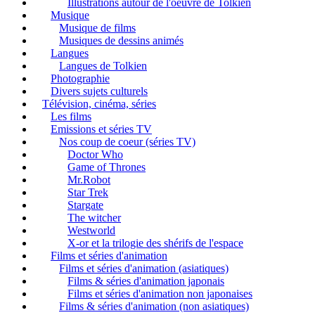
Illustrations autour de l'oeuvre de Tolkien
Musique
Musique de films
Musiques de dessins animés
Langues
Langues de Tolkien
Photographie
Divers sujets culturels
Télévision, cinéma, séries
Les films
Emissions et séries TV
Nos coup de coeur (séries TV)
Doctor Who
Game of Thrones
Mr.Robot
Star Trek
Stargate
The witcher
Westworld
X-or et la trilogie des shérifs de l'espace
Films et séries d'animation
Films et séries d'animation (asiatiques)
Films & séries d'animation japonais
Films et séries d'animation non japonaises
Films & séries d'animation (non asiatiques)