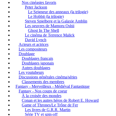
Nos cinéastes favoris
Peter Jackson
Le Seigneur des anneaux (la trilogie)
Le Hobbit (la trilogie)
Steven Spielberg et la Galaxie Amblin
Les oeuvres de Mamoru Oshii
Ghost In The Shell
Le cinéma de Terrence Malick
David Lynch
Acteurs et actrices
Les compositeurs
Doublage
Doublages français
Doublages japonais
Autres doublages
Les youtubeurs
Discussions générales cinéma/séries
Classements des membres
Fantasy - Merveilleux - Médiéval Fantastique
Fantasy - Nos coups de coeur
À la croisée des mondes
Conan et les autres héros de Robert E. Howard
Game of Thrones/Le Trône de Fer
Les livres de G.R.R. Martin
Série TV et spin-off