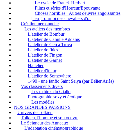
Le cycle de Franck Herbert
Films et séries d'Horreur/Epouvante
Choses horribles - Autres oeuvres angoissantes
[Jeu] Tournoi des chevaliers d'or
Création personnelle
Les ateliers des membres
L'atelier de Bombur
L'atelier de Camille Addams
L'atelier de Cerca Trova
L'atelier de fides
L'atelier de Fingon
L'atelier de Garnet
Haltelier
L'atelier d'itikar
L'atelier de Somewhere
1490 - une fanfic Saint Seiya (par Bélier Ariès)
Vos classements divers
Les maîtres du Giallo
Photographie sexy et érotique
Les modèles
NOS GRANDES PASSIONS
Univers de Tolkien
Tolkien, l'homme et son oeuvre
Le Seigneur des Anneaux
L'adaptation cinématographique