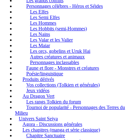
Les grands conflits
Personnages célébres - Héros et Séides
Les Elfes
Les Semi Elfes
Les Hommes
Les Hobbits (semi-Hommes)
Les Nains
Les Valar et les Valier
Les Maiar
Les orcs, gobelins et Uruk Hai
Autres créatures et animaux
Personnages inclassables
Faune et flore - Monstres et créatures
Poésie/linguistique
Produits dérivés
Vos collections (Tolkien et générales)
Jeux vidéos
Au Dragon Vert
Les rangs Tolkien du forum
Tournoi de popularité - Personnages des Terres du
Milieu
Univers Saint Seiya
Agora - Discussions générales
Les chapitres (manga et série classique)
Chapitre Sanctuaire