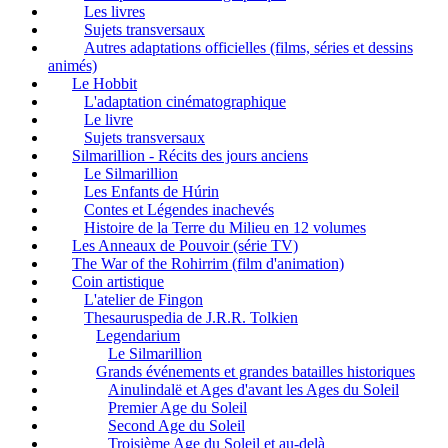
Les livres
Sujets transversaux
Autres adaptations officielles (films, séries et dessins
animés)
Le Hobbit
L'adaptation cinématographique
Le livre
Sujets transversaux
Silmarillion - Récits des jours anciens
Le Silmarillion
Les Enfants de Húrin
Contes et Légendes inachevés
Histoire de la Terre du Milieu en 12 volumes
Les Anneaux de Pouvoir (série TV)
The War of the Rohirrim (film d'animation)
Coin artistique
L'atelier de Fingon
Thesauruspedia de J.R.R. Tolkien
Legendarium
Le Silmarillion
Grands événements et grandes batailles historiques
Ainulindalë et Ages d'avant les Ages du Soleil
Premier Age du Soleil
Second Age du Soleil
Troisième Age du Soleil et au-delà