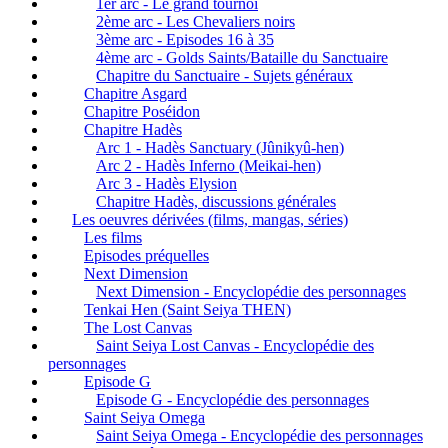
1er arc - Le grand tournoi
2ème arc - Les Chevaliers noirs
3ème arc - Episodes 16 à 35
4ème arc - Golds Saints/Bataille du Sanctuaire
Chapitre du Sanctuaire - Sujets généraux
Chapitre Asgard
Chapitre Poséidon
Chapitre Hadès
Arc 1 - Hadès Sanctuary (Jûnikyû-hen)
Arc 2 - Hadès Inferno (Meikai-hen)
Arc 3 - Hadès Elysion
Chapitre Hadès, discussions générales
Les oeuvres dérivées (films, mangas, séries)
Les films
Episodes préquelles
Next Dimension
Next Dimension - Encyclopédie des personnages
Tenkai Hen (Saint Seiya THEN)
The Lost Canvas
Saint Seiya Lost Canvas - Encyclopédie des
personnages
Episode G
Episode G - Encyclopédie des personnages
Saint Seiya Omega
Saint Seiya Omega - Encyclopédie des personnages