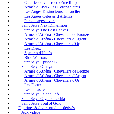
Guerriers divins (deuxième film)
Armée d'Abel - Les Corona Saints
Les Anges Destructeurs de Lucifer
Les Anges Célestes d'Artémis
Personnages divers
Saint Seiya Next Dimension
Saint Seiya The Lost Canvas
Armée d'Athéna - Chevaliers de Bronze
Armée d'Athéna - Chevaliers d'Argent
Armée d'Athéna - Chevaliers d'Or
Les Dieux
Spectres d'Hadès
Blue Warriors
Saint Seiya Episode G
Saint Seiya Omega
Armée d'Athéna - Chevaliers de Bronze
Armée d'Athéna - Chevaliers d'Argent
Armée d'Athéna - Chevaliers d'Or
Les Dieux
Les Pallasites
Saint Seiya Saintia Shô
Saint Seiya Gigantomachia
Saint Seiya Soul of Gold
Figurines & divers produits dérivés
Jeux vidéos