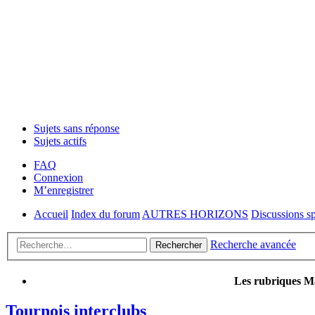
Sujets sans réponse
Sujets actifs
FAQ
Connexion
M’enregistrer
Accueil
Index du forum
AUTRES HORIZONS
Discussions sp
Recherche avancée
Rechercher
Les rubriques Ma
Tournois interclubs