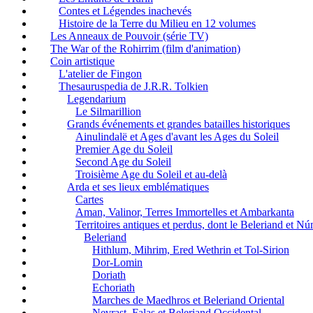
Contes et Légendes inachevés
Histoire de la Terre du Milieu en 12 volumes
Les Anneaux de Pouvoir (série TV)
The War of the Rohirrim (film d'animation)
Coin artistique
L'atelier de Fingon
Thesauruspedia de J.R.R. Tolkien
Legendarium
Le Silmarillion
Grands événements et grandes batailles historiques
Ainulindalë et Ages d'avant les Ages du Soleil
Premier Age du Soleil
Second Age du Soleil
Troisième Age du Soleil et au-delà
Arda et ses lieux emblématiques
Cartes
Aman, Valinor, Terres Immortelles et Ambarkanta
Territoires antiques et perdus, dont le Beleriand et N
Beleriand
Hithlum, Mihrim, Ered Wethrin et Tol-Sirion
Dor-Lomin
Doriath
Echoriath
Marches de Maedhros et Beleriand Oriental
Nevrast, Falas et Beleriand Occidental