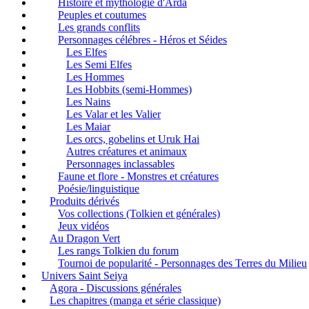
Histoire et mythologie d'Arda
Peuples et coutumes
Les grands conflits
Personnages célébres - Héros et Séides
Les Elfes
Les Semi Elfes
Les Hommes
Les Hobbits (semi-Hommes)
Les Nains
Les Valar et les Valier
Les Maiar
Les orcs, gobelins et Uruk Hai
Autres créatures et animaux
Personnages inclassables
Faune et flore - Monstres et créatures
Poésie/linguistique
Produits dérivés
Vos collections (Tolkien et générales)
Jeux vidéos
Au Dragon Vert
Les rangs Tolkien du forum
Tournoi de popularité - Personnages des Terres du Milieu
Univers Saint Seiya
Agora - Discussions générales
Les chapitres (manga et série classique)