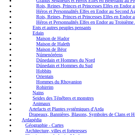
Grands Seigneurs et Héros Elfes en Beleriand au P
Rois, Reines, Princes et Princesses Elfes en Endor
Héros et Personnalités Elfes en Endor au Second A
Rois, Reines, Princes et Princesses Elfes en Endor
Héros et Personnalités Elfes en Endor au Troisième
Ents et autres peuples pensants
Edain
Maison de Hador
Maison de Haleth
Maison de Bëor
Númenóréens
Dúnedain et Hommes du Nord
Dúnedain et Hommes du Sud
Hobbits
Orientais
Hommes du Rhovanion
Rohirrim
Nains
Seides des Ténébres et monstres
Animaux
Artefacts et Plantes systémiques d'Arda
Drapeaux, Bannières, Blasons, Symboles de Clans et 
Ardapédia
Géographie - Cartes
Architecture, villes et forteresses