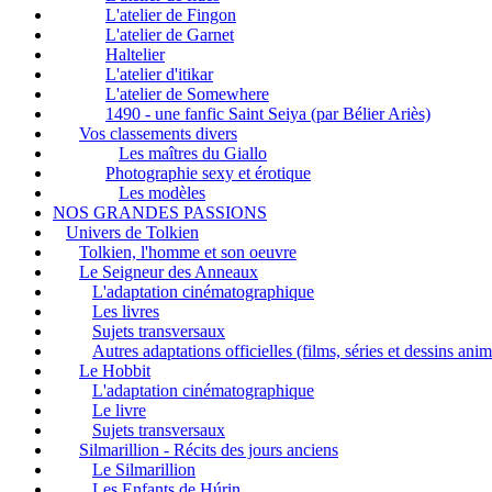
L'atelier de Fingon
L'atelier de Garnet
Haltelier
L'atelier d'itikar
L'atelier de Somewhere
1490 - une fanfic Saint Seiya (par Bélier Ariès)
Vos classements divers
Les maîtres du Giallo
Photographie sexy et érotique
Les modèles
NOS GRANDES PASSIONS
Univers de Tolkien
Tolkien, l'homme et son oeuvre
Le Seigneur des Anneaux
L'adaptation cinématographique
Les livres
Sujets transversaux
Autres adaptations officielles (films, séries et dessins ani
Le Hobbit
L'adaptation cinématographique
Le livre
Sujets transversaux
Silmarillion - Récits des jours anciens
Le Silmarillion
Les Enfants de Húrin