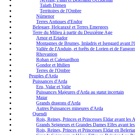
Talath Dirnen
Territoires de l'Ombre
Númenor
Terres Antiques d'Endor
Belegaer, Helcaraxë et Terres Emergees
Terre du Milieu à partir du Deuxième Age
Arnor et Eriador
Montagnes de Brumes, Imladris et Isengard avant l
Vallée de l'Anduin, et forêts de Lorien et de Fangor
Rhovanion
Rohan et Calenardhon
Gondor et Ithilien
Terres de l'Ombre
Peuples d'Arda
Puissances d'Arda
Eru, Valar et Valie
Puissances Majeures d'Arda au statut incertain
Maiar
Grands dragons d'Arda
Autres Puissances mineures d'Arda
Quendi
Rois, Reines, Princes et Princesses Eldar avant les 
Grands Seigneurs et Grandes Dames Elfes avant les
Rois, Reines, Princes et Princesses Eldar en Beleri