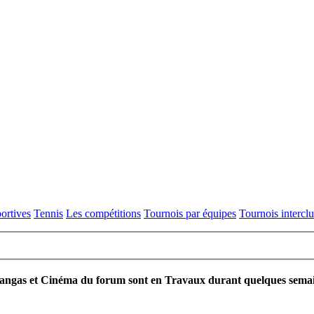
ortives
Tennis
Les compétitions
Tournois par équipes
Tournois intercl
ngas et Cinéma du forum sont en Travaux durant quelques semaines