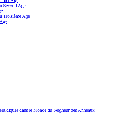
remier Age
 au Second Age
ge
 au Troisième Age
 Age
Heraldiques dans le Monde du Seigneur des Anneaux