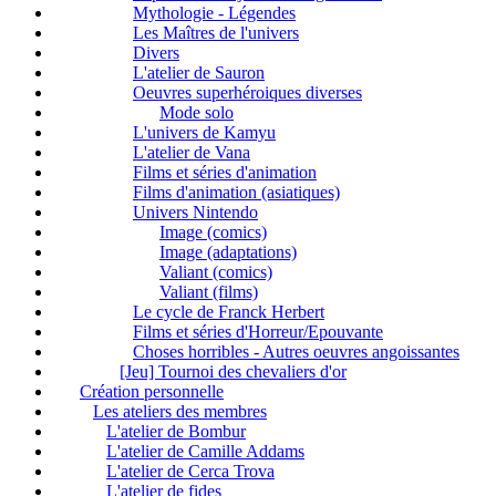
Mythologie - Légendes
Les Maîtres de l'univers
Divers
L'atelier de Sauron
Oeuvres superhéroiques diverses
Mode solo
L'univers de Kamyu
L'atelier de Vana
Films et séries d'animation
Films d'animation (asiatiques)
Univers Nintendo
Image (comics)
Image (adaptations)
Valiant (comics)
Valiant (films)
Le cycle de Franck Herbert
Films et séries d'Horreur/Epouvante
Choses horribles - Autres oeuvres angoissantes
[Jeu] Tournoi des chevaliers d'or
Création personnelle
Les ateliers des membres
L'atelier de Bombur
L'atelier de Camille Addams
L'atelier de Cerca Trova
L'atelier de fides