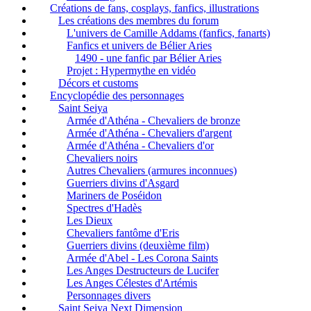
Créations de fans, cosplays, fanfics, illustrations
Les créations des membres du forum
L'univers de Camille Addams (fanfics, fanarts)
Fanfics et univers de Bélier Aries
1490 - une fanfic par Bélier Aries
Projet : Hypermythe en vidéo
Décors et customs
Encyclopédie des personnages
Saint Seiya
Armée d'Athéna - Chevaliers de bronze
Armée d'Athéna - Chevaliers d'argent
Armée d'Athéna - Chevaliers d'or
Chevaliers noirs
Autres Chevaliers (armures inconnues)
Guerriers divins d'Asgard
Mariners de Poséidon
Spectres d'Hadès
Les Dieux
Chevaliers fantôme d'Eris
Guerriers divins (deuxième film)
Armée d'Abel - Les Corona Saints
Les Anges Destructeurs de Lucifer
Les Anges Célestes d'Artémis
Personnages divers
Saint Seiya Next Dimension