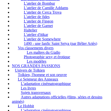
L'atelier de Bombur
L'atelier de Camille Addams
L'atelier de Cerca Trova
L'atelier de fides
L'atelier de Fingon
L'atelier de Garnet
Haltelier
L'atelier d'itikar
L'atelier de Somewhere
1490 - une fanfic Saint Seiya (par Bélier Ariès)
Vos classements divers
Les maîtres du Giallo
Photographie sexy et érotique
Les modèles
NOS GRANDES PASSIONS
Univers de Tolkien
Tolkien, l'homme et son oeuvre
Le Seigneur des Anneaux
L'adaptation cinématographique
Les livres
Sujets transversaux
Autres adaptations officielles (films, séries et dessins
animés)
Le Hobbit
L'adaptation cinématographique