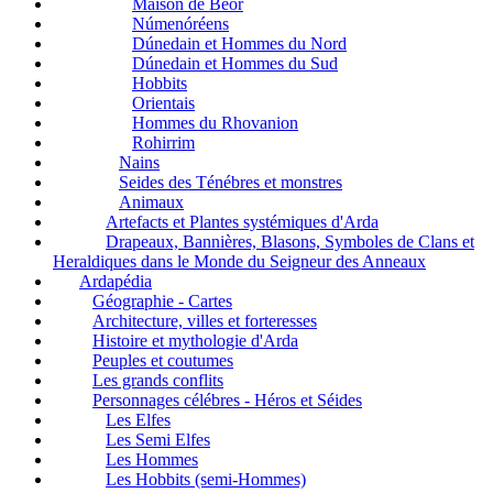
Maison de Bëor
Númenóréens
Dúnedain et Hommes du Nord
Dúnedain et Hommes du Sud
Hobbits
Orientais
Hommes du Rhovanion
Rohirrim
Nains
Seides des Ténébres et monstres
Animaux
Artefacts et Plantes systémiques d'Arda
Drapeaux, Bannières, Blasons, Symboles de Clans et
Heraldiques dans le Monde du Seigneur des Anneaux
Ardapédia
Géographie - Cartes
Architecture, villes et forteresses
Histoire et mythologie d'Arda
Peuples et coutumes
Les grands conflits
Personnages célébres - Héros et Séides
Les Elfes
Les Semi Elfes
Les Hommes
Les Hobbits (semi-Hommes)