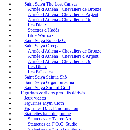
Saint Seiya The Lost Canvas
Armée d'Athéna - Chevaliers de Bronze
Armée d'Athéna - Chevaliers d'Argent
Armée d'Athéna - Chevaliers d'Or
Les Dieux
Spectres d'Hadès
Blue Warriors
Saint Seiya Episode G
Saint Seiya Omega
Armée d'Athéna - Chevaliers de Bronze
Armée d'Athéna - Chevaliers d'Argent
Armée d'Athéna - Chevaliers d'Or
Les Dieux
Les Pallasites
Saint Seiya Saintia Shô
Saint Seiya Gigantomachia
Saint Seiya Soul of Gold
Figurines & divers produits dérivés
Jeux vidéos
Figurines Myth Cloth
Figurines D.D. Panoramation
Statuettes haut de gamme
Statuettes de Tsume Art
Statuettes de F.O.C. Studio
Statuettes de Zodiakos Studio