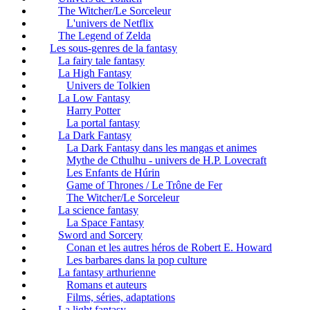
The Witcher/Le Sorceleur
L'univers de Netflix
The Legend of Zelda
Les sous-genres de la fantasy
La fairy tale fantasy
La High Fantasy
Univers de Tolkien
La Low Fantasy
Harry Potter
La portal fantasy
La Dark Fantasy
La Dark Fantasy dans les mangas et animes
Mythe de Cthulhu - univers de H.P. Lovecraft
Les Enfants de Húrin
Game of Thrones / Le Trône de Fer
The Witcher/Le Sorceleur
La science fantasy
La Space Fantasy
Sword and Sorcery
Conan et les autres héros de Robert E. Howard
Les barbares dans la pop culture
La fantasy arthurienne
Romans et auteurs
Films, séries, adaptations
La light fantasy