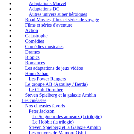
Adaptations Marvel
Adaptations DC
Autres univers super héroiques
Road Movies, films et séries de voyage
Films et séries d'aventure
Action
Catastrophe
Comédies
Comédies musicales
Drames
Biopics
Romances
Les adaptations de jeux vidéos
Haïm Saban
Les Power Rangers
Le groupe AB (Azoulay / Berda)
Le Club Dorothée
Steven Spielberg et la galaxie Amblin
Les cinéastes
Nos cinéastes favoris
Peter Jackson
Le Seigneur des anneaux (la trilogie)
Le Hobbit (la trilogie)
Steven Spielberg et la Galaxie Amblin
Les oeuvres de Mamoru Oshii