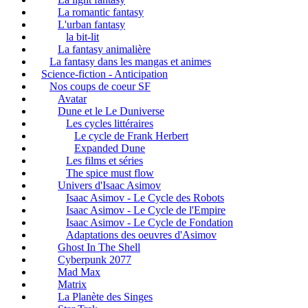
La romantic fantasy
L'urban fantasy
la bit-lit
La fantasy animalière
La fantasy dans les mangas et animes
Science-fiction - Anticipation
Nos coups de coeur SF
Avatar
Dune et le Le Duniverse
Les cycles littéraires
Le cycle de Frank Herbert
Expanded Dune
Les films et séries
The spice must flow
Univers d'Isaac Asimov
Isaac Asimov - Le Cycle des Robots
Isaac Asimov - Le Cycle de l'Empire
Isaac Asimov - Le Cycle de Fondation
Adaptations des oeuvres d'Asimov
Ghost In The Shell
Cyberpunk 2077
Mad Max
Matrix
La Planète des Singes