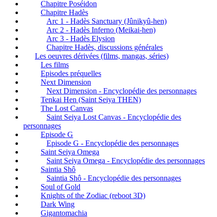
Chapitre Poséidon
Chapitre Hadès
Arc 1 - Hadès Sanctuary (Jûnikyû-hen)
Arc 2 - Hadès Inferno (Meikai-hen)
Arc 3 - Hadès Elysion
Chapitre Hadès, discussions générales
Les oeuvres dérivées (films, mangas, séries)
Les films
Episodes préquelles
Next Dimension
Next Dimension - Encyclopédie des personnages
Tenkai Hen (Saint Seiya THEN)
The Lost Canvas
Saint Seiya Lost Canvas - Encyclopédie des
personnages
Episode G
Episode G - Encyclopédie des personnages
Saint Seiya Omega
Saint Seiya Omega - Encyclopédie des personnages
Saintia Shô
Saintia Shô - Encyclopédie des personnages
Soul of Gold
Knights of the Zodiac (reboot 3D)
Dark Wing
Gigantomachia