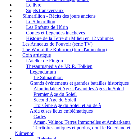
Le livre
Sujets transversaux
Silmarillion - Récits des jours anciens
Le Silmarillion
Les Enfants de Húrin
Contes et Légendes inachevés
Histoire de la Terre du Milieu en 12 volumes
Les Anneaux de Pouvoir (série TV)
The War of the Rohirrim (film d'animation)
Coin artistique
L'atelier de Fingon
Thesauruspedia de J.R.R. Tolkien
Legendarium
Le Silmarillion
Grands événements et grandes batailles historiques
Ainulindalë et Ages d'avant les Ages du Soleil
Premier Age du Soleil
Second Age du Soleil
Troisième Age du Soleil et au-delà
Arda et ses lieux emblématiques
Cartes
Aman, Valinor, Terres Immortelles et Ambarkanta
Territoires antiques et perdus, dont le Beleriand et
Númenor
Beleriand