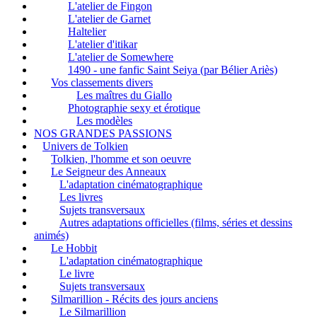
L'atelier de Fingon
L'atelier de Garnet
Haltelier
L'atelier d'itikar
L'atelier de Somewhere
1490 - une fanfic Saint Seiya (par Bélier Ariès)
Vos classements divers
Les maîtres du Giallo
Photographie sexy et érotique
Les modèles
NOS GRANDES PASSIONS
Univers de Tolkien
Tolkien, l'homme et son oeuvre
Le Seigneur des Anneaux
L'adaptation cinématographique
Les livres
Sujets transversaux
Autres adaptations officielles (films, séries et dessins
animés)
Le Hobbit
L'adaptation cinématographique
Le livre
Sujets transversaux
Silmarillion - Récits des jours anciens
Le Silmarillion