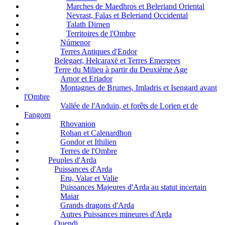
Marches de Maedhros et Beleriand Oriental
Nevrast, Falas et Beleriand Occidental
Talath Dirnen
Territoires de l'Ombre
Númenor
Terres Antiques d'Endor
Belegaer, Helcaraxë et Terres Emergees
Terre du Milieu à partir du Deuxième Age
Arnor et Eriador
Montagnes de Brumes, Imladris et Isengard avant
l'Ombre
Vallée de l'Anduin, et forêts de Lorien et de
Fangorn
Rhovanion
Rohan et Calenardhon
Gondor et Ithilien
Terres de l'Ombre
Peuples d'Arda
Puissances d'Arda
Eru, Valar et Valie
Puissances Majeures d'Arda au statut incertain
Maiar
Grands dragons d'Arda
Autres Puissances mineures d'Arda
Quendi