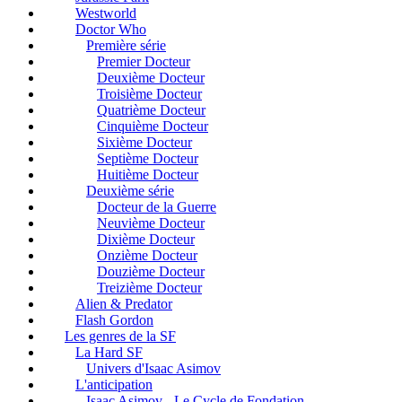
Westworld
Doctor Who
Première série
Premier Docteur
Deuxième Docteur
Troisième Docteur
Quatrième Docteur
Cinquième Docteur
Sixième Docteur
Septième Docteur
Huitième Docteur
Deuxième série
Docteur de la Guerre
Neuvième Docteur
Dixième Docteur
Onzième Docteur
Douzième Docteur
Treizième Docteur
Alien & Predator
Flash Gordon
Les genres de la SF
La Hard SF
Univers d'Isaac Asimov
L'anticipation
Isaac Asimov - Le Cycle de Fondation