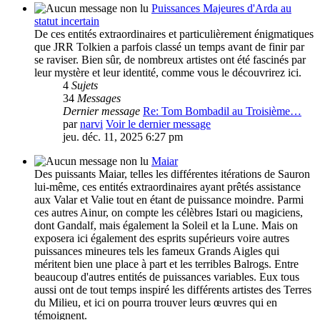
Puissances Majeures d'Arda au
statut incertain
De ces entités extraordinaires et particulièrement énigmatiques
que JRR Tolkien a parfois classé un temps avant de finir par
se raviser. Bien sûr, de nombreux artistes ont été fascinés par
leur mystère et leur identité, comme vous le découvrirez ici.
4
Sujets
34
Messages
Dernier message
Re: Tom Bombadil au Troisième…
par
narvi
Voir le dernier message
jeu. déc. 11, 2025 6:27 pm
Maiar
Des puissants Maiar, telles les différentes itérations de Sauron
lui-même, ces entités extraordinaires ayant prêtés assistance
aux Valar et Valie tout en étant de puissance moindre. Parmi
ces autres Ainur, on compte les célèbres Istari ou magiciens,
dont Gandalf, mais également la Soleil et la Lune. Mais on
exposera ici également des esprits supérieurs voire autres
puissances mineures tels les fameux Grands Aigles qui
méritent bien une place à part et les terribles Balrogs. Entre
beaucoup d'autres entités de puissances variables. Eux tous
aussi ont de tout temps inspiré les différents artistes des Terres
du Milieu, et ici on pourra trouver leurs œuvres qui en
témoignent.