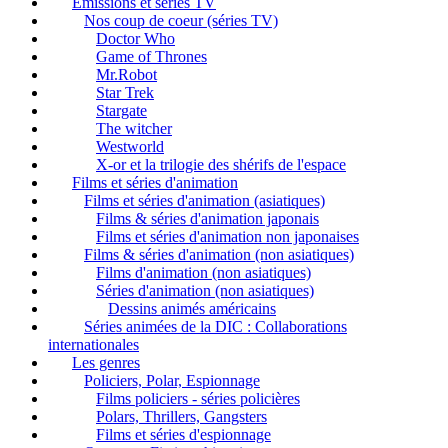
Emissions et séries TV
Nos coup de coeur (séries TV)
Doctor Who
Game of Thrones
Mr.Robot
Star Trek
Stargate
The witcher
Westworld
X-or et la trilogie des shérifs de l'espace
Films et séries d'animation
Films et séries d'animation (asiatiques)
Films & séries d'animation japonais
Films et séries d'animation non japonaises
Films & séries d'animation (non asiatiques)
Films d'animation (non asiatiques)
Séries d'animation (non asiatiques)
Dessins animés américains
Séries animées de la DIC : Collaborations
internationales
Les genres
Policiers, Polar, Espionnage
Films policiers - séries policières
Polars, Thrillers, Gangsters
Films et séries d'espionnage