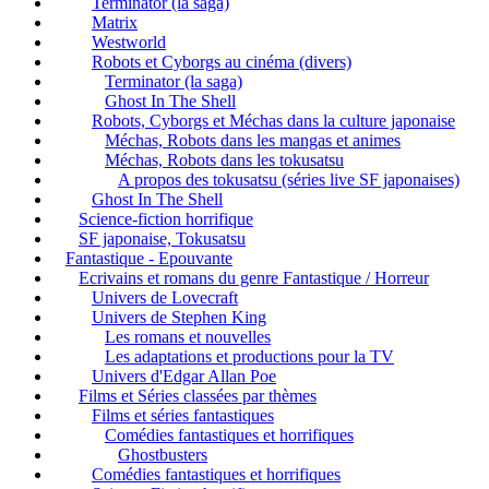
Terminator (la saga)
Matrix
Westworld
Robots et Cyborgs au cinéma (divers)
Terminator (la saga)
Ghost In The Shell
Robots, Cyborgs et Méchas dans la culture japonaise
Méchas, Robots dans les mangas et animes
Méchas, Robots dans les tokusatsu
A propos des tokusatsu (séries live SF japonaises)
Ghost In The Shell
Science-fiction horrifique
SF japonaise, Tokusatsu
Fantastique - Epouvante
Ecrivains et romans du genre Fantastique / Horreur
Univers de Lovecraft
Univers de Stephen King
Les romans et nouvelles
Les adaptations et productions pour la TV
Univers d'Edgar Allan Poe
Films et Séries classées par thèmes
Films et séries fantastiques
Comédies fantastiques et horrifiques
Ghostbusters
Comédies fantastiques et horrifiques