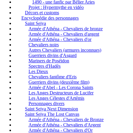
1490 - une fanfic par Bélier Aries
Projet : Hypermythe en vidéo
Décors et customs
Encyclopédie des personnages
Saint Seiya
Armée d'Athéna - Chevaliers de bronze
Armée d'Athéna - Chevaliers d'argent
Armée d'Athéna - Chevaliers d'or
Chevaliers noirs
Autres Chevaliers (armures inconnues)
Guerriers divins d'Asgard
Mariners de Poséidon
Spectres d'Hadès
Les Dieux
Chevaliers fantôme d'Eris
Guerriers divins (deuxième film)
Armée d'Abel - Les Corona Saints
Les Anges Destructeurs de Lucifer
Les Anges Célestes d'Artémis
Personnages divers
Saint Seiya Next Dimension
Saint Seiya The Lost Canvas
Armée d'Athéna - Chevaliers de Bronze
Armée d'Athéna - Chevaliers d'Argent
Armée d'Athéna - Chevaliers d'Or