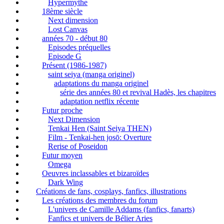
Hypermythe
18ème siècle
Next dimension
Lost Canvas
années 70 - début 80
Episodes préquelles
Episode G
Présent (1986-1987)
saint seiya (manga originel)
adaptations du manga originel
série des années 80 et revival Hadès, les chapitres
adaptation netflix récente
Futur proche
Next Dimension
Tenkai Hen (Saint Seiya THEN)
Film - Tenkai-hen josō: Overture
Rerise of Poseidon
Futur moyen
Omega
Oeuvres inclassables et bizaroïdes
Dark Wing
Créations de fans, cosplays, fanfics, illustrations
Les créations des membres du forum
L'univers de Camille Addams (fanfics, fanarts)
Fanfics et univers de Bélier Aries