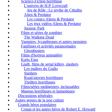
Science-Fiction horrifique
L'univers de H.P. Lovecraft
Jeu de Rôle : Le mythe de Cthulhu
Alien & Predator
Les comics Aliens & Predator
Les jeux vidéos Aliens & Predator
Jurassic Park
Films et séries de zombies
The Walking Dead
Vampires, lycanthropes et autres monstres
Fantômes et activités paranormales
Ghostbusters
Films d'horreur animalière
Kaiju Eiga
Gialli, films de serial killers, slashers
Les maîtres du Giallo
Slashers
Road-movies horrifiques
Thrillers horrifiques
Films/séries multigenres, inclassables
Mangas horrifiques et fantastiques
Discussions générales
Autres genres de la pop culture
Grands héros populaires
Conan et les autres héros de Robert E. Howard