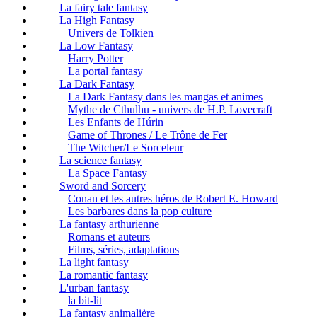
La fairy tale fantasy
La High Fantasy
Univers de Tolkien
La Low Fantasy
Harry Potter
La portal fantasy
La Dark Fantasy
La Dark Fantasy dans les mangas et animes
Mythe de Cthulhu - univers de H.P. Lovecraft
Les Enfants de Húrin
Game of Thrones / Le Trône de Fer
The Witcher/Le Sorceleur
La science fantasy
La Space Fantasy
Sword and Sorcery
Conan et les autres héros de Robert E. Howard
Les barbares dans la pop culture
La fantasy arthurienne
Romans et auteurs
Films, séries, adaptations
La light fantasy
La romantic fantasy
L'urban fantasy
la bit-lit
La fantasy animalière