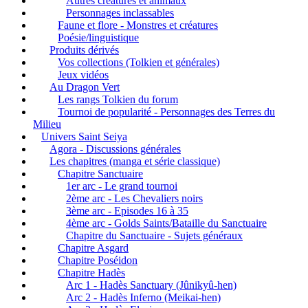
Autres créatures et animaux
Personnages inclassables
Faune et flore - Monstres et créatures
Poésie/linguistique
Produits dérivés
Vos collections (Tolkien et générales)
Jeux vidéos
Au Dragon Vert
Les rangs Tolkien du forum
Tournoi de popularité - Personnages des Terres du
Milieu
Univers Saint Seiya
Agora - Discussions générales
Les chapitres (manga et série classique)
Chapitre Sanctuaire
1er arc - Le grand tournoi
2ème arc - Les Chevaliers noirs
3ème arc - Episodes 16 à 35
4ème arc - Golds Saints/Bataille du Sanctuaire
Chapitre du Sanctuaire - Sujets généraux
Chapitre Asgard
Chapitre Poséidon
Chapitre Hadès
Arc 1 - Hadès Sanctuary (Jûnikyû-hen)
Arc 2 - Hadès Inferno (Meikai-hen)