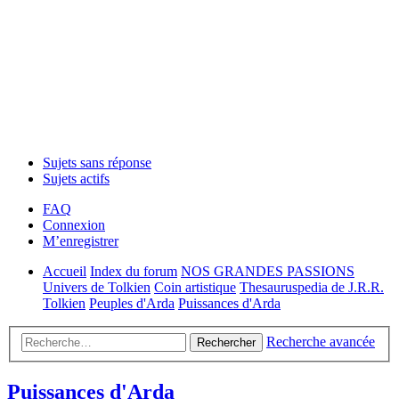
Sujets sans réponse
Sujets actifs
FAQ
Connexion
M’enregistrer
Accueil
Index du forum
NOS GRANDES PASSIONS
Univers de Tolkien
Coin artistique
Thesauruspedia de J.R.R.
Tolkien
Peuples d'Arda
Puissances d'Arda
Recherche avancée
Rechercher
Puissances d'Arda