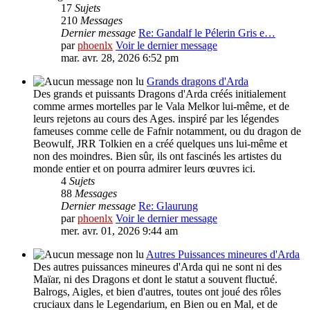
17
Sujets
210
Messages
Dernier message
Re: Gandalf le Pélerin Gris e…
par
phoenlx
Voir le dernier message
mar. avr. 28, 2026 6:52 pm
Grands dragons d'Arda
Des grands et puissants Dragons d'Arda créés initialement
comme armes mortelles par le Vala Melkor lui-même, et de
leurs rejetons au cours des Ages. inspiré par les légendes
fameuses comme celle de Fafnir notamment, ou du dragon de
Beowulf, JRR Tolkien en a créé quelques uns lui-même et
non des moindres. Bien sûr, ils ont fascinés les artistes du
monde entier et on pourra admirer leurs œuvres ici.
4
Sujets
88
Messages
Dernier message
Re: Glaurung
par
phoenlx
Voir le dernier message
mer. avr. 01, 2026 9:44 am
Autres Puissances mineures d'Arda
Des autres puissances mineures d'Arda qui ne sont ni des
Maïar, ni des Dragons et dont le statut a souvent fluctué.
Balrogs, Aigles, et bien d'autres, toutes ont joué des rôles
cruciaux dans le Legendarium, en Bien ou en Mal, et de