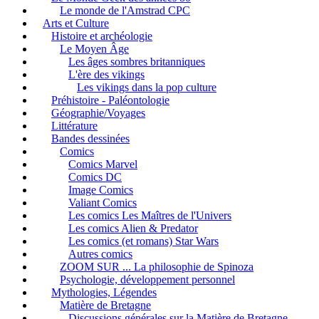
Le monde de l'Amstrad CPC
Arts et Culture
Histoire et archéologie
Le Moyen Âge
Les âges sombres britanniques
L'ère des vikings
Les vikings dans la pop culture
Préhistoire - Paléontologie
Géographie/Voyages
Littérature
Bandes dessinées
Comics
Comics Marvel
Comics DC
Image Comics
Valiant Comics
Les comics Les Maîtres de l'Univers
Les comics Alien & Predator
Les comics (et romans) Star Wars
Autres comics
ZOOM SUR ... La philosophie de Spinoza
Psychologie, développement personnel
Mythologies, Légendes
Matière de Bretagne
Discussions générales sur la Matière de Bretagne