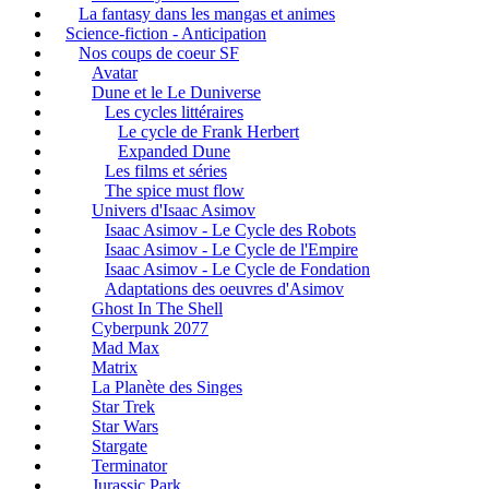
La fantasy dans les mangas et animes
Science-fiction - Anticipation
Nos coups de coeur SF
Avatar
Dune et le Le Duniverse
Les cycles littéraires
Le cycle de Frank Herbert
Expanded Dune
Les films et séries
The spice must flow
Univers d'Isaac Asimov
Isaac Asimov - Le Cycle des Robots
Isaac Asimov - Le Cycle de l'Empire
Isaac Asimov - Le Cycle de Fondation
Adaptations des oeuvres d'Asimov
Ghost In The Shell
Cyberpunk 2077
Mad Max
Matrix
La Planète des Singes
Star Trek
Star Wars
Stargate
Terminator
Jurassic Park