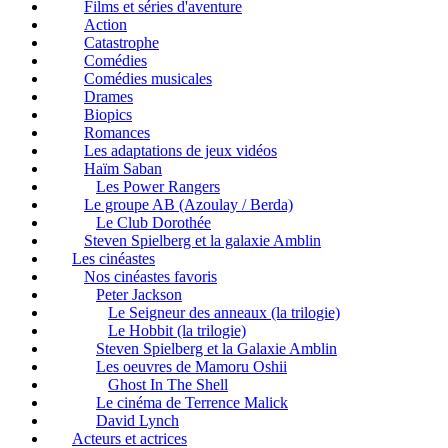
Films et séries d'aventure
Action
Catastrophe
Comédies
Comédies musicales
Drames
Biopics
Romances
Les adaptations de jeux vidéos
Haïm Saban
Les Power Rangers
Le groupe AB (Azoulay / Berda)
Le Club Dorothée
Steven Spielberg et la galaxie Amblin
Les cinéastes
Nos cinéastes favoris
Peter Jackson
Le Seigneur des anneaux (la trilogie)
Le Hobbit (la trilogie)
Steven Spielberg et la Galaxie Amblin
Les oeuvres de Mamoru Oshii
Ghost In The Shell
Le cinéma de Terrence Malick
David Lynch
Acteurs et actrices