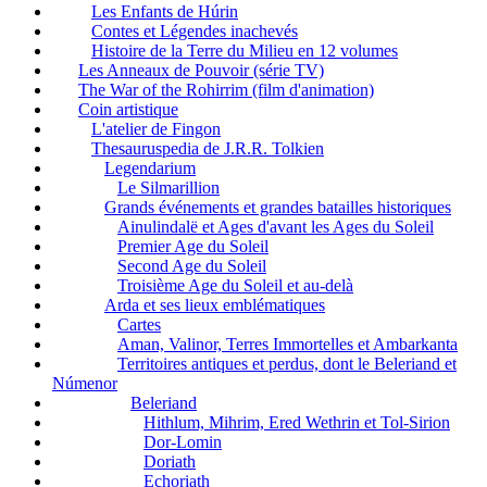
Les Enfants de Húrin
Contes et Légendes inachevés
Histoire de la Terre du Milieu en 12 volumes
Les Anneaux de Pouvoir (série TV)
The War of the Rohirrim (film d'animation)
Coin artistique
L'atelier de Fingon
Thesauruspedia de J.R.R. Tolkien
Legendarium
Le Silmarillion
Grands événements et grandes batailles historiques
Ainulindalë et Ages d'avant les Ages du Soleil
Premier Age du Soleil
Second Age du Soleil
Troisième Age du Soleil et au-delà
Arda et ses lieux emblématiques
Cartes
Aman, Valinor, Terres Immortelles et Ambarkanta
Territoires antiques et perdus, dont le Beleriand et
Númenor
Beleriand
Hithlum, Mihrim, Ered Wethrin et Tol-Sirion
Dor-Lomin
Doriath
Echoriath