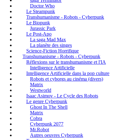
saga Terminator
Doctor Who
Le Steampunk
Transhumanisme - Robots - Cyberpunk
Le Biopunk
Jurassic Park
Le Post-Apo
La saga Mad Max
La planète des singes
Science-Fiction Horrifique
Transhumanisme - Robots - Cyberpunk
Réflexions sur le transhumanisme et l'IA
Intelligence Artificielle
Intelligence Artificielle dans la pop culture
Robots et cyborgs au cinéma (divers)
Matrix
Westworld
Isaac Asimov - Le Cycle des Robots
Le genre Cyberpunk
Ghost In The Shell
Matrix
Cobra
Cyberpunk 2077
Mr.Robot
Autres oeuvres Cyberpunk