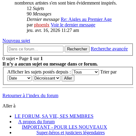
nombreux artistes s'en sont bien évidemment inspirés.
12
Sujets
90
Messages
Dernier message
Re: Aigles au Premier Age
par
phoenlx
Voir le dernier message
jeu. avr. 16, 2026 11:27 am
Nouveau sujet
Recherche avancée
Rechercher
0 sujet • Page
1
sur
1
Il n’y a aucun sujet ou message dans ce forum.
Afficher les sujets postés depuis :
Trier par
Retourner à l’index du forum
Aller à
LE FORUM, SA VIE, SES MEMBRES
A propos du forum
IMPORTANT - POUR LES NOUVEAUX
Super-héros et justiciers légendaires