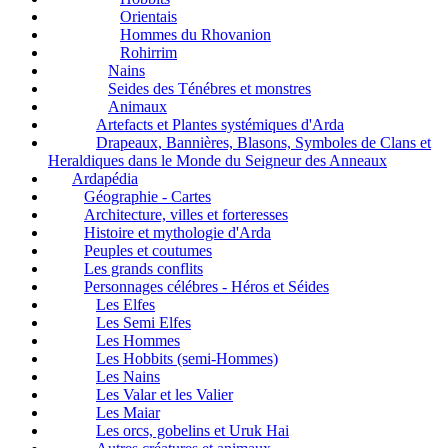
Orientais
Hommes du Rhovanion
Rohirrim
Nains
Seides des Ténébres et monstres
Animaux
Artefacts et Plantes systémiques d'Arda
Drapeaux, Bannières, Blasons, Symboles de Clans et
Heraldiques dans le Monde du Seigneur des Anneaux
Ardapédia
Géographie - Cartes
Architecture, villes et forteresses
Histoire et mythologie d'Arda
Peuples et coutumes
Les grands conflits
Personnages célébres - Héros et Séides
Les Elfes
Les Semi Elfes
Les Hommes
Les Hobbits (semi-Hommes)
Les Nains
Les Valar et les Valier
Les Maiar
Les orcs, gobelins et Uruk Hai