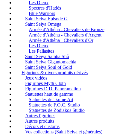
Les Dieux
Spectres d'Hadès
Blue Warriors
Saint Seiya Episode G
Saint Seiya Omega
Armée d'Athéna - Chevaliers de Bronze
Armée d'Athéna - Chevaliers d'Argent
Armée d'Athéna - Chevaliers d'Or
Les Dieux
Les Pallasites
Saint Seiya Saintia Shô
Saint Seiya Gigantomachia
Saint Seiya Soul of Gold
Figurines & divers produits dérivés
Jeux vidéos
Figurines Myth Cloth
Figurines D.D. Panoramation
Statuettes haut de gamme
Statuettes de Tsume Art
Statuettes de F.O.C. Studio
Statuettes de Zodiakos Studio
Autres figurines
Autres produits
Décors et customs
Vos collections (Saint Seiya et générales)