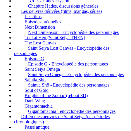
Arc 3 - Hadès Elysion
Chapitre Hadès, discussions générales
Les oeuvres dérivées (films, mangas, séries)
Les films
Episodes préquelles
Next Dimension
Next Dimension - Encyclopédie des personnages
Tenkai Hen (Saint Seiya THEN)
The Lost Canvas
Saint Seiya Lost Canvas - Encyclopédie des
personnages
Episode G
Episode G - Encyclopédie des personnages
Saint Seiya Omega
Saint Seiya Omega - Encyclopédie des personnages
Saintia Shô
Saintia Shô - Encyclopédie des personnages
Soul of Gold
Knights of the Zodiac (reboot 3D)
Dark Wing
Gigantomachia
Gigantomachia - encyclopédie des personnages
Différentes oeuvres de Saint Seiya (par périodes
chronologiques)
Passé antique