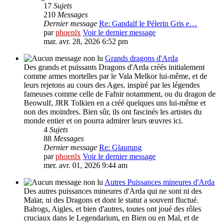
17
Sujets
210
Messages
Dernier message
Re: Gandalf le Pélerin Gris e…
par
phoenlx
Voir le dernier message
mar. avr. 28, 2026 6:52 pm
Grands dragons d'Arda
Des grands et puissants Dragons d'Arda créés initialement
comme armes mortelles par le Vala Melkor lui-même, et de
leurs rejetons au cours des Ages. inspiré par les légendes
fameuses comme celle de Fafnir notamment, ou du dragon de
Beowulf, JRR Tolkien en a créé quelques uns lui-même et
non des moindres. Bien sûr, ils ont fascinés les artistes du
monde entier et on pourra admirer leurs œuvres ici.
4
Sujets
88
Messages
Dernier message
Re: Glaurung
par
phoenlx
Voir le dernier message
mer. avr. 01, 2026 9:44 am
Autres Puissances mineures d'Arda
Des autres puissances mineures d'Arda qui ne sont ni des
Maïar, ni des Dragons et dont le statut a souvent fluctué.
Balrogs, Aigles, et bien d'autres, toutes ont joué des rôles
cruciaux dans le Legendarium, en Bien ou en Mal, et de