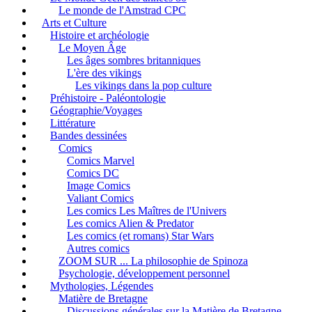
Le monde de l'Amstrad CPC
Arts et Culture
Histoire et archéologie
Le Moyen Âge
Les âges sombres britanniques
L'ère des vikings
Les vikings dans la pop culture
Préhistoire - Paléontologie
Géographie/Voyages
Littérature
Bandes dessinées
Comics
Comics Marvel
Comics DC
Image Comics
Valiant Comics
Les comics Les Maîtres de l'Univers
Les comics Alien & Predator
Les comics (et romans) Star Wars
Autres comics
ZOOM SUR ... La philosophie de Spinoza
Psychologie, développement personnel
Mythologies, Légendes
Matière de Bretagne
Discussions générales sur la Matière de Bretagne