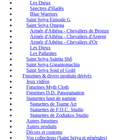
Les Dieux
Spectres d'Hadès
Blue Warriors
Saint Seiya Episode G
Saint Seiya Omega
Armée d'Athéna - Chevaliers de Bronze
Armée d'Athéna - Chevaliers d'Argent
Armée d'Athéna - Chevaliers d'Or
Les Dieux
Les Pallasites
Saint Seiya Saintia Shô
Saint Seiya Gigantomachia
Saint Seiya Soul of Gold
Figurines & divers produits dérivés
Jeux vidéos
Figurines Myth Cloth
Figurines D.D. Panoramation
Statuettes haut de gamme
Statuettes de Tsume Art
Statuettes de F.O.C. Studio
Statuettes de Zodiakos Studio
Autres figurines
Autres produits
Décors et customs
Vos collections (Saint Seiya et générales)