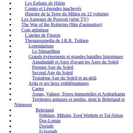
Les Enfants de Húrin
Contes et Légendes inachevés
Histoire de la Terre du Milieu en 12 volumes
Les Anneaux de Pouvoir (série TV)
The War of the Rohirrim (film d'animation)
Coin artistique
L'atelier de Fingon
Thesauruspedia de J.R.R. Tolkien
Legendarium
Le Silmarillion
Grands événements et grandes batailles historiques
Ainulindalë et Ages d'avant les Ages du Soleil
Premier Age du Soleil
Second Age du Soleil
Troisième Age du Soleil et au-delà
Arda et ses lieux emblématiques
Cartes
Aman, Valinor, Terres Immortelles et Ambarkanta
Territoires antiques et perdus, dont le Beleriand et
Númenor
Beleriand
Hithlum, Mihrim, Ered Wethrin et Tol-Sirion
Dor-Lomin
Doriath
Echoriath