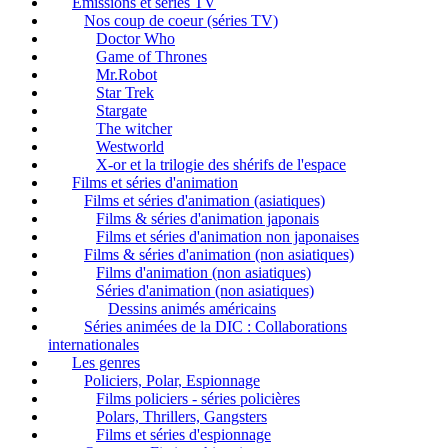
Emissions et séries TV
Nos coup de coeur (séries TV)
Doctor Who
Game of Thrones
Mr.Robot
Star Trek
Stargate
The witcher
Westworld
X-or et la trilogie des shérifs de l'espace
Films et séries d'animation
Films et séries d'animation (asiatiques)
Films & séries d'animation japonais
Films et séries d'animation non japonaises
Films & séries d'animation (non asiatiques)
Films d'animation (non asiatiques)
Séries d'animation (non asiatiques)
Dessins animés américains
Séries animées de la DIC : Collaborations
internationales
Les genres
Policiers, Polar, Espionnage
Films policiers - séries policières
Polars, Thrillers, Gangsters
Films et séries d'espionnage