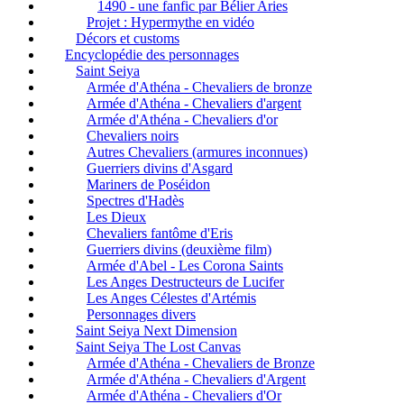
1490 - une fanfic par Bélier Aries
Projet : Hypermythe en vidéo
Décors et customs
Encyclopédie des personnages
Saint Seiya
Armée d'Athéna - Chevaliers de bronze
Armée d'Athéna - Chevaliers d'argent
Armée d'Athéna - Chevaliers d'or
Chevaliers noirs
Autres Chevaliers (armures inconnues)
Guerriers divins d'Asgard
Mariners de Poséidon
Spectres d'Hadès
Les Dieux
Chevaliers fantôme d'Eris
Guerriers divins (deuxième film)
Armée d'Abel - Les Corona Saints
Les Anges Destructeurs de Lucifer
Les Anges Célestes d'Artémis
Personnages divers
Saint Seiya Next Dimension
Saint Seiya The Lost Canvas
Armée d'Athéna - Chevaliers de Bronze
Armée d'Athéna - Chevaliers d'Argent
Armée d'Athéna - Chevaliers d'Or