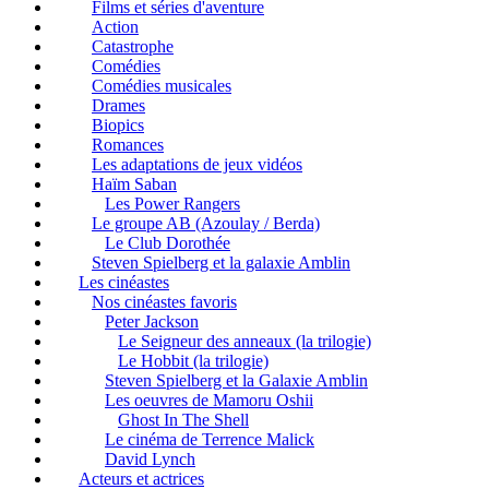
Films et séries d'aventure
Action
Catastrophe
Comédies
Comédies musicales
Drames
Biopics
Romances
Les adaptations de jeux vidéos
Haïm Saban
Les Power Rangers
Le groupe AB (Azoulay / Berda)
Le Club Dorothée
Steven Spielberg et la galaxie Amblin
Les cinéastes
Nos cinéastes favoris
Peter Jackson
Le Seigneur des anneaux (la trilogie)
Le Hobbit (la trilogie)
Steven Spielberg et la Galaxie Amblin
Les oeuvres de Mamoru Oshii
Ghost In The Shell
Le cinéma de Terrence Malick
David Lynch
Acteurs et actrices