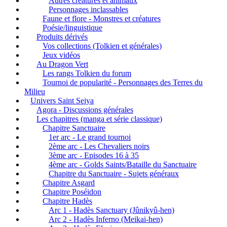
Autres créatures et animaux
Personnages inclassables
Faune et flore - Monstres et créatures
Poésie/linguistique
Produits dérivés
Vos collections (Tolkien et générales)
Jeux vidéos
Au Dragon Vert
Les rangs Tolkien du forum
Tournoi de popularité - Personnages des Terres du
Milieu
Univers Saint Seiya
Agora - Discussions générales
Les chapitres (manga et série classique)
Chapitre Sanctuaire
1er arc - Le grand tournoi
2ème arc - Les Chevaliers noirs
3ème arc - Episodes 16 à 35
4ème arc - Golds Saints/Bataille du Sanctuaire
Chapitre du Sanctuaire - Sujets généraux
Chapitre Asgard
Chapitre Poséidon
Chapitre Hadès
Arc 1 - Hadès Sanctuary (Jûnikyû-hen)
Arc 2 - Hadès Inferno (Meikai-hen)