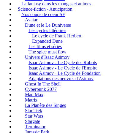
La fantasy dans les mangas et animes
Science-fiction - Anticipation
Nos coups de coeur SF
Avatar
Dune et le Le Duniverse
Les cycles littéraires
Le cycle de Frank Herbert
Expanded Dune
Les films et séries
The spice must flow
Univers d'Isaac Asimov
Isaac Asimov - Le Cycle des Robots
Isaac Asimov - Le Cycle de l'Empire
Isaac Asimov - Le Cycle de Fondation
Adaptations des oeuvres d'Asimov
Ghost In The Shell
Cyberpunk 2077
Mad Max
Matrix
La Planète des Singes
Star Trek
Star Wars
Stargate
Terminator
Jurassic Park