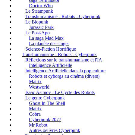
saga Terminator
Doctor Who
Le Steampunk
Transhumanisme - Robots - Cyberpunk
Le Biopunk
Jurassic Park
Le Post-Apo
La saga Mad Max
La planète des singes
Science-Fiction Horrifique
Transhumanisme - Robots - Cyberpunk
Réflexions sur le transhumanisme et l'IA
Intelligence Artificielle
Intelligence Artificielle dans la pop culture
Robots et cyborgs au cinéma (divers)
Matrix
Westworld
Isaac Asimov - Le Cycle des Robots
Le genre Cyberpunk
Ghost In The Shell
Matrix
Cobra
Cyberpunk 2077
Mr.Robot
Autres oeuvres Cyberpunk