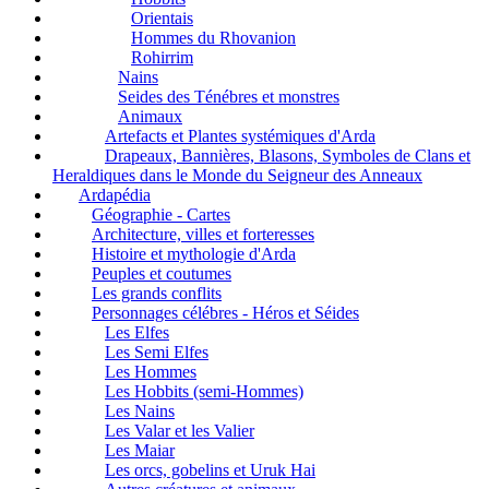
Orientais
Hommes du Rhovanion
Rohirrim
Nains
Seides des Ténébres et monstres
Animaux
Artefacts et Plantes systémiques d'Arda
Drapeaux, Bannières, Blasons, Symboles de Clans et
Heraldiques dans le Monde du Seigneur des Anneaux
Ardapédia
Géographie - Cartes
Architecture, villes et forteresses
Histoire et mythologie d'Arda
Peuples et coutumes
Les grands conflits
Personnages célébres - Héros et Séides
Les Elfes
Les Semi Elfes
Les Hommes
Les Hobbits (semi-Hommes)
Les Nains
Les Valar et les Valier
Les Maiar
Les orcs, gobelins et Uruk Hai