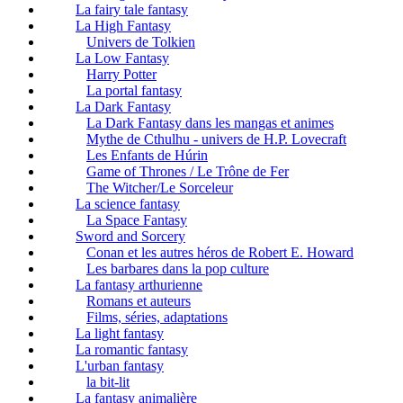
La fairy tale fantasy
La High Fantasy
Univers de Tolkien
La Low Fantasy
Harry Potter
La portal fantasy
La Dark Fantasy
La Dark Fantasy dans les mangas et animes
Mythe de Cthulhu - univers de H.P. Lovecraft
Les Enfants de Húrin
Game of Thrones / Le Trône de Fer
The Witcher/Le Sorceleur
La science fantasy
La Space Fantasy
Sword and Sorcery
Conan et les autres héros de Robert E. Howard
Les barbares dans la pop culture
La fantasy arthurienne
Romans et auteurs
Films, séries, adaptations
La light fantasy
La romantic fantasy
L'urban fantasy
la bit-lit
La fantasy animalière