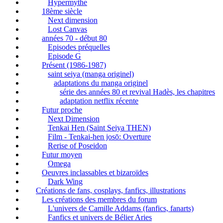
Hypermythe
18ème siècle
Next dimension
Lost Canvas
années 70 - début 80
Episodes préquelles
Episode G
Présent (1986-1987)
saint seiya (manga originel)
adaptations du manga originel
série des années 80 et revival Hadès, les chapitres
adaptation netflix récente
Futur proche
Next Dimension
Tenkai Hen (Saint Seiya THEN)
Film - Tenkai-hen josō: Overture
Rerise of Poseidon
Futur moyen
Omega
Oeuvres inclassables et bizaroïdes
Dark Wing
Créations de fans, cosplays, fanfics, illustrations
Les créations des membres du forum
L'univers de Camille Addams (fanfics, fanarts)
Fanfics et univers de Bélier Aries