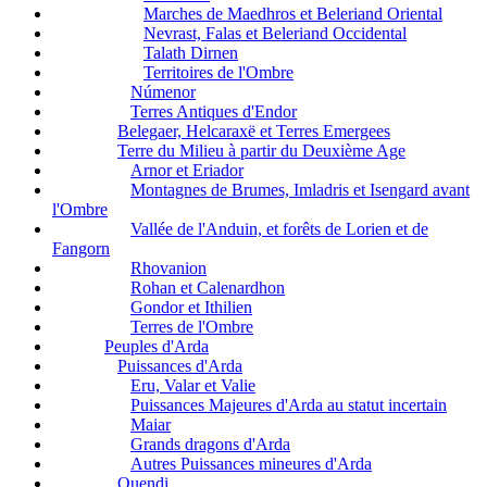
Marches de Maedhros et Beleriand Oriental
Nevrast, Falas et Beleriand Occidental
Talath Dirnen
Territoires de l'Ombre
Númenor
Terres Antiques d'Endor
Belegaer, Helcaraxë et Terres Emergees
Terre du Milieu à partir du Deuxième Age
Arnor et Eriador
Montagnes de Brumes, Imladris et Isengard avant
l'Ombre
Vallée de l'Anduin, et forêts de Lorien et de
Fangorn
Rhovanion
Rohan et Calenardhon
Gondor et Ithilien
Terres de l'Ombre
Peuples d'Arda
Puissances d'Arda
Eru, Valar et Valie
Puissances Majeures d'Arda au statut incertain
Maiar
Grands dragons d'Arda
Autres Puissances mineures d'Arda
Quendi