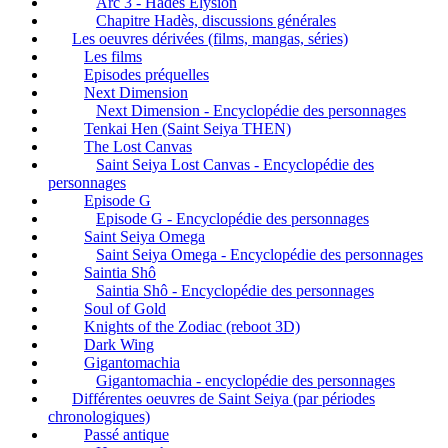
Arc 3 - Hadès Elysion
Chapitre Hadès, discussions générales
Les oeuvres dérivées (films, mangas, séries)
Les films
Episodes préquelles
Next Dimension
Next Dimension - Encyclopédie des personnages
Tenkai Hen (Saint Seiya THEN)
The Lost Canvas
Saint Seiya Lost Canvas - Encyclopédie des
personnages
Episode G
Episode G - Encyclopédie des personnages
Saint Seiya Omega
Saint Seiya Omega - Encyclopédie des personnages
Saintia Shô
Saintia Shô - Encyclopédie des personnages
Soul of Gold
Knights of the Zodiac (reboot 3D)
Dark Wing
Gigantomachia
Gigantomachia - encyclopédie des personnages
Différentes oeuvres de Saint Seiya (par périodes
chronologiques)
Passé antique