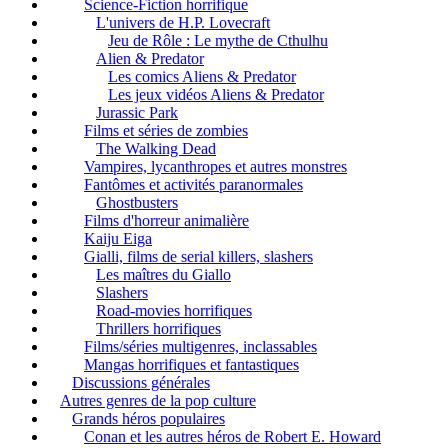
Science-Fiction horrifique
L'univers de H.P. Lovecraft
Jeu de Rôle : Le mythe de Cthulhu
Alien & Predator
Les comics Aliens & Predator
Les jeux vidéos Aliens & Predator
Jurassic Park
Films et séries de zombies
The Walking Dead
Vampires, lycanthropes et autres monstres
Fantômes et activités paranormales
Ghostbusters
Films d'horreur animalière
Kaiju Eiga
Gialli, films de serial killers, slashers
Les maîtres du Giallo
Slashers
Road-movies horrifiques
Thrillers horrifiques
Films/séries multigenres, inclassables
Mangas horrifiques et fantastiques
Discussions générales
Autres genres de la pop culture
Grands héros populaires
Conan et les autres héros de Robert E. Howard