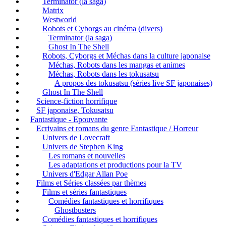
Terminator (la saga)
Matrix
Westworld
Robots et Cyborgs au cinéma (divers)
Terminator (la saga)
Ghost In The Shell
Robots, Cyborgs et Méchas dans la culture japonaise
Méchas, Robots dans les mangas et animes
Méchas, Robots dans les tokusatsu
A propos des tokusatsu (séries live SF japonaises)
Ghost In The Shell
Science-fiction horrifique
SF japonaise, Tokusatsu
Fantastique - Epouvante
Ecrivains et romans du genre Fantastique / Horreur
Univers de Lovecraft
Univers de Stephen King
Les romans et nouvelles
Les adaptations et productions pour la TV
Univers d'Edgar Allan Poe
Films et Séries classées par thèmes
Films et séries fantastiques
Comédies fantastiques et horrifiques
Ghostbusters
Comédies fantastiques et horrifiques