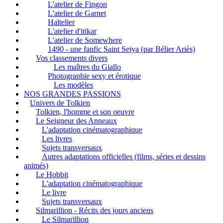
L'atelier de Fingon
L'atelier de Garnet
Haltelier
L'atelier d'itikar
L'atelier de Somewhere
1490 - une fanfic Saint Seiya (par Bélier Ariès)
Vos classements divers
Les maîtres du Giallo
Photographie sexy et érotique
Les modèles
NOS GRANDES PASSIONS
Univers de Tolkien
Tolkien, l'homme et son oeuvre
Le Seigneur des Anneaux
L'adaptation cinématographique
Les livres
Sujets transversaux
Autres adaptations officielles (films, séries et dessins
animés)
Le Hobbit
L'adaptation cinématographique
Le livre
Sujets transversaux
Silmarillion - Récits des jours anciens
Le Silmarillion