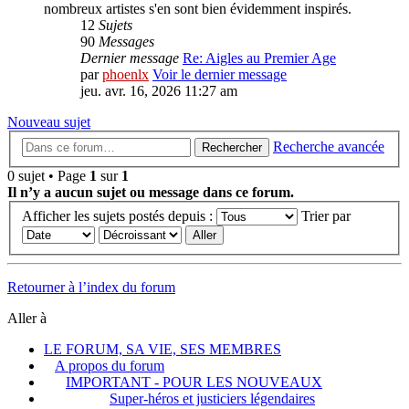
nombreux artistes s'en sont bien évidemment inspirés.
12
Sujets
90
Messages
Dernier message
Re: Aigles au Premier Age
par
phoenlx
Voir le dernier message
jeu. avr. 16, 2026 11:27 am
Nouveau sujet
Recherche avancée
Rechercher
0 sujet • Page
1
sur
1
Il n’y a aucun sujet ou message dans ce forum.
Afficher les sujets postés depuis :
Trier par
Retourner à l’index du forum
Aller à
LE FORUM, SA VIE, SES MEMBRES
A propos du forum
IMPORTANT - POUR LES NOUVEAUX
Super-héros et justiciers légendaires