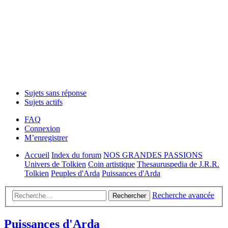
Sujets sans réponse
Sujets actifs
FAQ
Connexion
M’enregistrer
Accueil
Index du forum
NOS GRANDES PASSIONS
Univers de Tolkien
Coin artistique
Thesauruspedia de J.R.R.
Tolkien
Peuples d'Arda
Puissances d'Arda
Recherche avancée
Rechercher
Puissances d'Arda