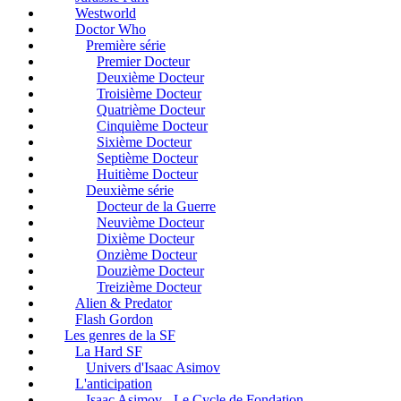
Westworld
Doctor Who
Première série
Premier Docteur
Deuxième Docteur
Troisième Docteur
Quatrième Docteur
Cinquième Docteur
Sixième Docteur
Septième Docteur
Huitième Docteur
Deuxième série
Docteur de la Guerre
Neuvième Docteur
Dixième Docteur
Onzième Docteur
Douzième Docteur
Treizième Docteur
Alien & Predator
Flash Gordon
Les genres de la SF
La Hard SF
Univers d'Isaac Asimov
L'anticipation
Isaac Asimov - Le Cycle de Fondation