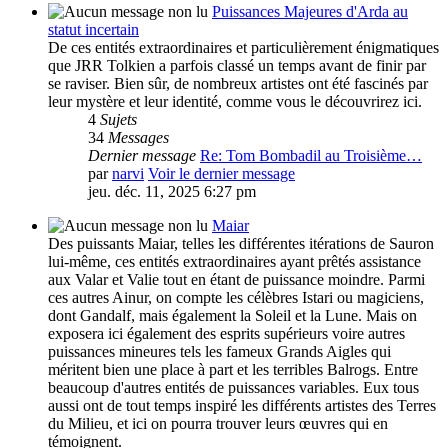
Puissances Majeures d'Arda au
statut incertain
De ces entités extraordinaires et particulièrement énigmatiques
que JRR Tolkien a parfois classé un temps avant de finir par
se raviser. Bien sûr, de nombreux artistes ont été fascinés par
leur mystère et leur identité, comme vous le découvrirez ici.
4
Sujets
34
Messages
Dernier message
Re: Tom Bombadil au Troisième…
par
narvi
Voir le dernier message
jeu. déc. 11, 2025 6:27 pm
Maiar
Des puissants Maiar, telles les différentes itérations de Sauron
lui-même, ces entités extraordinaires ayant prêtés assistance
aux Valar et Valie tout en étant de puissance moindre. Parmi
ces autres Ainur, on compte les célèbres Istari ou magiciens,
dont Gandalf, mais également la Soleil et la Lune. Mais on
exposera ici également des esprits supérieurs voire autres
puissances mineures tels les fameux Grands Aigles qui
méritent bien une place à part et les terribles Balrogs. Entre
beaucoup d'autres entités de puissances variables. Eux tous
aussi ont de tout temps inspiré les différents artistes des Terres
du Milieu, et ici on pourra trouver leurs œuvres qui en
témoignent.