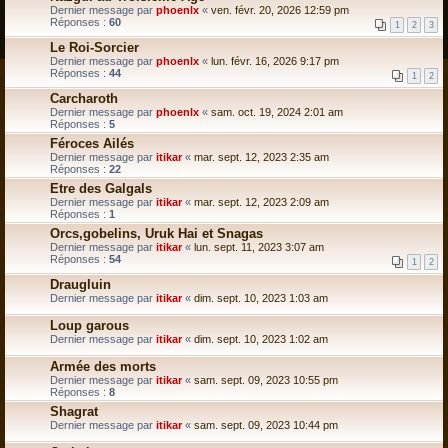
Dernier message par
phoenlx
«
ven. févr. 20, 2026 12:59 pm
Réponses :
60
1
2
3
Le Roi-Sorcier
Dernier message par
phoenlx
«
lun. févr. 16, 2026 9:17 pm
Réponses :
44
1
2
Carcharoth
Dernier message par
phoenlx
«
sam. oct. 19, 2024 2:01 am
Réponses :
5
Féroces Ailés
Dernier message par
itikar
«
mar. sept. 12, 2023 2:35 am
Réponses :
22
Etre des Galgals
Dernier message par
itikar
«
mar. sept. 12, 2023 2:09 am
Réponses :
1
Orcs,gobelins, Uruk Hai et Snagas
Dernier message par
itikar
«
lun. sept. 11, 2023 3:07 am
Réponses :
54
1
2
Draugluin
Dernier message par
itikar
«
dim. sept. 10, 2023 1:03 am
Loup garous
Dernier message par
itikar
«
dim. sept. 10, 2023 1:02 am
Armée des morts
Dernier message par
itikar
«
sam. sept. 09, 2023 10:55 pm
Réponses :
8
Shagrat
Dernier message par
itikar
«
sam. sept. 09, 2023 10:44 pm