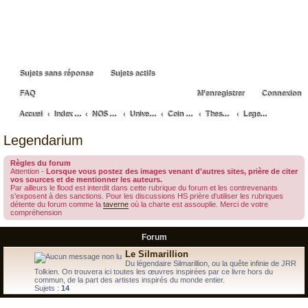
Sujets sans réponse
Sujets actifs
FAQ
M’enregistrer
Connexion
Accueil
Index du forum
NOS GRANDES PASSIONS
Univers de Tolkien
Coin artistique
Thesauruspedia de J.R.R. Tolkien
Legendarium
ec
Legendarium
he
Règles du forum
rc
Attention -
Lorsque vous postez des images venant d'autres sites, prière de citer
vos sources et de mentionner les auteurs.
he
Par ailleurs le flood est interdit dans cette rubrique du forum et les contrevenants
s'exposent à des sanctions. Pour les discussions HS prière d'utiliser les rubriques
r
détente du forum comme la
taverne
où la charte est assouplie. Merci de votre
compréhension
Forum
Le Silmarillion
Du légendaire Silmarillion, ou la quête infinie de JRR
Tolkien. On trouvera ici toutes les œuvres inspirées par ce livre hors du
commun, de la part des artistes inspirés du monde entier.
Sujets :
14