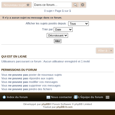
Nouveau sujet
0 sujet • Page
1
sur
1
Il n’y a aucun sujet ou message dans ce forum.
Afficher les sujets postés depuis :
Trier par
Aller à
QUI EST EN LIGNE
Utilisateurs parcourant ce forum : Aucun utilisateur enregistré et 1 invité
PERMISSIONS DU FORUM
Vous
ne pouvez pas
poster de nouveaux sujets
Vous
ne pouvez pas
répondre aux sujets
Vous
ne pouvez pas
modifier vos messages
Vous
ne pouvez pas
supprimer vos messages
Vous
ne pouvez pas
joindre des fichiers
Index du forum
Nous contacter
L’équipe du forum
Développé par
phpBB
® Forum Software © phpBB Limited
Traduit par
phpBB-fr.com