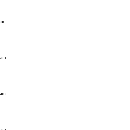
 pm
8 am
 am
7 am