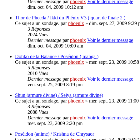
Dernier message
par
phoenlx
Voir le dernier message
dim. oct. 04, 2009 10:12 am
Thor de Phecda / Ikki du Phénix V3 ( quart de finale 2 )
Ce sujet a un sondage.
par
phoenlx
» dim. sept. 27, 2009 9:29
3
Réponses
2024
Vues
Dernier message
par
phoenlx
Voir le dernier message
dim. oct. 04, 2009 10:00 am
Dohko de la Balance / Poséidon ( manga )
Ce sujet a un sondage.
par
phoenlx
» mer. sept. 23, 2009 10:5
5
Réponses
2010
Vues
Dernier message
par
phoenlx
Voir le dernier message
ven. sept. 25, 2009 8:19 pm
Shun (armure divine) / Seiya (armure divine)
Ce sujet a un sondage.
par
phoenlx
» mer. sept. 23, 2009 11:00
3
Réponses
2088
Vues
Dernier message
par
phoenlx
Voir le dernier message
mer. sept. 23, 2009 2:20 pm
Poséidon (anime) / Krishna de Chrysaor
Ce sujet a un sondage.
par
phoenlx
» mer. sept. 23, 2009 10:5