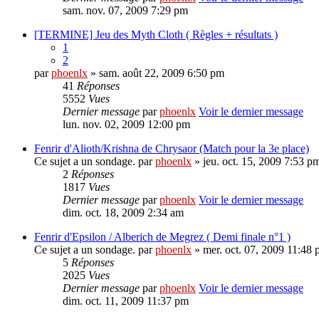
sam. nov. 07, 2009 7:29 pm
[TERMINE] Jeu des Myth Cloth ( Règles + résultats )
1
2
par
phoenlx
» sam. août 22, 2009 6:50 pm
41
Réponses
5552
Vues
Dernier message
par
phoenlx
Voir le dernier message
lun. nov. 02, 2009 12:00 pm
Fenrir d'Alioth/Krishna de Chrysaor (Match pour la 3e place)
Ce sujet a un sondage.
par
phoenlx
» jeu. oct. 15, 2009 7:53 p
2
Réponses
1817
Vues
Dernier message
par
phoenlx
Voir le dernier message
dim. oct. 18, 2009 2:34 am
Fenrir d'Epsilon / Alberich de Megrez ( Demi finale n°1 )
Ce sujet a un sondage.
par
phoenlx
» mer. oct. 07, 2009 11:48
5
Réponses
2025
Vues
Dernier message
par
phoenlx
Voir le dernier message
dim. oct. 11, 2009 11:37 pm