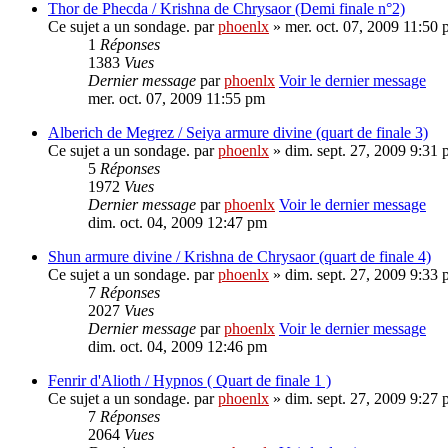
Thor de Phecda / Krishna de Chrysaor (Demi finale n°2)
Ce sujet a un sondage.
par
phoenlx
» mer. oct. 07, 2009 11:50
1
Réponses
1383
Vues
Dernier message
par
phoenlx
Voir le dernier message
mer. oct. 07, 2009 11:55 pm
Alberich de Megrez / Seiya armure divine (quart de finale 3)
Ce sujet a un sondage.
par
phoenlx
» dim. sept. 27, 2009 9:31
5
Réponses
1972
Vues
Dernier message
par
phoenlx
Voir le dernier message
dim. oct. 04, 2009 12:47 pm
Shun armure divine / Krishna de Chrysaor (quart de finale 4)
Ce sujet a un sondage.
par
phoenlx
» dim. sept. 27, 2009 9:33
7
Réponses
2027
Vues
Dernier message
par
phoenlx
Voir le dernier message
dim. oct. 04, 2009 12:46 pm
Fenrir d'Alioth / Hypnos ( Quart de finale 1 )
Ce sujet a un sondage.
par
phoenlx
» dim. sept. 27, 2009 9:27
7
Réponses
2064
Vues