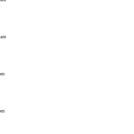
6 am
 pm
 pm