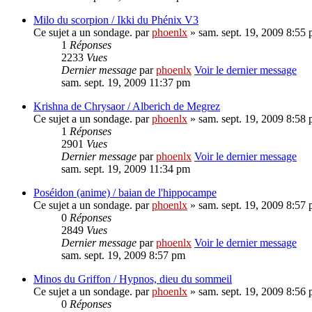
Milo du scorpion / Ikki du Phénix V3
Ce sujet a un sondage.
par
phoenlx
» sam. sept. 19, 2009 8:55
1
Réponses
2233
Vues
Dernier message
par
phoenlx
Voir le dernier message
sam. sept. 19, 2009 11:37 pm
Krishna de Chrysaor / Alberich de Megrez
Ce sujet a un sondage.
par
phoenlx
» sam. sept. 19, 2009 8:58
1
Réponses
2901
Vues
Dernier message
par
phoenlx
Voir le dernier message
sam. sept. 19, 2009 11:34 pm
Poséidon (anime) / baian de l'hippocampe
Ce sujet a un sondage.
par
phoenlx
» sam. sept. 19, 2009 8:57
0
Réponses
2849
Vues
Dernier message
par
phoenlx
Voir le dernier message
sam. sept. 19, 2009 8:57 pm
Minos du Griffon / Hypnos, dieu du sommeil
Ce sujet a un sondage.
par
phoenlx
» sam. sept. 19, 2009 8:56
0
Réponses