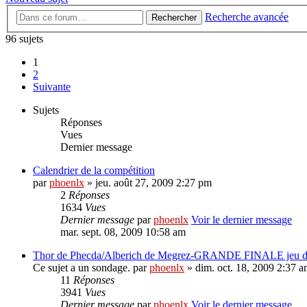
Recherche avancée
Rechercher
96 sujets
1
2
Suivante
Sujets
Réponses
Vues
Dernier message
Calendrier de la compétition
par
phoenlx
» jeu. août 27, 2009 2:27 pm
2
Réponses
1634
Vues
Dernier message
par
phoenlx
Voir le dernier message
mar. sept. 08, 2009 10:58 am
Thor de Phecda/Alberich de Megrez-GRANDE FINALE jeu d
Ce sujet a un sondage.
par
phoenlx
» dim. oct. 18, 2009 2:37 
11
Réponses
3941
Vues
Dernier message
par
phoenlx
Voir le dernier message