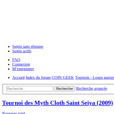
Sujets sans réponse
Sujets actifs
FAQ
Connexion
M’enregistrer
Accueil
Index du forum
COIN GEEK
Tournois - Loups garous
Recherche avancée
Rechercher
Tournoi des Myth Cloth Saint Seiya (2009)
Nouveau sujet