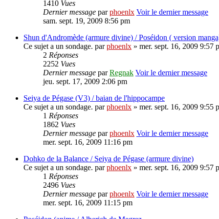
1410
Vues
Dernier message
par
phoenlx
Voir le dernier message
sam. sept. 19, 2009 8:56 pm
Shun d'Andromède (armure divine) / Poséidon ( version manga
Ce sujet a un sondage.
par
phoenlx
» mer. sept. 16, 2009 9:57 
2
Réponses
2252
Vues
Dernier message
par
Regnak
Voir le dernier message
jeu. sept. 17, 2009 2:06 pm
Seiya de Pégase (V3) / baian de l'hippocampe
Ce sujet a un sondage.
par
phoenlx
» mer. sept. 16, 2009 9:55 
1
Réponses
1862
Vues
Dernier message
par
phoenlx
Voir le dernier message
mer. sept. 16, 2009 11:16 pm
Dohko de la Balance / Seiya de Pégase (armure divine)
Ce sujet a un sondage.
par
phoenlx
» mer. sept. 16, 2009 9:57 
1
Réponses
2496
Vues
Dernier message
par
phoenlx
Voir le dernier message
mer. sept. 16, 2009 11:15 pm