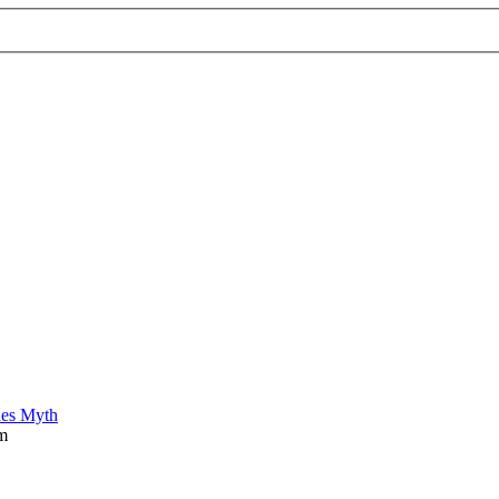
es Myth
am