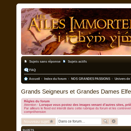
Sujets sans réponse
Sujets actifs
FAQ
Accueil
Index du forum
NOS GRANDES PASSIONS
Univers de 
Grands Seigneurs et Grandes Dames Elfes
Règles du forum
Attention -
Lorsque vous postez des images venant d'autres sites, prièr
Par ailleurs le flood est interdit dans cette rubrique du forum et les contr
compréhension
Nouveau sujet
SUJETS