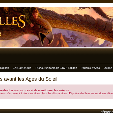
Tolkien
Coin artistique
Thesauruspedia de J.R.R. Tolkien
Peuples d'Arda
Quend
 avant les Ages du Soleil
e de citer vos sources et de mentionner les auteurs.
evenants s'exposent à des sanctions. Pour les discussions HS prière d'utiliser les rubriques d
RÉPONS