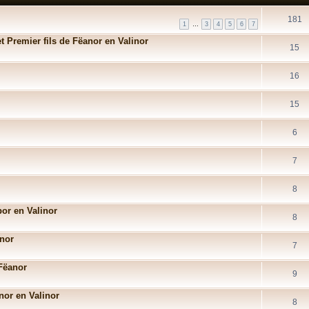
181
1
…
3
4
5
6
7
 Premier fils de Fëanor en Valinor
15
16
15
6
7
8
bor en Valinor
8
anor
7
 Fëanor
9
nor en Valinor
8