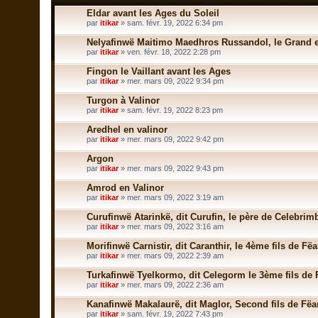
Eldar avant les Ages du Soleil
par
itikar
» sam. févr. 19, 2022 6:34 pm
Nelyafinwë Maitimo Maedhros Russandol, le Grand et
par
itikar
» ven. févr. 18, 2022 2:28 pm
Fingon le Vaillant avant les Ages
par
itikar
» mer. mars 09, 2022 9:34 pm
Turgon à Valinor
par
itikar
» sam. févr. 19, 2022 8:23 pm
Aredhel en valinor
par
itikar
» mer. mars 09, 2022 9:42 pm
Argon
par
itikar
» mer. mars 09, 2022 9:43 pm
Amrod en Valinor
par
itikar
» mer. mars 09, 2022 3:19 am
Curufinwë Atarinkë, dit Curufin, le père de Celebrim
par
itikar
» mer. mars 09, 2022 3:16 am
Morifinwë Carnistir, dit Caranthir, le 4ème fils de Fë
par
itikar
» mer. mars 09, 2022 2:39 am
Turkafinwë Tyelkormo, dit Celegorm le 3ème fils de
par
itikar
» mer. mars 09, 2022 2:36 am
Kanafinwë Makalaurë, dit Maglor, Second fils de Fëa
par
itikar
» sam. févr. 19, 2022 7:43 pm