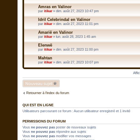
Amras en Valinor
par
itikar
» dim. août 27, 2023 10:47 pm
Idril Celebrindal en Valinor
par
itikar
» dim. août 27, 2023 11:01 pm
Amarië en Valinor
par
itikar
» lun. août 28, 2023 1:45 am
Elenwë
par
itikar
» dim. août 27, 2023 11:00 pm
Mahtan
par
itikar
» dim. août 27, 2023 10:07 pm
Affi
Nouveau sujet
Retourner à l’index du forum
QUI EST EN LIGNE
Utilisateurs parcourant ce forum : Aucun utilisateur enregistré et 1 invité
PERMISSIONS DU FORUM
Vous
ne pouvez pas
poster de nouveaux sujets
Vous
ne pouvez pas
répondre aux sujets
Vous
ne pouvez pas
modifier vos messages