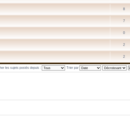
8
7
0
2
2
cher les sujets postés depuis :
Trier par