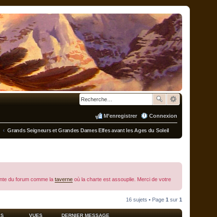
M’enregistrer
Connexion
i
Grands Seigneurs et Grandes Dames Elfes avant les Ages du Soleil
étente du forum comme la
taverne
où la charte est assouplie. Merci de votre
16 sujets • Page
1
sur
1
ES
VUES
DERNIER MESSAGE