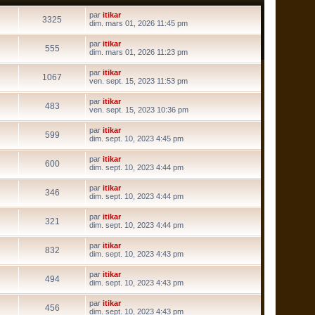
par
itikar
3325
V
dim. mars 01, 2026 11:45 pm
o
i
par
itikar
r
555
V
dim. mars 01, 2026 11:23 pm
l
o
e
i
par
itikar
d
r
1067
V
ven. sept. 15, 2023 11:53 pm
e
l
o
r
e
i
n
par
itikar
d
r
483
i
V
ven. sept. 15, 2023 10:36 pm
e
l
e
o
r
e
r
i
n
par
itikar
d
m
r
599
i
V
dim. sept. 10, 2023 4:45 pm
e
e
l
e
o
r
s
e
r
i
n
s
par
itikar
d
m
r
600
i
a
V
dim. sept. 10, 2023 4:44 pm
e
e
l
e
g
o
r
s
e
r
e
i
n
s
par
itikar
d
m
r
346
i
a
V
dim. sept. 10, 2023 4:44 pm
e
e
l
e
g
o
r
s
e
r
e
i
n
s
par
itikar
d
m
r
321
i
a
V
dim. sept. 10, 2023 4:44 pm
e
e
l
e
g
o
r
s
e
r
e
i
n
s
par
itikar
d
m
r
832
i
a
V
dim. sept. 10, 2023 4:43 pm
e
e
l
e
g
o
r
s
e
r
e
i
n
s
par
itikar
d
m
r
494
i
a
V
dim. sept. 10, 2023 4:43 pm
e
e
l
e
g
o
r
s
e
r
e
i
n
s
par
itikar
d
m
r
456
i
a
V
dim. sept. 10, 2023 4:43 pm
e
e