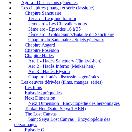
Agora - Discussions générales
Les chapitres (manga et série classique)
Chapitre Sanctuaire
1er arc - Le grand tournoi
2ème arc - Les Chevaliers noirs
3ème arc - Episodes 16 à 35
4ème arc - Golds Saints/Bataille du Sanctuaire
Chapitre du Sanctuaire - Sujets généraux
Chapitre Asgard
Chapitre Poséidon
Chapitre Hadès
Arc 1 - Hadès Sanctuary (Jûnikyû-hen)
Arc 2 - Hadès Inferno (Meikai-hen)
Arc 3 - Hadès Elysion
Chapitre Hadès, discussions générales
Les oeuvres dérivées (films, mangas, séries)
Les films
Episodes préquelles
Next Dimension
Next Dimension - Encyclopédie des personnages
Tenkai Hen (Saint Seiya THEN)
The Lost Canvas
Saint Seiya Lost Canvas - Encyclopédie des
personnages
Episode G