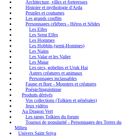
Architecture, villes et forteresses
Histoire et mythologie d'Arda
Peuples et coutumes
Les grands conflits
Personnages célébres - Héros et Séides
Les Elfes
Les Semi Elfes
Les Hommes
Les Hobbits (semi-Hommes)
Les Nains
Les Valar et les Valier
Les Maiar
Les orcs, gobelins et Uruk Hai
Autres créatures et animaux
Personnages inclassables
Faune et flore - Monstres et créatures
Poésie/linguistique
Produits dérivés
Vos collections (Tolkien et générales)
Jeux vidéos
Au Dragon Vert
Les rangs Tolkien du forum
Tournoi de popularité - Personnages des Terres du
Milieu
Univers Saint Seiya