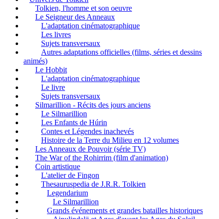
Tolkien, l'homme et son oeuvre
Le Seigneur des Anneaux
L'adaptation cinématographique
Les livres
Sujets transversaux
Autres adaptations officielles (films, séries et dessins
animés)
Le Hobbit
L'adaptation cinématographique
Le livre
Sujets transversaux
Silmarillion - Récits des jours anciens
Le Silmarillion
Les Enfants de Húrin
Contes et Légendes inachevés
Histoire de la Terre du Milieu en 12 volumes
Les Anneaux de Pouvoir (série TV)
The War of the Rohirrim (film d'animation)
Coin artistique
L'atelier de Fingon
Thesauruspedia de J.R.R. Tolkien
Legendarium
Le Silmarillion
Grands événements et grandes batailles historiques