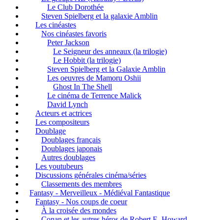
Le Club Dorothée
Steven Spielberg et la galaxie Amblin
Les cinéastes
Nos cinéastes favoris
Peter Jackson
Le Seigneur des anneaux (la trilogie)
Le Hobbit (la trilogie)
Steven Spielberg et la Galaxie Amblin
Les oeuvres de Mamoru Oshii
Ghost In The Shell
Le cinéma de Terrence Malick
David Lynch
Acteurs et actrices
Les compositeurs
Doublage
Doublages français
Doublages japonais
Autres doublages
Les youtubeurs
Discussions générales cinéma/séries
Classements des membres
Fantasy - Merveilleux - Médiéval Fantastique
Fantasy - Nos coups de coeur
À la croisée des mondes
Conan et les autres héros de Robert E. Howard