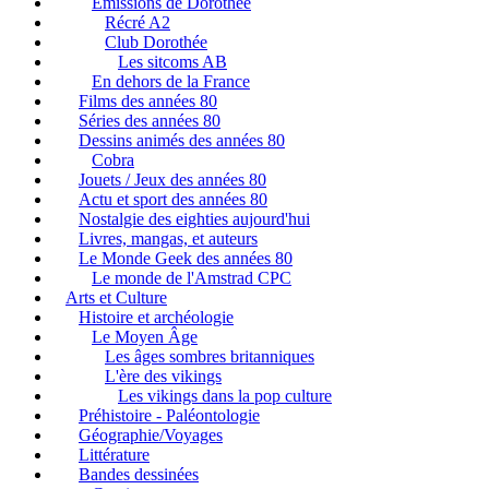
Emissions de Dorothée
Récré A2
Club Dorothée
Les sitcoms AB
En dehors de la France
Films des années 80
Séries des années 80
Dessins animés des années 80
Cobra
Jouets / Jeux des années 80
Actu et sport des années 80
Nostalgie des eighties aujourd'hui
Livres, mangas, et auteurs
Le Monde Geek des années 80
Le monde de l'Amstrad CPC
Arts et Culture
Histoire et archéologie
Le Moyen Âge
Les âges sombres britanniques
L'ère des vikings
Les vikings dans la pop culture
Préhistoire - Paléontologie
Géographie/Voyages
Littérature
Bandes dessinées