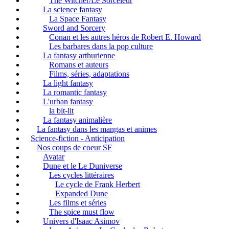
The Witcher/Le Sorceleur
La science fantasy
La Space Fantasy
Sword and Sorcery
Conan et les autres héros de Robert E. Howard
Les barbares dans la pop culture
La fantasy arthurienne
Romans et auteurs
Films, séries, adaptations
La light fantasy
La romantic fantasy
L'urban fantasy
la bit-lit
La fantasy animalière
La fantasy dans les mangas et animes
Science-fiction - Anticipation
Nos coups de coeur SF
Avatar
Dune et le Le Duniverse
Les cycles littéraires
Le cycle de Frank Herbert
Expanded Dune
Les films et séries
The spice must flow
Univers d'Isaac Asimov