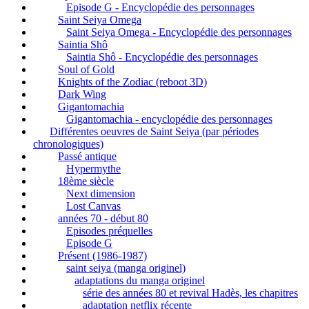
Episode G - Encyclopédie des personnages
Saint Seiya Omega
Saint Seiya Omega - Encyclopédie des personnages
Saintia Shô
Saintia Shô - Encyclopédie des personnages
Soul of Gold
Knights of the Zodiac (reboot 3D)
Dark Wing
Gigantomachia
Gigantomachia - encyclopédie des personnages
Différentes oeuvres de Saint Seiya (par périodes
chronologiques)
Passé antique
Hypermythe
18ème siècle
Next dimension
Lost Canvas
années 70 - début 80
Episodes préquelles
Episode G
Présent (1986-1987)
saint seiya (manga originel)
adaptations du manga originel
série des années 80 et revival Hadès, les chapitres
adaptation netflix récente