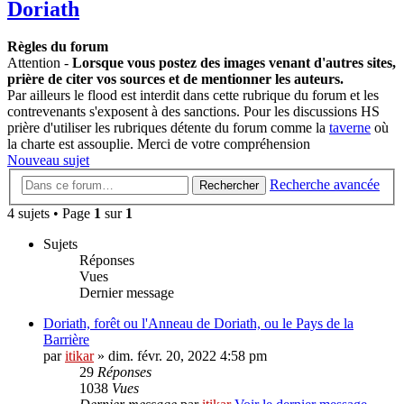
Doriath
Règles du forum
Attention -
Lorsque vous postez des images venant d'autres sites,
prière de citer vos sources et de mentionner les auteurs.
Par ailleurs le flood est interdit dans cette rubrique du forum et les
contrevenants s'exposent à des sanctions. Pour les discussions HS
prière d'utiliser les rubriques détente du forum comme la
taverne
où
la charte est assouplie. Merci de votre compréhension
Nouveau sujet
Recherche avancée
Rechercher
4 sujets • Page
1
sur
1
Sujets
Réponses
Vues
Dernier message
Doriath, forêt ou l'Anneau de Doriath, ou le Pays de la
Barrière
par
itikar
» dim. févr. 20, 2022 4:58 pm
29
Réponses
1038
Vues