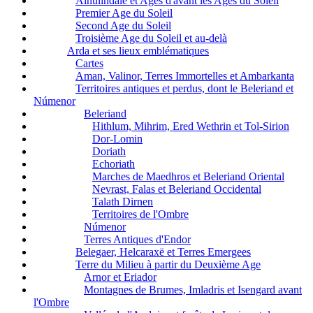
Ainulindalë et Ages d'avant les Ages du Soleil
Premier Age du Soleil
Second Age du Soleil
Troisième Age du Soleil et au-delà
Arda et ses lieux emblématiques
Cartes
Aman, Valinor, Terres Immortelles et Ambarkanta
Territoires antiques et perdus, dont le Beleriand et
Númenor
Beleriand
Hithlum, Mihrim, Ered Wethrin et Tol-Sirion
Dor-Lomin
Doriath
Echoriath
Marches de Maedhros et Beleriand Oriental
Nevrast, Falas et Beleriand Occidental
Talath Dirnen
Territoires de l'Ombre
Númenor
Terres Antiques d'Endor
Belegaer, Helcaraxë et Terres Emergees
Terre du Milieu à partir du Deuxième Age
Arnor et Eriador
Montagnes de Brumes, Imladris et Isengard avant
l'Ombre