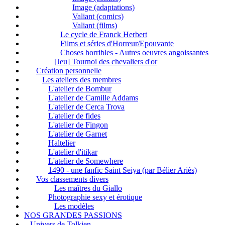
Image (adaptations)
Valiant (comics)
Valiant (films)
Le cycle de Franck Herbert
Films et séries d'Horreur/Epouvante
Choses horribles - Autres oeuvres angoissantes
[Jeu] Tournoi des chevaliers d'or
Création personnelle
Les ateliers des membres
L'atelier de Bombur
L'atelier de Camille Addams
L'atelier de Cerca Trova
L'atelier de fides
L'atelier de Fingon
L'atelier de Garnet
Haltelier
L'atelier d'itikar
L'atelier de Somewhere
1490 - une fanfic Saint Seiya (par Bélier Ariès)
Vos classements divers
Les maîtres du Giallo
Photographie sexy et érotique
Les modèles
NOS GRANDES PASSIONS
Univers de Tolkien