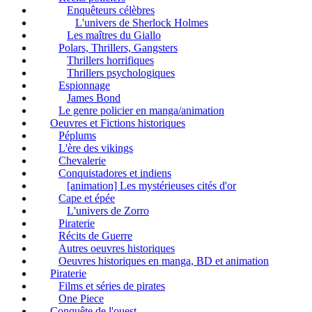
Enquêteurs célèbres
L'univers de Sherlock Holmes
Les maîtres du Giallo
Polars, Thrillers, Gangsters
Thrillers horrifiques
Thrillers psychologiques
Espionnage
James Bond
Le genre policier en manga/animation
Oeuvres et Fictions historiques
Péplums
L'ère des vikings
Chevalerie
Conquistadores et indiens
[animation] Les mystérieuses cités d'or
Cape et épée
L'univers de Zorro
Piraterie
Récits de Guerre
Autres oeuvres historiques
Oeuvres historiques en manga, BD et animation
Piraterie
Films et séries de pirates
One Piece
Conquête de l'ouest