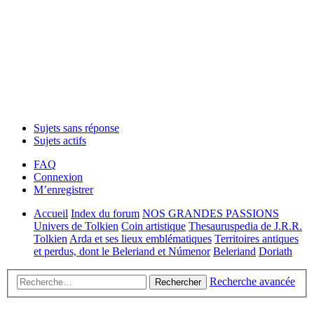
Sujets sans réponse
Sujets actifs
FAQ
Connexion
M’enregistrer
Accueil
Index du forum
NOS GRANDES PASSIONS
Univers de Tolkien
Coin artistique
Thesauruspedia de J.R.R.
Tolkien
Arda et ses lieux emblématiques
Territoires antiques
et perdus, dont le Beleriand et Númenor
Beleriand
Doriath
Recherche avancée
Rechercher