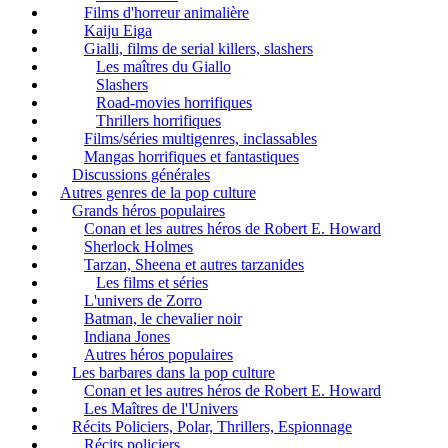
Films d'horreur animalière
Kaiju Eiga
Gialli, films de serial killers, slashers
Les maîtres du Giallo
Slashers
Road-movies horrifiques
Thrillers horrifiques
Films/séries multigenres, inclassables
Mangas horrifiques et fantastiques
Discussions générales
Autres genres de la pop culture
Grands héros populaires
Conan et les autres héros de Robert E. Howard
Sherlock Holmes
Tarzan, Sheena et autres tarzanides
Les films et séries
L'univers de Zorro
Batman, le chevalier noir
Indiana Jones
Autres héros populaires
Les barbares dans la pop culture
Conan et les autres héros de Robert E. Howard
Les Maîtres de l'Univers
Récits Policiers, Polar, Thrillers, Espionnage
Récits policiers