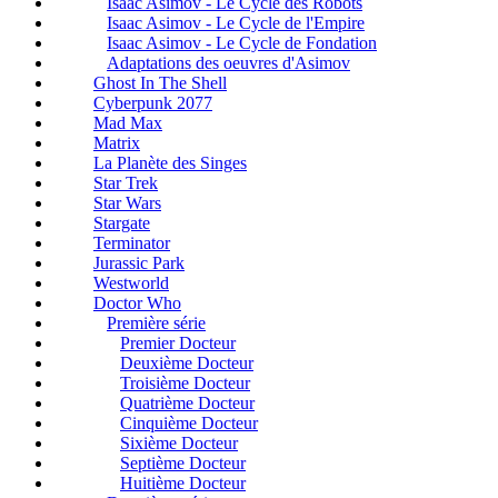
Isaac Asimov - Le Cycle des Robots
Isaac Asimov - Le Cycle de l'Empire
Isaac Asimov - Le Cycle de Fondation
Adaptations des oeuvres d'Asimov
Ghost In The Shell
Cyberpunk 2077
Mad Max
Matrix
La Planète des Singes
Star Trek
Star Wars
Stargate
Terminator
Jurassic Park
Westworld
Doctor Who
Première série
Premier Docteur
Deuxième Docteur
Troisième Docteur
Quatrième Docteur
Cinquième Docteur
Sixième Docteur
Septième Docteur
Huitième Docteur