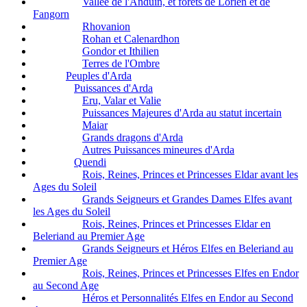
Vallée de l'Anduin, et forêts de Lorien et de
Fangorn
Rhovanion
Rohan et Calenardhon
Gondor et Ithilien
Terres de l'Ombre
Peuples d'Arda
Puissances d'Arda
Eru, Valar et Valie
Puissances Majeures d'Arda au statut incertain
Maiar
Grands dragons d'Arda
Autres Puissances mineures d'Arda
Quendi
Rois, Reines, Princes et Princesses Eldar avant les
Ages du Soleil
Grands Seigneurs et Grandes Dames Elfes avant
les Ages du Soleil
Rois, Reines, Princes et Princesses Eldar en
Beleriand au Premier Age
Grands Seigneurs et Héros Elfes en Beleriand au
Premier Age
Rois, Reines, Princes et Princesses Elfes en Endor
au Second Age
Héros et Personnalités Elfes en Endor au Second