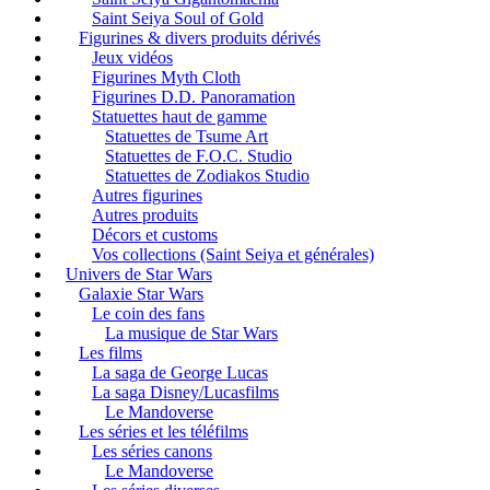
Saint Seiya Soul of Gold
Figurines & divers produits dérivés
Jeux vidéos
Figurines Myth Cloth
Figurines D.D. Panoramation
Statuettes haut de gamme
Statuettes de Tsume Art
Statuettes de F.O.C. Studio
Statuettes de Zodiakos Studio
Autres figurines
Autres produits
Décors et customs
Vos collections (Saint Seiya et générales)
Univers de Star Wars
Galaxie Star Wars
Le coin des fans
La musique de Star Wars
Les films
La saga de George Lucas
La saga Disney/Lucasfilms
Le Mandoverse
Les séries et les téléfilms
Les séries canons
Le Mandoverse