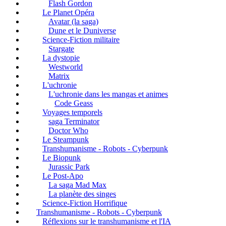
Flash Gordon
Le Planet Opéra
Avatar (la saga)
Dune et le Duniverse
Science-Fiction militaire
Stargate
La dystopie
Westworld
Matrix
L'uchronie
L'uchronie dans les mangas et animes
Code Geass
Voyages temporels
saga Terminator
Doctor Who
Le Steampunk
Transhumanisme - Robots - Cyberpunk
Le Biopunk
Jurassic Park
Le Post-Apo
La saga Mad Max
La planète des singes
Science-Fiction Horrifique
Transhumanisme - Robots - Cyberpunk
Réflexions sur le transhumanisme et l'IA