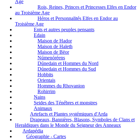
Age
Rois, Reines, Princes et Princesses Elfes en Endor
au Troisième Age
Héros et Personnalités Elfes en Endor au
Troisième Age
Ents et autres peuples pensants
Edain
Maison de Hador
Maison de Haleth
Maison de Bëor
Númenóréens
Dúnedain et Hommes du Nord
Dúnedain et Hommes du Sud
Hobbits
Orientais
Hommes du Rhovanion
Rohirrim
Nains
Seides des Ténébres et monstres
Animaux
Artefacts et Plantes systémiques d'Arda
Drapeaux, Bannières, Blasons, Symboles de Clans et
Heraldiques dans le Monde du Seigneur des Anneaux
Ardapédia
Géographie - Cartes