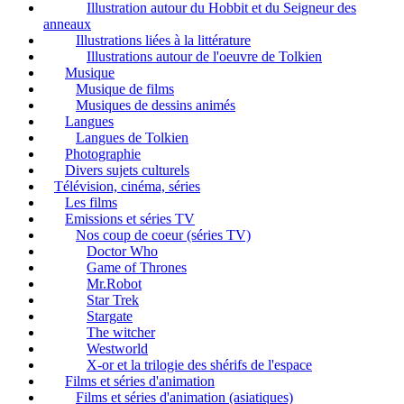
Illustration autour du Hobbit et du Seigneur des
anneaux
Illustrations liées à la littérature
Illustrations autour de l'oeuvre de Tolkien
Musique
Musique de films
Musiques de dessins animés
Langues
Langues de Tolkien
Photographie
Divers sujets culturels
Télévision, cinéma, séries
Les films
Emissions et séries TV
Nos coup de coeur (séries TV)
Doctor Who
Game of Thrones
Mr.Robot
Star Trek
Stargate
The witcher
Westworld
X-or et la trilogie des shérifs de l'espace
Films et séries d'animation
Films et séries d'animation (asiatiques)