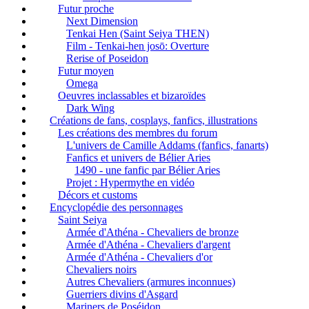
Futur proche
Next Dimension
Tenkai Hen (Saint Seiya THEN)
Film - Tenkai-hen josō: Overture
Rerise of Poseidon
Futur moyen
Omega
Oeuvres inclassables et bizaroïdes
Dark Wing
Créations de fans, cosplays, fanfics, illustrations
Les créations des membres du forum
L'univers de Camille Addams (fanfics, fanarts)
Fanfics et univers de Bélier Aries
1490 - une fanfic par Bélier Aries
Projet : Hypermythe en vidéo
Décors et customs
Encyclopédie des personnages
Saint Seiya
Armée d'Athéna - Chevaliers de bronze
Armée d'Athéna - Chevaliers d'argent
Armée d'Athéna - Chevaliers d'or
Chevaliers noirs
Autres Chevaliers (armures inconnues)
Guerriers divins d'Asgard
Mariners de Poséidon