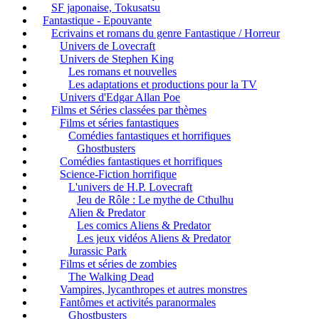
SF japonaise, Tokusatsu
Fantastique - Epouvante
Ecrivains et romans du genre Fantastique / Horreur
Univers de Lovecraft
Univers de Stephen King
Les romans et nouvelles
Les adaptations et productions pour la TV
Univers d'Edgar Allan Poe
Films et Séries classées par thèmes
Films et séries fantastiques
Comédies fantastiques et horrifiques
Ghostbusters
Comédies fantastiques et horrifiques
Science-Fiction horrifique
L'univers de H.P. Lovecraft
Jeu de Rôle : Le mythe de Cthulhu
Alien & Predator
Les comics Aliens & Predator
Les jeux vidéos Aliens & Predator
Jurassic Park
Films et séries de zombies
The Walking Dead
Vampires, lycanthropes et autres monstres
Fantômes et activités paranormales
Ghostbusters