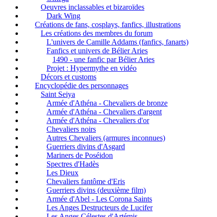
Oeuvres inclassables et bizaroïdes
Dark Wing
Créations de fans, cosplays, fanfics, illustrations
Les créations des membres du forum
L'univers de Camille Addams (fanfics, fanarts)
Fanfics et univers de Bélier Aries
1490 - une fanfic par Bélier Aries
Projet : Hypermythe en vidéo
Décors et customs
Encyclopédie des personnages
Saint Seiya
Armée d'Athéna - Chevaliers de bronze
Armée d'Athéna - Chevaliers d'argent
Armée d'Athéna - Chevaliers d'or
Chevaliers noirs
Autres Chevaliers (armures inconnues)
Guerriers divins d'Asgard
Mariners de Poséidon
Spectres d'Hadès
Les Dieux
Chevaliers fantôme d'Eris
Guerriers divins (deuxième film)
Armée d'Abel - Les Corona Saints
Les Anges Destructeurs de Lucifer
Les Anges Célestes d'Artémis