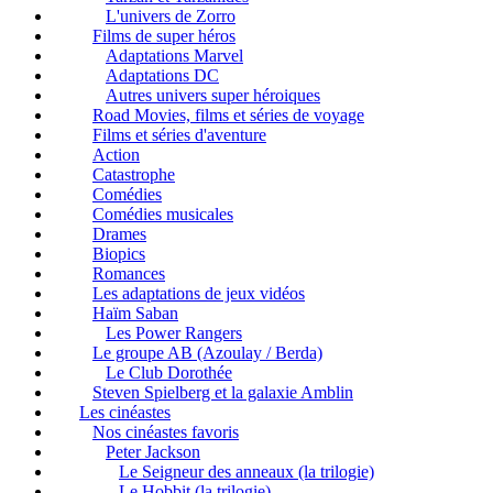
L'univers de Zorro
Films de super héros
Adaptations Marvel
Adaptations DC
Autres univers super héroiques
Road Movies, films et séries de voyage
Films et séries d'aventure
Action
Catastrophe
Comédies
Comédies musicales
Drames
Biopics
Romances
Les adaptations de jeux vidéos
Haïm Saban
Les Power Rangers
Le groupe AB (Azoulay / Berda)
Le Club Dorothée
Steven Spielberg et la galaxie Amblin
Les cinéastes
Nos cinéastes favoris
Peter Jackson
Le Seigneur des anneaux (la trilogie)
Le Hobbit (la trilogie)