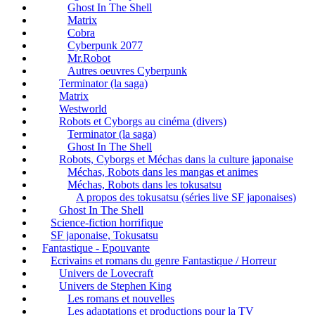
Ghost In The Shell
Matrix
Cobra
Cyberpunk 2077
Mr.Robot
Autres oeuvres Cyberpunk
Terminator (la saga)
Matrix
Westworld
Robots et Cyborgs au cinéma (divers)
Terminator (la saga)
Ghost In The Shell
Robots, Cyborgs et Méchas dans la culture japonaise
Méchas, Robots dans les mangas et animes
Méchas, Robots dans les tokusatsu
A propos des tokusatsu (séries live SF japonaises)
Ghost In The Shell
Science-fiction horrifique
SF japonaise, Tokusatsu
Fantastique - Epouvante
Ecrivains et romans du genre Fantastique / Horreur
Univers de Lovecraft
Univers de Stephen King
Les romans et nouvelles
Les adaptations et productions pour la TV