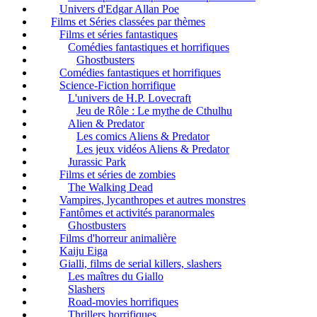
Univers d'Edgar Allan Poe
Films et Séries classées par thèmes
Films et séries fantastiques
Comédies fantastiques et horrifiques
Ghostbusters
Comédies fantastiques et horrifiques
Science-Fiction horrifique
L'univers de H.P. Lovecraft
Jeu de Rôle : Le mythe de Cthulhu
Alien & Predator
Les comics Aliens & Predator
Les jeux vidéos Aliens & Predator
Jurassic Park
Films et séries de zombies
The Walking Dead
Vampires, lycanthropes et autres monstres
Fantômes et activités paranormales
Ghostbusters
Films d'horreur animalière
Kaiju Eiga
Gialli, films de serial killers, slashers
Les maîtres du Giallo
Slashers
Road-movies horrifiques
Thrillers horrifiques