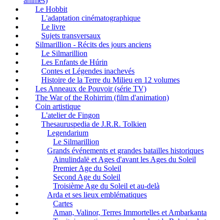
animés)
Le Hobbit
L'adaptation cinématographique
Le livre
Sujets transversaux
Silmarillion - Récits des jours anciens
Le Silmarillion
Les Enfants de Húrin
Contes et Légendes inachevés
Histoire de la Terre du Milieu en 12 volumes
Les Anneaux de Pouvoir (série TV)
The War of the Rohirrim (film d'animation)
Coin artistique
L'atelier de Fingon
Thesauruspedia de J.R.R. Tolkien
Legendarium
Le Silmarillion
Grands événements et grandes batailles historiques
Ainulindalë et Ages d'avant les Ages du Soleil
Premier Age du Soleil
Second Age du Soleil
Troisième Age du Soleil et au-delà
Arda et ses lieux emblématiques
Cartes
Aman, Valinor, Terres Immortelles et Ambarkanta