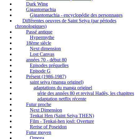
Dark Wing
Gigantomachia
Gigantomachia - encyclopédie des personnages
Différentes oeuvres de Saint Seiya (par périodes
chronologiques)
Passé antique
Hypermythe
18ème siècle
Next dimension
Lost Canvas
années 70 - début 80
Episodes préquelles
Episode G
Présent (1986-1987)
saint seiya (manga originel)
adaptations du manga originel
série des années 80 et revival Hadès, les chapitres
adaptation netflix récente
Futur proche
Next Dimension
Tenkai Hen (Saint Seiya THEN)
Film - Tenkai-hen josō: Overture
Rerise of Poseidon
Futur moyen
Omega