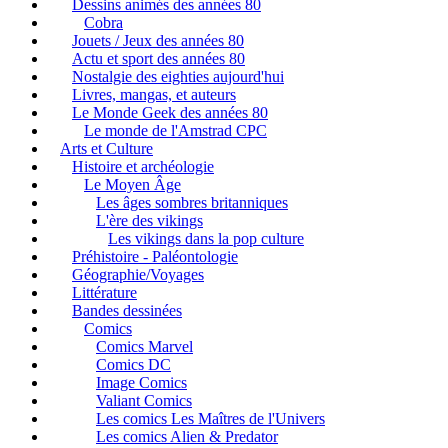
Dessins animés des années 80
Cobra
Jouets / Jeux des années 80
Actu et sport des années 80
Nostalgie des eighties aujourd'hui
Livres, mangas, et auteurs
Le Monde Geek des années 80
Le monde de l'Amstrad CPC
Arts et Culture
Histoire et archéologie
Le Moyen Âge
Les âges sombres britanniques
L'ère des vikings
Les vikings dans la pop culture
Préhistoire - Paléontologie
Géographie/Voyages
Littérature
Bandes dessinées
Comics
Comics Marvel
Comics DC
Image Comics
Valiant Comics
Les comics Les Maîtres de l'Univers
Les comics Alien & Predator