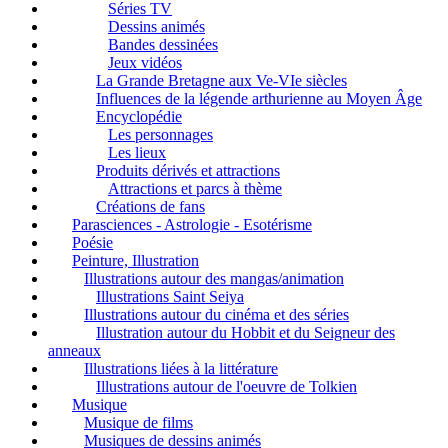
Séries TV
Dessins animés
Bandes dessinées
Jeux vidéos
La Grande Bretagne aux Ve-VIe siècles
Influences de la légende arthurienne au Moyen Âge
Encyclopédie
Les personnages
Les lieux
Produits dérivés et attractions
Attractions et parcs à thème
Créations de fans
Parasciences - Astrologie - Esotérisme
Poésie
Peinture, Illustration
Illustrations autour des mangas/animation
Illustrations Saint Seiya
Illustrations autour du cinéma et des séries
Illustration autour du Hobbit et du Seigneur des
anneaux
Illustrations liées à la littérature
Illustrations autour de l'oeuvre de Tolkien
Musique
Musique de films
Musiques de dessins animés