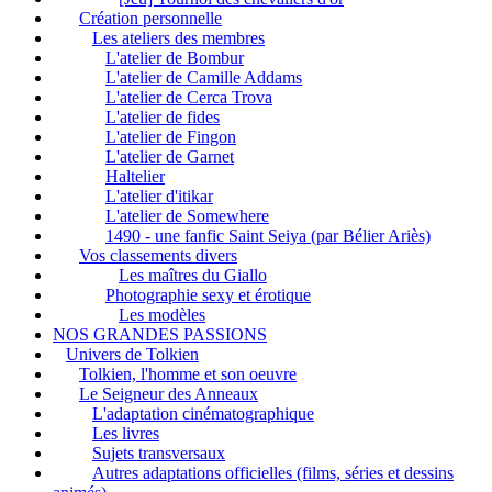
Création personnelle
Les ateliers des membres
L'atelier de Bombur
L'atelier de Camille Addams
L'atelier de Cerca Trova
L'atelier de fides
L'atelier de Fingon
L'atelier de Garnet
Haltelier
L'atelier d'itikar
L'atelier de Somewhere
1490 - une fanfic Saint Seiya (par Bélier Ariès)
Vos classements divers
Les maîtres du Giallo
Photographie sexy et érotique
Les modèles
NOS GRANDES PASSIONS
Univers de Tolkien
Tolkien, l'homme et son oeuvre
Le Seigneur des Anneaux
L'adaptation cinématographique
Les livres
Sujets transversaux
Autres adaptations officielles (films, séries et dessins