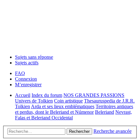
Sujets sans réponse
Sujets actifs
FAQ
Connexion
M’enregistrer
Accueil
Index du forum
NOS GRANDES PASSIONS
Univers de Tolkien
Coin artistique
Thesauruspedia de J.R.R.
Tolkien
Arda et ses lieux emblématiques
Territoires antiques
et perdus, dont le Beleriand et Númenor
Beleriand
Nevrast,
Falas et Beleriand Occidental
Recherche avancée
Rechercher