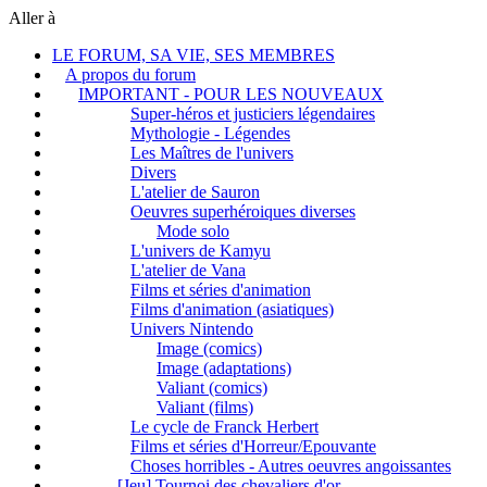
Aller à
LE FORUM, SA VIE, SES MEMBRES
A propos du forum
IMPORTANT - POUR LES NOUVEAUX
Super-héros et justiciers légendaires
Mythologie - Légendes
Les Maîtres de l'univers
Divers
L'atelier de Sauron
Oeuvres superhéroiques diverses
Mode solo
L'univers de Kamyu
L'atelier de Vana
Films et séries d'animation
Films d'animation (asiatiques)
Univers Nintendo
Image (comics)
Image (adaptations)
Valiant (comics)
Valiant (films)
Le cycle de Franck Herbert
Films et séries d'Horreur/Epouvante
Choses horribles - Autres oeuvres angoissantes
[Jeu] Tournoi des chevaliers d'or