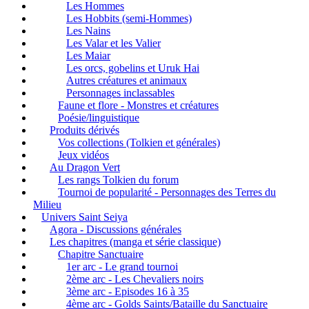
Les Hommes
Les Hobbits (semi-Hommes)
Les Nains
Les Valar et les Valier
Les Maiar
Les orcs, gobelins et Uruk Hai
Autres créatures et animaux
Personnages inclassables
Faune et flore - Monstres et créatures
Poésie/linguistique
Produits dérivés
Vos collections (Tolkien et générales)
Jeux vidéos
Au Dragon Vert
Les rangs Tolkien du forum
Tournoi de popularité - Personnages des Terres du
Milieu
Univers Saint Seiya
Agora - Discussions générales
Les chapitres (manga et série classique)
Chapitre Sanctuaire
1er arc - Le grand tournoi
2ème arc - Les Chevaliers noirs
3ème arc - Episodes 16 à 35
4ème arc - Golds Saints/Bataille du Sanctuaire