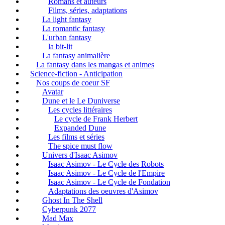
Romans et auteurs
Films, séries, adaptations
La light fantasy
La romantic fantasy
L'urban fantasy
la bit-lit
La fantasy animalière
La fantasy dans les mangas et animes
Science-fiction - Anticipation
Nos coups de coeur SF
Avatar
Dune et le Le Duniverse
Les cycles littéraires
Le cycle de Frank Herbert
Expanded Dune
Les films et séries
The spice must flow
Univers d'Isaac Asimov
Isaac Asimov - Le Cycle des Robots
Isaac Asimov - Le Cycle de l'Empire
Isaac Asimov - Le Cycle de Fondation
Adaptations des oeuvres d'Asimov
Ghost In The Shell
Cyberpunk 2077
Mad Max