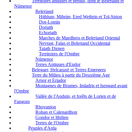
Territoires antiques et perdus, dont le Beleriand et
Númenor
Beleriand
Hithlum, Mihrim, Ered Wethrin et Tol-Sirion
Dor-Lomin
Doriath
Echoriath
Marches de Maedhros et Beleriand Oriental
Nevrast, Falas et Beleriand Occidental
Talath Dirnen
Territoires de l'Ombre
Númenor
Terres Antiques d'Endor
Belegaer, Helcaraxë et Terres Emergees
Terre du Milieu à partir du Deuxième Age
Arnor et Eriador
Montagnes de Brumes, Imladris et Isengard avant
l'Ombre
Vallée de l'Anduin, et forêts de Lorien et de
Fangorn
Rhovanion
Rohan et Calenardhon
Gondor et Ithilien
Terres de l'Ombre
Peuples d'Arda