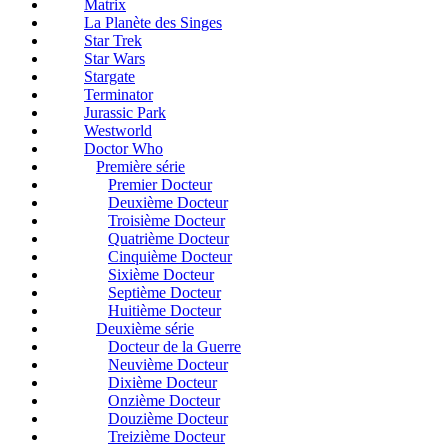
Matrix
La Planète des Singes
Star Trek
Star Wars
Stargate
Terminator
Jurassic Park
Westworld
Doctor Who
Première série
Premier Docteur
Deuxième Docteur
Troisième Docteur
Quatrième Docteur
Cinquième Docteur
Sixième Docteur
Septième Docteur
Huitième Docteur
Deuxième série
Docteur de la Guerre
Neuvième Docteur
Dixième Docteur
Onzième Docteur
Douzième Docteur
Treizième Docteur