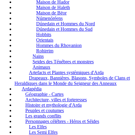
Maison de Hador
Maison de Haleth
Maison de Bëor
Númenóréens
Dúnedain et Hommes du Nord
Dúnedain et Hommes du Sud
Hobbits
Orientais
Hommes du Rhovanion
Rohirrim
Nains
Seides des Ténébres et monstres
Animaux
Artefacts et Plantes systémiques d'Arda
Drapeaux, Bannières, Blasons, Symboles de Clans et
Heraldiques dans le Monde du Seigneur des Anneaux
Ardapédia
Géographie - Cartes
Architecture, villes et forteresses
Histoire et mythologie d'Arda
Peuples et coutumes
Les grands conflits
Personnages célébres - Héros et Séides
Les Elfes
Les Semi Elfes