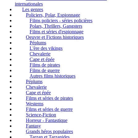
internationales
Les genres
Policiers, Polar, Espionnage
Films policiers - séries policières
Polars, Thrillers, Gangsters
Films et séries d'espionnage
Oeuvre et Fictions historiques
Péplums
L'ère des vikings
Chevalerie
Cape et épée
Films de pirates
Films de guerre
Autres films historiques
Péplums
Chevalerie
Cape et épée
Films et séries de pirates
Westerns
Films et séries de guerre
Science-Fiction
Horreur - Fantastique
Fantasy
Grands héros populaires
Tarzan et Tarzanides