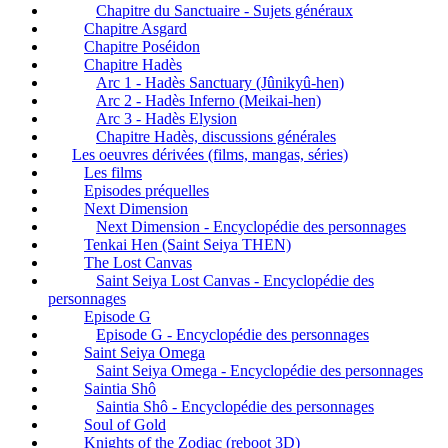
Chapitre du Sanctuaire - Sujets généraux
Chapitre Asgard
Chapitre Poséidon
Chapitre Hadès
Arc 1 - Hadès Sanctuary (Jûnikyû-hen)
Arc 2 - Hadès Inferno (Meikai-hen)
Arc 3 - Hadès Elysion
Chapitre Hadès, discussions générales
Les oeuvres dérivées (films, mangas, séries)
Les films
Episodes préquelles
Next Dimension
Next Dimension - Encyclopédie des personnages
Tenkai Hen (Saint Seiya THEN)
The Lost Canvas
Saint Seiya Lost Canvas - Encyclopédie des
personnages
Episode G
Episode G - Encyclopédie des personnages
Saint Seiya Omega
Saint Seiya Omega - Encyclopédie des personnages
Saintia Shô
Saintia Shô - Encyclopédie des personnages
Soul of Gold
Knights of the Zodiac (reboot 3D)