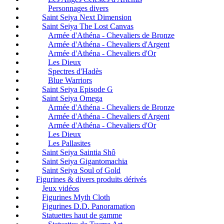
Personnages divers
Saint Seiya Next Dimension
Saint Seiya The Lost Canvas
Armée d'Athéna - Chevaliers de Bronze
Armée d'Athéna - Chevaliers d'Argent
Armée d'Athéna - Chevaliers d'Or
Les Dieux
Spectres d'Hadès
Blue Warriors
Saint Seiya Episode G
Saint Seiya Omega
Armée d'Athéna - Chevaliers de Bronze
Armée d'Athéna - Chevaliers d'Argent
Armée d'Athéna - Chevaliers d'Or
Les Dieux
Les Pallasites
Saint Seiya Saintia Shô
Saint Seiya Gigantomachia
Saint Seiya Soul of Gold
Figurines & divers produits dérivés
Jeux vidéos
Figurines Myth Cloth
Figurines D.D. Panoramation
Statuettes haut de gamme