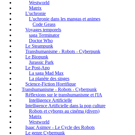
Westworld
Matrix
L'uchronie
L'uchronie dans les mangas et animes
Code Geass
Voyages temporels
saga Terminator
Doctor Who
Le Steampunk
Transhumanisme - Robots - Cyberpunk
Le Biopunk
Jurassic Park
Le Post-Apo
La saga Mad Max
La planète des singes
Science-Fiction Horrifique
Transhumanisme - Robots - Cyberpunk
Réflexions sur le transhumanisme et l'IA
Intelligence Artificielle
Intelligence Artificielle dans la pop culture
Robots et cyborgs au cinéma (divers)
Matrix
Westworld
Isaac Asimov - Le Cycle des Robots
Le genre Cyberpunk