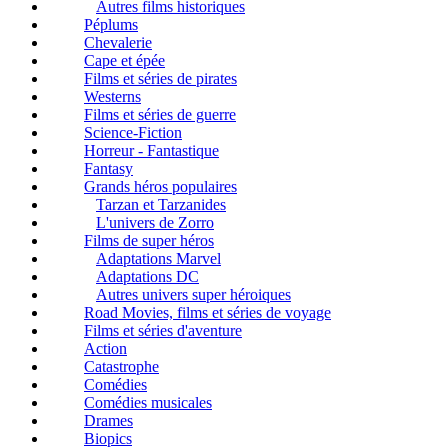
Autres films historiques
Péplums
Chevalerie
Cape et épée
Films et séries de pirates
Westerns
Films et séries de guerre
Science-Fiction
Horreur - Fantastique
Fantasy
Grands héros populaires
Tarzan et Tarzanides
L'univers de Zorro
Films de super héros
Adaptations Marvel
Adaptations DC
Autres univers super héroiques
Road Movies, films et séries de voyage
Films et séries d'aventure
Action
Catastrophe
Comédies
Comédies musicales
Drames
Biopics