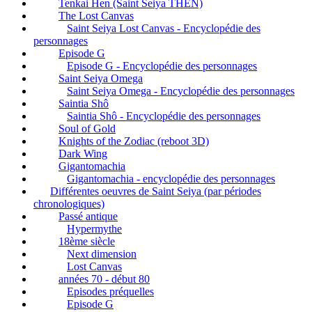
Tenkai Hen (Saint Seiya THEN)
The Lost Canvas
Saint Seiya Lost Canvas - Encyclopédie des
personnages
Episode G
Episode G - Encyclopédie des personnages
Saint Seiya Omega
Saint Seiya Omega - Encyclopédie des personnages
Saintia Shô
Saintia Shô - Encyclopédie des personnages
Soul of Gold
Knights of the Zodiac (reboot 3D)
Dark Wing
Gigantomachia
Gigantomachia - encyclopédie des personnages
Différentes oeuvres de Saint Seiya (par périodes
chronologiques)
Passé antique
Hypermythe
18ème siècle
Next dimension
Lost Canvas
années 70 - début 80
Episodes préquelles
Episode G