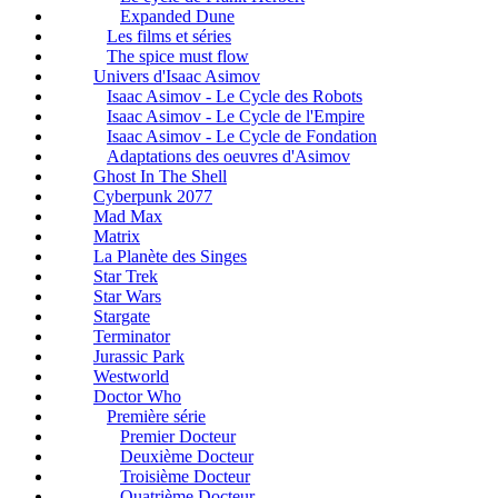
Expanded Dune
Les films et séries
The spice must flow
Univers d'Isaac Asimov
Isaac Asimov - Le Cycle des Robots
Isaac Asimov - Le Cycle de l'Empire
Isaac Asimov - Le Cycle de Fondation
Adaptations des oeuvres d'Asimov
Ghost In The Shell
Cyberpunk 2077
Mad Max
Matrix
La Planète des Singes
Star Trek
Star Wars
Stargate
Terminator
Jurassic Park
Westworld
Doctor Who
Première série
Premier Docteur
Deuxième Docteur
Troisième Docteur
Quatrième Docteur