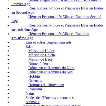
Premier Age
Rois, Reines, Princes et Princesses Elfes en Endor
au Second Age
Héros et Personnalités Elfes en Endor au Second
Age
Rois, Reines, Princes et Princesses Elfes en Endor
au Troisième Age
Héros et Personnalités Elfes en Endor au
Troisième Age
Ents et autres peuples pensants
Edain
Maison de Hador
Maison de Haleth
Maison de Bëor
Númenóréens
Dúnedain et Hommes du Nord
Dúnedain et Hommes du Sud
Hobbits
Orientais
Hommes du Rhovanion
Rohirrim
Nains
Seides des Ténébres et monstres
Animaux