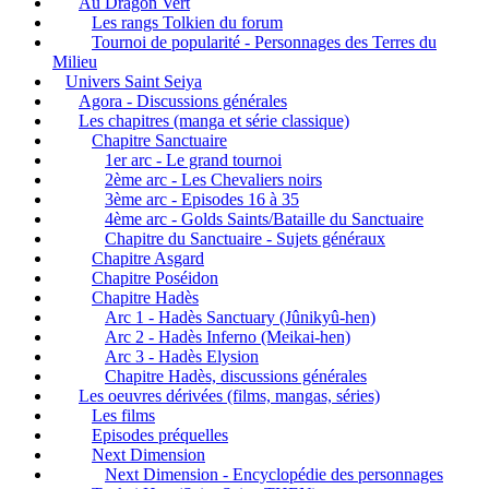
Au Dragon Vert
Les rangs Tolkien du forum
Tournoi de popularité - Personnages des Terres du
Milieu
Univers Saint Seiya
Agora - Discussions générales
Les chapitres (manga et série classique)
Chapitre Sanctuaire
1er arc - Le grand tournoi
2ème arc - Les Chevaliers noirs
3ème arc - Episodes 16 à 35
4ème arc - Golds Saints/Bataille du Sanctuaire
Chapitre du Sanctuaire - Sujets généraux
Chapitre Asgard
Chapitre Poséidon
Chapitre Hadès
Arc 1 - Hadès Sanctuary (Jûnikyû-hen)
Arc 2 - Hadès Inferno (Meikai-hen)
Arc 3 - Hadès Elysion
Chapitre Hadès, discussions générales
Les oeuvres dérivées (films, mangas, séries)
Les films
Episodes préquelles
Next Dimension
Next Dimension - Encyclopédie des personnages