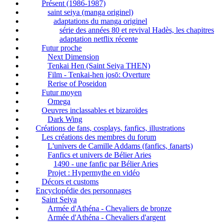
Présent (1986-1987)
saint seiya (manga originel)
adaptations du manga originel
série des années 80 et revival Hadès, les chapitres
adaptation netflix récente
Futur proche
Next Dimension
Tenkai Hen (Saint Seiya THEN)
Film - Tenkai-hen josō: Overture
Rerise of Poseidon
Futur moyen
Omega
Oeuvres inclassables et bizaroïdes
Dark Wing
Créations de fans, cosplays, fanfics, illustrations
Les créations des membres du forum
L'univers de Camille Addams (fanfics, fanarts)
Fanfics et univers de Bélier Aries
1490 - une fanfic par Bélier Aries
Projet : Hypermythe en vidéo
Décors et customs
Encyclopédie des personnages
Saint Seiya
Armée d'Athéna - Chevaliers de bronze
Armée d'Athéna - Chevaliers d'argent