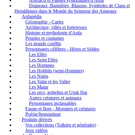
Artefacts et Plantes systémiques d'Arda
Drapeaux, Bannières, Blasons, Symboles de Clans et
Heraldiques dans le Monde du Seigneur des Anneaux
Ardapédia
Géographie - Cartes
Architecture, villes et forteresses
Histoire et mythologie d'Arda
Peuples et coutumes
Les grands conflits
Personnages célébres - Héros et Séides
Les Elfes
Les Semi Elfes
Les Hommes
Les Hobbits (semi-Hommes)
Les Nains
Les Valar et les Valier
Les Maiar
Les orcs, gobelins et Uruk Hai
Autres créatures et animaux
Personnages inclassables
Faune et flore - Monstres et créatures
Poésie/linguistique
Produits dérivés
Vos collections (Tolkien et générales)
Jeux vidéos