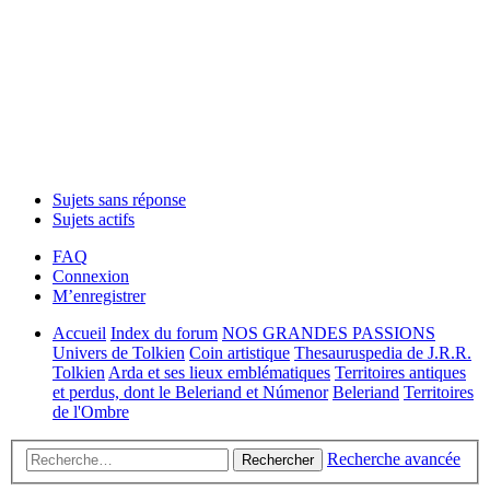
Sujets sans réponse
Sujets actifs
FAQ
Connexion
M’enregistrer
Accueil
Index du forum
NOS GRANDES PASSIONS
Univers de Tolkien
Coin artistique
Thesauruspedia de J.R.R.
Tolkien
Arda et ses lieux emblématiques
Territoires antiques
et perdus, dont le Beleriand et Númenor
Beleriand
Territoires
de l'Ombre
Recherche avancée
Rechercher