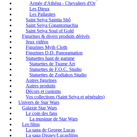
Armée d'Athéna - Chevaliers d'Or
Les Dieux
Les Pallasites
Saint Seiya Saintia Shô
Saint Seiya Gigantomachia
Saint Seiya Soul of Gold
Figurines & divers produits dérivés
Jeux vidéos
Figurines Myth Cloth
Figurines D.D. Panoramation
Statuettes haut de gamme
Statuettes de Tsume Art
Statuettes de F.O.C. Studio
Statuettes de Zodiakos Studio
Autres figurines
Autres produits
Décors et customs
Vos collections (Saint Seiya et générales)
Univers de Star Wars
Galaxie Star Wars
Le coin des fans
La musique de Star Wars
Les films
La saga de George Lucas
La saga Disney/Lucasfilms