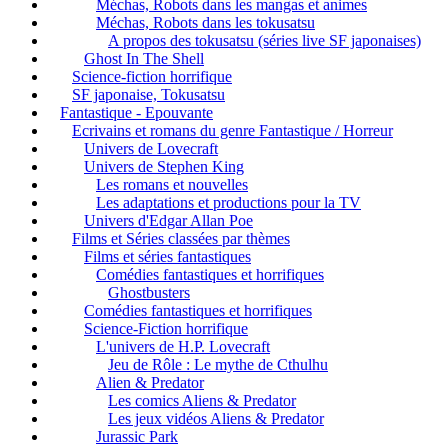
Méchas, Robots dans les mangas et animes
Méchas, Robots dans les tokusatsu
A propos des tokusatsu (séries live SF japonaises)
Ghost In The Shell
Science-fiction horrifique
SF japonaise, Tokusatsu
Fantastique - Epouvante
Ecrivains et romans du genre Fantastique / Horreur
Univers de Lovecraft
Univers de Stephen King
Les romans et nouvelles
Les adaptations et productions pour la TV
Univers d'Edgar Allan Poe
Films et Séries classées par thèmes
Films et séries fantastiques
Comédies fantastiques et horrifiques
Ghostbusters
Comédies fantastiques et horrifiques
Science-Fiction horrifique
L'univers de H.P. Lovecraft
Jeu de Rôle : Le mythe de Cthulhu
Alien & Predator
Les comics Aliens & Predator
Les jeux vidéos Aliens & Predator
Jurassic Park