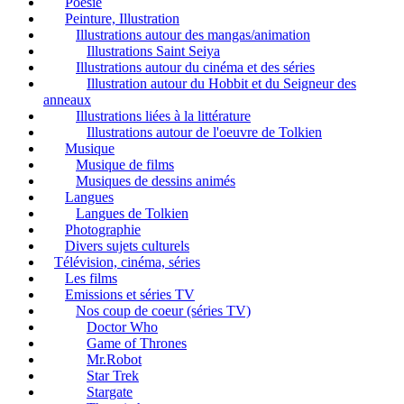
Poésie
Peinture, Illustration
Illustrations autour des mangas/animation
Illustrations Saint Seiya
Illustrations autour du cinéma et des séries
Illustration autour du Hobbit et du Seigneur des
anneaux
Illustrations liées à la littérature
Illustrations autour de l'oeuvre de Tolkien
Musique
Musique de films
Musiques de dessins animés
Langues
Langues de Tolkien
Photographie
Divers sujets culturels
Télévision, cinéma, séries
Les films
Emissions et séries TV
Nos coup de coeur (séries TV)
Doctor Who
Game of Thrones
Mr.Robot
Star Trek
Stargate