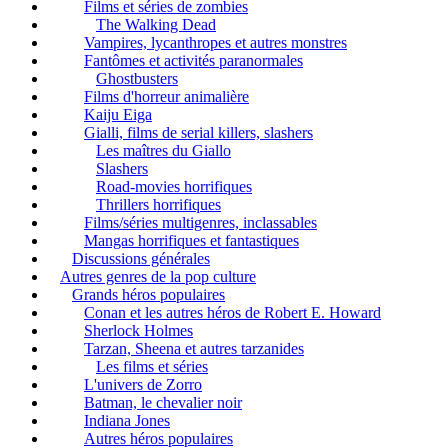
Films et séries de zombies
The Walking Dead
Vampires, lycanthropes et autres monstres
Fantômes et activités paranormales
Ghostbusters
Films d'horreur animalière
Kaiju Eiga
Gialli, films de serial killers, slashers
Les maîtres du Giallo
Slashers
Road-movies horrifiques
Thrillers horrifiques
Films/séries multigenres, inclassables
Mangas horrifiques et fantastiques
Discussions générales
Autres genres de la pop culture
Grands héros populaires
Conan et les autres héros de Robert E. Howard
Sherlock Holmes
Tarzan, Sheena et autres tarzanides
Les films et séries
L'univers de Zorro
Batman, le chevalier noir
Indiana Jones
Autres héros populaires