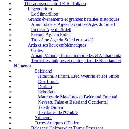
Thesauruspedia de J.R.R. Tolkien
Legendarium
Le Silmarillion
Grands événements et grandes batailles historiques
Ainulindalë et Ages d'avant les Ages du Soleil
Premier Age du Soleil
Second Age du Soleil
Troisième Age du Soleil et au-delà
Arda et ses lieux emblématiques
Cartes
Aman, Valinor, Terres Immortelles et Ambarkanta
Territoires antiques et perdus, dont le Beleriand et
Númenor
Beleriand
Hithlum, Mihrim, Ered Wethrin et Tol-Sirion
Dor-Lomin
Doriath
Echoriath
Marches de Maedhros et Beleriand Oriental
Nevrast, Falas et Beleriand Occidental
Talath Dirnen
Territoires de l'Ombre
Númenor
Terres Antiques d'Endor
Belegaer, Helcaraxë et Terres Emergees