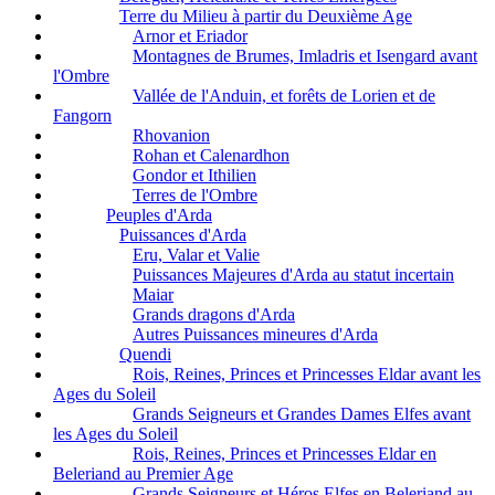
Terre du Milieu à partir du Deuxième Age
Arnor et Eriador
Montagnes de Brumes, Imladris et Isengard avant
l'Ombre
Vallée de l'Anduin, et forêts de Lorien et de
Fangorn
Rhovanion
Rohan et Calenardhon
Gondor et Ithilien
Terres de l'Ombre
Peuples d'Arda
Puissances d'Arda
Eru, Valar et Valie
Puissances Majeures d'Arda au statut incertain
Maiar
Grands dragons d'Arda
Autres Puissances mineures d'Arda
Quendi
Rois, Reines, Princes et Princesses Eldar avant les
Ages du Soleil
Grands Seigneurs et Grandes Dames Elfes avant
les Ages du Soleil
Rois, Reines, Princes et Princesses Eldar en
Beleriand au Premier Age
Grands Seigneurs et Héros Elfes en Beleriand au