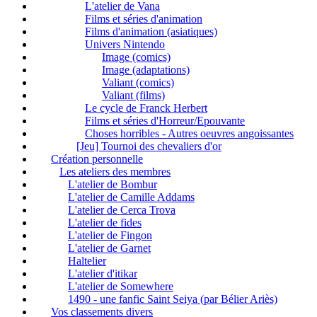
L'atelier de Vana
Films et séries d'animation
Films d'animation (asiatiques)
Univers Nintendo
Image (comics)
Image (adaptations)
Valiant (comics)
Valiant (films)
Le cycle de Franck Herbert
Films et séries d'Horreur/Epouvante
Choses horribles - Autres oeuvres angoissantes
[Jeu] Tournoi des chevaliers d'or
Création personnelle
Les ateliers des membres
L'atelier de Bombur
L'atelier de Camille Addams
L'atelier de Cerca Trova
L'atelier de fides
L'atelier de Fingon
L'atelier de Garnet
Haltelier
L'atelier d'itikar
L'atelier de Somewhere
1490 - une fanfic Saint Seiya (par Bélier Ariès)
Vos classements divers