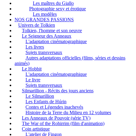
Les maîtres du Giallo
Photographie sexy et érotique
Les modèles
NOS GRANDES PASSIONS
Univers de Tolkien
Tolkien, l'homme et son oeuvre
Le Seigneur des Anneaux
L'adaptation cinématographique
Les livres
Sujets transversaux
Autres adaptations officielles (films, séries et dessins
animés)
Le Hobbit
L'adaptation cinématographique
Le livre
Sujets transversaux
Silmarillion - Récits des jours anciens
Le Silmarillion
Les Enfants de Húrin
Contes et Légendes inachevés
Histoire de la Terre du Milieu en 12 volumes
Les Anneaux de Pouvoir (série TV)
The War of the Rohirrim (film d'animation)
Coin artistique
L'atelier de Fingon