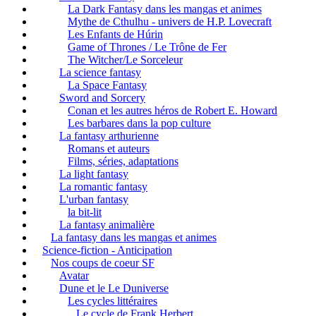
La Dark Fantasy dans les mangas et animes
Mythe de Cthulhu - univers de H.P. Lovecraft
Les Enfants de Húrin
Game of Thrones / Le Trône de Fer
The Witcher/Le Sorceleur
La science fantasy
La Space Fantasy
Sword and Sorcery
Conan et les autres héros de Robert E. Howard
Les barbares dans la pop culture
La fantasy arthurienne
Romans et auteurs
Films, séries, adaptations
La light fantasy
La romantic fantasy
L'urban fantasy
la bit-lit
La fantasy animalière
La fantasy dans les mangas et animes
Science-fiction - Anticipation
Nos coups de coeur SF
Avatar
Dune et le Le Duniverse
Les cycles littéraires
Le cycle de Frank Herbert