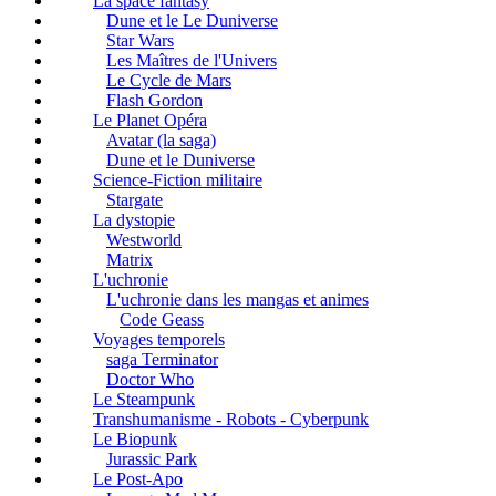
La space fantasy
Dune et le Le Duniverse
Star Wars
Les Maîtres de l'Univers
Le Cycle de Mars
Flash Gordon
Le Planet Opéra
Avatar (la saga)
Dune et le Duniverse
Science-Fiction militaire
Stargate
La dystopie
Westworld
Matrix
L'uchronie
L'uchronie dans les mangas et animes
Code Geass
Voyages temporels
saga Terminator
Doctor Who
Le Steampunk
Transhumanisme - Robots - Cyberpunk
Le Biopunk
Jurassic Park
Le Post-Apo