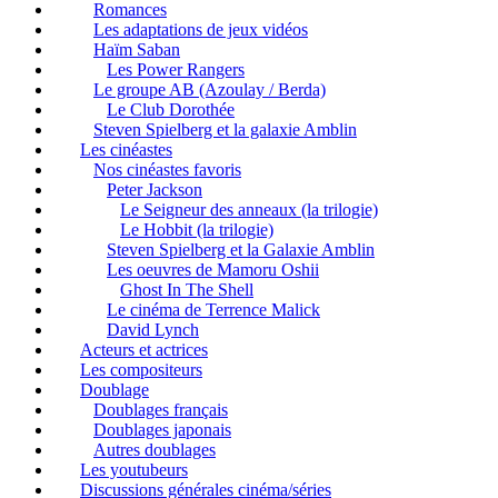
Romances
Les adaptations de jeux vidéos
Haïm Saban
Les Power Rangers
Le groupe AB (Azoulay / Berda)
Le Club Dorothée
Steven Spielberg et la galaxie Amblin
Les cinéastes
Nos cinéastes favoris
Peter Jackson
Le Seigneur des anneaux (la trilogie)
Le Hobbit (la trilogie)
Steven Spielberg et la Galaxie Amblin
Les oeuvres de Mamoru Oshii
Ghost In The Shell
Le cinéma de Terrence Malick
David Lynch
Acteurs et actrices
Les compositeurs
Doublage
Doublages français
Doublages japonais
Autres doublages
Les youtubeurs
Discussions générales cinéma/séries