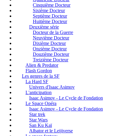
Cinquième Docteur
Sixième Docteur
Septième Docteur
Huitième Docteur
Deuxième série
Docteur de la Guerre
Neuvième Docteur
Dixième Docteur
Onzième Docteur
Douzième Docteur
Treizième Docteur
Alien & Predator
Flash Gordon
Les genres de la SF
La Hard SF
Univers d'Isaac Asimov
L'anticipation
Isaac Asimov - Le Cycle de Fondation
Le Space Opéra
Isaac Asimov - Le Cycle de Fondation
Star trek
Star Wars
San Ku Kaï
Albator et le Leijiverse