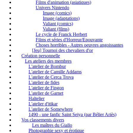
Films d'animation (asiatiques)
Univers Nintendo
Image (comics)
Image (adaptations)
Valiant (comics)
Valiant (films)
Le cycle de Franck Herbert
Films et séries d'Horreur/Epouvante
Choses horribles - Autres oeuvres angoissantes
[Jeu] Tournoi des chevaliers d'or
Création personnelle
Les ateliers des membres
L'atelier de Bombur
L'atelier de Camille Addams
L'atelier de Cerca Trova
L'atelier de fides
L'atelier de Fingon
L'atelier de Garnet
Haltelier
L'atelier d'itikar
L'atelier de Somewhere
1490 - une fanfic Saint Seiya (par Bélier Ariès)
Vos classements divers
Les maîtres du Giallo
Photographie sexy et érotique