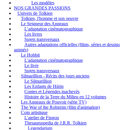
Les modèles
NOS GRANDES PASSIONS
Univers de Tolkien
Tolkien, l'homme et son oeuvre
Le Seigneur des Anneaux
L'adaptation cinématographique
Les livres
Sujets transversaux
Autres adaptations officielles (films, séries et dessins
animés)
Le Hobbit
L'adaptation cinématographique
Le livre
Sujets transversaux
Silmarillion - Récits des jours anciens
Le Silmarillion
Les Enfants de Húrin
Contes et Légendes inachevés
Histoire de la Terre du Milieu en 12 volumes
Les Anneaux de Pouvoir (série TV)
The War of the Rohirrim (film d'animation)
Coin artistique
L'atelier de Fingon
Thesauruspedia de J.R.R. Tolkien
Legendarium