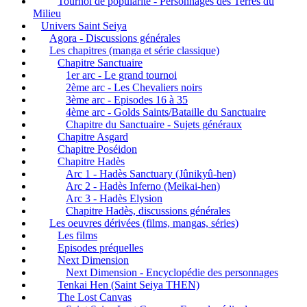
Tournoi de popularité - Personnages des Terres du
Milieu
Univers Saint Seiya
Agora - Discussions générales
Les chapitres (manga et série classique)
Chapitre Sanctuaire
1er arc - Le grand tournoi
2ème arc - Les Chevaliers noirs
3ème arc - Episodes 16 à 35
4ème arc - Golds Saints/Bataille du Sanctuaire
Chapitre du Sanctuaire - Sujets généraux
Chapitre Asgard
Chapitre Poséidon
Chapitre Hadès
Arc 1 - Hadès Sanctuary (Jûnikyû-hen)
Arc 2 - Hadès Inferno (Meikai-hen)
Arc 3 - Hadès Elysion
Chapitre Hadès, discussions générales
Les oeuvres dérivées (films, mangas, séries)
Les films
Episodes préquelles
Next Dimension
Next Dimension - Encyclopédie des personnages
Tenkai Hen (Saint Seiya THEN)
The Lost Canvas