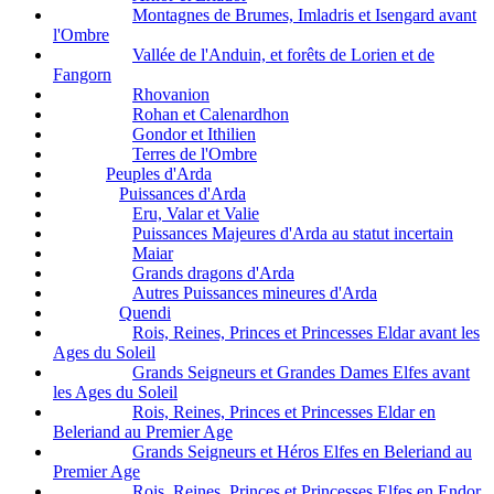
Montagnes de Brumes, Imladris et Isengard avant
l'Ombre
Vallée de l'Anduin, et forêts de Lorien et de
Fangorn
Rhovanion
Rohan et Calenardhon
Gondor et Ithilien
Terres de l'Ombre
Peuples d'Arda
Puissances d'Arda
Eru, Valar et Valie
Puissances Majeures d'Arda au statut incertain
Maiar
Grands dragons d'Arda
Autres Puissances mineures d'Arda
Quendi
Rois, Reines, Princes et Princesses Eldar avant les
Ages du Soleil
Grands Seigneurs et Grandes Dames Elfes avant
les Ages du Soleil
Rois, Reines, Princes et Princesses Eldar en
Beleriand au Premier Age
Grands Seigneurs et Héros Elfes en Beleriand au
Premier Age
Rois, Reines, Princes et Princesses Elfes en Endor