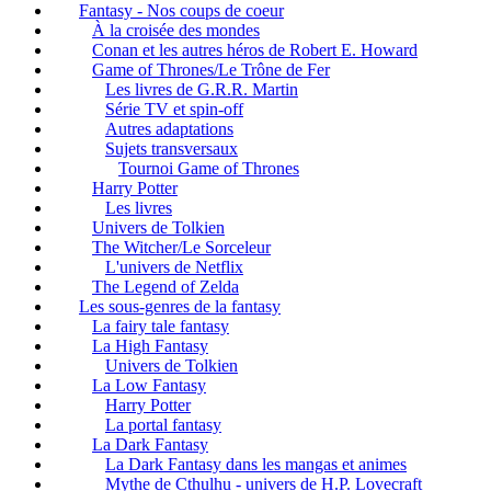
Fantasy - Nos coups de coeur
À la croisée des mondes
Conan et les autres héros de Robert E. Howard
Game of Thrones/Le Trône de Fer
Les livres de G.R.R. Martin
Série TV et spin-off
Autres adaptations
Sujets transversaux
Tournoi Game of Thrones
Harry Potter
Les livres
Univers de Tolkien
The Witcher/Le Sorceleur
L'univers de Netflix
The Legend of Zelda
Les sous-genres de la fantasy
La fairy tale fantasy
La High Fantasy
Univers de Tolkien
La Low Fantasy
Harry Potter
La portal fantasy
La Dark Fantasy
La Dark Fantasy dans les mangas et animes
Mythe de Cthulhu - univers de H.P. Lovecraft