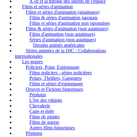
X-or et la trilogie des shérifs de l'espace
Films et séries d'animation
Films et séries d'animation (asiatiques)
Films & séries d'animation japonais
Films et séries d'animation non japonaises
Films & séries d'animation (non asiatiques)
Films d'animation (non asiatiques)
Séries d'animation (non asiatiques)
Dessins animés américains
Séries animées de la DIC : Collaborations
internationales
Les genres
Policiers, Polar, Espionnage
Films policiers - séries policières
Polars, Thrillers, Gangsters
Films et séries d'espionnage
Oeuvre et Fictions historiques
Péplums
L'ère des vikings
Chevalerie
Cape et épée
Films de pirates
Films de guerre
Autres films historiques
Péplums