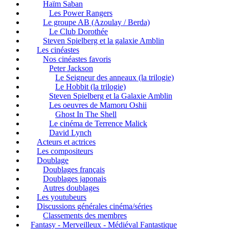
Haïm Saban
Les Power Rangers
Le groupe AB (Azoulay / Berda)
Le Club Dorothée
Steven Spielberg et la galaxie Amblin
Les cinéastes
Nos cinéastes favoris
Peter Jackson
Le Seigneur des anneaux (la trilogie)
Le Hobbit (la trilogie)
Steven Spielberg et la Galaxie Amblin
Les oeuvres de Mamoru Oshii
Ghost In The Shell
Le cinéma de Terrence Malick
David Lynch
Acteurs et actrices
Les compositeurs
Doublage
Doublages français
Doublages japonais
Autres doublages
Les youtubeurs
Discussions générales cinéma/séries
Classements des membres
Fantasy - Merveilleux - Médiéval Fantastique