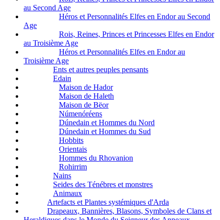
au Second Age
Héros et Personnalités Elfes en Endor au Second
Age
Rois, Reines, Princes et Princesses Elfes en Endor
au Troisième Age
Héros et Personnalités Elfes en Endor au
Troisième Age
Ents et autres peuples pensants
Edain
Maison de Hador
Maison de Haleth
Maison de Bëor
Númenóréens
Dúnedain et Hommes du Nord
Dúnedain et Hommes du Sud
Hobbits
Orientais
Hommes du Rhovanion
Rohirrim
Nains
Seides des Ténébres et monstres
Animaux
Artefacts et Plantes systémiques d'Arda
Drapeaux, Bannières, Blasons, Symboles de Clans et
Heraldiques dans le Monde du Seigneur des Anneaux