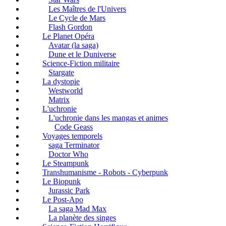
Les Maîtres de l'Univers
Le Cycle de Mars
Flash Gordon
Le Planet Opéra
Avatar (la saga)
Dune et le Duniverse
Science-Fiction militaire
Stargate
La dystopie
Westworld
Matrix
L'uchronie
L'uchronie dans les mangas et animes
Code Geass
Voyages temporels
saga Terminator
Doctor Who
Le Steampunk
Transhumanisme - Robots - Cyberpunk
Le Biopunk
Jurassic Park
Le Post-Apo
La saga Mad Max
La planète des singes