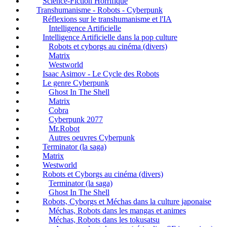
Science-Fiction Horrifique
Transhumanisme - Robots - Cyberpunk
Réflexions sur le transhumanisme et l'IA
Intelligence Artificielle
Intelligence Artificielle dans la pop culture
Robots et cyborgs au cinéma (divers)
Matrix
Westworld
Isaac Asimov - Le Cycle des Robots
Le genre Cyberpunk
Ghost In The Shell
Matrix
Cobra
Cyberpunk 2077
Mr.Robot
Autres oeuvres Cyberpunk
Terminator (la saga)
Matrix
Westworld
Robots et Cyborgs au cinéma (divers)
Terminator (la saga)
Ghost In The Shell
Robots, Cyborgs et Méchas dans la culture japonaise
Méchas, Robots dans les mangas et animes
Méchas, Robots dans les tokusatsu