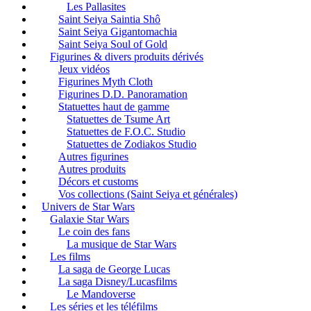
Les Pallasites
Saint Seiya Saintia Shô
Saint Seiya Gigantomachia
Saint Seiya Soul of Gold
Figurines & divers produits dérivés
Jeux vidéos
Figurines Myth Cloth
Figurines D.D. Panoramation
Statuettes haut de gamme
Statuettes de Tsume Art
Statuettes de F.O.C. Studio
Statuettes de Zodiakos Studio
Autres figurines
Autres produits
Décors et customs
Vos collections (Saint Seiya et générales)
Univers de Star Wars
Galaxie Star Wars
Le coin des fans
La musique de Star Wars
Les films
La saga de George Lucas
La saga Disney/Lucasfilms
Le Mandoverse
Les séries et les téléfilms