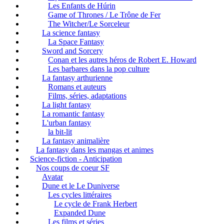
Les Enfants de Húrin
Game of Thrones / Le Trône de Fer
The Witcher/Le Sorceleur
La science fantasy
La Space Fantasy
Sword and Sorcery
Conan et les autres héros de Robert E. Howard
Les barbares dans la pop culture
La fantasy arthurienne
Romans et auteurs
Films, séries, adaptations
La light fantasy
La romantic fantasy
L'urban fantasy
la bit-lit
La fantasy animalière
La fantasy dans les mangas et animes
Science-fiction - Anticipation
Nos coups de coeur SF
Avatar
Dune et le Le Duniverse
Les cycles littéraires
Le cycle de Frank Herbert
Expanded Dune
Les films et séries