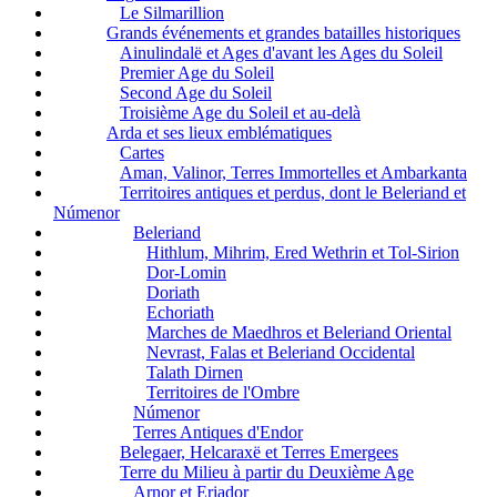
Le Silmarillion
Grands événements et grandes batailles historiques
Ainulindalë et Ages d'avant les Ages du Soleil
Premier Age du Soleil
Second Age du Soleil
Troisième Age du Soleil et au-delà
Arda et ses lieux emblématiques
Cartes
Aman, Valinor, Terres Immortelles et Ambarkanta
Territoires antiques et perdus, dont le Beleriand et
Númenor
Beleriand
Hithlum, Mihrim, Ered Wethrin et Tol-Sirion
Dor-Lomin
Doriath
Echoriath
Marches de Maedhros et Beleriand Oriental
Nevrast, Falas et Beleriand Occidental
Talath Dirnen
Territoires de l'Ombre
Númenor
Terres Antiques d'Endor
Belegaer, Helcaraxë et Terres Emergees
Terre du Milieu à partir du Deuxième Age
Arnor et Eriador