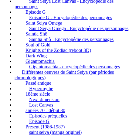
Saint Seiya Lost Canvas - Encyclopédie des
personnages
Episode G
Episode G - Encyclopédie des personnages
Saint Seiya Omega
Saint Seiya Omega - Encyclopédie des personnages
Saintia Shô
Saintia Shô - Encyclopédie des personnages
Soul of Gold
Knights of the Zodiac (reboot 3D)
Dark Wing
Gigantomachia
Gigantomachia - encyclopédie des personnages
Différentes oeuvres de Saint Seiya (par périodes
chronologiques)
Passé antique
Hypermythe
18ème siècle
Next dimension
Lost Canvas
années 70 - début 80
Episodes préquelles
Episode G
Présent (1986-1987)
saint seiya (manga originel)