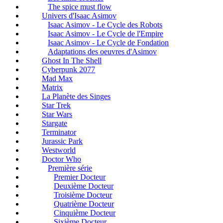
The spice must flow
Univers d'Isaac Asimov
Isaac Asimov - Le Cycle des Robots
Isaac Asimov - Le Cycle de l'Empire
Isaac Asimov - Le Cycle de Fondation
Adaptations des oeuvres d'Asimov
Ghost In The Shell
Cyberpunk 2077
Mad Max
Matrix
La Planète des Singes
Star Trek
Star Wars
Stargate
Terminator
Jurassic Park
Westworld
Doctor Who
Première série
Premier Docteur
Deuxième Docteur
Troisième Docteur
Quatrième Docteur
Cinquième Docteur
Sixième Docteur