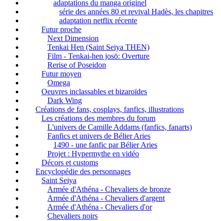
adaptations du manga originel
série des années 80 et revival Hadès, les chapitres
adaptation netflix récente
Futur proche
Next Dimension
Tenkai Hen (Saint Seiya THEN)
Film - Tenkai-hen josō: Overture
Rerise of Poseidon
Futur moyen
Omega
Oeuvres inclassables et bizaroïdes
Dark Wing
Créations de fans, cosplays, fanfics, illustrations
Les créations des membres du forum
L'univers de Camille Addams (fanfics, fanarts)
Fanfics et univers de Bélier Aries
1490 - une fanfic par Bélier Aries
Projet : Hypermythe en vidéo
Décors et customs
Encyclopédie des personnages
Saint Seiya
Armée d'Athéna - Chevaliers de bronze
Armée d'Athéna - Chevaliers d'argent
Armée d'Athéna - Chevaliers d'or
Chevaliers noirs