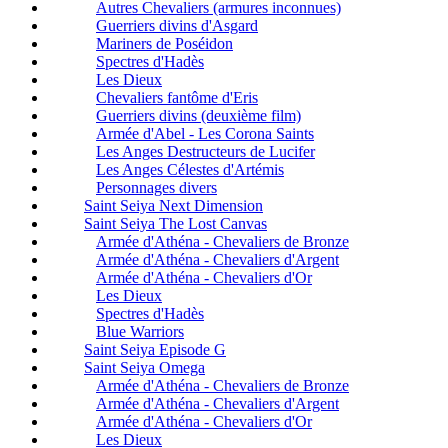
Autres Chevaliers (armures inconnues)
Guerriers divins d'Asgard
Mariners de Poséidon
Spectres d'Hadès
Les Dieux
Chevaliers fantôme d'Eris
Guerriers divins (deuxième film)
Armée d'Abel - Les Corona Saints
Les Anges Destructeurs de Lucifer
Les Anges Célestes d'Artémis
Personnages divers
Saint Seiya Next Dimension
Saint Seiya The Lost Canvas
Armée d'Athéna - Chevaliers de Bronze
Armée d'Athéna - Chevaliers d'Argent
Armée d'Athéna - Chevaliers d'Or
Les Dieux
Spectres d'Hadès
Blue Warriors
Saint Seiya Episode G
Saint Seiya Omega
Armée d'Athéna - Chevaliers de Bronze
Armée d'Athéna - Chevaliers d'Argent
Armée d'Athéna - Chevaliers d'Or
Les Dieux