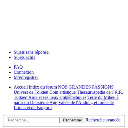
Sujets sans réponse
Sujets actifs
FAQ
Connexion
M’enregistrer
Accueil
Index du forum
NOS GRANDES PASSIONS
Univers de Tolkien
Coin artistique
Thesauruspedia de J.R.R.
Tolkien
Arda et ses lieux emblématiques
Terre du Milieu à
partir du Deuxième Age
Vallée de l'Anduin, et forêts de
Lorien et de Fangorn
Recherche avancée
Rechercher