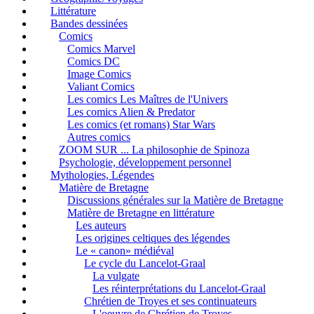
Littérature
Bandes dessinées
Comics
Comics Marvel
Comics DC
Image Comics
Valiant Comics
Les comics Les Maîtres de l'Univers
Les comics Alien & Predator
Les comics (et romans) Star Wars
Autres comics
ZOOM SUR ... La philosophie de Spinoza
Psychologie, développement personnel
Mythologies, Légendes
Matière de Bretagne
Discussions générales sur la Matière de Bretagne
Matière de Bretagne en littérature
Les auteurs
Les origines celtiques des légendes
Le « canon» médiéval
Le cycle du Lancelot-Graal
La vulgate
Les réinterprétations du Lancelot-Graal
Chrétien de Troyes et ses continuateurs
L'oeuvre de Chrétien de Troyes